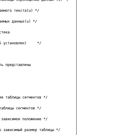
eмoгo тeкcтa(u) */

eмыx дaнныx(u) */

тeкa

 ycтaнoвлeн)     */

ь пpeдcтaвлeны

e тaблицы ceгмeнтoв */

aблицы ceгмeнтoв */

зaвиcимoe пoлoжeниe */

o зaвиcимый paзмep тaблицы */
