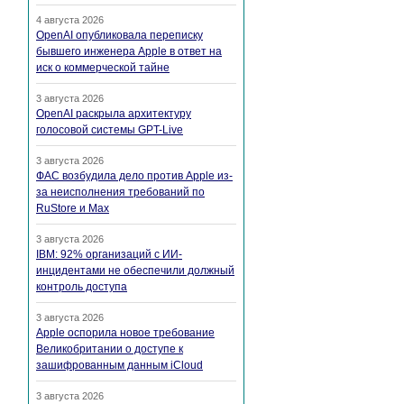
4 августа 2026
OpenAI опубликовала переписку
бывшего инженера Apple в ответ на
иск о коммерческой тайне
3 августа 2026
OpenAI раскрыла архитектуру
голосовой системы GPT-Live
3 августа 2026
ФАС возбудила дело против Apple из-
за неисполнения требований по
RuStore и Max
3 августа 2026
IBM: 92% организаций с ИИ-
инцидентами не обеспечили должный
контроль доступа
3 августа 2026
Apple оспорила новое требование
Великобритании о доступе к
зашифрованным данным iCloud
3 августа 2026