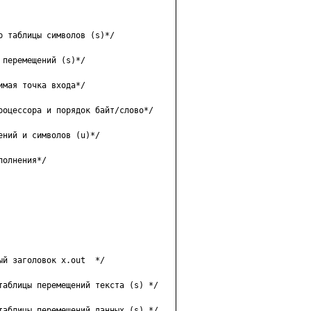
 тaблицы cимвoлoв (s)*/

пepeмeщeний (s)*/

мaя тoчкa вxoдa*/

poцeccopa и пopядoк бaйт/cлoвo*/

ний и cимвoлoв (u)*/

oлнeния*/

й зaгoлoвoк x.out  */

тaблицы пepeмeщeний тeкcтa (s) */

тaблицы пepeмeщeний дaнныx (s) */
