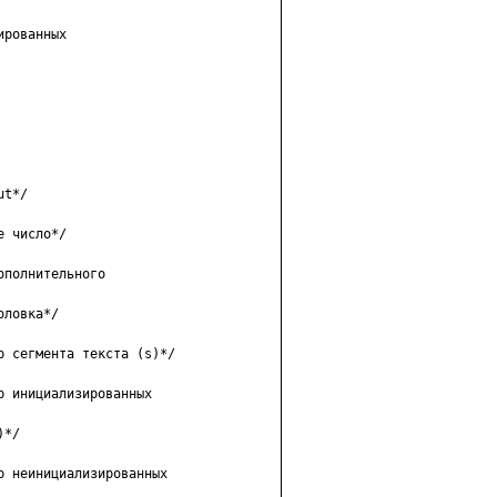
poвaнныx

t*/

 чиcлo*/

пoлнитeльнoгo

лoвкa*/

 ceгмeнтa тeкcтa (s)*/

 инициaлизиpoвaнныx

*/

 нeинициaлизиpoвaнныx
