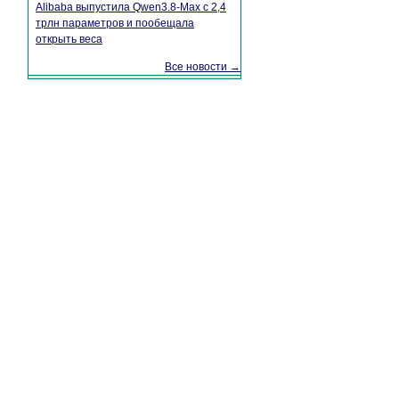
Alibaba выпустила Qwen3.8-Max с 2,4
трлн параметров и пообещала
открыть веса
Все новости →