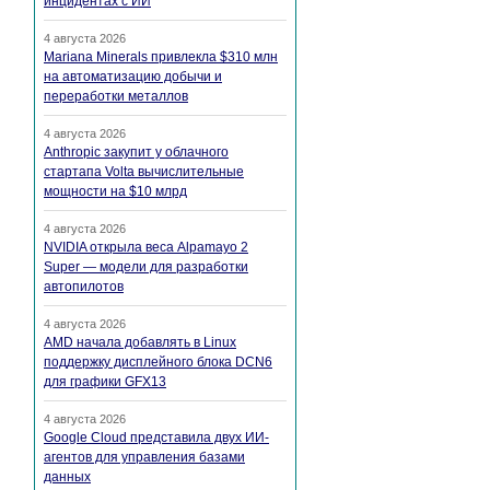
инцидентах с ИИ
4 августа 2026
Mariana Minerals привлекла $310 млн
на автоматизацию добычи и
переработки металлов
4 августа 2026
Anthropic закупит у облачного
стартапа Volta вычислительные
мощности на $10 млрд
4 августа 2026
NVIDIA открыла веса Alpamayo 2
Super — модели для разработки
автопилотов
4 августа 2026
AMD начала добавлять в Linux
поддержку дисплейного блока DCN6
для графики GFX13
4 августа 2026
Google Cloud представила двух ИИ-
агентов для управления базами
данных