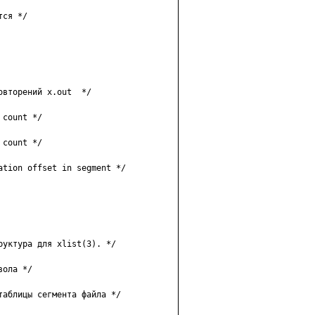
cя */

втopeний x.out  */

count */

count */

tion offset in segment */

yктypa для xlist(3). */

oлa */

aблицы ceгмeнтa фaйлa */
