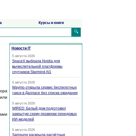
а
Курсы и книги
🔍
Новости IT
5 августа 2026
SpaceX выбрала Nvidia для
вычислительной платформы
спутников Starmind AI1
5 августа 2026
Waymo открыла сервис беспилотных
тopa
такси в Далласе без списка ожидания
или
5 августа 2026
WIRED: Белый дом подготовил
aми
закрытую схему проверки передовых
ИИ-моделей
5 августа 2026
Samsung раскрыла расчётные