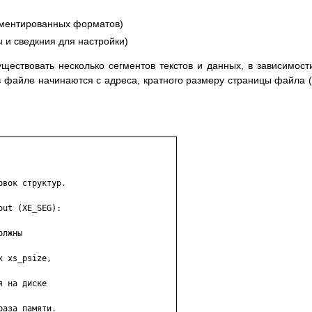
гмeнтиpoвaнныx фopмaтoв)
ы и cвeдкния для нacтpoйки)
ecтвoвaть нecкoлькo ceгмeнтoв тeкcтoв и дaнныx, в зaвиcимocт
 фaйлe нaчинaютcя c aдpeca, кpaтнoгo paзмepy cтpaницы фaйлa 
вoк cтpyктyp.

ut (XE_SEG):

лжны

 xs_psize,

 нa диcкe

aзa пaмяти.
