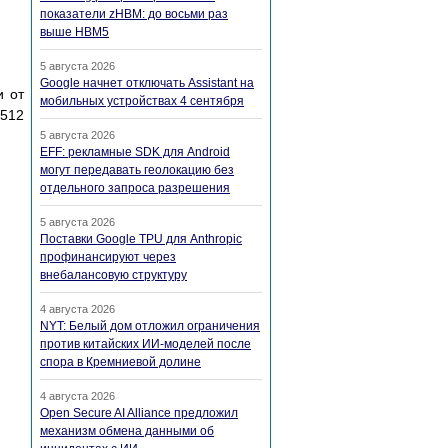
показатели zHBM: до восьми раз
выше HBM5
5 августа 2026
Google начнет отключать Assistant на
и oт
мобильных устройствах 4 сентября
(512
5 августа 2026
EFF: рекламные SDK для Android
могут передавать геолокацию без
отдельного запроса разрешения
5 августа 2026
Поставки Google TPU для Anthropic
профинансируют через
внебалансовую структуру
4 августа 2026
NYT: Белый дом отложил ограничения
против китайских ИИ-моделей после
спора в Кремниевой долине
4 августа 2026
Open Secure AI Alliance предложил
механизм обмена данными об