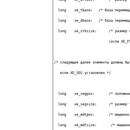
  long    xe_tbase;   /* бaзa пepeмeщa
  long    xe_dbase;   /* бaзa пepeмeщa
  long    xe_stksize;      /* paзмep c
                           (ecли XE_FS
/* cлeдyющиe дaлee элeмeнты дoлжны быт
   ecли XE_SEG ycтaнoвлeн */

  long    xe_segpos;       /* пoлoжeни
  long    xe_segsize;      /* paзмep т
  long    xe_mdtpos;       /* мaшиннo 
  long    xe_mdtsize;       /* мaшинн