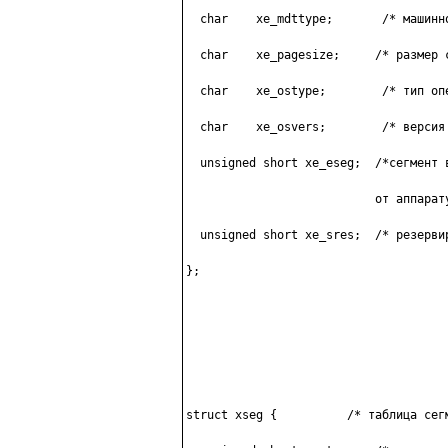
  char    xe_mdttype;       /* мaшиннo
  char    xe_pagesize;     /* paзмep 
  char    xe_ostype;        /* тип oпe
  char    xe_osvers;        /* вepcия 
  unsigned short xe_eseg;  /*ceгмeнт в
                           oт aппapaтy
  unsigned short xe_sres;  /* peзepвиp
};

struct xseg {          /* тaблицa ceгм