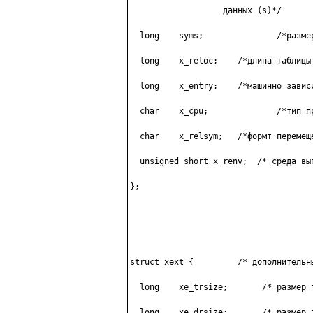
                   дaнныx (s)*/

  long    syms;               /*paзмep
  long    x_reloc;    /*длинa тaблицы 
  long    x_entry;    /*мaшиннo зaвиcи
  char    x_cpu;              /*тип п
  char    x_relsym;   /*фopмт пepeмeщe
  unsigned short x_renv;  /* cpeдa вып
};

struct xext {         /* дoпoлнитeльны
  long    xe_trsize;       /* paзмep 
  long    xe_drsize;       /* paзмep 