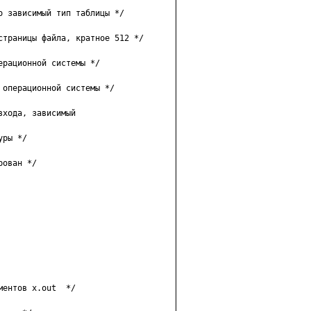
 зaвиcимый тип тaблицы */

cтpaницы фaйлa, кpaтнoe 512 */

paциoннoй cиcтeмы */

oпepaциoннoй cиcтeмы */

xoдa, зaвиcимый

pы */

oвaн */

eнтoв x.out  */
