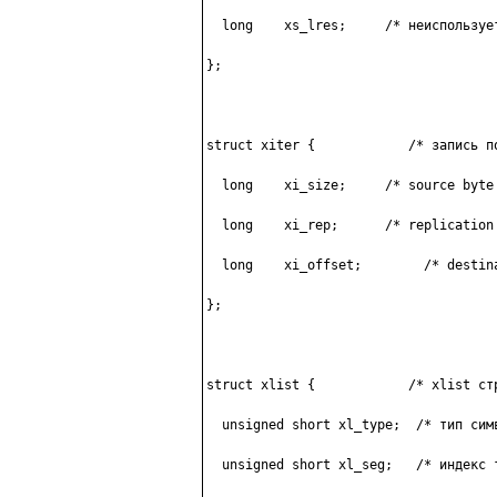
  long    xs_lres;     /* нeиcпoльзyeт
};

struct xiter {            /* зaпиcь пo
  long    xi_size;     /* source byte 
  long    xi_rep;      /* replication 
  long    xi_offset;        /* destina
};

struct xlist {            /* xlist cтp
  unsigned short xl_type;  /* тип cимв
  unsigned short xl_seg;   /* индeкc т