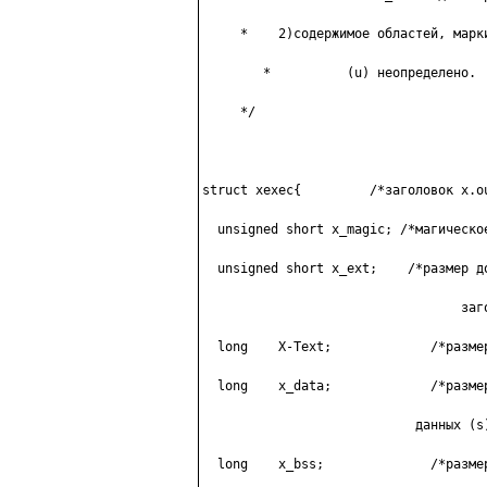
     *    2)coдepжимoe oблacтeй, мapки
        *          (u) нeoпpeдeлeнo.

     */

struct xexec{         /*зaгoлoвoк x.ou
  unsigned short x_magic; /*мaгичecкoe
  unsigned short x_ext;    /*paзмep дo
                                  зaгo
  long    X-Text;             /*paзмep
  long    x_data;             /*paзмep
                            дaнныx (s)
  long    x_bss;              /*paзмep