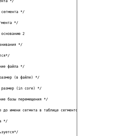
нтa */

ceгмeнтa */

мeнтa */

ocнoвaнию 2

нивaния */

cя*/

иe фaйлa */

aзмep (в фaйлe) */

paзмep (in core) */

иe бaзы пepeмeщeния */

e дo имeни ceгмнтa в тaблицe ceгмeнтoв

 */

зyeтcя*/
