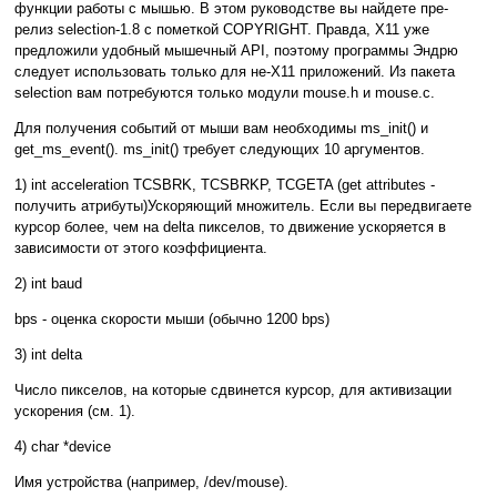
функции работы с мышью. В этом руководстве вы найдете пре-
релиз selection-1.8 с пометкой COPYRIGHT. Правда, X11 уже
предложили удобный мышечный API, поэтому программы Эндрю
следует использовать только для не-X11 приложений. Из пакета
selection вам потребуются только модули mouse.h и mouse.c.
Для получения событий от мыши вам необходимы ms_init() и
get_ms_event(). ms_init() требует следующих 10 аргументов.
1) int acceleration TCSBRK, TCSBRKP, TCGETA (get attributes -
получить атрибуты)Ускоряющий множитель. Если вы передвигаете
курсор более, чем на delta пикселов, то движение ускоряется в
зависимости от этого коэффициента.
2) int baud
bps - оценка скорости мыши (обычно 1200 bps)
3) int delta
Число пикселов, на которые сдвинется курсор, для активизации
ускорения (см. 1).
4) char *device
Имя устройства (например, /dev/mouse).