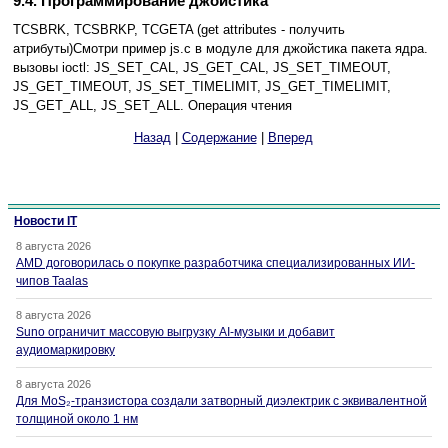
9.4. Программирование джойстика
TCSBRK, TCSBRKP, TCGETA (get attributes - получить
атрибуты)Смотри пример js.c в модуле для джойстика пакета ядра.
вызовы ioctl: JS_SET_CAL, JS_GET_CAL, JS_SET_TIMEOUT,
JS_GET_TIMEOUT, JS_SET_TIMELIMIT, JS_GET_TIMELIMIT,
JS_GET_ALL, JS_SET_ALL. Операция чтения
Назад
|
Содержание
|
Вперед
Новости IT
8 августа 2026
AMD договорилась о покупке разработчика специализированных ИИ-
чипов Taalas
8 августа 2026
Suno ограничит массовую выгрузку AI-музыки и добавит
аудиомаркировку
8 августа 2026
Для MoS₂-транзистора создали затворный диэлектрик с эквивалентной
толщиной около 1 нм