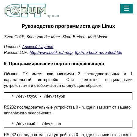
☰
архив
Руководство программиста для Linux
Sven Goldt, Sven van der Meer, Skott Burkett, Matt Welsh
Перевод:
Алексей Паутов
,
Russian LDP:
http://www.botik.ru/~rldp
,
ftp://ftp.botik.ru/rented/rldp
9. Программирование портов ввода/вывода
Обычно ПК имеет как минимум 2 последовательных и 1
параллельный интерфейс. Они являются специальными
устройствами и отображаются следующим образом.
   * /dev/ttyS0 - /dev/ttySn
RS232 последовательные устройства 0 - n, где n зависит от вашего
аппаратного обеспечения.
   * /dev/cua0 - /dev/cuan
RS232 последовательные устройства 0 - n, где n зависит от вашего