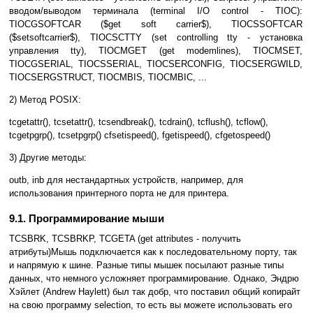
вводом/выводом терминала (terminal I/O control - TIOC):
TIOCGSOFTCAR ($get soft carrier$), TIOCSSOFTCAR
($setsoftcarrier$), TIOCSCTTY (set controlling tty - установка
управления tty), TIOCMGET (get modemlines), TIOCMSET,
TIOCGSERIAL, TIOCSSERIAL, TIOCSERCONFIG, TIOCSERGWILD,
TIOCSERGSTRUCT, TIOCMBIS, TIOCMBIC, ...
2) Метод POSIX:
tcgetattr(), tcsetattr(), tcsendbreak(), tcdrain(), tcflush(), tcflow(),
tcgetpgrp(), tcsetpgrp() cfsetispeed(), fgetispeed(), cfgetospeed()
3) Другие методы:
outb, inb для нестандартных устройств, например, для
использования принтерного порта не для принтера.
9.1. Программирование мыши
TCSBRK, TCSBRKP, TCGETA (get attributes - получить
атрибуты)Мышь подключается как к последовательному порту, так
и напрямую к шине. Разные типы мышек посылают разные типы
данных, что немного усложняет программирование. Однако, Эндрю
Хэйлет (Andrew Haylett) был так добр, что поставил общий копирайт
на свою программу selection, то есть вы можете использовать его