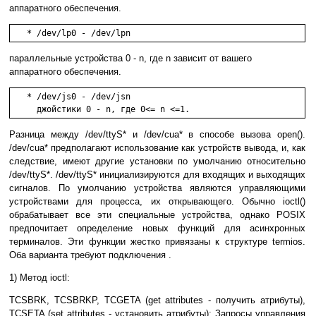
аппаратного обеспечения.
   * /dev/lp0 - /dev/lpn
параллельные устройства 0 - n, где n зависит от вашего
аппаратного обеспечения.
   * /dev/js0 - /dev/jsn

     джойстики 0 - n, где 0<= n <=1.
Разница между /dev/ttyS* и /dev/cua* в способе вызова open().
/dev/cua* предполагают использование как устройств вывода, и, как
следствие, имеют другие установки по умолчанию относительно
/dev/ttyS*. /dev/ttyS* инициализируются для входящих и выходящих
сигналов. По умолчанию устройства являются управляющими
устройствами для процесса, их открывающего. Обычно ioctl()
обрабатывает все эти специальные устройства, однако POSIX
предпочитает определение новых функций для асинхронных
терминалов. Эти функции жестко привязаны к структуре termios.
Оба варианта требуют подключения .
1) Метод ioctl:
TCSBRK, TCSBRKP, TCGETA (get attributes - получить атрибуты),
TCSETA (set attributes - установить атрибуты); Запросы управления