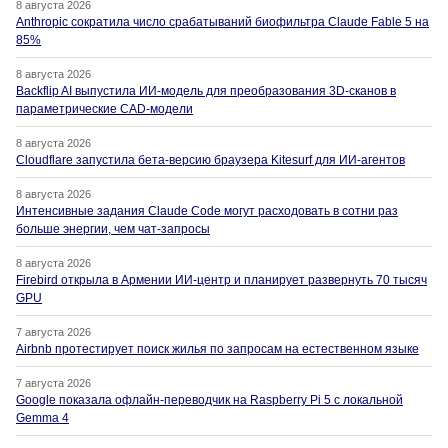
8 августа 2026
Anthropic сократила число срабатываний биофильтра Claude Fable 5 на
85%
8 августа 2026
Backflip AI выпустила ИИ-модель для преобразования 3D-сканов в
параметрические CAD-модели
8 августа 2026
Cloudflare запустила бета-версию браузера Kitesurf для ИИ-агентов
8 августа 2026
Интенсивные задания Claude Code могут расходовать в сотни раз
больше энергии, чем чат-запросы
8 августа 2026
Firebird открыла в Армении ИИ-центр и планирует развернуть 70 тысяч
GPU
7 августа 2026
Airbnb протестирует поиск жилья по запросам на естественном языке
7 августа 2026
Google показала офлайн-переводчик на Raspberry Pi 5 с локальной
Gemma 4