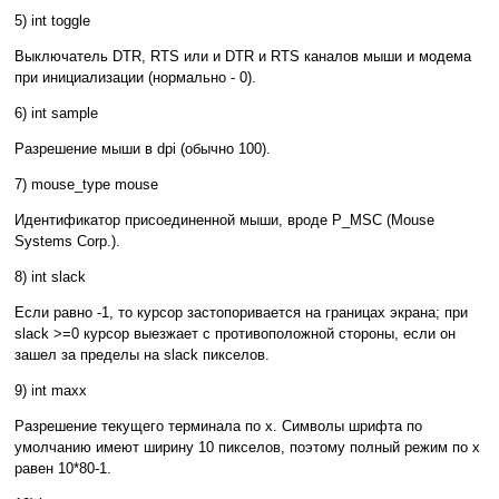
5) int toggle
Выключатель DTR, RTS или и DTR и RTS каналов мыши и модема
при инициализации (нормально - 0).
6) int sample
Разрешение мыши в dpi (обычно 100).
7) mouse_type mouse
Идентификатор присоединенной мыши, вроде P_MSC (Mouse
Systems Corp.).
8) int slack
Если равно -1, то курсор застопоривается на границах экрана; при
slack >=0 курсор выезжает с противоположной стороны, если он
зашел за пределы на slack пикселов.
9) int maxx
Разрешение текущего терминала по x. Символы шрифта по
умолчанию имеют ширину 10 пикселов, поэтому полный режим по x
равен 10*80-1.