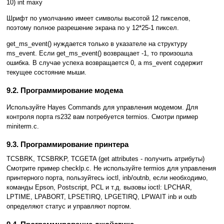
10) int maxy
Шрифт по умолчанию имеет символы высотой 12 пикселов,
поэтому полное разрешение экрана по y 12*25-1 пиксел.
get_ms_event() нуждается только в указателе на структуру
ms_event. Если get_ms_event() возвращает -1, то произошла
ошибка. В случае успеха возвращается 0, а ms_event содержит
текущее состояние мыши.
9.2. Программирование модема
Используйте Hayes Commands для управления модемом. Для
контроля порта rs232 вам потребуется termios. Смотри пример
miniterm.c.
9.3. Программирование принтера
TCSBRK, TCSBRKP, TCGETA (get attributes - получить атрибуты)
Смотрите пример checklp.c. Не используйте termios для управления
принтерного порта, пользуйтесь ioctl, inb/outnb, если необходимо,
команды Epson, Postscript, PCL и т.д. вызовы ioctl: LPCHAR,
LPTIME, LPABORT, LPSETIRQ, LPGETIRQ, LPWAIT inb и outb
определяют статус и управляют портом.