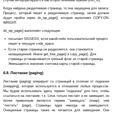
случаи интерпретируются как второстепенные ошибки (min_flt).
Когда найдена разделяемая страница, то она защищена для записи.
Процесс, который пишет в разделяемую страницу, затем должен
будет пройти через do_wp_page(), которая выполняет COPY-ON-
WRIGHT.
do_wp_page() выполняет следующее:
посылает SIGSEGV, если какой-либо пользовательский процесс
пишет в текущую code_space.
Если старая страница не разделяется, она становится
незащищенной. Иначе get_free_page() и copy_page(). Для
страницы устанавливается грязный флаг из старой страницы.
Уменьшается значение счетчика карты старой страницы.
6.8. Листание (paging)
Листание (paging) оперирует со страницей в отличии от подкачки
(swapping), которая используется в отношении любых процессов.
Мы будем использовать здесь термин "подкачка" для того, чтобы
ссылаться на листание, т.к. Linux только листает и не замещает, но
более привычным является термин "замещать" (swap), чем
"листать" (page). Страницы ядра никогда не замещаются.
Очищенные страницы также не читаются для замещения. Они