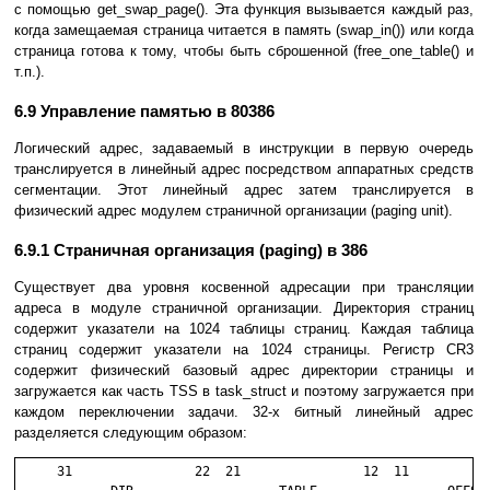
с помощью get_swap_page(). Эта функция вызывается каждый раз,
когда замещаемая страница читается в память (swap_in()) или когда
страница готова к тому, чтобы быть сброшенной (free_one_table() и
т.п.).
6.9 Управление памятью в 80386
Логический адрес, задаваемый в инструкции в первую очередь
транслируется в линейный адрес посредством аппаратных средств
сегментации. Этот линейный адрес затем транслируется в
физический адрес модулем страничной организации (paging unit).
6.9.1 Страничная организация (paging) в 386
Существует два уровня косвенной адресации при трансляции
адреса в модуле страничной организации. Директория страниц
содержит указатели на 1024 таблицы страниц. Каждая таблица
страниц содержит указатели на 1024 страницы. Регистр CR3
содержит физический базовый адрес директории страницы и
загружается как часть TSS в task_struct и поэтому загружается при
каждом переключении задачи. 32-х битный линейный адрес
разделяется следующим образом:
     31                22  21                12  11           