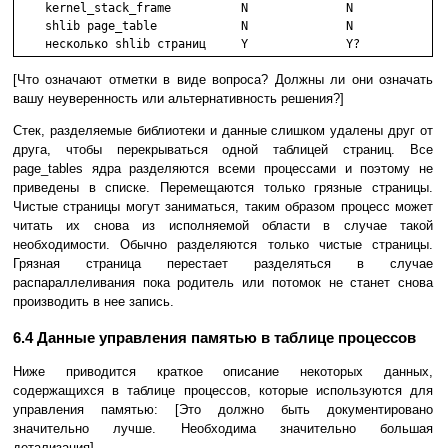
    kernel_stack_frame          N              N

    shlib page_table            N              N

    несколько shlib страниц     Y              Y?
[Что означают отметки в виде вопроса? Должны ли они означать
вашу неуверенность или альтернативность решения?]
Стек, разделяемые библиотеки и данные слишком удалены друг от
друга, чтобы перекрываться одной таблицей страниц. Все
page_tables ядра разделяются всеми процессами и поэтому не
приведены в списке. Перемещаются только грязные страницы.
Чистые страницы могут заниматься, таким образом процесс может
читать их снова из исполняемой области в случае такой
необходимости. Обычно разделяются только чистые страницы.
Грязная страница перестает разделяться в случае
распараллеливания пока родитель или потомок не станет снова
производить в нее запись.
6.4 Данные управления памятью в таблице процессов
Ниже приводится краткое описание некоторых данных,
содержащихся в таблице процессов, которые используются для
управления памятью: [Это должно быть документировано
значительно лучше. Необходима значительно большая
детализация]