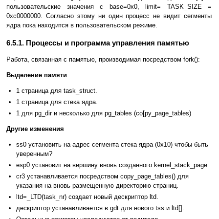
пользовательские значения с base=0x0, limit= TASK_SIZE =
0xc0000000. Согласно этому ни один процесс не видит сегменты
ядра пока находится в пользовательском режиме.
6.5.1. Процессы и программа управления памятью
Работа, связанная с памятью, производимая посредством fork():
Выделение памяти
1 страница для task_struct.
1 страница для стека ядра.
1 для pg_dir и несколько для pg_tables (co[py_page_tables)
Другие изменения
ss0 установить на адрес сегмента стека ядра (0х10) чтобы быть
уверенным?
esp0 установит на вершину вновь созданного kernel_stack_page
cr3 устанавливается посредством copy_page_tables() для
указания на вновь размещенную директорию страниц.
ltd=_LTD(task_nr) создает новый дескриптор ltd.
дескриптор устанавливается в gdt для нового tss и ltd[].