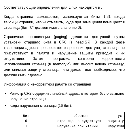
Соответствующие определения для Linux находятся в .
Когда страница замещается, используются биты 1-31 входа
таблицы страниц, чтобы отметить, куда при замещении помещается
страница (бит "0" должен иметь значение 0).
Страничная организация (paging) делается доступной путем
установки старшего бита в CR0 [в head.S?]. В каждой фазе
трансляции адреса проверяются разрешения доступа, страницы не
присутствуют в памяти и нарушение защиты приводит к их
отсутствию. Затем программа контроля корректности
использования страниц (в memory.c) или вносит новую страницу,
или снимает защиту страницы, или делает все необходимое, что
должно быть сделано.
Информация о некорректной работе со страницей
Регистр CR2 содержит линейный адрес, в котором было вызвано
нарушение страницы.
Коды нарушения страницы (16 бит):
         бит                      сброшен               устано
          0               страница не существует   защита уров
          1               нарушение при чтении     нарушение п