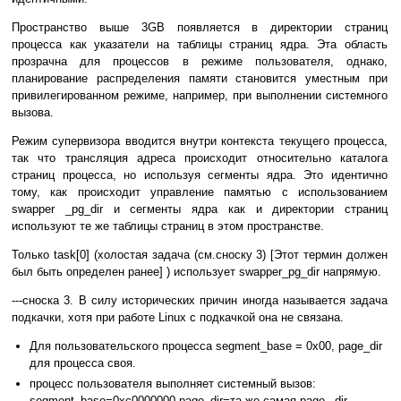
Пространство выше 3GB появляется в директории страниц
процесса как указатели на таблицы страниц ядра. Эта область
прозрачна для процессов в режиме пользователя, однако,
планирование распределения памяти становится уместным при
привилегированном режиме, например, при выполнении системного
вызова.
Режим супервизора вводится внутри контекста текущего процесса,
так что трансляция адреса происходит относительно каталога
страниц процесса, но используя сегменты ядра. Это идентично
тому, как происходит управление памятью с использованием
swapper _pg_dir и сегменты ядра как и директории страниц
используют те же таблицы страниц в этом пространстве.
Только task[0] (холостая задача (см.сноску 3) [Этот термин должен
был быть определен ранее] ) использует swapper_pg_dir напрямую.
---сноска 3. В силу исторических причин иногда называется задача
подкачки, хотя при работе Linux с подкачкой она не связана.
Для пользовательского процесса segment_base = 0x00, page_dir
для процесса своя.
процесс пользователя выполняет системный вызов:
segment_base=0xc0000000 page_dir=та же самая page _dir