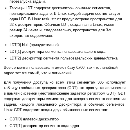
перезапуска задачи.
Таблицы LDT содержат дескрипторы обычных сегментов,
принадлежащих задаче. В Linux каждой задаче соответствует
одна LDT. B Linux task_struct предусмотрено пространство для
32-х дескрипторов. Обычная LDT, созданная в Linux, имеет
размер 24 байта и, следовательно, пространство для 3-х
входов. Ее содержимое:
LDT[0] Null (принудительно)
LDT[1] дескриптора сегмента пользовательского кода
LDT[2] дескриптор сегмента пользовательских данных/стека
Все сегменты пользователя имеют базу 0х00, так что линейный
адрес тот же самый, что и логический.
Для получения доступа ко всем этим сегментам 386 использует
таблицу глобальных дескрипторов (GDT), которая устанавливается
в памяти системой (местоположение задается регистром GDT). GDT
содержит дескрипторы сегментов для каждого сегмента состоян ия
задачи, каждого локального дескриптора и обычных сегментов.
Linux GDT содержит входы двух обыкновенных сегментов:
GDT[0] нулевой дескриптор
GDT[1] дескриптор сегмента кода ядра