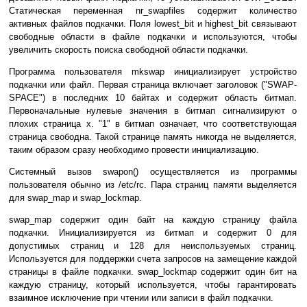
Статическая переменная nr_swapfiles содержит количество
активных файлов подкачки. Поля lowest_bit и highest_bit связывают
свободные области в файле подкачки и используются, чтобы
увеличить скорость поиска свободной области подкачки.
Программа пользователя mkswap инициализирует устройство
подкачки или файл. Первая страница включает заголовок ("SWAP-
SPACE") в последних 10 байтах и содержит область битмап.
Первоначальные нулевые значения в битмап сигнализируют о
плохих страница х. "1" в битмап означает, что соответствующая
страница свободна. Такой странице память никогда не выделяется,
таким образом сразу необходимо провести инициализацию.
Системный вызов swapon() осуществляется из программы
пользователя обычно из /etc/rc. Пара страниц памяти выделяется
для swap_map и swap_lockmap.
swap_map содержит один байт на каждую страницу файла
подкачки. Инициализируется из битмап и содержит 0 для
допустимых страниц и 128 для неиспользуемых страниц.
Используется для поддержки счета запросов на замещение каждой
страницы в файле подкачки. swap_lockmap содержит один бит на
каждую страницу, который используется, чтобы гарантировать
взаимное исключение при чтении или записи в файл подкачки.