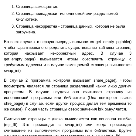
Страница замещается.
Страница принадлежит исполняемой или разделяемой
библиотеке.
Страница некорректна - страница данных, которая не была
загружена.
Во всех случаях в первую очередь вызывается get_empty_pgtable()
чтобы гарантировано определить существование таблицы страниц,
которая накрывает некорректный адрес. В случае 3
get_empty_page() вызывается чтобы обеспечить страницу с
требуемым адресом и в случае замещаемой страницы вызывается
swap_in().
В случае 2 программа контроля вызывает share_page(), чтобы
посмотреть является ли страница разделяемой каким либо другим
процессом. В случае неудачи она считывает страницу из
исполняемой программы или библиотеки (Она повторяет вызов
shre_page() в случае, если другой процесс делал тем временем то
же самое). Любая часть страницы сверх значения brk обнуляется.
Считывание страницы с диска вычисляется как основная ошибка
(mjr_flt). Это происходит с swap_in() или когда происходит
считывание из выполняемой программы или библиотеки. Другие