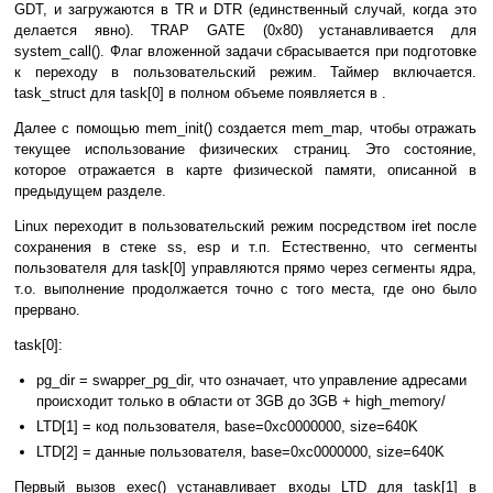
GDT, и загружаются в TR и DTR (единственный случай, когда это
делается явно). TRAP GATE (0х80) устанавливается для
system_call(). Флаг вложенной задачи сбрасывается при подготовке
к переходу в пользовательский режим. Таймер включается.
task_struct для task[0] в полном объеме появляется в .
Далее с помощью mem_init() создается mem_map, чтобы отражать
текущее использование физических страниц. Это состояние,
которое отражается в карте физической памяти, описанной в
предыдущем разделе.
Linux переходит в пользовательский режим посредством iret после
сохранения в стеке ss, esp и т.п. Естественно, что сегменты
пользователя для task[0] управляются прямо через сегменты ядра,
т.о. выполнение продолжается точно с того места, где оно было
прервано.
task[0]:
pg_dir = swapper_pg_dir, что означает, что управление адресами
происходит только в области от 3GB до 3GB + high_memory/
LTD[1] = код пользователя, base=0xc0000000, size=640K
LTD[2] = данные пользователя, base=0xc0000000, size=640K
Первый вызов exec() устанавливает входы LTD для task[1] в