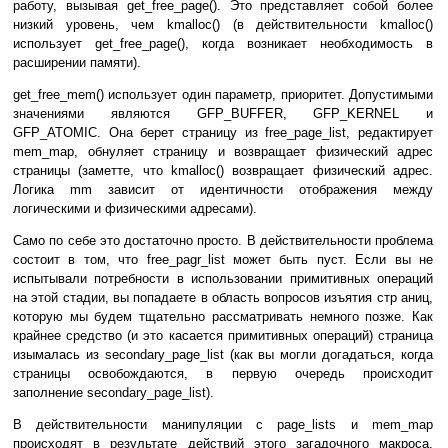
работу, вызывая get_free_page(). Это представляет собой более
низкий уровень, чем kmalloc() (в действительности kmalloc()
использует get_free_page(), когда возникает необходимость в
расширении памяти).
get_free_mem() использует один параметр, приоритет. Допустимыми
значениями являются GFP_BUFFER, GFP_KERNEL и
GFP_ATOMIC. Она берет страницу из free_page_list, редактирует
mem_map, обнуляет страницу и возвращает физический адрес
страницы (заметте, что kmalloc() возвращает физический адрес.
Логика mm зависит от идентичности отображения между
логическими и физическими адресами).
Само по себе это достаточно просто. В действительности проблема
состоит в том, что free_pagr_list может быть пуст. Если вы не
испытывали потребности в использовании примитивных операций
на этой стадии, вы попадаете в область вопросов изъятия стр аниц,
которую мы будем тщательно рассматривать немного позже. Как
крайнее средство (и это касается примитивных операций) страница
изымалась из secondary_page_list (как вы могли догадаться, когда
страницы освобождаются, в первую очередь происходит
заполнение secondary_page_list).
В действительности манипуляции с page_lists и mem_map
происходят в результате действий этого загадочного макроса,