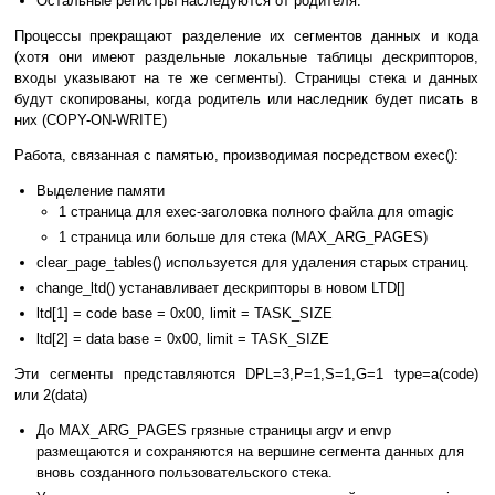
Остальные регистры наследуются от родителя.
Процессы прекращают разделение их сегментов данных и кода
(хотя они имеют раздельные локальные таблицы дескрипторов,
входы указывают на те же сегменты). Страницы стека и данных
будут скопированы, когда родитель или наследник будет писать в
них (СOPY-ON-WRITE)
Работа, связанная с памятью, производимая посредством exec():
Выделение памяти
1 страница для exec-заголовка полного файла для omagic
1 страница или больше для стека (MAX_ARG_PAGES)
clear_page_tables() используется для удаления старых страниц.
change_ltd() устанавливает дескрипторы в новом LTD[]
ltd[1] = code base = 0x00, limit = TASK_SIZE
ltd[2] = data base = 0x00, limit = TASK_SIZE
Эти сегменты представляются DPL=3,P=1,S=1,G=1 type=a(code)
или 2(data)
До MAX_ARG_PAGES грязные страницы argv и envp
размещаются и сохраняются на вершине сегмента данных для
вновь созданного пользовательского стека.