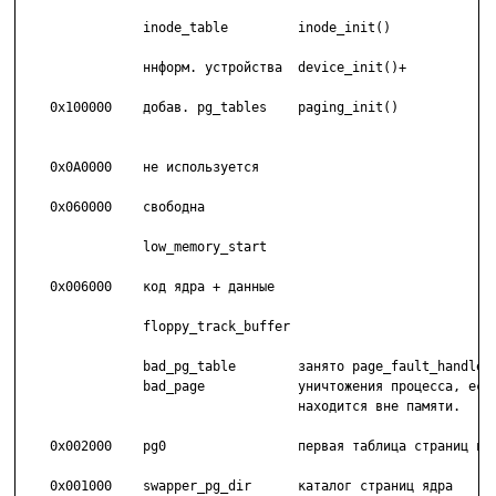
                inode_table         inode_init()

                ннформ. устройства  device_init()+

    0x100000    добав. pg_tables    paging_init()

    0x0A0000    не используется

    0x060000    свободна

                low_memory_start

    0x006000    код ядра + данные

                floppy_track_buffer

                bad_pg_table        занято page_fault_handlers
                bad_page            уничтожения процесса, если
                                    находится вне памяти.

    0x002000    pg0                 первая таблица страниц в я
    0x001000    swapper_pg_dir      каталог страниц ядра
