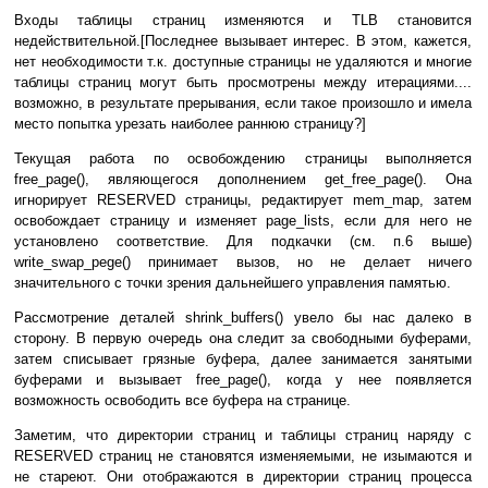
Входы таблицы страниц изменяются и TLB становится
недействительной.[Последнее вызывает интерес. В этом, кажется,
нет необходимости т.к. доступные страницы не удаляются и многие
таблицы страниц могут быть просмотрены между итерациями....
возможно, в результате прерывания, если такое произошло и имела
место попытка урезать наиболее раннюю страницу?]
Текущая работа по освобождению страницы выполняется
free_page(), являющегося дополнением get_free_page(). Она
игнорирует RESERVED страницы, редактирует mem_map, затем
освобождает страницу и изменяет page_lists, если для него не
установлено соответствие. Для подкачки (см. п.6 выше)
write_swap_pege() принимает вызов, но не делает ничего
значительного с точки зрения дальнейшего управления памятью.
Рассмотрение деталей shrink_buffers() увело бы нас далеко в
сторону. В первую очередь она следит за свободными буферами,
затем списывает грязные буфера, далее занимается занятыми
буферами и вызывает free_page(), когда у нее появляется
возможность освободить все буфера на странице.
Заметим, что директории страниц и таблицы страниц наряду с
RESERVED страниц не становятся изменяемыми, не изымаются и
не стареют. Они отображаются в директории страниц процесса