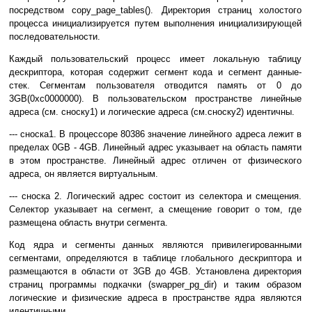
посредством copy_page_tables(). Директория страниц холостого
процесса инициализируется путем выполнения инициализирующей
последовательности.
Каждый пользовательский процесс имеет локальную таблицу
дескриптора, которая содержит сегмент кода и сегмент данные-
стек. Сегментам пользователя отводится память от 0 до
3GB(0xc0000000). В пользовательском пространстве линейные
адреса (см. сноску1) и логические адреса (см.сноску2) идентичны.
--- сноска1. В процессоре 80386 значение линейного адреса лежит в
пределах 0GB - 4GB. Линейный адрес указывает на область памяти
в этом пространстве. Линейный адрес отличен от физического
адреса, он является виртуальным.
--- сноска 2. Логический адрес состоит из селектора и смещения.
Селектор указывает на сегмент, а смещение говорит о том, где
размещена область внутри сегмента.
Код ядра и сегменты данных являются привилегированными
сегментами, определяются в таблице глобального дескриптора и
размещаются в области от 3GB до 4GB. Установлена директория
страниц программы подкачки (swapper_pg_dir) и таким образом
логические и физические адреса в пространстве ядра являются
идентичными.