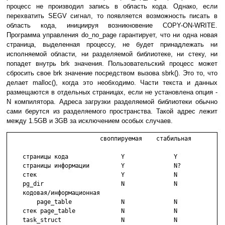
процесс не производил запись в область кода. Однако, если
перехватить SEGV сигнал, то появляется возможность писать в
область кода, инициируя возникновение COPY-ON-WRITE.
Программа управления do_no_page гарантирует, что ни одна новая
страница, выделенная процессу, не будет принадлежать ни
исполняемой области, ни разделяемой библиотеке, ни стеку, ни
попадет внутрь brk значения. Пользовательский процесс может
сбросить свое brk значение посредством вызова sbrk(). Это то, что
делает malloc(), когда это необходимо. Части текста и данных
размещаются в отдельных страницах, если не установлена опция -
N компилятора. Адреса загрузки разделяемой библиотеки обычно
сами берутся из разделяемого пространства. Такой адрес лежит
между 1.5GB и 3GB за исключением особых случаев.
                          своппируемая    стабильная

    страницы кода               Y              Y

    страницы информации         Y              N?

    стек                        Y              N

    pg_dir                      N              N

    кодовая/информационная

        page_table              N              N

    стек page_table             N              N

    task_struct                 N              N
