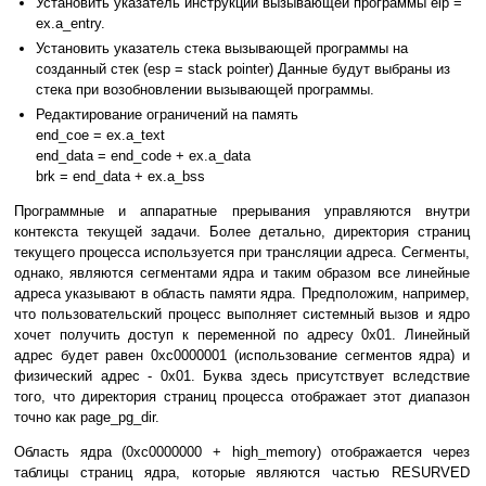
Установить указатель инструкции вызывающей программы eip =
ex.a_entry.
Установить указатель стека вызывающей программы на
созданный стек (esp = stack pointer) Данные будут выбраны из
стека при возобновлении вызывающей программы.
Редактирование ограничений на память
end_coe = ex.a_text
end_data = end_code + ex.a_data
brk = end_data + ex.a_bss
Программные и аппаратные прерывания управляются внутри
контекста текущей задачи. Более детально, директория страниц
текущего процесса используется при трансляции адреса. Сегменты,
однако, являются сегментами ядра и таким образом все линейные
адреса указывают в область памяти ядра. Предположим, например,
что пользовательский процесс выполняет системный вызов и ядро
хочет получить доступ к переменной по адресу 0х01. Линейный
адрес будет равен 0хс0000001 (использование сегментов ядра) и
физический адрес - 0х01. Буква здесь присутствует вследствие
того, что директория страниц процесса отображает этот диапазон
точно как page_pg_dir.
Область ядра (0хс0000000 + high_memory) отображается через
таблицы страниц ядра, которые являются частью RESURVED