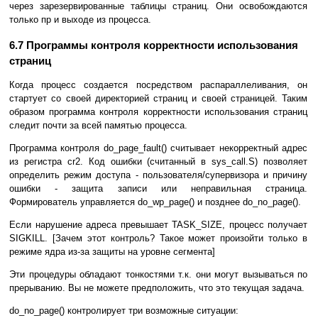
через зарезервированные таблицы страниц. Они освобождаются
только пр и выходе из процесса.
6.7 Программы контроля корректности использования
страниц
Когда процесс создается посредством распараллеливания, он
стартует со своей директорией страниц и своей страницей. Таким
образом программа контроля корректности использования страниц
следит почти за всей памятью процесса.
Программа контроля do_page_fault() считывает некорректный адрес
из регистра cr2. Код ошибки (считанный в sys_call.S) позволяет
определить режим доступа - пользователя/супервизора и причину
ошибки - защита записи или неправильная страница.
Формирователь управляется do_wp_page() и позднее do_no_page().
Если нарушение адреса превышает TASK_SIZE, процесс получает
SIGKILL. [Зачем этот контроль? Такое может произойти только в
режиме ядра из-за защиты на уровне сегмента]
Эти процедуры обладают тонкостями т.к. они могут вызываться по
прерыванию. Вы не можете предположить, что это текущая задача.
do_no_page() контролирует три возможные ситуации: