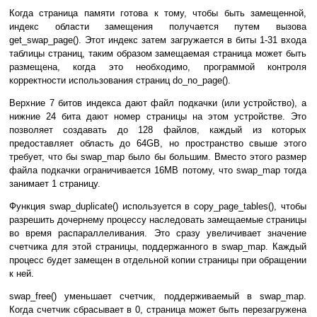
Когда страница памяти готова к тому, чтобы быть замещенной,
индекс области замещения получается путем вызова
get_swap_page(). Этот индекс затем загружается в биты 1-31 входа
таблицы страниц, таким образом замещаемая страница может быть
размещена, когда это необходимо, программой контроля
корректности использования страниц do_no_page().
Верхние 7 битов индекса дают файл подкачки (или устройство), а
нижние 24 бита дают номер страницы на этом устройстве. Это
позволяет создавать до 128 файлов, каждый из которых
предоставляет область до 64GB, но пространство свыше этого
требует, что бы swap_map было бы большим. Вместо этого размер
файла подкачки ограничивается 16MB потому, что swap_map тогда
занимает 1 страницу.
Функция swap_duplicate() используется в copy_page_tables(), чтобы
разрешить дочернему процессу наследовать замещаемые страницы
во время распараллеливания. Это сразу увеличивает значение
счетчика для этой страницы, поддержанного в swap_map. Каждый
процесс будет замещен в отдельной копии страницы при обращении
к ней.
swap_free() уменьшает счетчик, поддерживаемый в swap_map.
Когда счетчик сбрасывает в 0, страница может быть перезагружена