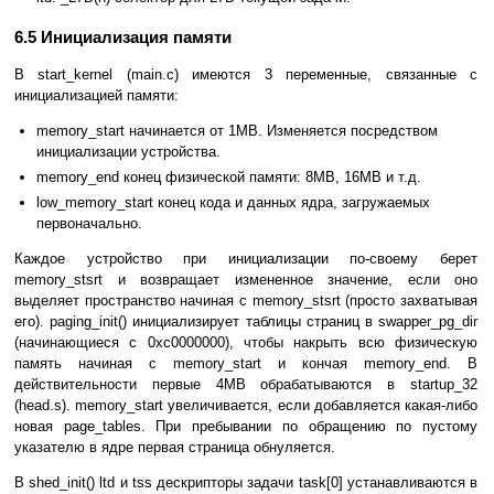
6.5 Инициализация памяти
В start_kernel (main.c) имеются 3 переменные, связанные с
инициализацией памяти:
memory_start начинается от 1MB. Изменяется посредством
инициализации устройства.
memory_end конец физической памяти: 8MB, 16MB и т.д.
low_memory_start конец кода и данных ядра, загружаемых
первоначально.
Каждое устройство при инициализации по-своему берет
memory_stsrt и возвращает измененное значение, если оно
выделяет пространство начиная с memory_stsrt (просто захватывая
его). paging_init() инициализирует таблицы страниц в swapper_pg_dir
(начинающиеся с 0хс0000000), чтобы накрыть всю физическую
память начиная с memory_start и кончая memory_end. В
действительности первые 4МВ обрабатываются в startup_32
(head.s). memory_start увеличивается, если добавляется какая-либо
новая page_tables. При пребывании по обращению по пустому
указателю в ядре первая страница обнуляется.
В shed_init() ltd и tss дескрипторы задачи task[0] устанавливаются в