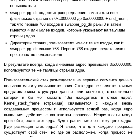
пользователя
swapper_pg_dir содержит распределение памяти для всех
физических страниц от 0xc0000000 до 0xc0000000 + end_mem,
так что первые 768 входов в swapper_pg_dir раны 0 и затем
имеются 4 или более входов, которые указывают на таблицы
страниц ядра
Директории страниц пользователя имеют те же входы, как tt
swapper_pg_dir свыше 768. Первые 768 входов представляют
пространство пользователя.
В результате всегда, когда линейный адрес превышает 0xc0000000,
используются те же таблицы страниц ядра.
Пользовательский стек размещается на вершине сегмента данных
пользователя и увеличивается вниз. Стек ядра не является точным
представлением структуры данных или сегмента, относительно
которой я бы мог сказать "Вы находитесь в стеке ядра".
Kernel_stack_frame (страница) связывается с каждым вновь
создаваемым процессом и используется всякий раз, когда ядро
выполняет действия с контекстом процесса. Неприятности могут
произойти, если стек ядра будет расти ниже его текущего кадра.
[Где размещен стек ядра? Я знаю, что для каждого процесса
существует свой стек, но где он расположен, когда процесс не