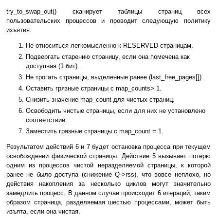
try_to_swap_out() сканирует таблицы страниц всех
пользовательских процессов и проводит следующую политику
изъятия:
Не относиться легкомысленно к RESERVED страницам.
Подвергать старению страницу, если она помечена как
доступная (1 бит).
Не трогать страницы, выделенные ранее (last_free_pages[]).
Оставить грязные страницы с map_counts> 1.
Снизить значение map_count для чистых страниц.
Освободить чистые страницы, если для них не установлено
соответствие.
Заместить грязные страницы с map_count = 1.
Результатом действий 6 и 7 будет остановка процесса при текущем
освобождении физической страницы. Действие 5 вызывает потерю
одним из процессов чистой неразделяемой страницы, к которой
ранее не было доступа (снижение Q->rss), что вовсе неплохо, но
действия накопления за несколько циклов могут значительно
замедлить процесс. В данном случае происходит 6 итераций, таким
образом страница, разделяемая шестью процессами, может быть
изъята, если она чистая.