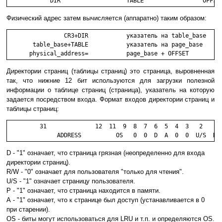
            DIR                   TABLE                 OFFSE
Физический адрес затем вычисляется (аппаратно) таким образом:
                CR3+DIR           указатель на table_base

       table_base+TABLE           указатель на page_base

      physical_address=           page_base + OFFSET
Директории страниц (таблицы страниц) это страница, выровненная
так, что нижние 12 бит используются для загрузки полезной
информации о таблице страниц (страница), указатель на которую
задается посредством входа. Формат входов директории страниц и
таблицы страниц:
         31              12  11  9  8  7  6  5  4  3   2    1 
              ADDRESS          OS   0  0  D  A  0  0  U/S  R/
D - "1" означает, что страница грязная (неопределенно для входа
директории страниц).
R/W - "0" означает для пользователя "только для чтения".
U/S - "1" означает страницу пользователя.
P - "1" означает, что страница находится в памяти.
А - "1" означает, что к странице был доступ (устанавливается в 0
при старении).
OS - биты могут использоваться для LRU и т.п. и определяются OS.