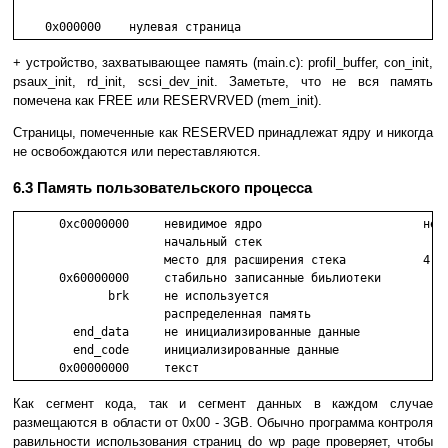
    0x000000    нулевая страница
+ устройство, захватывающее память (main.c): profil_buffer, con_init,
psaux_init, rd_init, scsi_dev_init. Заметьте, что не вся память
помечена как FREE или RESERVRVED (mem_init).
Страницы, помеченные как RESERVED принадлежат ядру и никогда
не освобождаются или переставляются.
6.3 Память пользовательского процесса
      0xc0000000     невидимое ядро                       не и
                     начальный стек

                     место для расширения стека           4 ст
      0x60000000     стабильно записанные биьлиотеки

             brk     не используется

                     распределенная память

        end_data     не инициализированные данные

        end_code     инициализированные данные

      0x00000000     текст 
Как сегмент кода, так и сегмент данных в каждом случае
размещаются в области от 0х00 - 3GB. Обычно программа контроля
равильности использования страниц do_wp_page проверяет, чтобы