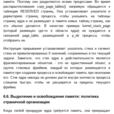
памяти. Поэтому они разделяются всеми процессами. Во время
распараллеливания copy_page_tables() напрямую обращается к
таблицам RESERVED страниц. Она устанавливает указатели в
директориях страниц процесса, чтобы указывать на таблицы
страниц ядра и не размещает в памяти новых таблиц страниц, как
это обычно делается. В качестве примера kernel_stack_page
(который размещен где-то в области ядра) не нуждается в
связанной page_table, размещенной в p_dir процесса, чтобы
отобразить ее.
Инструкция прерывания устанавливает указатель стека и сегмент
стека из привилегированных 0 значений, сохраненных в tss текущей
задачи. Заметьте, что стек ядра в действительности является
фрагментированным объектом - это не единственный объект, а
группа стековых фреймов, каждый из которых размещается в
памяти при создании процесса и освобождает память при окончании
его. Стек ядра никогда не должен расти внутри контекста процесса
слишком быстро, чтобы не расширится за пределы текущего
фрейма.
6.6. Выделение и освобождение памяти: политика
страничной организации
Когда любой процедуре ядра требуется память, она прекращает