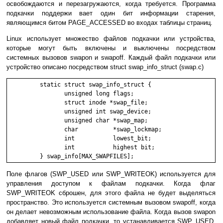
освобождаются и перезагружаются, когда требуется. Программа
подкачки поддержи вает один бит информации старения,
являющимся битом PAGE_ACCESSED во входах таблицы страниц.
Linux использует множество файлов подкачки или устройства,
которые могут быть включены и выключены посредством
системных вызовов swapon и swapoff. Каждый файл подкачки или
устройство описано посредством struct swap_info_struct (swap.c)
         static struct swap_info_struct {

                unsigned long flags;

                struct inode *swap_file;

                unsigned int swap_device;

                unsigned char *swap_map;

                char          *swap_lockmap;

                int           lowest_bit;

                int           highest bit;

         } swap_info[MAX_SWAPFILES];
Поле флагов (SWP_USED или SWP_WRITEOK) используется для
управления доступом к файлам подкачки. Когда флаг
SWP_WRITEOK сброшен, для этого файла не будет выделяться
пространство. Это используется системным вызовом swapoff, когда
он делает невозможным использование файла. Когда вызов swapon
добавляет новый файл подкачки, то устанавливается SWP_USED.