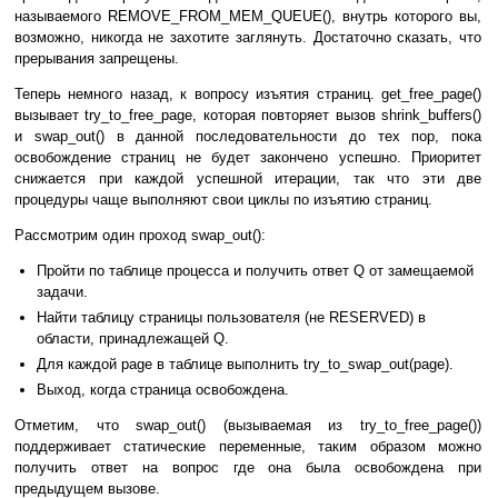
называемого REMOVE_FROM_MEM_QUEUE(), внутрь которого вы,
возможно, никогда не захотите заглянуть. Достаточно сказать, что
прерывания запрещены.
Теперь немного назад, к вопросу изъятия страниц. get_free_page()
вызывает try_to_free_page, которая повторяет вызов shrink_buffers()
и swap_out() в данной последовательности до тех пор, пока
освобождение страниц не будет закончено успешно. Приоритет
снижается при каждой успешной итерации, так что эти две
процедуры чаще выполняют свои циклы по изъятию страниц.
Рассмотрим один проход swap_out():
Пройти по таблице процесса и получить ответ Q от замещаемой
задачи.
Найти таблицу страницы пользователя (не RESERVED) в
области, принадлежащей Q.
Для каждой page в таблице выполнить try_to_swap_out(page).
Выход, когда страница освобождена.
Отметим, что swap_out() (вызываемая из try_to_free_page())
поддерживает статические переменные, таким образом можно
получить ответ на вопрос где она была освобождена при
предыдущем вызове.