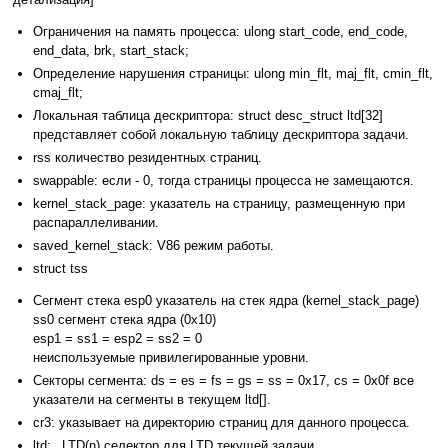
Ограничения на память процесса: ulong start_code, end_code,
end_data, brk, start_stack;
Определение нарушения страницы: ulong min_flt, maj_flt, cmin_flt,
cmaj_flt;
Локальная таблица дескриптора: struct desc_struct ltd[32]
представляет собой локальную таблицу дескриптора задачи.
rss количество резидентных страниц.
swappable: если - 0, тогда страницы процесса не замещаются.
kernel_stack_page: указатель на страницу, размещенную при
распараллеливании.
saved_kernel_stack: V86 режим работы.
struct tss
Сегмент стека esp0 указатель на стек ядра (kernel_stack_page)
ss0 сегмент стека ядра (0х10)
esp1 = ss1 = esp2 = ss2 = 0
неиспользуемые привилегированные уровни.
Секторы сегмента: ds = es = fs = gs = ss = 0x17, cs = 0x0f все
указатели на сегменты в текущем ltd[].
cr3: указывает на директорию страниц для данного процесса.
ltd: _LTD(n) селектор для LTD текущей задачи.