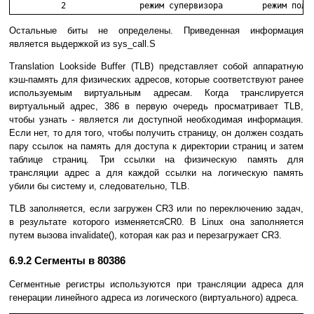
          2               режим супервизора        режим поль
Остальные биты не определены. Приведенная информация
является выдержкой из sys_call.S
Translation Lookside Buffer (TLB) представляет собой аппаратную
кэш-память для физических адресов, которые соответствуют ранее
используемым виртуальным адресам. Когда транслируется
виртуальный адрес, 386 в первую очередь просматривает TLB,
чтобы узнать - является ли доступной необходимая информация.
Если нет, то для того, чтобы получить страницу, он должен создать
пару ссылок на память для доступа к директории страниц и затем
таблице страниц. Три ссылки на физическую память для
трансляции адрес а для каждой ссылки на логическую память
убили бы систему и, следовательно, TLB.
TLB заполняется, если загружен CR3 или по переключению задач,
в результате которого изменяетсяCR0. В Linux она заполняется
путем вызова invalidate(), которая как раз и перезагружает CR3.
6.9.2 Сегменты в 80386
Сегментные регистры используются при трансляции адреса для
генерации линейного адреса из логического (виртуального) адреса.