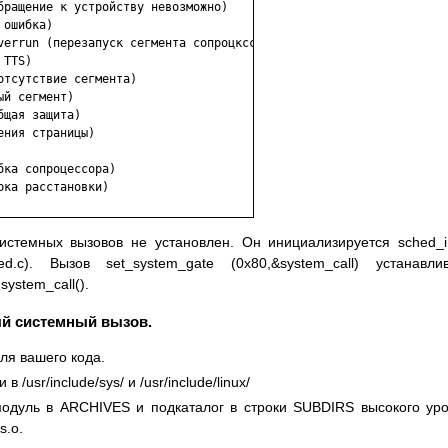
бращение к устройству невозможно)

ошибка)

verrun (перезапуск сегмента сопроцкссора)

TTS)

тсутствие сегмента)

й сегмент)

щая защита)

ния страницы)

ка сопроцессора)

ка расстановки)

стемных вызовов не установлен. Он инициализируется sched_in
ched.c). Вызов set_system_gate (0x80,&system_call) устанавли
ystem_call().
ый системный вызов.
 для вашего кода.
/usr/include/sys/ и /usr/include/linux/
одуль в ARCHIVES и подкаталог в строки SUBDIRS высокого ур
s.o.