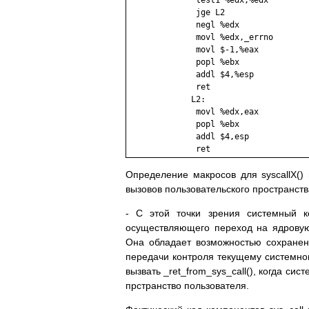
              test1 %edx,%edx

              jge L2

              negl %edx

              movl %edx,_errno

              movl $-1,%eax

              popl %ebx

              addl $4,%esp

              ret

             L2:

              movl %edx,eax

              popl %ebx

              addl $4,esp

              ret
Определение макросов для syscallX() в
вызовов пользовательского пространства н
- С этой точки зрения системный к
осуществляющего переход на ядровую 
Она обладает возможностью сохранени
передачи контроля текущему системном
вызвать _ret_from_sys_call(), когда с
прстранство пользователя.