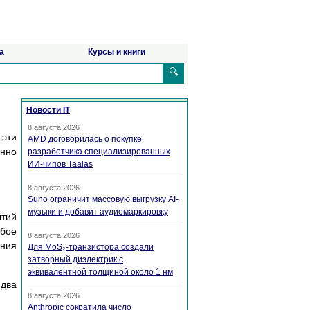
а
Курсы и книги
🔍
Новости IT
8 августа 2026
 эти
AMD договорилась о покупке
янно
разработчика специализированных
ИИ-чипов Taalas
8 августа 2026
Suno ограничит массовую выгрузку AI-
музыки и добавит аудиомаркировку
тий
юбое
8 августа 2026
ения
Для MoS₂-транзистора создали
затворный диэлектрик с
эквивалентной толщиной около 1 нм
 два
8 августа 2026
Anthropic сократила число