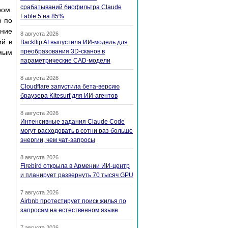
срабатываний биофильтра Claude
ом.
Fable 5 на 85%
о по
шние
8 августа 2026
ий в
Backflip AI выпустила ИИ-модель для
преобразования 3D-сканов в
мым
параметрические CAD-модели
8 августа 2026
Cloudflare запустила бета-версию
браузера Kitesurf для ИИ-агентов
8 августа 2026
Интенсивные задания Claude Code
могут расходовать в сотни раз больше
энергии, чем чат-запросы
8 августа 2026
Firebird открыла в Армении ИИ-центр
и планирует развернуть 70 тысяч GPU
7 августа 2026
Airbnb протестирует поиск жилья по
запросам на естественном языке
7 августа 2026