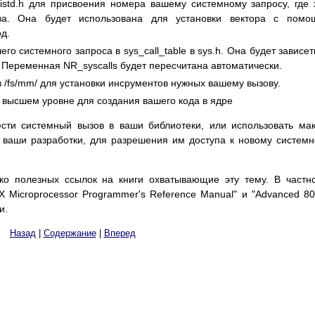
istd.h для присвоения номера вашему системному запросу, где 
ва. Она будет использована для установки вектора с помо
од.
го системного запроса в sys_call_table в sys.h. Она будет зависет
 Переменная NR_syscalls будет пересчитана автоматически.
в /fs/mm/ для установки инсрументов нужных вашему вызову.
 высшем уровне для создания вашего кода в ядре
ести системный вызов в ваши библиотеки, или использовать ма
й ваши разработки, для разрешения им доступа к новому систем
ко полезных ссылок на книги охватывающие эту тему. В частн
 Microprocessor Programmer's Reference Manual" и "Advanced 8
и.
Назад
|
Содержание
|
Вперед