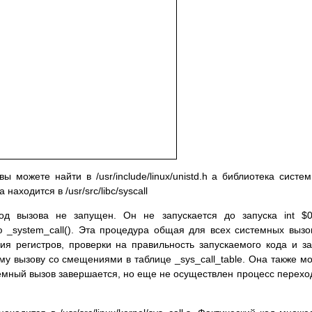
ы можете найти в /usr/include/linux/unistd.h а библиотека систе
аходится в /usr/src/libc/syscall
од вызова не запущен. Он не запускается до запуска int $
_system_call(). Эта процедура общая для всех системных вызо
я регистров, проверки на правильность запускаемого кода и з
у вызову со смещениями в таблице _sys_call_table. Она также м
истемный вызов завершается, но еще не осуществлен процесс перехо