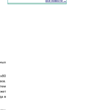
Все новости →
мных
0x80
вов.
атем
ожет
да в