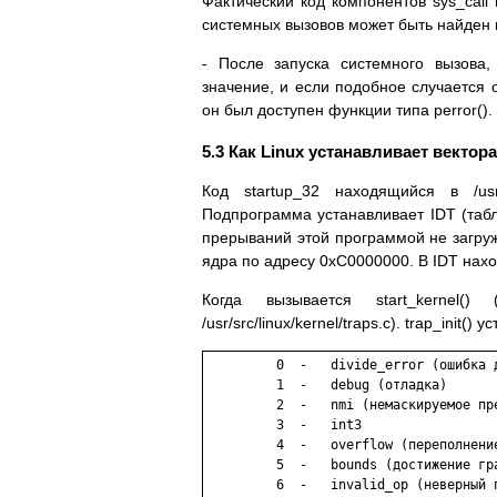
Фактический код компонентов sys_call н
системных вызовов может быть найден в /
- После запуска системного вызова,
значение, и если подобное случается 
он был доступен функции типа perror().
5.3 Как Linux устанавливает векто
Код startup_32 находящийся в /usr/
Подпрограмма устанавливает IDT (табл
прерываний этой программой не загруж
ядра по адресу 0xC0000000. В IDT нахо
Когда вызывается start_kernel() (/
/usr/src/linux/kernel/traps.c). trap_ini
         0  -   divide_error (ошибка д
         1  -   debug (отладка)

         2  -   nmi (немаскируемое пре
         3  -   int3

         4  -   overflow (переполнение
         5  -   bounds (достижение гра
         6  -   invalid_op (неверный п