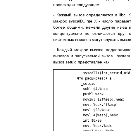
пpоисходит следующее:
- Каждый вызов определяется в libc. 
макрос syscallX, где X - число пара
более общими, нежели другие из-за 
концептуально не отличаются друг 
системных вызовов могут служить вызовы 
- Каждый макрос вызова поддерживае
вызовов и запускаемой вызов _system_
вызов setuid представлен как:
             _syscall1(int,setuid,uid_
           Что расширяется в :

             _setuid

              subl $4,%exp

              pushl %ebx

              movzwl 12(%esp),%eax

              movl %eax,4(%esp)

              movl $23,%eax

              movl 4(%esp),%ebx

              int $0x80

              movl %eax,%edx
