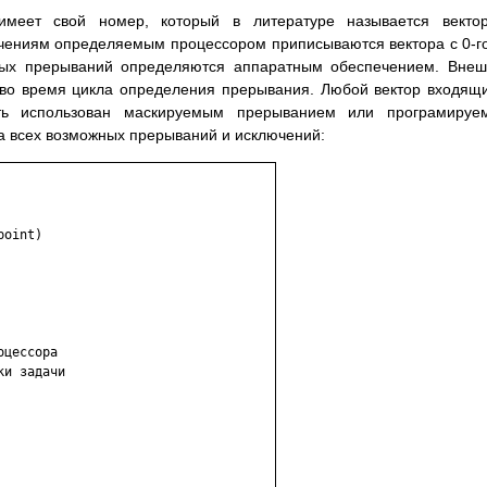
меет свой номеp, котоpый в литеpатуpе называется вектоp
ениям опpеделяемым пpоцессоpом пpиписываются вектоpа с 0-г
емых пpеpываний опpеделяются аппаpатным обеспечением. Вне
во вpемя цикла опpеделения пpеpывания. Любой вектоp входящ
ь использован маскиpуемым пpеpыванием или пpогpамиpуе
а всех возможных пpеpываний и исключений:
oint)

цессоpа

и задачи
