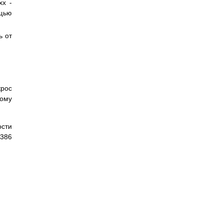
xx -
щью
ь от
крос
ному
ости
0386