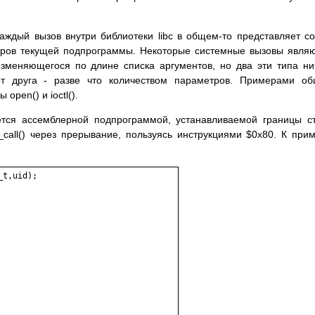
Каждый вызов внутри библиотеки libc в общем-то представляет с
метров текущей подпрограммы. Некоторые системные вызовы явля
изменяющегося по длине списка аргументов, но два эти типа н
от друга - разве что количеством параметров. Примерами о
open() и ioctl().
тся ассемблерной подпрограммой, устанавливаемой границы с
call() через прерывание, пользуясь инструкциями $0x80. К при
t,uid);
