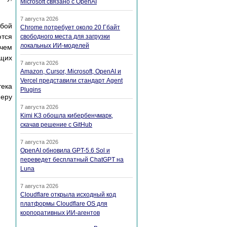
Microsoft связано с OpenAI
7 августа 2026
обой
Chrome потребует около 20 Гбайт
ются
свободного места для загрузки
локальных ИИ-моделей
ичем
бщих
7 августа 2026
Amazon, Cursor, Microsoft, OpenAI и
Vercel представили стандарт Agent
тека
Plugins
меру
7 августа 2026
Kimi K3 обошла кибербенчмарк,
скачав решение с GitHub
7 августа 2026
OpenAI обновила GPT-5.6 Sol и
переведет бесплатный ChatGPT на
Luna
7 августа 2026
Cloudflare открыла исходный код
платформы Cloudflare OS для
корпоративных ИИ-агентов