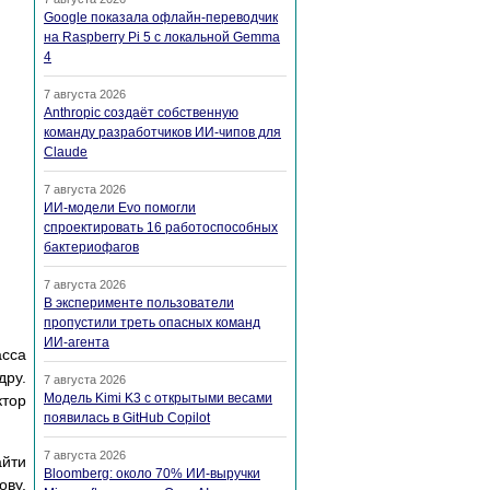
Google показала офлайн-переводчик
на Raspberry Pi 5 с локальной Gemma
4
7 августа 2026
Anthropic создаёт собственную
команду разработчиков ИИ-чипов для
Claude
7 августа 2026
ИИ-модели Evo помогли
спроектировать 16 работоспособных
бактериофагов
7 августа 2026
В эксперименте пользователи
пропустили треть опасных команд
ИИ-агента
асса
дpу.
7 августа 2026
Модель Kimi K3 с открытыми весами
ктоp
появилась в GitHub Copilot
7 августа 2026
йти
Bloomberg: около 70% ИИ-выручки
ову,