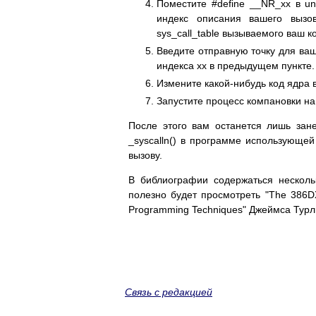
Поместите #define __NR_xx в un
индекс описания вашего вызо
sys_call_table вызываемого ваш к
Введите отправную точку для ваше
индекса xx в предыдущем пункте.
Измените какой-нибудь код ядра 
Запустите процесс компановки на
После этого вам останется лишь зан
_syscalln() в программе использующе
вызову.
В библиографии содержаться несколь
полезно будет просмотреть "The 386DX
Programming Techniques" Джеймса Турл
Связь с редакцией