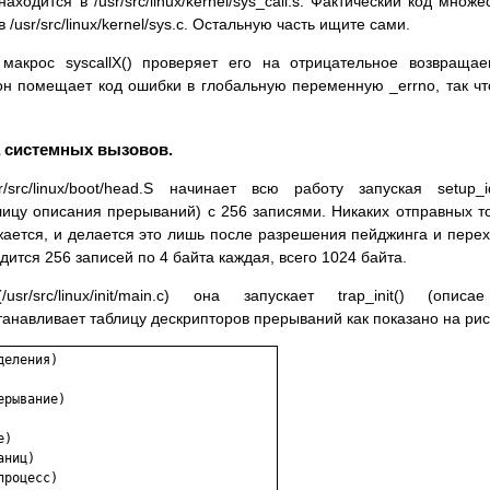
аходится в /usr/src/linux/kernel/sys_call.s. Фактический код множе
usr/src/linux/kernel/sys.c. Остальную часть ищите сами.
 макрос syscallX() проверяет его на отрицательное возвраща
он помещает код ошибки в глобальную переменную _errno, так ч
ра системных вызовов.
src/linux/boot/head.S начинает всю работу запуская setup_id
ицу описания прерываний) с 256 записями. Никаких отправных т
ается, и делается это лишь после разрешения пейджинга и пере
дится 256 записей по 4 байта каждая, всего 1024 байта.
usr/src/linux/init/main.c) она запускает trap_init() (опис
t() устанавливает таблицу дескрипторов прерываний как показано на рис
еления)

рывание)

)

ниц)

роцесс)
