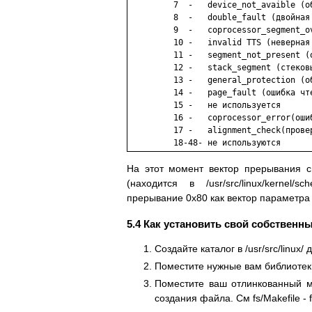
         7  -   device_not_avaible (о
         8  -   double_fault (двойная 
         9  -   coprocessor_segment_o
         10 -   invalid TTS (неверная 
         11 -   segment_not_present (о
         12 -   stack_segment (стековы
         13 -   general_protection (об
         14 -   page_fault (ошибка чте
         15 -   не используется

         16 -   coprocessor_error(ошиб
         17 -   alignment_check(провер
         18-48- не используются
На этот момент вектор прерывания си
(находится в /usr/src/linux/kernel/s
прерывание 0x80 как вектор параметра s
5.4 Как установить свой собственн
Создайте каталог в /usr/src/linux/
Поместите нужные вам библиотеки в 
Поместите ваш отлинкованный м
создания файла. См fs/Makefile - f