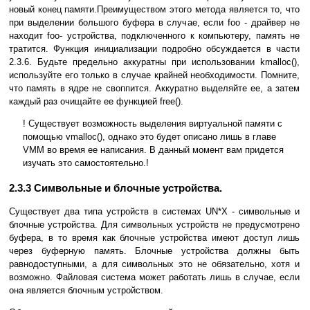
новый конец памяти.Преимуществом этого метода является то, что
при выделении большого буфера в случае, если foo - драйвер не
находит foo- устройства, подключенного к компьютеру, память не
тратится. Функция инициализации подробно обсуждается в части
2.3.6. Будьте предельно аккуратны при использовании kmalloc(),
используйте его только в случае крайней необходимости. Помните,
что память в ядре не своппится. Аккуратно выделяйте ее, а затем
каждый раз очищайте ее функцией frее().
! Существует возможность выделения виртуальной памяти с
помощью vmalloc(), однако это будет описано лишь в главе
VMM во время ее написания. В данный момент вам придется
изучать это самостоятельно.!
2.3.3 Символьные и блочные устройства.
Существует два типа устройств в системах UN*X - символьные и
блочные устройства. Для символьных устройств не предусмотрено
буфера, в то время как блочные устройства имеют доступ лишь
через буферную память. Блочные устройства должны быть
равнодоступными, а для символьных это не обязательно, хотя и
возможно. Файловая система может работать лишь в случае, если
она является блочным устройством.