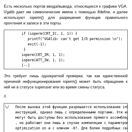
Есть несколько портов ввода/вывода, относящихся к графике VGA.
Vgalib дает им символические имена с помощью #define, и далее
используют ioperm() для разрешения функции правильного
прочтения и записи в эти порты.
        if (ioperm(CRT_IC, 1, 1)) {

           printf("VGAlib: can't get I/O permission \n");

           exit(-1);

         }

        ioperm(CRT_IM, 1, 1);

        ioperm(ATT_IW, 1, 1);

        [--]
Это требует лишь однократной проверки, так как единственной
причиной нефункционирования ioperm() может быть обращение к
ней не в статусе superuser или во время смены статуса.
/\
\/   После вызова этой функции разрешается использование inb и
     инструкций, однако лишь с определенными портами. Эти инст
     могут быть доступны без использования прямого ассемблерно
     , но работают они лишь в случае компиляции с параметром

     optimization on и с ключом -0?. Для более подробных сведе