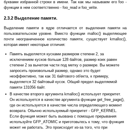
буквами избранной строки в имени. Так как мы называем его foo -
функции в нем соответственно - foo_read и foo_write.
2.3.2 Выделение памяти.
Выделение памяти в ядре отличается от выделения памяти на
пользовательском уровне. Вместо функции malloc() выделяющее
почти неограниченное количество памяти, существует kmalloc(),
которая имеет некоторые отличия:
Память выделяется кусками размером степени 2, за
исключением кусков больше 128 байтов, размер коих равен
степени 2 за вычетом части под метку о размере. Вы можете
запросить произвольный размер, однако это будет
неэффективно, так как 31 байтового об'екта, к примеру,
выделяется 32 байтовый кусок. Общий предел выделяемой
памяти 131056 байт.
В качестве второго аргумента kmalloc() использует приоритет.
Он используется в качестве аргумента функции get_free_page(),
где он используется в качестве числа определяющего момент
возврата. Обычно используемый приоритет - GFP_KERNEL.
Если функция может быть вызвана с помощью прерывания
используйте GFP_ATOMIC и приготовьтесь к тому, что функция
может не работать. Это происходит из-за того, что при