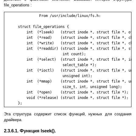
file_operations :
                From /usr/include/linux/fs.h:

      struct file_operations {

          int  (*lseek)   (struct inode *, struct file *, off_
          int  (*read)    (struct inode *, struct file *, char
          int  (*write)   (struct inode *, struct file *, char
          int  (*readdir) (struct inode *, struct file *, stru
                           int count);

          int  (*select)  (struct inode *, struct file *, int,
                           select_table *);

          int  (*ioctl)   (struct inode *, struct file *, unsi
                           unsigned int);

          int  (*mmap)    (struct inode *, struct file *, unsi
                           size_t, int, unsigned long);

          int  (*open)    (struct inode *, struct file *);

          void (*release) (struct inode *, struct file *);

      };
Эта структура содержит список функций, нужных для создания
драйвера.
2.3.6.1. Функция lseek().