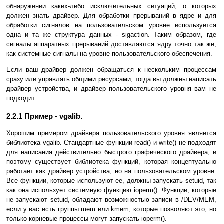
обнаружении каких-либо исключительных ситуаций, о которых
должен знать драйвер. Для обработки прерываний в ядре и для
обработки сигналов на пользовательском уровне используется
одна и та же структура данных - sigaction. Таким образом, где
сигналы аппаратных прерываний доставляются ядру точно так же,
как системные сигналы на уровне пользовательского обеспечения.
Если ваш драйвер должен обращаться к нескольким процессам
сразу или управлять общими ресурсами, тогда вы должны написать
драйвер устройства, и драйвер пользовательского уровня вам не
подходит.
2.2.1 Пример - vgalib.
Хорошим примером драйвера пользовательского уровня является
библиотека vgalib. Стандартные функции read() и write() не подходят
для написания действительно быстрого графического драйвера, и
поэтому существует библиотека функций, которая концептуально
работает как драйвер устройства, но на пользовательском уровне.
Все функции, которые используют ее, должны запускать setuid, так
как она использует системную функцию ioperm(). Функции, которые
не запускают setuid, обладают возможностью записи в /DEV/MEM,
если у вас есть группы mem или kmem, которые позволяют это, но
только корневые процессы могут запускать ioperm().