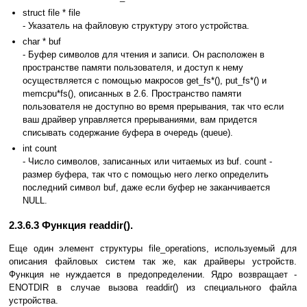
struct file * file
- Указатель на файловую структуру этого устройства.
char * buf
- Буфер символов для чтения и записи. Он расположен в
пространстве памяти пользователя, и доступ к нему
осуществляется с помощью макросов get_fs*(), put_fs*() и
memcpu*fs(), описанных в 2.6. Пространство памяти
пользователя не доступно во время прерывания, так что если
ваш драйвер управляется прерываниями, вам придется
списывать содержание буфера в очередь (queue).
int count
- Число символов, записанных или читаемых из buf. count -
размер буфера, так что с помощью него легко определить
последний символ buf, даже если буфер не заканчивается
NULL.
2.3.6.3 Функция readdir().
Еще один элемент структуры file_operations, используемый для
описания файловых систем так же, как драйверы устройств.
Функция не нуждается в предопределении. Ядро возвращает -
ENOTDIR в случае вызова readdir() из специального файла
устройства.