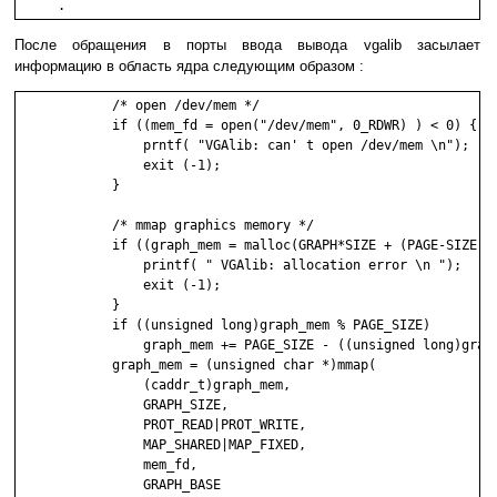
После обращения в порты ввода вывода vgalib засылает
информацию в область ядра следующим образом :
            /* open /dev/mem */

            if ((mem_fd = open("/dev/mem", 0_RDWR) ) < 0) {

                prntf( "VGAlib: can' t open /dev/mem \n");

                exit (-1);

            }

            /* mmap graphics memory */

            if ((graph_mem = malloc(GRAPH*SIZE + (PAGE-SIZE-1)
                printf( " VGAlib: allocation error \n ");

                exit (-1);

            }

            if ((unsigned long)graph_mem % PAGE_SIZE)

                graph_mem += PAGE_SIZE - ((unsigned long)graph
            graph_mem = (unsigned char *)mmap(

                (caddr_t)graph_mem,

                GRAPH_SIZE,

                PROT_READ|PROT_WRITE,

                MAP_SHARED|MAP_FIXED,

                mem_fd,

                GRAPH_BASE
