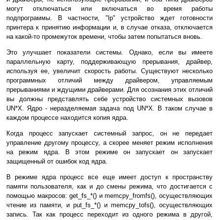
могут отключаться или включаться во время работы
подпрограммы. В частности, "lp" устройство ждет готовности
принтера к принятию информации и, в случае отказа, отключается
на какой-то промежуток времени, чтобы затем попытаться вновь.
Это улучшает показатели системы. Однако, если вы имеете
параллельную карту, поддерживающую прерывания, драйвер,
используя ее, увеличит скорость работы. Существуют несколько
программных отличий между драйвером, управляемым
прерываниями и ждущими драйверами. Для осознания этих отличий
вы должны представлять себе устройство системных вызовов
UN*X. Ядро - неразделяемая задача под UN*X. В таком случае в
каждом процессе находится копия ядра.
Когда процесс запускает системный запрос, он не передает
управление другому процессу, а скорее меняет режим исполнения
на режим ядра. В этом режиме он запускает он запускает
защищенный от ошибок код ядра.
В режиме ядра процесс все еще имеет доступ к пространству
памяти пользователя, как и до смены режима, что достигается с
помощью макросов: get_fs_*() и memcpy_fromfs(), осуществляющих
чтение из памяти, и put_fs_*() и memcpy_tofs(), осуществляющих
запись. Так как процесс переходит из одного режима в другой,