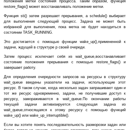
положения метки состояния процесса. Таким образом, функция
restore_flags() может восстанавливать положение метки.
Функция sti() затем разрешает прерывания, а schedule() выбирает
для выполнения следующий процесс. Задача не может быть
избранной для выполнения, пока метка не будет находиться в
состоянии TASK_RUNNING.
Это достигается с помощью функции wake_up(),примененной к
задаче, ждущей в структуре p своей очереди.
Затем процесс исключает себя из wait_queue,восстанавливает
состояние положения прерывания с помощью restore_flags() и
завершает работу.
Для определения очередности запросов на ресурсы в структуру
wait_queue введены указатели на задачи, использующие этот
ресурс. В таком случае, когда несколько задач запрашивают один и
тот же ресурс одновременно, задачи, не получившие доступ к
ресурсу, замораживаются в wait_queue.По окончании работы
текущей задачи активизируется следующая задача из
wait_queue,относящаяся к этому ресурсу с помощью функций
wake_up() или wake_up_interruptible().
Если вы хотите понять последовательность разморозки задач или