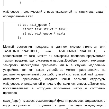
         }
wait_queue - циклический список указателей на структуры задач,
определенные в как
        struct wait_queue {

           struct task_struct * task;

           struct wait_queue * next;

        };
Меткой состояния процесса в данном случае является или
TASK_INTERRAPTIBLE, или TASK_UNINTERRAPTIBLE, в
зависимости от того, может ли заморозка процесса прерываться
такими вещами, как системные вызовы.Вообще говоря, механизм
заморозки необходимо прерывать лишь в случае медленных
устройств, так как такое устройство может приостановить на
достаточно длительный срок работу всей системы. add_wait_queue()
отключает прерывание, создает новый элемент структуры
wait_queue, определенной в начале функции как список p.Затем она
восстанавливает в исходное положение метку о состоянии
процесса.
save_flags() - макрос, сохраняющий флаги процессов, задаваемых в
виде аргументов. Это делается для фиксации предыдущего