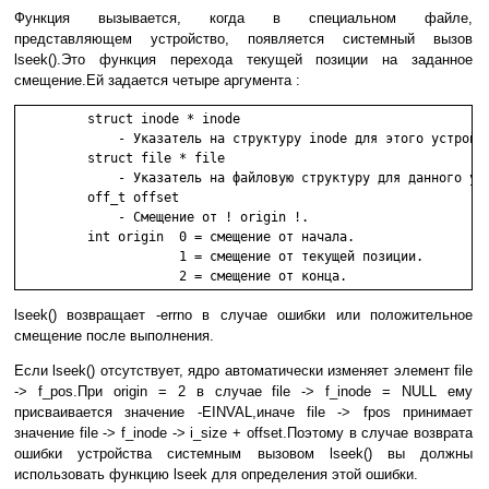
Функция вызывается, когда в специальном файле,
представляющем устройство, появляется системный вызов
lseek().Это функция перехода текущей позиции на заданное
смещение.Ей задается четыре аргумента :
         struct inode * inode

             - Указатель на структуру inode для этого устройст
         struct file * file

             - Указатель на файловую структуру для данного уст
         off_t offset

             - Смещение от ! origin !.

         int origin  0 = смещение от начала.

                     1 = смещение от текущей позиции.

                     2 = смещение от конца. 
lseek() возвращает -errno в случае ошибки или положительное
смещение после выполнения.
Если lseek() отсутствует, ядро автоматически изменяет элемент file
-> f_pos.При origin = 2 в случае file -> f_inode = NULL ему
присваивается значение -EINVAL,иначе file -> fpos принимает
значение file -> f_inode -> i_size + offset.Поэтому в случае возврата
ошибки устройства системным вызовом lseek() вы должны
использовать функцию lseek для определения этой ошибки.