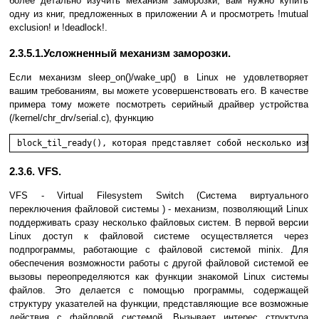
более детально изучить механизм заморозки, вам нужно купить
одну из книг, предложенных в приложении А и просмотреть !mutual
exclusion! и !deadlock!.
2.3.5.1.Усложненный механизм заморозки.
Если механизм sleep_on()/wake_up() в Linux не удовлетворяет
вашим требованиям, вы можете усовершенствовать его. В качестве
примера тому можете посмотреть серийный драйвер устройства
(/kernel/chr_drv/serial.c), функцию
 block_til_ready(), которая представляет собой несколько изме
2.3.6. VFS.
VFS - Virtual Filesystem Switch (Система виртуального
переключения файловой системы ) - механизм, позволяющий Linux
поддерживать сразу несколько файловых систем. В первой версии
Linux доступ к файловой системе осуществляется через
подпрограммы, работающие с файловой системой minix. Для
обеспечения возможности работы с другой файловой системой ее
вызовы переопределяются как функции знакомой Linux системы
файлов. Это делается с помощью программы, содержащей
структуру указателей на функции, представляющие все возможные
действия с файловой системой. Вызывает интерес структура