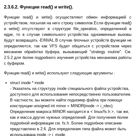
2.3.6.2. Функции read() и write().
Функции read() и write() осуществляют обмен информацией с
устройством, посылая на него строку символов.Если функции read()
и write() отсутствуют в структуре file_operatios, определенной в
ядре, то в случае символьного устройства одноименные вызовы
будут возвращать -EINVAL.В случае блочных устройств функции не
определяются, так как VFS будет общаться с устройством через
механизм обработки буфера, вызывающий "strategy routine". См.
2.5.2 для более подробного изучения устройства механизма работы
с буфером.
Функции read() и write() используют следующие аргументы :
struct inode * inode
- Указатель на структуру inode специального файла устройства,
доступного для использования непосредственно пользователем.
В частности, вы можете найти подномер файла при помощи
конструкции unsigned int minor = MINOR(inode -> i_rdev);
Определение макроса MINOR находится в < linux/fs.h >, так же,
как и масса других нужных определений. Для получения более
подробной информации см. fs.h. Более подробное описание
представлено в 2.6. Для определения типа файла может быть
использована inode -> i_mode.