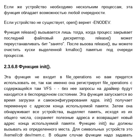
Если же устройство необходимо нескольким процессам, эта
функция обладает возможностью любой очередности.
Если устройство не существует, open() вернет -ENODEV.
Функция release() вызывается лишь тогда, когда процесс закрывает
последний файловый дескриптор. release() может
переустанавливать бит "занято". После вызова release(), вы можете
очистить куски выделенной kmalloc() памятью под очереди
процессов.
2.3.6.8 Функция init().
Эта функция не входит в file_operations но вам придется
использовать ее, так как именно она регистрирует file_operations с
содержащейся там VFS - - без нее запросы на драйвер будут
находится в беспорядочном состоянии. Эта функция запускается во
время загрузки и самоконфигурирования ядра. init() получает
переменную с адресом конца используемой памяти. Затем она
обнаруживает все устройства, выделяет память, исходя из их
общего числа, сохраняет полезные адреса и возвращает новый
адрес конца используемой памяти. Функцию init() вы должны
вызывать из определенного места. Для символьных устройств это
/kernel/cdr_dev/mem.c. В общем случае функции надо задавать