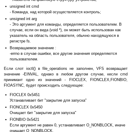
unsigned int cmd
- Команда, над которой осуществляется контроль;
unsigned int arg
- Это аргумент для команды, определяется пользователем. В
случае, если он вида (void *), он может быть использован как
указатель на область пользователя, обычно находящуюся в
регистре fs.
Возвращаемое значение :
-errno в случае ошибки, все другие значения определяются
пользователем.
Если слот ioctl() в file_operations не заполнен, VFS возвращает
значение -EINVAL, однако в любом другом случае, кесли cmd
принимант одно из значений - FIOCLEX, FIONCLEX,FIONBIO,
FIOASYNC, будет происходить следующее:
FIOCLEX 0x5451
Устанавливает бит "закрытие для запуска"
FIONCLEX 0x5450
Очищает бит "закрытие для запуска"
FIONBIO 0x5421
Если аргумент не равен 0, устанавливает O_NONBLOCK, иначе
очищает O_NONBLOCK.