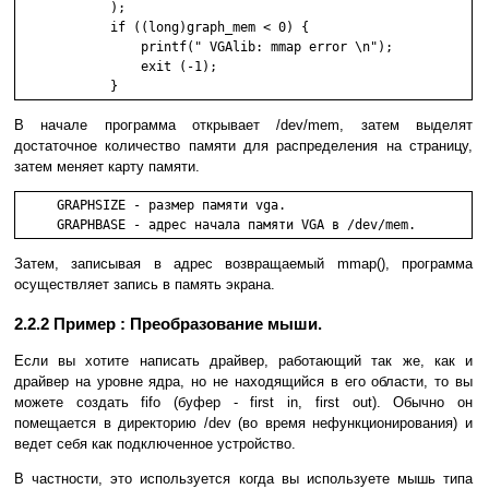
            );

            if ((long)graph_mem < 0) {

                printf(" VGAlib: mmap error \n");

                exit (-1);

            } 
В начале программа открывает /dev/mem, затем выделят
достаточное количество памяти для распределения на страницу,
затем меняет карту памяти.
     GRAPHSIZE - размер памяти vga.

     GRAPHBASE - адрес начала памяти VGA в /dev/mem.
Затем, записывая в адрес возвращаемый mmap(), программа
осуществляет запись в память экрана.
2.2.2 Пример : Преобразование мыши.
Если вы хотите написать драйвер, работающий так же, как и
драйвер на уровне ядра, но не находящийся в его области, то вы
можете создать fifo (буфер - first in, first out). Обычно он
помещается в директорию /dev (во время нефункционирования) и
ведет себя как подключенное устройство.
В частности, это используется когда вы используете мышь типа