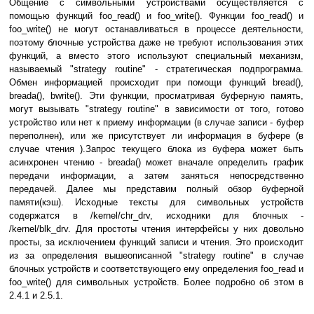
Общение с символьными устройствами осуществляется с
помощью функций foo_read() и foo_write(). Функции foo_read() и
foo_write() не могут останавливаться в процессе деятельности,
поэтому блочные устройства даже не требуют использования этих
функций, а вместо этого используют специальный механизм,
называемый "strategy routine" - стратегическая подпрограмма.
Обмен информацией происходит при помощи функций bread(),
breada(), bwrite(). Эти функции, просматривая буферную память,
могут вызывать "strategy routine" в зависимости от того, готово
устройство или нет к приему информации (в случае записи - буфер
переполнен), или же присутствует ли информация в буфере (в
случае чтения ).Запрос текущего блока из буфера может быть
асинхронен чтению - breada() может вначале определить график
передачи информации, а затем заняться непосредственно
передачей. Далее мы представим полный обзор буферной
памяти(кэш). Исходные тексты для символьных устройств
содержатся в /kernel/chr_drv, исходники для блочных -
/kernel/blk_drv. Для простоты чтения интерфейсы у них довольно
просты, за исключением функций записи и чтения. Это происходит
из за определения вышеописанной "strategy routine" в случае
блочных устройств и соответствующего ему определения foo_read и
foo_write() для символьных устройств. Более подробно об этом в
2.4.1 и 2.5.1.