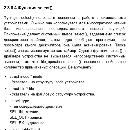
2.3.6.4 Функция select().
Функция select() полезна в основном в работе с символьными
устройствами. Обычно она используется для многократного чтения
без использования последовательного вызова функций.
Приложение делает системный вызов select(), задавая ему список
дескрипторов файлов, затем ядро сообщает программе, при
просмотре какого дескриптора она была активизирована. Также
select() иногда используется как таймер. Однако функция select() в
драйвере устройства не вызывается непосредственно системным
вызовом, так что file_operations select() выполняет небольшое
количество примитивных операций. Ее аргументы:
struct inode * inode
- Указатель на структуру inode устройства.
struct file * file
- Указатель на файловую структуру устройства.
int sel_type
- Тип совершаемого действия
SEL_IN - чтение
SEL_OUT - запись
SEL_EX - удаление
select_table * wait