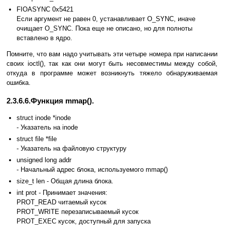
FIOASYNC 0x5421
Если аргумент не равен 0, устанавливает O_SYNC, иначе
очищает O_SYNC. Пока еще не описано, но для полноты
вставлено в ядро.
Помните, что вам надо учитывать эти четыре номера при написании
своих ioctl(), так как они могут быть несовместимы между собой,
откуда в программе может возникнуть тяжело обнаруживаемая
ошибка.
2.3.6.6.Функция mmap().
struct inode *inode
- Указатель на inode
struct file *file
- Указатель на файловую структуру
unsigned long addr
- Начальный адрес блока, используемого mmap()
size_t len - Общая длина блока.
int prot - Принимает значения:
PROT_READ читаемый кусок
PROT_WRITE перезаписываемый кусок
PROT_EXEC кусок, доступный для запуска