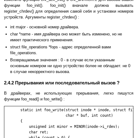
функции foo_init(). foo_init() вначале должна вызывать
register_chrdev() для определения самой себя и установки номеров
устройств. Аргументы register_chrdev() :
int major - основной номер драйвера.
char *name - имя драйвера оно может быть изменено, но не
имеет практического применения.
struct file_operations *fops - адрес определенной вами
file_operations.
Возвращаемые значения : 0 - в случае если указанным
основным номером ни одно устройство более не обладает. не 0
в случае некорректного вызова.
2.4.2 Прерывания или последовательный вызов ?
В драйверах, не использующих прерывания, легко пишутся
функции foo_read() и foo_write() :
       static int foo_write(struct inode * inode, struct file 
                            char * buf, int count)

       {

           unsigned int minor = MINOR(inode->i_rdev);

           char ret;

           while (count > 0) {
