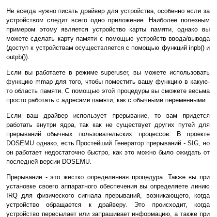
Не всегда нужно писать драйвер для устройства, особенно если за
устройством следит всего одно приложение. Наиболее полезным
примером этому является устройство карты памяти, однако вы
можете сделать карту памяти с помощью устройств ввода/вывода
(доступ к устройствам осуществляется с помощью функций inpb() и
outpb()).
Если вы работаете в режиме superuser, вы можете использовать
функцию mmap для того, чтобы поместить вашу функцию в какую-
то область памяти. С помощью этой процедуры вы сможете весьма
просто работать с адресами памяти, как с обычными переменными.
Если ваш драйвер использует прерывание, то вам придется
работать внутри ядра, так как не существует других путей для
прерываний обычных пользовательских процессов. В проекте
DOSEMU однако, есть Простейший Генератор прерываний - SIG, но
он работает недостаточно быстро, как это можно было ожидать от
последней версии DOSEMU.
Прерывание - это жестко определенная процедура. Также вы при
установке своего аппаратного обеспечения вы определяете линию
IRQ для физического сигнала прерываний, возникающего, когда
устройство обращается к драйверу. Это происходит, когда
устройство пересылает или запрашивает информацию, а также при