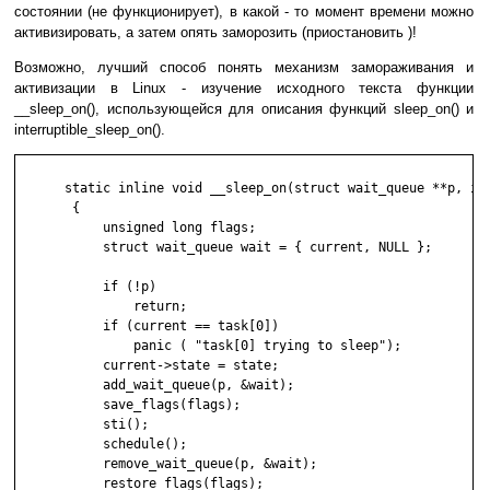
состоянии (не функционирует), в какой - то момент времени можно
активизировать, а затем опять заморозить (приостановить )!
Возможно, лучший способ понять механизм замораживания и
активизации в Linux - изучение исходного текста функции
__sleep_on(), использующейся для описания функций sleep_on() и
interruptible_sleep_on().
      static inline void __sleep_on(struct wait_queue **p, int
       {

           unsigned long flags;

           struct wait_queue wait = { current, NULL };

           if (!p)

               return;

           if (current == task[0])

               panic ( "task[0] trying to sleep");

           current->state = state;

           add_wait_queue(p, &wait);

           save_flags(flags);

           sti();

           schedule();

           remove_wait_queue(p, &wait);

           restore_flags(flags);
