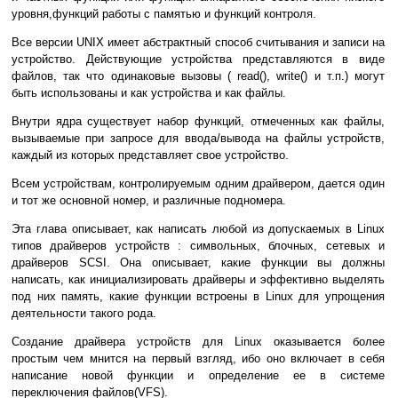
уровня,функций работы с памятью и функций контроля.
Все версии UNIX имеет абстрактный способ считывания и записи на
устройство. Действующие устройства представляются в виде
файлов, так что одинаковые вызовы ( read(), write() и т.п.) могут
быть использованы и как устройства и как файлы.
Внутри ядра существует набор функций, отмеченных как файлы,
вызываемые при запросе для ввода/вывода на файлы устройств,
каждый из которых представляет свое устройство.
Всем устройствам, контролируемым одним драйвером, дается один
и тот же основной номер, и различные подномера.
Эта глава описывает, как написать любой из допускаемых в Linux
типов драйверов устройств : символьных, блочных, сетевых и
драйверов SCSI. Она описывает, какие функции вы должны
написать, как инициализировать драйверы и эффективно выделять
под них память, какие функции встроены в Linux для упрощения
деятельности такого рода.
Создание драйвера устройств для Linux оказывается более
простым чем мнится на первый взгляд, ибо оно включает в себя
написание новой функции и определение ее в системе
переключения файлов(VFS).