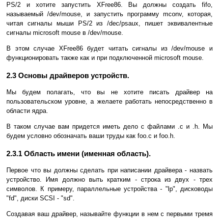
PS/2 и хотите запустить XFree86. Вы должны создать fifo,
называемый /dev/mouse, и запустить программу mconv, которая,
читая сигналы мыши PS/2 из /dec/psaux, пишет эквивалентные
сигналы microsoft mouse в /dev/mouse.
В этом случае XFree86 будет читать сигналы из /dev/mouse и
функционировать также как и при подключенной microsoft mouse.
2.3 Основы драйверов устройств.
Мы будем полагать, что вы не хотите писать драйвер на
пользовательском уровне, а желаете работать непосредственно в
области ядра.
В таком случае вам придется иметь дело с файлами .с и .h. Мы
будем условно обозначать ваши труды как foo.c и foo.h.
2.3.1 Область имени (именная область).
Первое что вы должны сделать при написании драйвера - назвать
устройство. Имя должно выть кратким - строка из двух - трех
символов. К примеру, параллельные устройства - "lp", дисководы
"fd", диски SCSI - "sd".
Создавая ваш драйвер, называйте функции в нем с первыми тремя