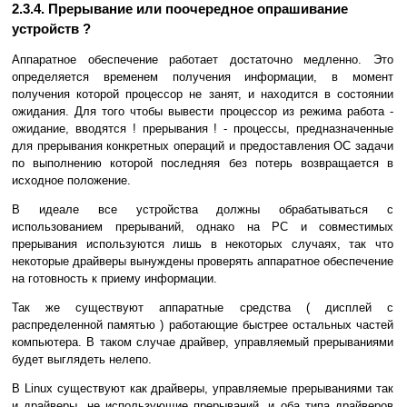
2.3.4. Прерывание или поочередное опрашивание
устройств ?
Аппаратное обеспечение работает достаточно медленно. Это
определяется временем получения информации, в момент
получения которой процессор не занят, и находится в состоянии
ожидания. Для того чтобы вывести процессор из режима работа -
ожидание, вводятся ! прерывания ! - процессы, предназначенные
для прерывания конкретных операций и предоставления ОС задачи
по выполнению которой последняя без потерь возвращается в
исходное положение.
В идеале все устройства должны обрабатываться с
использованием прерываний, однако на PC и совместимых
прерывания используются лишь в некоторых случаях, так что
некоторые драйверы вынуждены проверять аппаратное обеспечение
на готовность к приему информации.
Так же существуют аппаратные средства ( дисплей с
распределенной памятью ) работающие быстрее остальных частей
компьютера. В таком случае драйвер, управляемый прерываниями
будет выглядеть нелепо.
В Linux cуществуют как драйверы, управляемые прерываниями так
и драйверы, не использующие прерываний, и оба типа драйверов