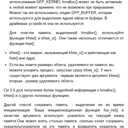
использовании GFP_KERNEL kmalloc() может не быть активным
в любой момент времени, что не возможно при прерывании.
Можно так же использовать опцию GFP_BUFFER, которая
используется для выделения ядром области буфера. В
драйверах устройств она не используется.
Для очистки памяти, выделенной kmalloc(), используйте
функции kfree() и kfree_s(). Они также несколько отличаются от
функции free() :
kfree() - это макрос, вызывающий kfree_s() и работающая как
free() вне ядра.
Если вы знаете размеры об'екта, удаляемого из памяти, вы
можете ускорить процесс, запуская сразу kfree_s(). У него
существуют два аргумента : первым является аргумент kfree(),
вторым - размер удаляемого об'екта.
См 2.6 для получения более подробной информации о kmalloc(),
kfree() и о других полезных функциях.
Другой способ сохранить память - выделение ее во время
инициализации. Ваша инициализационная функция foo_init() в
качестве аргумента использует указатель на текущий конец
памяти.Она может взять столько памяти, сколько хочет сохранить
указатель/указатели на эту память и возвратить указатель на