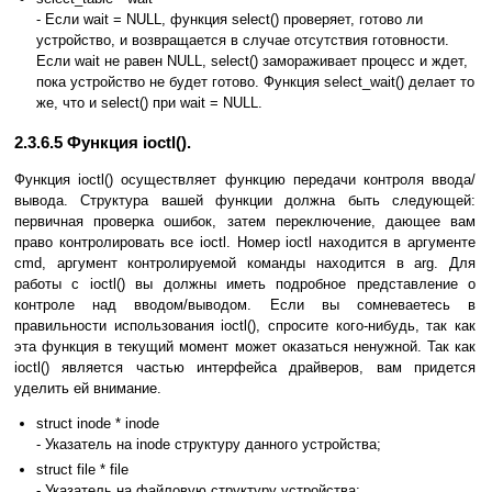
- Если wait = NULL, функция select() проверяет, готово ли
устройство, и возвращается в случае отсутствия готовности.
Если wait не равен NULL, select() замораживает процесс и ждет,
пока устройство не будет готово. Функция select_wait() делает то
же, что и select() при wait = NULL.
2.3.6.5 Функция ioctl().
Функция ioctl() осуществляет функцию передачи контроля ввода/
вывода. Структура вашей функции должна быть следующей:
первичная проверка ошибок, затем переключение, дающее вам
право контролировать все ioctl. Номер ioctl находится в аргументе
cmd, аргумент контролируемой команды находится в arg. Для
работы с ioctl() вы должны иметь подробное представление о
контроле над вводом/выводом. Если вы сомневаетесь в
правильности использования ioctl(), спросите кого-нибудь, так как
эта функция в текущий момент может оказаться ненужной. Так как
ioctl() является частью интерфейса драйверов, вам придется
уделить ей внимание.
struct inode * inode
- Указатель на inode структуру данного устройства;
struct file * file
- Указатель на файловую структуру устройства;