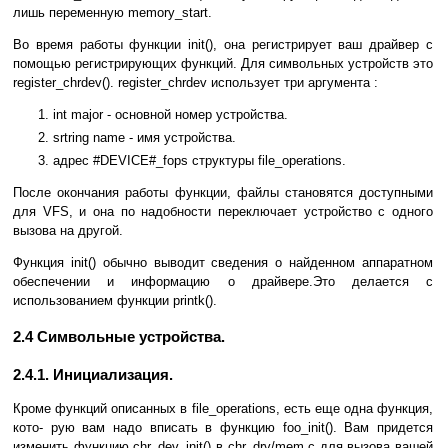
лишь переменную memory_start.
Во время работы функции init(), она регистрирует ваш драйвер с
помощью регистрирующих функций. Для символьных устройств это
register_chrdev(). register_chrdev использует три аргумента :
int major - основной номер устройства.
srtring name - имя устройства.
адрес #DEVICE#_fops структуры file_operations.
После окончания работы функции, файлы становятся доступными
для VFS, и она по надобности переключает устройство с одного
вызова на другой.
Функция init() обычно выводит сведения о найденном аппаратном
обеспечении и информацию о драйвере.Это делается с
использованием функции printk().
2.4 Cимвольные устройства.
2.4.1. Инициализация.
Кроме функций описанных в file_operations, есть еще одна функция,
кото- рую вам надо вписать в функцию foo_init(). Вам придется
изменить функцию chr_dev_init() в chr_drv/mem.c для вызова вашей