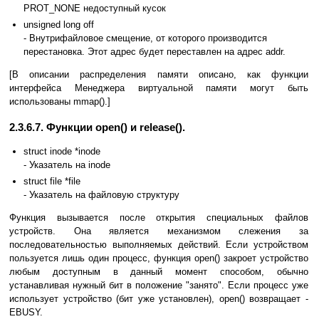
PROT_NONE недоступный кусок
unsigned long off
- Внутрифайловое смещение, от которого производится
перестановка. Этот адрес будет переставлен на адрес addr.
[В описании распределения памяти описано, как функции
интерфейса Менеджера виртуальной памяти могут быть
использованы mmap().]
2.3.6.7. Функции open() и release().
struct inode *inode
- Указатель на inode
struct file *file
- Указатель на файловую структуру
Функция вызывается после открытия специальных файлов
устройств. Она является механизмом слежения за
последовательностью выполняемых действий. Если устройством
пользуется лишь один процесс, функция open() закроет устройство
любым доступным в данный момент способом, обычно
устанавливая нужный бит в положение "занято". Если процесс уже
использует устройство (бит уже установлен), open() возвращает -
EBUSY.