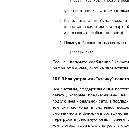
[root]# /usr/bin/vmware-smbpa
где <username> — это имя пользов
Выполнить то, что будет сказан
является вариантом стандартн
использовать любые ее опции).
Покинуть бюджет пользователя ro
[root]# exit
Если вы получите сообщение "Unknown v
Samba от VMware, либо не задействован
18.9.3 Как устранить "утечку" паке
Все системы, поддерживающие протоко
пакеты, которые предназначены не и
подключена к реальной сети, в последн
том случае, когда в системах, вход
умолчанию эта функция в большинстве с
перегружать реальную сеть. Причем 
компьютера, так и в ОС виртуальных к