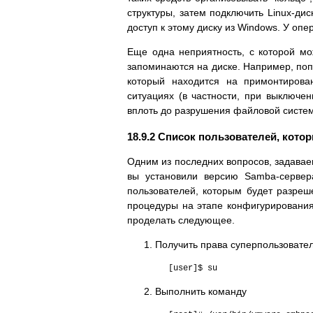
структуры, затем подключить Linux-дис
доступ к этому диску из Windows. У оп
Еще одна неприятность, с которой мож
запоминаются на диске. Например, попы
который находится на примонтирова
ситуациях (в частности, при выключе
вплоть до разрушения файловой систе
18.9.2 Список пользователей, кото
Одним из последних вопросов, задав
вы установили версию Samba-серве
пользователей, которым будет разреш
процедуры на этапе конфигурирования 
проделать следующее.
Получить права суперпользовате
[user]$ su
Выполнить команду