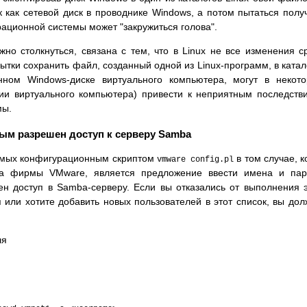
к как сетевой диск в проводнике Windows, а потом пытаться полу
ерационной системы может "закружиться голова".
но столкнуться, связана с тем, что в Linux не все изменения с
тки сохранить файл, созданный одной из Linux-программ, в катал
нном Windows-диске виртуального компьютера, могут в некот
нии виртуального компьютера) привести к неприятным последств
мы.
рым разрешен доступ к серверу Samba
аемых конфигурационным скриптом
в том случае, к
vmware config.pl
ра фирмы VMware, является предложение ввести имена и пар
ен доступ в Samba-серверу. Если вы отказались от выполнения 
или хотите добавить новых пользователей в этот список, вы до
ля