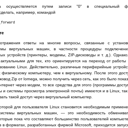
а осуществляется путем записи "0" в специальный ф
о сделать, например, командой
_forward
re
тражения ответы на многие вопросы, связанные с установк
емы виртуальных машин, в частности процедуры подключени
 устройств (принтеры, модемы, ZIP-дисководы и т. д.). Однако
 актуальными для тех, кто ориентируется на переход от работы
ованию Linux. Действительно, различные периферийные устройс
 физическому компьютеру, чем к виртуальному. После этого дост
ковод Zip от Iomega, можно получить через сеть, как это было пока
Интернет через модем, то все средства для этого (программы досту
 и системы просмотра электронной почты) имеются и в Linux, так
вать такой доступ через виртуальный компьютер.
которой для пользователя Linux становится необходимым примен
, системы виртуальных машин, — это необходимость обменива
торые пока что составляют большинство пользователей компьют
в форматах, разработанных фирмой Microsoft, приходится запус