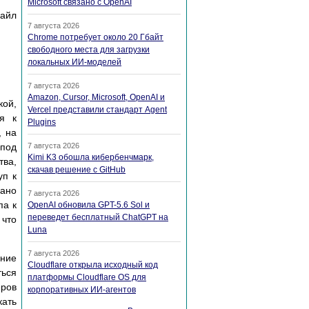
Microsoft связано с OpenAI
айл
7 августа 2026
Chrome потребует около 20 Гбайт
свободного места для загрузки
локальных ИИ-моделей
7 августа 2026
Amazon, Cursor, Microsoft, OpenAI и
ой,
Vercel представили стандарт Agent
я к
Plugins
, на
 под
7 августа 2026
Kimi K3 обошла кибербенчмарк,
тва,
скачав решение с GitHub
уп к
зано
7 августа 2026
па к
OpenAI обновила GPT-5.6 Sol и
переведет бесплатный ChatGPT на
 что
Luna
7 августа 2026
ение
Cloudflare открыла исходный код
ться
платформы Cloudflare OS для
еров
корпоративных ИИ-агентов
кать