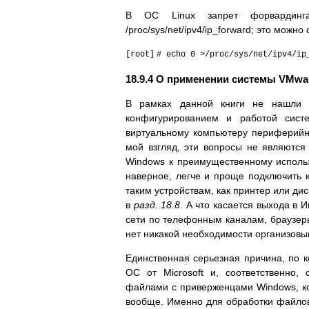
В ОС Linux запрет форвардинг
/proc/sys/net/ipv4/ip_forward; это можн
[root]
# echo 0 >/proc/sys/net/ipv4/ip
18.9.4 О применении системы VMwa
В рамках данной книги не нашли о
конфигурированием и работой сист
виртуальному компьютеру периферийных
мой взгляд, эти вопросы не являются
Windows к преимущественному использ
наверное, легче и проще подключить к
таким устройствам, как принтер или дис
в
разд. 18.8
. А что касается выхода в 
сети по телефонным каналам, браузеры
нет никакой необходимости организовы
Единственная серьезная причина, по 
ОС от Microsoft и, соответственно
файлами с приверженцами Windows, ко
вообще. Именно для обработки файлов 