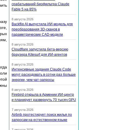
срабатываний биофильтра Claude
чить
Fable 5 на 85%
8 августа 2026
разу
Backflip AI выпустила ИИ-модель для
оге,
преобразования 3D-сканов в
орых
параметрические CAD-модели
иям,
8 августа 2026
Cloudflare запустила бета-версию
браузера Kitesurf для ИИ-агентов
8 августа 2026
огда
Интенсивные задания Claude Code
оли
могут расходовать в сотни раз больше
этой
энергии, чем чат-запросы
лжны
8 августа 2026
Firebird открыла в Армении ИИ-центр
и планирует развернуть 70 тысяч GPU
7 августа 2026
Airbnb протестирует поиск жилья по
запросам на естественном языке
7 августа 2026