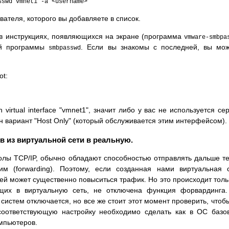
sswd vmnet1 -a <username>
ателя, которого вы добавляете в список.
о в инструкциях, появляющихся на экране (программа
vmware-smbpa
ой программы
. Если вы знакомы с последней, вы мо
smbpasswd
ot:
irtual interface "vmnet1", значит либо у вас не используется се
 вариант "Host Only" (который обслуживается этим интерфейсом).
тов из виртуальной сети в реальную.
лы TCP/IP, обычно обладают способностью отправлять дальше те
м (forwarding). Поэтому, если созданная нами виртуальная 
ей может существенно повыситься трафик. Но это происходит толь
ящих в виртуальную сеть, не отключена функция форвардинга
истем отключается, но все же стоит этот момент проверить, чтоб
соответствующую настройку необходимо сделать как в ОС базо
омпьютеров.