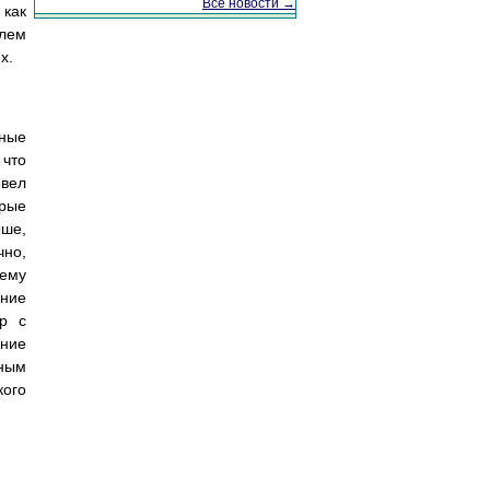
Все новости →
 как
елем
x.
дные
 что
овел
орые
ыше,
но,
тему
ение
р с
ение
ным
кого