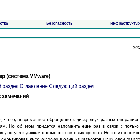
отка
Безопасность
Инфраструктур
200
ер (система VMware)
 раздел
Оглавление
Следующий раздел
х замечаний
о, что одновременное обращение к диску двух разных операцио
тям. Но об этом придется напомнить еще раз в связи с только
я доступа к дискам с помощью сетевых средств. Не стоит с пом
, смонтировав диск Windows в один из каталогов Linux овой файл