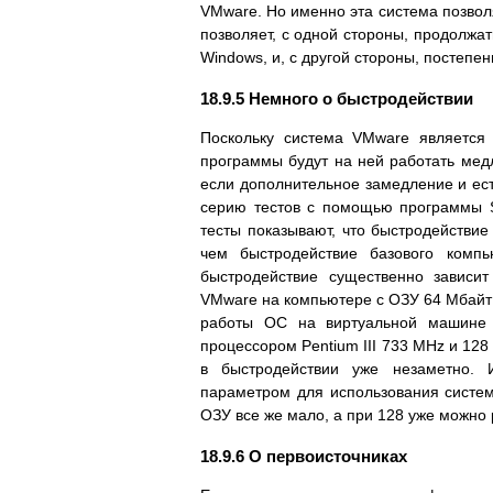
VMware. Но именно эта система позволя
позволяет, с одной стороны, продолжа
Windows, и, с другой стороны, постепе
18.9.5 Немного о быстродействии
Поскольку система VMware является 
программы будут на ней работать медл
если дополнительное замедление и есть
серию тестов с помощью программы Sa
тесты показывают, что быстродействи
чем быстродействие базового комп
быстродействие существенно зависит
VMware на компьютере с ОЗУ 64 Мбайт 
работы ОС на виртуальной машине 
процессором Pentium III 733 MHz и 12
в быстродействии уже незаметно.
параметром для использования систе
ОЗУ все же мало, а при 128 уже можно
18.9.6 О первоисточниках