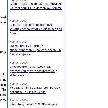
Google показала офлайн-переводчик
на Raspberry Pi 5 с локальной Gemma
4
sswd
7 августа 2026
жете
Anthropic создаёт собственную
команду разработчиков ИИ-чипов для
Claude
7 августа 2026
ИИ-модели Evo помогли
спроектировать 16 работоспособных
рвер
бактериофагов
7 августа 2026
В эксперименте пользователи
пропустили треть опасных команд
 IP-
ИИ-агента
сеть
7 августа 2026
ко в
Модель Kimi K3 с открытыми весами
. По
появилась в GitHub Copilot
ы не
вого
7 августа 2026
Bloomberg: около 70% ИИ-выручки