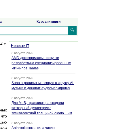
а
Курсы и книги
🔍
4 г.
Новости IT
8 августа 2026
AMD договорилась о покупке
разработчика специализированных
ИИ-чипов Taalas
8 августа 2026
Suno ограничит массовую выгрузку AI-
музыки и добавит аудиомаркировку
8 августа 2026
Для MoS₂-транзистора создали
затворный диэлектрик с
нных
эквивалентной толщиной около 1 нм
 что
ощью
8 августа 2026
овой
Anthropic сократила число