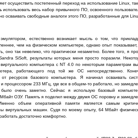
ет осуществить постепенный переход на использование Linux, так
ть использовать весь набор привычного ПО, освоенного пользоват
нно осваивать свободные аналоги этого ПО, разработанные для Linu
эмулятором, естественно возникает мысль о том, что прикла
еннее, чем на физическом компьютере, однако опыт показывает,
, оно так невелико, что практически незаметно. Более того, я пр
ndra SiSoft, результаты которых меня просто поразили. Некот
е виртуального компьютера с NT 4.0 по некоторым параметрам в
ьютера, работающего под той же ОС непосредственно. Конеч
 от ресурсов базового компьютера. Я начинал осваивать сис
и процессором 233 МГц, где все в общем-то работало, но замедл
было очень заметно. Сейчас я использую базовый компьюте
8 Мбайт ОЗУ. Память я поделил между двумя ОС поровну и замедл
 Именно объем оперативной памяти является самым критич
мы виртуальных машин. Судя по моему опыту, 64 Мбайт физичес
 работать достаточно комфортно.