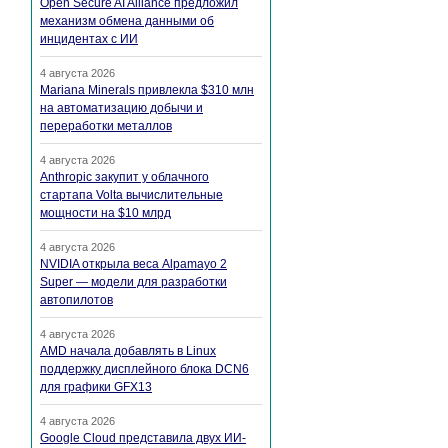
Open Secure AI Alliance предложил
механизм обмена данными об
инцидентах с ИИ
4 августа 2026
Mariana Minerals привлекла $310 млн
на автоматизацию добычи и
переработки металлов
4 августа 2026
Anthropic закупит у облачного
стартапа Volta вычислительные
мощности на $10 млрд
4 августа 2026
NVIDIA открыла веса Alpamayo 2
Super — модели для разработки
автопилотов
4 августа 2026
AMD начала добавлять в Linux
поддержку дисплейного блока DCN6
для графики GFX13
4 августа 2026
Google Cloud представила двух ИИ-