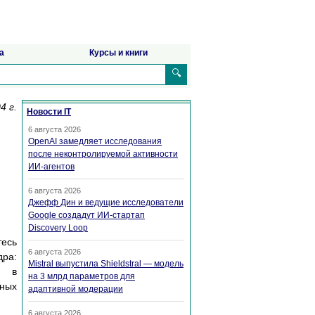
а
Курсы и книги
🔍
4 г.
Новости IT
6 августа 2026
OpenAI замедляет исследования
после неконтролируемой активности
ИИ-агентов
6 августа 2026
Джефф Дин и ведущие исследователи
Google создадут ИИ-стартап
Discovery Loop
тесь
6 августа 2026
дра:
Mistral выпустила Shieldstral — модель
я в
на 3 млрд параметров для
ных
адаптивной модерации
6 августа 2026