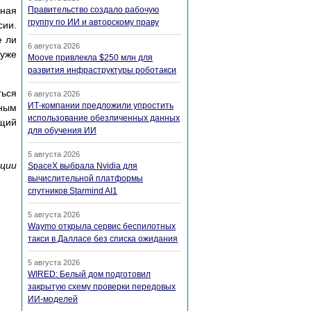
тная
Правительство создало рабочую
группу по ИИ и авторскому праву
сии.
е ли
6 августа 2026
 уже
Moove привлекла $250 млн для
развития инфраструктуры роботакси
ься
6 августа 2026
ИТ-компании предложили упростить
ным
использование обезличенных данных
ющий
для обучения ИИ
5 августа 2026
ции
SpaceX выбрала Nvidia для
вычислительной платформы
спутников Starmind AI1
5 августа 2026
Waymo открыла сервис беспилотных
такси в Далласе без списка ожидания
5 августа 2026
WIRED: Белый дом подготовил
закрытую схему проверки передовых
ИИ-моделей