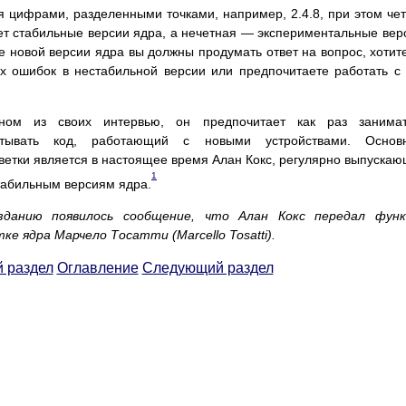
 цифрами, разделенными точками, например, 2.4.8, при этом че
т стабильные версии ядра, а нечетная — экспериментальные вер
е новой версии ядра вы должны продумать ответ на вопрос, хотит
х ошибок в нестабильной версии или предпочитаете работать с
ном из своих интервью, он предпочитает как раз занимат
батывать код, работающий с новыми устройствами. Основ
ветки является в настоящее время Алан Кокс, регулярно выпуска
1
стабильным версиям ядра.
данию появилось сообщение, что Алан Кокс передал функ
е ядра Марчело Тосатти (Marcello Tosatti).
 раздел
Оглавление
Следующий раздел