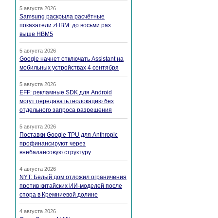
5 августа 2026
Samsung раскрыла расчётные
показатели zHBM: до восьми раз
выше HBM5
5 августа 2026
Google начнет отключать Assistant на
мобильных устройствах 4 сентября
5 августа 2026
EFF: рекламные SDK для Android
могут передавать геолокацию без
отдельного запроса разрешения
5 августа 2026
Поставки Google TPU для Anthropic
профинансируют через
внебалансовую структуру
4 августа 2026
NYT: Белый дом отложил ограничения
против китайских ИИ-моделей после
спора в Кремниевой долине
4 августа 2026