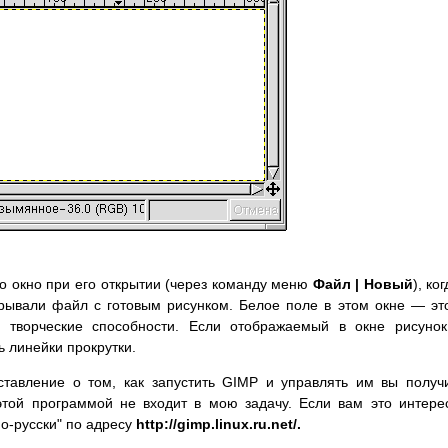
это окно при его открытии (через команду меню
Файл | Новый
), ко
рывали файл с готовым рисунком. Белое поле в этом окне — эт
и творческие способности. Если отображаемый в окне рисуно
 линейки прокрутки.
ставление о том, как запустить GIMP и управлять им вы получ
той программой не входит в мою задачу. Если вам это интере
по-русски" по адресу
http://gimp.linux.ru.net/.