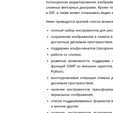
полноценное редактирование изображен
сложных векторных диаграмм. Кроме то
и GIF, а также может показывать видео
Ниже приводится краткий список возмо
полный набор инструментов для рисов
сохранение изображения в памяти в 
доступным дисковым пространством
поддержка альфа-каналов (прозрачн
работа со слоями;
развитые возможности поддержки 
функций GIMP из внешних скриптов, т
Python);
многоуровневые операции отмены де
дисковым пространством;
наличие инструментов трансформа
зеркальное отображение;
список поддерживаемых форматов вк
и многие другие;
наличие инструментов выделения 