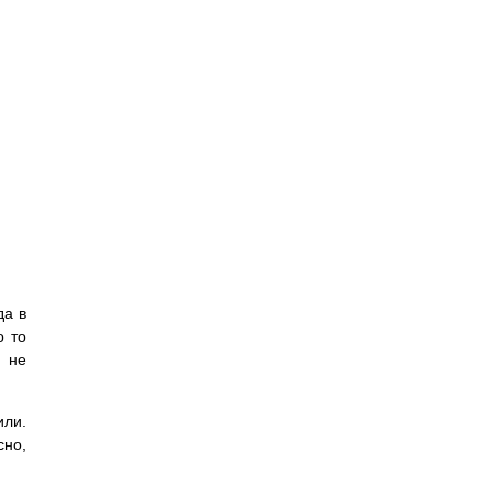
гда в
о то
к не
или.
сно,