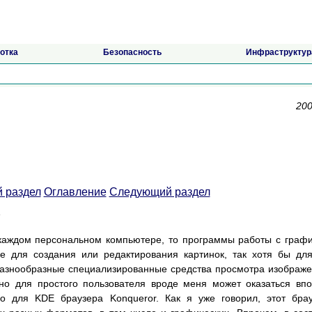
отка
Безопасность
Инфраструктур
200
 раздел
Оглавление
Следующий раздел
p
 каждом персональном компьютере, то программы работы с граф
е для создания или редактирования картинок, так хотя бы дл
 разнообразные специализированные средства просмотра изображ
 но для простого пользователя вроде меня может оказаться вп
о для KDE браузера Konqueror. Как я уже говорил, этот бра