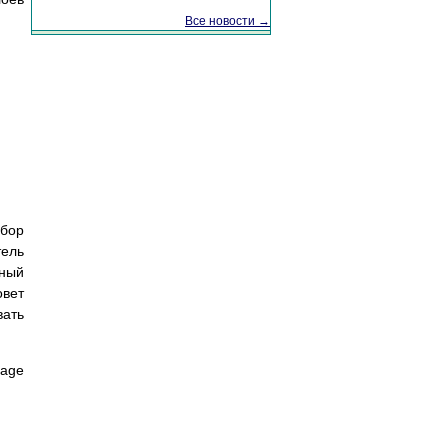
Все новости →
бор
тель
чный
овет
вать
mage