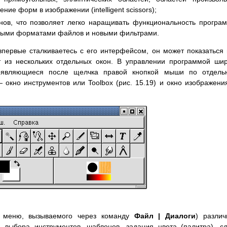
ие форм в изображении (intelligent scissors);
нов, что позволяет легко наращивать функциональность програ
овыми форматами файлов и новыми фильтрами.
впервые сталкиваетесь с его интерфейсом, он может показаться
т из нескольких отдельных окон. В управлении программой ши
оявляющиеся после щелчка правой кнопкой мыши по отдель
 окно инструментов или Toolbox (рис. 15.19) и окно изображен
з меню, вызываемого через команду
Файл | Диалоги
) разли
 выбора инструментов, шаблонов, задания цвета (палитра), с