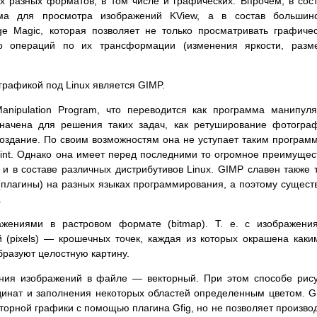
 разных форматов, в том числе и графических. Впрочем, в сос
а для просмотра изображений KView, а в состав большинс
ge Magic, которая позволяет не только просматривать графиче
о операций по их трансформации (изменения яркости, разме
графикой под Linux является GIMP.
ipulation Program, что переводится как программа манипул
начена для решения таких задач, как ретуширование фотогра
оздание. По своим возможностям она не уступает таким програм
aint. Однако она имеет перед последними то огромное преимущес
 и в составе различных дистрибутивов Linux. GIMP славен также 
 (плагины) на разных языках программирования, а поэтому сущест
.
жениями в растровом формате (bitmap). Т. е. с изображени
 (pixels) — крошечных точек, каждая из которых окрашена каки
бразуют целостную картину.
ния изображений в файле — векторный. При этом способе рис
рдинат и заполнения некоторых областей определенным цветом. 
торной графики с помощью плагина Gfig, но не позволяет произво