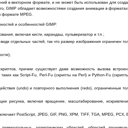
ий в векторном формате, и не может быть использован для созд
го, GIMP обладает возможностями создания анимации в форматах
 в формате MPEG.
жностей и особенностей GIMP:
ания, включая кисти, карандаш, пульверизатор и т.п.;
виде отдельных частей, так что размер изображения ограничен то
;
ости);
скриптов, причем существует даже возможность вызова встрое
аких как Script-Fu, Perl-Fu (скрипты на Perl) и Python-Fu (скрипт
йствия (undo) и повторного выполнения (redo), ограниченные то
ции рисунка, включая вращение, масштабирование, искривлен
лючает PostScript, JPEG, GIF, PNG, XPM, TIFF, TGA, MPEG, PCX,
прямоугольных, эллиптических областей, областей произвол