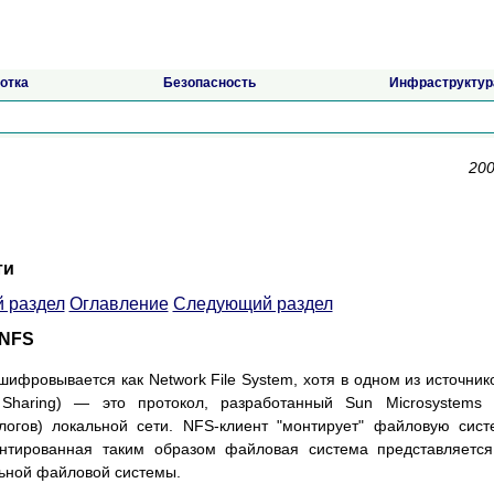
отка
Безопасность
Инфраструктур
200
ти
 раздел
Оглавление
Следующий раздел
 NFS
ифровывается как Network File System, хотя в одном из источник
 Sharing) — это протокол, разработанный Sun Microsystems
логов) локальной сети. NFS-клиент "монтирует" файловую сист
онтированная таким образом файловая система представляетс
льной файловой системы.