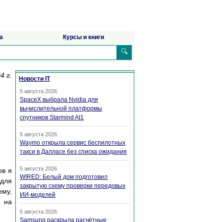
а
Курсы и книги
🔍
4 г.
Новости IT
5 августа 2026
SpaceX выбрала Nvidia для
вычислительной платформы
спутников Starmind AI1
5 августа 2026
Waymo открыла сервис беспилотных
такси в Далласе без списка ожидания
5 августа 2026
ов я
WIRED: Белый дом подготовил
 для
закрытую схему проверки передовых
ему,
ИИ-моделей
я на
5 августа 2026
Samsung раскрыла расчётные