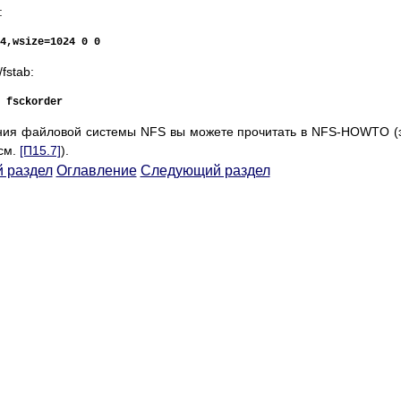
:
4,wsize=1024 0 0
fstab:
 fsckorder
ния файловой системы NFS вы можете прочитать в NFS-HOWTO (
 см.
[П15.7]
).
 раздел
Оглавление
Следующий раздел