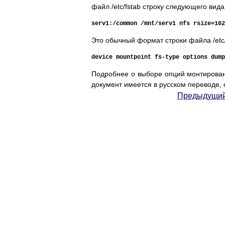
файл /etc/fstab строку следующего вида
serv1:/common /mnt/serv1 nfs rsize=102
Это обычный формат строки файла /etc/
device mountpoint fs-type options dump
Подробнее о выборе опций монтирова
документ имеется в русском переводе,
Предыдущий