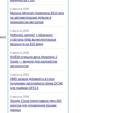
инцидентах с ИИ
4 августа 2026
Mariana Minerals привлекла $310 млн
на автоматизацию добычи и
переработки металлов
4 августа 2026
Anthropic закупит у облачного
этот
стартапа Volta вычислительные
мощности на $10 млрд
4 августа 2026
NVIDIA открыла веса Alpamayo 2
Super — модели для разработки
автопилотов
4 августа 2026
AMD начала добавлять в Linux
поддержку дисплейного блока DCN6
для графики GFX13
4 августа 2026
Google Cloud представила двух ИИ-
агентов для управления базами
данных