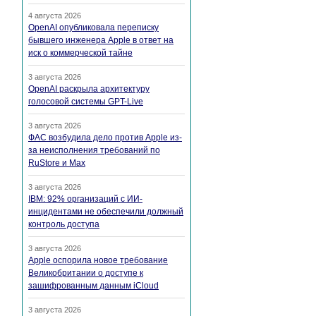
4 августа 2026
OpenAI опубликовала переписку
бывшего инженера Apple в ответ на
иск о коммерческой тайне
3 августа 2026
OpenAI раскрыла архитектуру
голосовой системы GPT-Live
3 августа 2026
ФАС возбудила дело против Apple из-
за неисполнения требований по
RuStore и Max
3 августа 2026
IBM: 92% организаций с ИИ-
инцидентами не обеспечили должный
контроль доступа
3 августа 2026
Apple оспорила новое требование
Великобритании о доступе к
зашифрованным данным iCloud
3 августа 2026