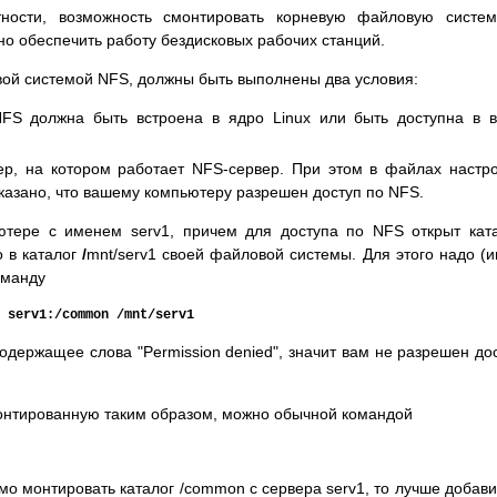
тности, возможность смонтировать корневую файловую систе
но обеспечить работу бездисковых рабочих станций.
вой системой NFS, должны быть выполнены два условия:
FS должна быть встроена в ядро Linux или быть доступна в 
ер, на котором работает NFS-сервер. При этом в файлах настр
казано, что вашему компьютеру разрешен доступ по NFS.
ютере с именем serv1, причем для доступа по NFS открыт кат
о в каталог
/
mnt/serv1 своей файловой системы. Для этого надо (
оманду
 serv1:/common /mnt/serv1
одержащее слова "Permission denied", значит вам не разрешен до
онтированную таким образом, можно обычной командой
о монтировать каталог /common с сервера serv1, то лучше добави