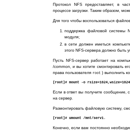
Протокол NFS предоставляет, в час
процессе загрузки. Таким образом, мож
Для того чтобы воспользоваться файло
поддержка файловой системы N
модуля;
в сети должен иметься компьют
этого NFS-сервера должно быть у
Пусть NFS-сервер работает на компь
/common, и вы хотите смонтировать ег
права пользователя
) выполнить к
root
[root]# mount -o rsize=1024,wsize=1024
Если в ответ вы получите сообщение, с
на сервер.
Размонтировать файловую систему, см
[root]# umount /mnt/serv1
.
Конечно, если вам постоянно необходим