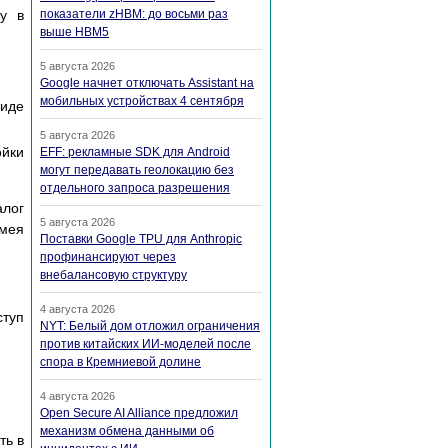
му в
показатели zHBM: до восьми раз
выше HBM5
5 августа 2026
Google начнет отключать Assistant на
мобильных устройствах 4 сентября
виде
5 августа 2026
ойки
EFF: рекламные SDK для Android
могут передавать геолокацию без
отдельного запроса разрешения
алог
5 августа 2026
имея
Поставки Google TPU для Anthropic
профинансируют через
внебалансовую структуру
4 августа 2026
ступ
NYT: Белый дом отложил ограничения
против китайских ИИ-моделей после
спора в Кремниевой долине
4 августа 2026
Open Secure AI Alliance предложил
механизм обмена данными об
ть в