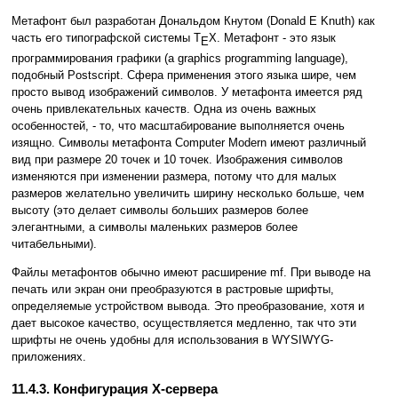
Метафонт был разработан Дональдом Кнутом (Donald E Knuth) как
часть его типографской системы T
X. Метафонт - это язык
E
программирования графики (a graphics programming language),
подобный Postscript. Сфера применения этого языка шире, чем
просто вывод изображений символов. У метафонта имеется ряд
очень привлекательных качеств. Одна из очень важных
особенностей, - то, что масштабирование выполняется очень
изящно. Символы метафонта Computer Modern имеют различный
вид при размере 20 точек и 10 точек. Изображения символов
изменяются при изменении размера, потому что для малых
размеров желательно увеличить ширину несколько больше, чем
высоту (это делает символы больших размеров более
элегантными, а символы маленьких размеров более
читабельными).
Файлы метафонтов обычно имеют расширение mf. При выводе на
печать или экран они преобразуются в растровые шрифты,
определяемые устройством вывода. Это преобразование, хотя и
дает высокое качество, осуществляется медленно, так что эти
шрифты не очень удобны для использования в WYSIWYG-
приложениях.
11.4.3. Конфигурация X-сервера