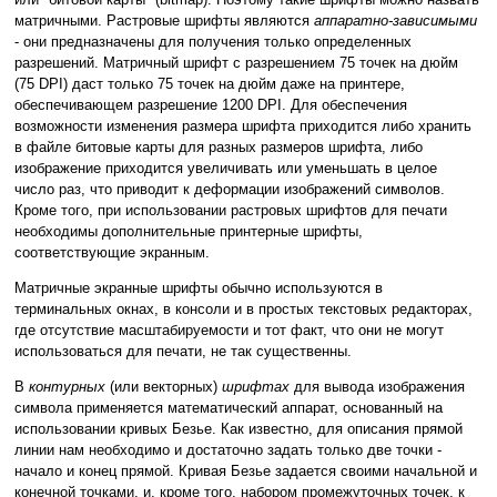
матричными. Растровые шрифты являются
аппаратно-зависимыми
- они предназначены для получения только определенных
разрешений. Матричный шрифт с разрешением 75 точек на дюйм
(75 DPI) даст только 75 точек на дюйм даже на принтере,
обеспечивающем разрешение 1200 DPI. Для обеспечения
возможности изменения размера шрифта приходится либо хранить
в файле битовые карты для разных размеров шрифта, либо
изображение приходится увеличивать или уменьшать в целое
число раз, что приводит к деформации изображений символов.
Кроме того, при использовании растровых шрифтов для печати
необходимы дополнительные принтерные шрифты,
соответствующие экранным.
Матричные экранные шрифты обычно используются в
терминальных окнах, в консоли и в простых текстовых редакторах,
где отсутствие масштабируемости и тот факт, что они не могут
использоваться для печати, не так существенны.
В
контурных
(или векторных)
шрифтах
для вывода изображения
символа применяется математический аппарат, основанный на
использовании кривых Безье. Как известно, для описания прямой
линии нам необходимо и достаточно задать только две точки -
начало и конец прямой. Кривая Безье задается своими начальной и
конечной точками, и, кроме того, набором промежуточных точек, к