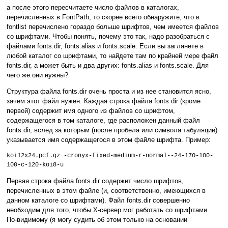
а после этого пересчитаете число файлов в каталогах,
перечисленных в FontPath, то скорее всего обнаружите, что в
fontlist перечислено гораздо больше шрифтов, чем имеется файлов
со шрифтами. Чтобы понять, почему это так, надо разобраться с
файлами fonts.dir, fonts.alias и fonts.scale. Если вы заглянете в
любой каталог со шрифтами, то найдете там по крайней мере файл
fonts.dir, а может быть и два других: fonts.alias и fonts.scale. Для
чего же они нужны?
Структура файла fonts.dir очень проста и из нее становится ясно,
зачем этот файл нужен. Каждая строка файла fonts.dir (кроме
первой) содержит имя одного из файлов со шрифтом,
содержащегося в том каталоге, где расположен данный файл
fonts.dir, вслед за которым (после пробела или символа табуляции)
указывается имя содержащегося в этом файле шрифта. Пример:
koi12x24.pcf.gz -cronyx-fixed-medium-r-normal--24-170-100-
100-c-120-koi8-u
Первая строка файла fonts.dir содержит число шрифтов,
перечисленных в этом файле (и, соответственно, имеющихся в
данном каталоге со шрифтами). Файл fonts.dir совершенно
необходим для того, чтобы X-сервер мог работать со шрифтами.
По-видимому (я могу судить об этом только на основании