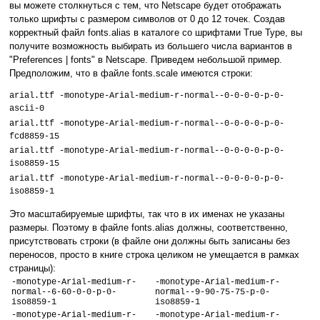
вы можете столкнуться с тем, что Netscape будет отображать
только шрифты с размером символов от 0 до 12 точек. Создав
корректный файл fonts.alias в каталоге со шрифтами True Type, вы
получите возможность выбирать из большего числа вариантов в
"Preferences | fonts" в Netscape. Приведем небольшой пример.
Предположим, что в файле fonts.scale имеются строки:
arial.ttf -monotype-Arial-medium-r-normal--0-0-0-0-p-0-
ascii-0
arial.ttf -monotype-Arial-medium-r-normal--0-0-0-0-p-0-
fcd8859-15
arial.ttf -monotype-Arial-medium-r-normal--0-0-0-0-p-0-
iso8859-15
arial.ttf -monotype-Arial-medium-r-normal--0-0-0-0-p-0-
iso8859-1
Это масштабируемые шрифты, так что в их именах не указаны
размеры. Поэтому в файле fonts.alias должны, соответственно,
присутствовать строки (в файле они должны быть записаны без
переносов, просто в книге строка целиком не умещается в рамках
страницы):
-monotype-Arial-medium-r-
-monotype-Arial-medium-r-
normal--6-60-0-0-p-0-
normal--9-90-75-75-p-0-
iso8859-1
iso8859-1
-monotype-Arial-medium-r-
-monotype-Arial-medium-r-