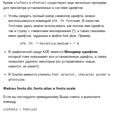
Кроме
и
cуществуют еще несколько программ
xlsfonts
xfontsel
для просмотра установленных в системе шрифтов.
Чтобы увидеть полный набор символов шрифта, можно
воспользоваться командой
. В качестве
xfd -fn fontname
здесь можно использовать как полное имя шрифта,
fontname
так и строку с символами маскирования (*), а также синонимы
имен шрифтов, заданные в файле font.alias. Пример:
xfd -fn -*-helvetica-medium-r-* &
В графической среде KDE имеется
Менеджер шрифтов
,
который тоже показывает все установленные шрифты, а также
позволяет удалить некоторые (но устанавливать новые,
кажется, не умеет!).
В Gnome имеются утилиты
и
font selector, character picker
.
gfontview
Файлы fonts.dir, fonts.alias и fonts.scale
Если вы последуете приведенному Выше совету и выполните
команду
xlsfonts > fontlist