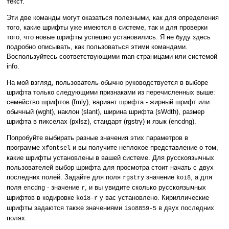
текст.
Эти две команды могут оказаться полезными, как для определения
того, какие шрифты уже имеются в системе, так и для проверки
того, что новые шрифты успешно установились. Я не буду здесь
подробно описывать, как пользоваться этими командами.
Воспользуйтесь соответствующими man-страницами или системой
info.
На мой взгляд, пользователь обычно руководствуется в выборе
шрифта только следующими признаками из перечисленных выше:
семейство шрифтов (fmly), вариант шрифта - жирный шрифт или
обычный (wght), наклон (slant), ширина шрифта (sWdth), размер
шрифта в пикселах (pxlsz), стандарт (rgstry) и язык (encdng).
Попробуйте выбирать разные значения этих параметров в
программе
и вы получите неплохое представление о том,
xfontsel
какие шрифты установлены в вашей системе. Для русскоязычных
пользователей выбор шрифта для просмотра стоит начать с двух
последних полей. Задайте для поля
значение
, а для
rgstry
koi8
поля
- значение
, и вы увидите сколько русскоязычных
encdng
r
шрифтов в кодировке
у вас установлено. Кириллические
koi8-r
шрифты задаются также значениями
в двух последних
iso8859-5
полях.