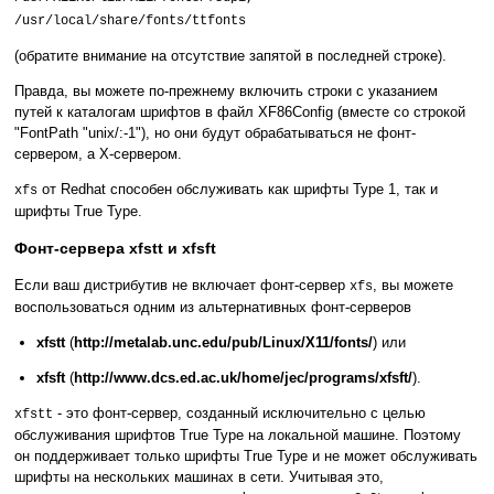
/usr/local/share/fonts/ttfonts
(обратите внимание на отсутствие запятой в последней строке).
Правда, вы можете по-прежнему включить строки с указанием
путей к каталогам шрифтов в файл XF86Config (вместе со строкой
"FontPath "unix/:-1"), но они будут обрабатываться не фонт-
сервером, а X-сервером.
от Redhat способен обслуживать как шрифты Type 1, так и
xfs
шрифты True Type.
Фонт-сервера xfstt и xfsft
Если ваш дистрибутив не включает фонт-сервер
, вы можете
xfs
воспользоваться одним из альтернативных фонт-серверов
xfstt
(
http://metalab.unc.edu/pub/Linux/X11/fonts/
) или
xfsft
(
http://www.dcs.ed.ac.uk/home/jec/programs/xfsft/
).
- это фонт-сервер, созданный исключительно с целью
xfstt
обслуживания шрифтов True Type на локальной машине. Поэтому
он поддерживает только шрифты True Type и не может обслуживать
шрифты на нескольких машинах в сети. Учитывая это,