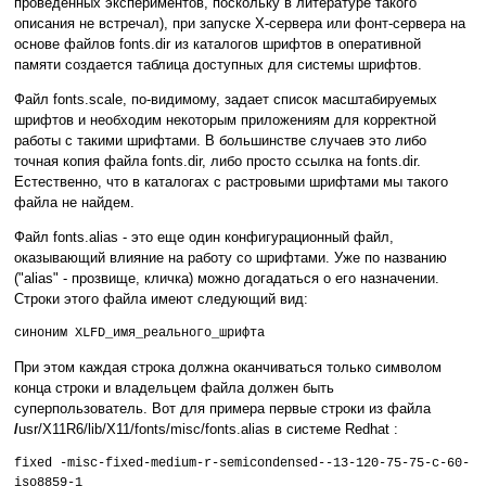
проведенных экспериментов, поскольку в литературе такого
описания не встречал), при запуске X-сервера или фонт-сервера на
основе файлов fonts.dir из каталогов шрифтов в оперативной
памяти создается таблица доступных для системы шрифтов.
Файл fonts.scale, по-видимому, задает список масштабируемых
шрифтов и необходим некоторым приложениям для корректной
работы с такими шрифтами. В большинстве случаев это либо
точная копия файла fonts.dir, либо просто ссылка на fonts.dir.
Естественно, что в каталогах с растровыми шрифтами мы такого
файла не найдем.
Файл fonts.alias - это еще один конфигурационный файл,
оказывающий влияние на работу со шрифтами. Уже по названию
("alias" - прозвище, кличка) можно догадаться о его назначении.
Строки этого файла имеют следующий вид:
синоним XLFD_имя_реального_шрифта
При этом каждая строка должна оканчиваться только символом
конца строки и владельцем файла должен быть
суперпользователь. Вот для примера первые строки из файла
/
usr/X11R6/lib/X11/fonts/misc/fonts.alias
в системе Redhat :
fixed -misc-fixed-medium-r-semicondensed--13-120-75-75-c-60-
iso8859-1