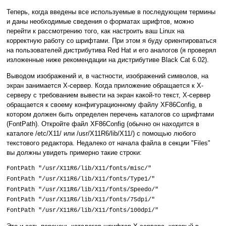
Теперь, когда введены все используемые в последующем термины
и даны необходимые сведения о форматах шрифтов, можно
перейти к рассмотрению того, как настроить ваш Linux на
корректную работу со шрифтами. При этом я буду ориентироваться
на пользователей дистрибутива Red Hat и его аналогов (я проверял
изложенные ниже рекомендации на дистрибутиве Black Cat 6.02).
Выводом изображений и, в частности, изображений символов, на
экран занимается X-сервер. Когда приложение обращается к X-
серверу с требованием вывести на экран какой-то текст, X-сервер
обращается к своему конфигурационному файлу XF86Config, в
котором должен быть определен перечень каталогов со шрифтами
(FontPath). Откройте файл XF86Config (обычно он находится в
каталоге /etc/X11/ или /usr/X11R6/lib/X11/) с помощью любого
текстового редактора. Недалеко от начала файла в секции "Files"
вы должны увидеть примерно такие строки:
FontPath "/usr/X11R6/lib/X11/fonts/misc/"
FontPath "/usr/X11R6/lib/X11/fonts/Type1/"
FontPath "/usr/X11R6/lib/X11/fonts/Speedo/"
FontPath "/usr/X11R6/lib/X11/fonts/75dpi/"
FontPath "/usr/X11R6/lib/X11/fonts/100dpi/"