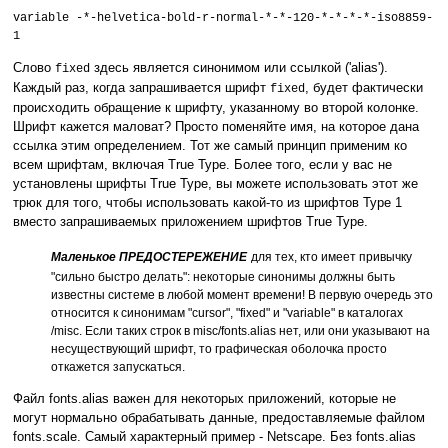
variable -*-helvetica-bold-r-normal-*-*-120-*-*-*-*-iso8859-
1
Слово
здесь является синонимом или ссылкой ('alias').
fixed
Каждый раз, когда запрашивается шрифт
, будет фактически
fixed
происходить обращение к шрифту, указанному во второй колонке.
Шрифт кажется маловат? Просто поменяйте имя, на которое дана
ссылка этим определением. Тот же самый принцип применим ко
всем шрифтам, включая True Type. Более того, если у вас не
установлены шрифты True Type, вы можете использовать этот же
трюк для того, чтобы использовать какой-то из шрифтов Type 1
вместо запрашиваемых приложением шрифтов True Type.
Маленькое ПРЕДОСТЕРЕЖЕНИЕ
для тех, кто имеет привычку
"сильно быстро делать": некоторые синонимы должны быть
известны системе в любой момент времени! В первую очередь это
относится к синонимам "cursor", "fixed" и "variable" в каталогах
/misc. Если таких строк в misc/fonts.alias нет, или они указывают на
несуществующий шрифт, то графическая оболочка просто
откажется запускаться.
Файл fonts.alias важен для некоторых приложений, которые не
могут нормально обрабатывать данные, предоставляемые файлом
fonts.scale. Самый характерный пример - Netscape. Без fonts.alias