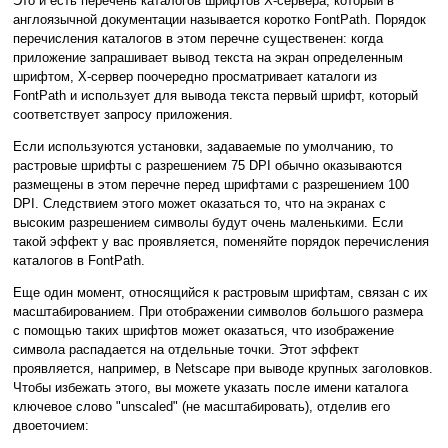
Это и есть перечень каталогов шрифтов X-сервера, который в
англоязычной документации называется коротко FontPath. Порядок
перечисления каталогов в этом перечне существенен: когда
приложение запрашивает вывод текста на экран определенным
шрифтом, X-сервер поочередно просматривает каталоги из
FontPath и использует для вывода текста первый шрифт, который
соответствует запросу приложения.
Если используются установки, задаваемые по умолчанию, то
растровые шрифты с разрешением 75 DPI обычно оказываются
размещены в этом перечне перед шрифтами с разрешением 100
DPI. Следствием этого может оказаться то, что на экранах с
высоким разрешением символы будут очень маленькими. Если
такой эффект у вас проявляется, поменяйте порядок перечисления
каталогов в FontPath.
Еще один момент, относящийся к растровым шрифтам, связан с их
масштабированием. При отображении символов большого размера
с помощью таких шрифтов может оказаться, что изображение
символа распадается на отдельные точки. Этот эффект
проявляется, например, в Netscape при выводе крупных заголовков.
Чтобы избежать этого, вы можете указать после имени каталога
ключевое слово "unscaled" (не масштабировать), отделив его
двоеточием: