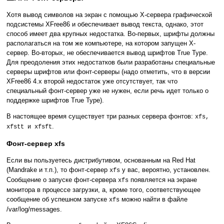
Хотя вывод символов на экран с помощью X-сервера графической
подсистемы XFree86 и обеспечивает вывод текста, однако, этот
способ имеет два крупных недостатка. Во-первых, шрифты должны
располагаться на том же компьютере, на котором запущен X-
сервер. Во-вторых, не обеспечивается вывод шрифтов True Type.
Для преодоления этих недостатков были разработаны специальные
серверы шрифтов или фонт-серверы (надо отметить, что в версии
XFree86 4.x второй недостаток уже отсутствует, так что
специальный фонт-сервер уже не нужен, если речь идет только о
поддержке шрифтов True Type).
В настоящее время существует три разных сервера фонтов:
xfs,
.
xfstt и xfsft
Фонт-сервер xfs
Если вы пользуетесь дистрибутивом, основанным на Red Hat
(Mandrake и т.п.), то фонт-сервер
у вас, вероятно, установлен.
xfs
Сообщение о запуске фонт-сервера
появляется на экране
xfs
монитора в процессе загрузки, а, кроме того, соответствующее
сообщение об успешном запуске
можно найти в файле
xfs
/var/log/messages.