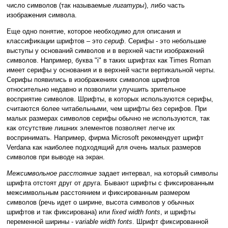
число символов (так называемые
лигатуры
), либо часть
изображения символа.
Еще одно понятие, которое необходимо для описания и
классификации шрифтов – это
сериф
. Серифы - это небольшие
выступы у оснований символов и в верхней части изображений
символов. Например, буква "i" в таких шрифтах как Times Roman
имеет серифы у основания и в верхней части вертикальной черты.
Серифы появились в изображениях символов шрифтов
относительно недавно и позволили улучшить зрительное
восприятие символов. Шрифты, в которых используются серифы,
считаются более читабельными, чем шрифты без серифов. При
малых размерах символов серифы обычно не используются, так
как отсутствие лишних элементов позволяет легче их
воспринимать. Например, фирма Microsoft рекомендует шрифт
Verdana как наиболее подходящий для очень малых размеров
символов при выводе на экран.
Межсимвольное расстояние
задает интервал, на который символы
шрифта отстоят друг от друга. Бывают шрифты с фиксированным
межсимвольным расстоянием и фиксированным размером
символов (речь идет о ширине, высота символов у обычных
шрифтов и так фиксирована) или
fixed width fonts
, и шрифты
переменной ширины -
variable width fonts
. Шрифт фиксированной