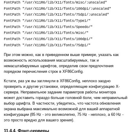
FontPath "/usr/X11R6/lib/X11/fonts/misc/:unscaled"
FontPath "/usr/X11R6/lib/X11/fonts/100dpi/:unscaled"
FontPath "/usr/X11R6/lib/X11/fonts/75dpi/:unscaled"
FontPath "/usr/X11R6/lib/X11/fonts/Type1/"
FontPath "/usr/X11R6/lib/X11/fonts/Speedo/"
FontPath "/usr/X11R6/lib/X11/fonts/misc/"
FontPath "/usr/X11R6/lib/X11/fonts/100dpi/"
FontPath "/usr/X11R6/lib/X11/fonts/75dpi/"
При этом можно, как в приведенном выше примере, указать как
возможность использования масштабируемых, так и
немасштабируемых шрифтов, определив свои предпочтения
порядком перечисления строк в XF86Config.
Кстати, раз уж вы заглянули в XF86Config, неплохо заодно
проверить и другие установки, определяющие конфигурацию X-
сервера. Неправильное задание параметров работы монитора
может доставить гораздо больше головной боли, чем неправильный
выбор шрифта. В частности, убедитесь, что частота обновления
экрана выбрана максимально возможной для вашей аппаратной
конфигурации (85 Hz - это великолепно, 75 Hz - неплохо, а 60 Hz -
это просто вредно для вашего зрения).
11.4.4. Фонт-серверы