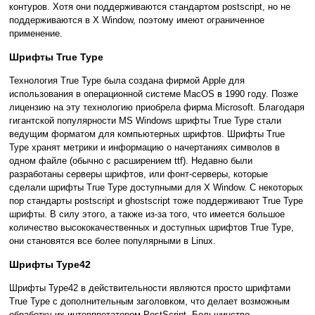
контуров. Хотя они поддерживаются стандартом postscript, но не
поддерживаются в X Window, поэтому имеют ограниченное
применение.
Шрифты True Type
Технология True Type была создана фирмой Apple для
использования в операционной системе MacOS в 1990 году. Позже
лицензию на эту технологию приобрела фирма Microsoft. Благодаря
гигантской популярности MS Windows шрифты True Type стали
ведущим форматом для компьютерных шрифтов. Шрифты True
Type хранят метрики и информацию о начертаниях символов в
одном файле (обычно с расширением ttf). Недавно были
разработаны серверы шрифтов, или фонт-серверы, которые
сделали шрифты True Type доступными для X Window. С некоторых
пор стандарты postscript и ghostscript тоже поддерживают True Type
шрифты. В силу этого, а также из-за того, что имеется большое
количество высококачественных и доступных шрифтов True Type,
они становятся все более популярными в Linux.
Шрифты Type42
Шрифты Type42 в действительности являются просто шрифтами
True Type с дополнительным заголовком, что делает возможным
обработку их интерпретатором PostScript. Большинство