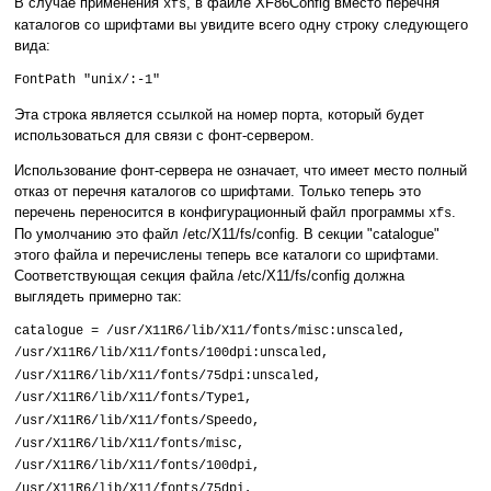
В случае применения
, в файле XF86Config вместо перечня
xfs
каталогов со шрифтами вы увидите всего одну строку следующего
вида:
FontPath "unix/:-1"
Эта строка является ссылкой на номер порта, который будет
использоваться для связи с фонт-сервером.
Использование фонт-сервера не означает, что имеет место полный
отказ от перечня каталогов со шрифтами. Только теперь это
перечень переносится в конфигурационный файл программы
.
xfs
По умолчанию это файл /etc/X11/fs/config. В секции "catalogue"
этого файла и перечислены теперь все каталоги со шрифтами.
Соответствующая секция файла /etc/X11/fs/config должна
выглядеть примерно так:
catalogue = /usr/X11R6/lib/X11/fonts/misc:unscaled,
/usr/X11R6/lib/X11/fonts/100dpi:unscaled,
/usr/X11R6/lib/X11/fonts/75dpi:unscaled,
/usr/X11R6/lib/X11/fonts/Type1,
/usr/X11R6/lib/X11/fonts/Speedo,
/usr/X11R6/lib/X11/fonts/misc,
/usr/X11R6/lib/X11/fonts/100dpi,
/usr/X11R6/lib/X11/fonts/75dpi,