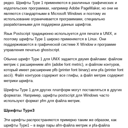
редко. Шрифты Type 1 применяются в различных графических и
издательских программах, например Adobe PageMaker, но они не
являются стандартными в Microsoft Windows и поэтому их
использование ограничивается программами, специально
разработанными для поддержки данных шрифтов.
Язык Postscript традиционно используется для печати в UNIX, и
поэтому шрифты Type 1 широко применяются в Linux. Они
поддерживаются в графической системе X Window и программе
управления печатью ghostscript.
Обычно шрифт Type 1 для UNIX задается двумя файлами: файлом
метрик с расширением afm (adobe font metric), и файлом контуров,
который имеет расширение pfb (printer font binary) или pfa (printer font
ascii). Файл контуров содержит все глифы, а файл метрик содержит
метрики шрифта.
Шрифты Type 1 для других платформ могут поставляться в других
форматах. Например, шрифты postscript для Windows часто
используют формат pfm для файла метрик.
Шрифты Type3
Эти шрифты распространяются примерно таким же образом, как
шрифты Type1 – в виде пары afm-файла метрик и pfa-файла