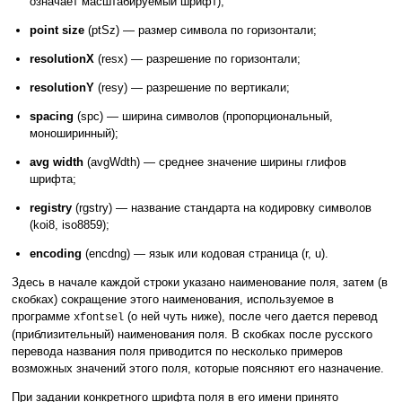
означает масштабируемый шрифт);
point size
(ptSz) — размер символа по горизонтали;
resolutionX
(resx) — разрешение по горизонтали;
resolutionY
(resy) — разрешение по вертикали;
spacing
(spc) — ширина символов (пропорциональный,
моноширинный);
avg width
(avgWdth) — среднее значение ширины глифов
шрифта;
registry
(rgstry) — название стандарта на кодировку символов
(koi8, iso8859);
encoding
(encdng) — язык или кодовая страница (r, u).
Здесь в начале каждой строки указано наименование поля, затем (в
скобках) сокращение этого наименования, используемое в
программе
(о ней чуть ниже), после чего дается перевод
xfontsel
(приблизительный) наименования поля. В скобках после русского
перевода названия поля приводится по несколько примеров
возможных значений этого поля, которые поясняют его назначение.
При задании конкретного шрифта поля в его имени принято