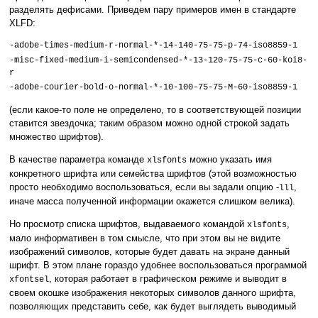
разделять дефисами. Приведем пару примеров имен в стандарте
XLFD:
-adobe-times-medium-r-normal-*-14-140-75-75-p-74-iso8859-1
-misc-fixed-medium-i-semicondensed-*-13-120-75-75-c-60-koi8-
r
-adobe-courier-bold-o-normal-*-10-100-75-75-M-60-iso8859-1
(если какое-то поле не определено, то в соответствующей позиции
ставится звездочка; таким образом можно одной строкой задать
множество шрифтов).
В качестве параметра команде
можно указать имя
xlsfonts
конкретного шрифта или семейства шрифтов (этой возможностью
просто необходимо воспользоваться, если вы задали опцию -
,
lll
иначе масса полученной информации окажется слишком велика).
Но просмотр списка шрифтов, выдаваемого командой
,
xlsfonts
мало информативен в том смысле, что при этом вы не видите
изображений символов, которые будет давать на экране данный
шрифт. В этом плане гораздо удобнее воспользоваться программой
, которая работает в графическом режиме и выводит в
xfontsel
своем окошке изображения некоторых символов данного шрифта,
позволяющих представить себе, как будет выглядеть выводимый