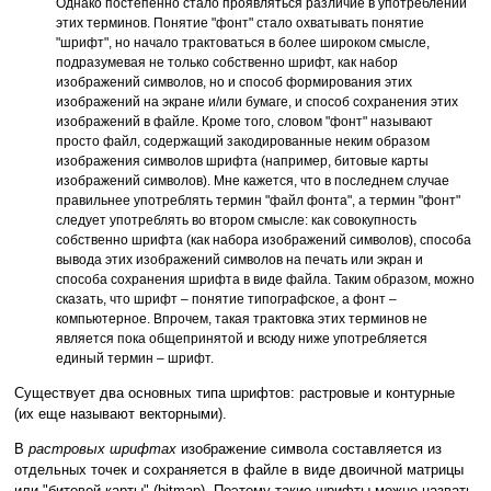
Однако постепенно стало проявляться различие в употреблении
этих терминов. Понятие "фонт" стало охватывать понятие
"шрифт", но начало трактоваться в более широком смысле,
подразумевая не только собственно шрифт, как набор
изображений символов, но и способ формирования этих
изображений на экране и/или бумаге, и способ сохранения этих
изображений в файле. Кроме того, словом "фонт" называют
просто файл, содержащий закодированные неким образом
изображения символов шрифта (например, битовые карты
изображений символов). Мне кажется, что в последнем случае
правильнее употреблять термин "файл фонта", а термин "фонт"
следует употреблять во втором смысле: как совокупность
собственно шрифта (как набора изображений символов), способа
вывода этих изображений символов на печать или экран и
способа сохранения шрифта в виде файла. Таким образом, можно
сказать, что шрифт – понятие типографское, а фонт –
компьютерное. Впрочем, такая трактовка этих терминов не
является пока общепринятой и всюду ниже употребляется
единый термин – шрифт.
Существует два основных типа шрифтов: растровые и контурные
(их еще называют векторными).
В
растровых шрифтах
изображение символа составляется из
отдельных точек и сохраняется в файле в виде двоичной матрицы
или "битовой карты" (bitmap). Поэтому такие шрифты можно назвать