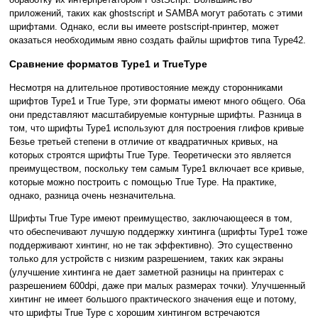
приложений, таких как ghostscript и SAMBA могут работать с этими
шрифтами. Однако, если вы имеете postscript-принтер, может
оказаться необходимым явно создать файлы шрифтов типа Type42.
Сравнение форматов Type1 и TrueType
Несмотря на длительное противостояние между сторонниками
шрифтов Type1 и True Type, эти форматы имеют много общего. Оба
они представляют масштабируемые контурные шрифты. Разница в
том, что шрифты Type1 используют для построения глифов кривые
Безье третьей степени в отличие от квадратичных кривых, на
которых строятся шрифты True Type. Теоретически это является
преимуществом, поскольку тем самым Type1 включает все кривые,
которые можно построить с помощью True Type. На практике,
однако, разница очень незначительна.
Шрифты True Type имеют преимущество, заключающееся в том,
что обеспечивают лучшую поддержку хинтинга (шрифты Type1 тоже
поддерживают хинтинг, но не так эффективно). Это существенно
только для устройств с низким разрешением, таких как экраны
(улучшение хинтинга не дает заметной разницы на принтерах с
разрешением 600dpi, даже при малых размерах точки). Улучшенный
хинтинг не имеет большого практического значения еще и потому,
что шрифты True Type с хорошим хинтингом встречаются