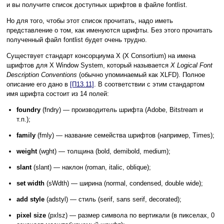
и вы получите список доступных шрифтов в файле fontlist.
Но для того, чтобы этот список прочитать, надо иметь
представление о том, как именуются шрифты. Без этого прочитать
полученный файл fontlist будет очень трудно.
Существует стандарт консорциума X (X Consortium) на имена
шрифтов для X Window System, который называется
X Logical Font
Description Conventions
(обычно упоминаемый как XLFD). Полное
описание его дано в
[П13.11]
. В соответствии с этим стандартом
имя шрифта состоит из 14 полей:
foundry
(fndry) — производитель шрифта (Adobe, Bitstream и
т.п.);
family
(fmly) — название семейства шрифтов (например, Times);
weight
(wght) — толщина (bold, demibold, medium);
slant
(slant) — наклон (roman, italic, oblique);
set width
(sWdth) — ширина (normal, condensed, double wide);
add style
(adstyl) — стиль (serif, sans serif, decorated);
pixel size
(pxlsz) — размер символа по вертикали (в пикселах, 0