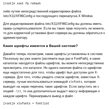
[root]# xset fp rehash
либо путем непосредственной корректировки файла
/etc/X11/XF86Config и последующего перезапуска X Window.
Для редактирования файла /etc/X11/XF86Config вы должны иметь
права суперпользователя. Если вы таких прав получить не можете,
то для корректной установки фонт-сервера вы должны обратиться к
администратору.
Какие шрифты имеются в Вашей системе?
Давайте теперь посмотрим, какие шрифты установлены в системе.
Поскольку вы уже знаете (загляните еще раз в FontPath), в каких
каталогах находятся файлы шрифтов, вы можете непосредственно
просмотреть эти каталоги. Но одного наличия файла со шрифтом
еще недостаточно для того, чтобы шрифт был доступен для X-
сервера. Для того, чтобы увидеть список шрифтов, известных X-
серверу, лучше воспользоваться командой
, которая
xlsfonts
выводит на экран перечень таких шрифтов. Если запустить ее с
опцией
, то она дополнительно выдаст массу информации о
-lll
каждом шрифте. Перенаправьте вывод в файл :
[root]# xlsfonts > fontlist