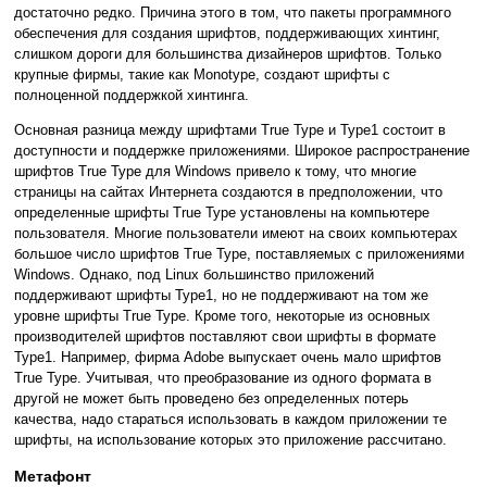
достаточно редко. Причина этого в том, что пакеты программного
обеспечения для создания шрифтов, поддерживающих хинтинг,
слишком дороги для большинства дизайнеров шрифтов. Только
крупные фирмы, такие как Monotype, создают шрифты с
полноценной поддержкой хинтинга.
Основная разница между шрифтами True Type и Type1 состоит в
доступности и поддержке приложениями. Широкое распространение
шрифтов True Type для Windows привело к тому, что многие
страницы на сайтах Интернета создаются в предположении, что
определенные шрифты True Type установлены на компьютере
пользователя. Многие пользователи имеют на своих компьютерах
большое число шрифтов True Type, поставляемых с приложениями
Windows. Однако, под Linux большинство приложений
поддерживают шрифты Type1, но не поддерживают на том же
уровне шрифты True Type. Кроме того, некоторые из основных
производителей шрифтов поставляют свои шрифты в формате
Type1. Например, фирма Adobe выпускает очень мало шрифтов
True Type. Учитывая, что преобразование из одного формата в
другой не может быть проведено без определенных потерь
качества, надо стараться использовать в каждом приложении те
шрифты, на использование которых это приложение рассчитано.
Метафонт