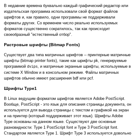
В недавние времена буквально каждый графический редактор или
издательская программа использовали свой формат файлов
шрифтов и, как правило, одни программы не поддерживали
форматы других. Со временем число реально используемых
форматов существенно сократилось, так как происходит
своеобразный "естественный отбор".
Растровые шрифты (Bitmap Fonts)
Существует два типа матричных шрифтов -- принтерные матричные
шрифты (bitmap printer fonts), такие как шрифты pk, генерируемые
программой
, и матричные экранные шрифты, используемые в
dvips
системе X Window и в консольном режиме. Файлы матричных
шрифтов обычно имеют расширения bdf или pcf.
Шрифты Type1
В Linux ведущим форматом шрифтов является Adobe PostScript.
Вообще, PostScript - это язык для описания страницы документа, он
используется для вывода страницы с текстом и графикой на экран
и на принтер (который поддерживает этот язык). Шрифты Adobe
Type основаны на данном языке. Существуют две основные
разновидности: Type 1 PostScript font и Type 3 PostScript font.
Стандартом является Type 1. Шрифт Type 3 используется довольно