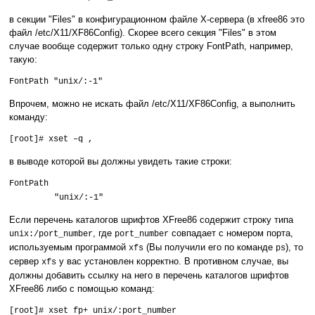
в секции "Files" в конфигурационном файле X-сервера (в xfree86 это
файл /etc/X11/XF86Config). Скорее всего секция "Files" в этом
случае вообще содержит только одну строку FontPath, например,
такую:
FontPath "unix/:-1"
Впрочем, можно не искать файл /etc/X11/XF86Config, а выполнить
команду:
[root]# xset –q ,
в выводе которой вы должны увидеть такие строки:
FontPath
"unix/:-1"
Если перечень каталогов шрифтов XFree86 содержит строку типа
, где
совпадает с номером порта,
unix:/port_number
port_number
используемым программой
(Вы получили его по команде
), то
xfs
ps
сервер
у вас установлен корректно. В противном случае, вы
xfs
должны добавить ссылку на него в перечень каталогов шрифтов
XFree86 либо с помощью команд:
[root]# xset fp+ unix/:port_number