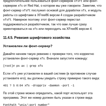
предпочтительнее пользоваться фонт-сервером
или фонт-
xfsft
сервером
от Red Hat, о котором мы уже говорили. Заметим, что
xfs
фонт-сервер
послужил основой для доработки
, и модуль
xfsft
xfs
работы со шрифтами в XFree86 версии 4 создан разработчиком
. Наверное поэтому этот фонт-сервер перестал
xfsft
поддерживаться разработчиком, так что вам лучше сразу
ориентироваться на
или переходить на XFree86 версии 4.
xfs
11.4.5. Ревизия шрифтового хозяйства
Установлен ли фонт-сервер?
Давайте начнем такую ревизию с проверки того, что корректно
установлен фонт-сервер
. Вначале запустите команду:
xfs
[root]# ps ax | grep xfs
Если
уже установлен в вашей системе (в противном случае
xfs
установите его), вы должны увидеть строку примерно такого вида:
401 ? S 0:04 xfs -droppriv -daemon -port -1
По этой строке можно определить, какой порт использует эта
программа. Этот же номер должен быть указан в строке вида
FontPath "unix/:port_number"