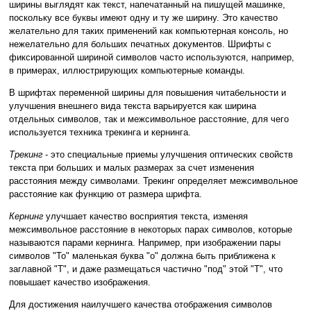
ширины выглядят как текст, напечатанный на пишущей машинке,
поскольку все буквы имеют одну и ту же ширину. Это качество
желательно для таких применений как компьютерная консоль, но
нежелательно для больших печатных документов. Шрифты с
фиксированной шириной символов часто используются, например,
в примерах, иллюстрирующих компьютерные команды.
В шрифтах переменной ширины для повышения читабельности и
улучшения внешнего вида текста варьируется как ширина
отдельных символов, так и межсимвольное расстояние, для чего
используется техника трекинга и кернинга.
Трекинг
- это специальные приемы улучшения оптических свойств
текста при больших и малых размерах за счет изменения
расстояния между символами. Трекинг определяет межсимвольное
расстояние как функцию от размера шрифта.
Кернинг
улучшает качество восприятия текста, изменяя
межсимвольное расстояние в некоторых парах символов, которые
называются парами кернинга. Например, при изображении пары
символов "То" маленькая буква "о" должна быть приближена к
заглавной "Т", и даже размещаться частично "под" этой "Т", что
повышает качество изображения.
Для достижения наилучшего качества отображения символов