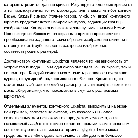
которым стремится данная кривая. Регулируя отклонение кривой от
этих промежуточных точек, можно достичь гладких изгибов кривой
Безье. Каждый символ (точнее говоря, глиф, см. ниже) контурного
шрифта представляется набором контуров, задающих границы
изображения. Контура описываются замкнутыми кривыми Безье.
При выводе изображения на экран или принтер производится
преобразование заданного таким образом изображения символа в
матрицу точек (грубо говоря, в растровое изображение
соответствующего размера).
Достоинством контурных шрифтов является их независимость от
устройства вывода — они одинаково выглядят как на экране, так и
на принтере. Каждый символ может иметь различное начертание:
курсив, полужирный, подчеркивание и обычное. Кроме того, он
может иметь абсолютно любой размер (т. е. эти шрифты являются
масштабируемыми), что невозможно в случае с растровыми
шрифтами.
Отдельным элементом контурного шрифта, выводимым на экран
или принтер, является не символ, что казалось бы более
естественным для незнакомого с предметом человека, а так
называемый
глиф
(этот термин является прямым заимствованием
соответствующего английского термина "glyph"). Глиф может
представлять либо отдельный символ, либо два или большее