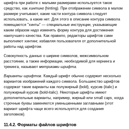
шрифта при работе с малыми размерами используется такое
средство, как
хинтинг
(hinting). При отображении символа в малом
размере учитывают, какие части контура символа следует
использовать, а какие нет. Для этого в описание контура символа
помещаются "хинты" — специальные инструкции, указывающие
каким образом надо изменять форму контура для достижения
наилучшего качества. Как правило, редакторы шрифтов сами
выполняют хинтинг, избавляя пользователя от дополнительной
работы над шрифтом.
Совокупность данных о ширине символов, межсимвольном
расстоянии, а также информации, необходимой для кернинга и
трекинга, называют
метриками шрифта
.
Варианты шрифтов
. Каждый шрифт обычно содержит несколько
вариантов изображений каждого символа. Большинство шрифтов
содержат такие варианты как полужирный (bold), курсив (italic) и
полужирный курсив (bold-italic). Некоторые шрифты имеют
дополнительные варианты, например, жирный или small caps, когда
строчные буквы заменяются уменьшенными заглавными (этот
вариант шрифта чаще всего используется для создания
заголовков).
11.4.2. Форматы файлов шрифтов