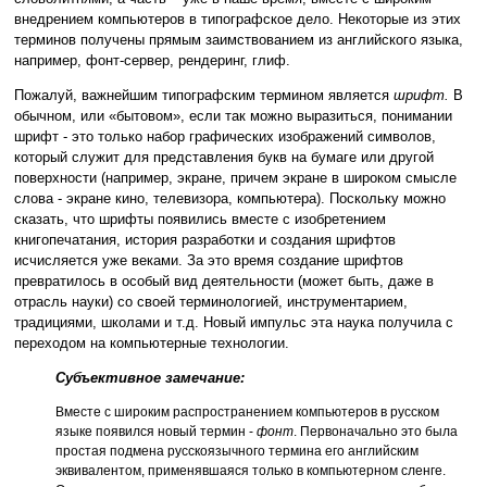
внедрением компьютеров в типографское дело. Некоторые из этих
терминов получены прямым заимствованием из английского языка,
например, фонт-сервер, рендеринг, глиф.
Пожалуй, важнейшим типографским термином является
шрифт.
В
обычном, или «бытовом», если так можно выразиться, понимании
шрифт - это только набор графических изображений символов,
который служит для представления букв на бумаге или другой
поверхности (например, экране, причем экране в широком смысле
слова - экране кино, телевизора, компьютера). Поскольку можно
сказать, что шрифты появились вместе с изобретением
книгопечатания, история разработки и создания шрифтов
исчисляется уже веками. За это время создание шрифтов
превратилось в особый вид деятельности (может быть, даже в
отрасль науки) со своей терминологией, инструментарием,
традициями, школами и т.д. Новый импульс эта наука получила с
переходом на компьютерные технологии.
Субъективное замечание:
Вместе с широким распространением компьютеров в русском
языке появился новый термин -
фонт
. Первоначально это была
простая подмена русскоязычного термина его английским
эквивалентом, применявшаяся только в компьютерном сленге.