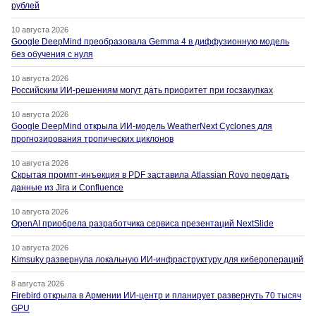
рублей
10 августа 2026
Google DeepMind преобразовала Gemma 4 в диффузионную модель
без обучения с нуля
10 августа 2026
Российским ИИ-решениям могут дать приоритет при госзакупках
10 августа 2026
Google DeepMind открыла ИИ-модель WeatherNext Cyclones для
прогнозирования тропических циклонов
10 августа 2026
Скрытая промпт-инъекция в PDF заставила Atlassian Rovo передать
данные из Jira и Confluence
10 августа 2026
OpenAI приобрела разработчика сервиса презентаций NextSlide
10 августа 2026
Kimsuky развернула локальную ИИ-инфраструктуру для киберопераций
8 августа 2026
Firebird открыла в Армении ИИ-центр и планирует развернуть 70 тысяч
GPU