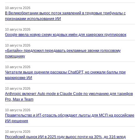
10 августа 2026
В Великобритании вырос поток заявлений в трудовые трибуналы с
признаками использования ИИ
10 августа 2026
Google ввела новую схему кодовых имён для хакерских группировок
10 августа 2026
«Билайн» предложил передавать рекламные звонки голосовому
помощнику
10 августа 2026
Читатели выше оценили рассказы ChatGPT, но снижали баллы при
маркировке ИИ
10 августа 2026
Anthropic включит Auto mode в Claude Code по умолчанию для тарифов
Pro, Max и Team
10 августа 2026
Правительство и ИТ-отрасль обсуждают льготы для МСП на российские
ИИ-решения
10 августа 2026
Российский рынок ИИ в 2025 году вырос почти на 30%, до 316 млрд