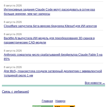
8 августа 2026
Интенсивные задания Claude Code могут расходовать в сотни раз
больше энергии, чем чат-запросы
8 августа 2026
Cloudflare запустила бета-версию браузера Kitesurf для ИИ-агентов
8 августа 2026
Backflip AI выпустила ИИ-модель для преобразования 3D-сканов в
параметрические CAD-модели
8 августа 2026
Anthropic сократила число срабатываний биофильтра Claude Fable 5 на
85%
8 августа 2026
Для MoS₂-транзистора создали затворный диэлектрик с эквивалентной
толщиной около 1 нм
Все новости →
Связь с редакцией
Главная
·
Наверх