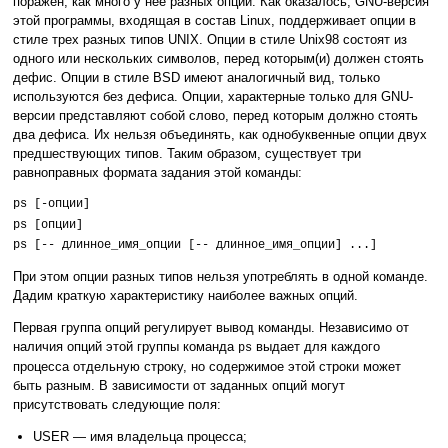
поражен, как много у нее разных опций. Как оказалось, GNU-версия
этой программы, входящая в состав Linux, поддерживает опции в
стиле трех разных типов UNIX. Опции в стиле Unix98 состоят из
одного или нескольких символов, перед которым(и) должен стоять
дефис. Опции в стиле BSD имеют аналогичный вид, только
используются без дефиса. Опции, характерные только для GNU-
версии представляют собой слово, перед которым должно стоять
два дефиса. Их нельзя объединять, как однобуквенные опции двух
предшествующих типов. Таким образом, существует три
равноправных формата задания этой команды:
ps [-опции]
ps [опции]
ps [-- длинное_имя_опции [-- длинное_имя_опции] ...]
При этом опции разных типов нельзя употреблять в одной команде.
Дадим краткую характеристику наиболее важных опций.
Первая группа опций регулирует вывод команды. Независимо от
наличия опций этой группы команда
выдает для каждого
ps
процесса отдельную строку, но содержимое этой строки может
быть разным. В зависимости от заданных опций могут
присутствовать следующие поля:
USER — имя владельца процесса;