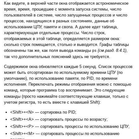
Как видите, в верхней части окна отображается астрономическое
время, время, прошедшее с момента запуска системы, число
пользователей в системе, число запущенных процессов и число
процессов, находящихся в разных состояниях, данные об
использовании ЦПУ, памяти и свопа. А далее идет таблица,
характеризующая отдельные процессы. Число строк,
отображаемых в этой таблице, определяется размером окна:
сколько строк помещается, столько и выводится. Графы таблицы
обозначены так же, как поля вывода команды
(см
.
разд. 8.4.1)
,
ps
так что дополнительных пояснений здесь не требуется.
Содержимое окна обновляется каждые 5 секунд. Список процессов
может быть отсортирован по используемому времени ЦПУ (по
умолчанию), по использованию памяти, по PID, по времени
исполнения. Переключать режимы отображения можно с помощью
команд, которые программа
воспринимает. Это следующие
top
команды (просто нажимайте соответствующие клавиши, только с
учетом регистра, то есть вместе с клавишей Shift):
<Shift>+<N> — сортировка по PID;
<Shift>+<A> — сортировать процессы по возрасту;
<Shift>+<P> — сортировать процессы по использованию ЦПУ;
<Shift>+<M> — сортировать процессы по использованию