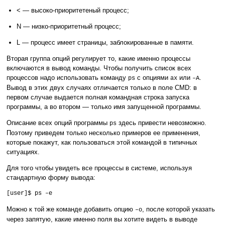
< — высоко-приоритетеный процесс;
N — низко-приоритетный процесс;
L — процесс имеет страницы, заблокированные в памяти.
Вторая группа опций регулирует то, какие именно процессы
включаются в вывод команды. Чтобы получить список всех
процессов надо использовать команду
с опциями
или
.
ps
ax
–A
Вывод в этих двух случаях отличается только в поле CMD: в
первом случае выдается полная командная строка запуска
программы, а во втором — только имя запущенной программы.
Описание всех опций программы
здесь привести невозможно.
ps
Поэтому приведем только несколько примеров ее применения,
которые покажут, как пользоваться этой командой в типичных
ситуациях.
Для того чтобы увидеть все процессы в системе, используя
стандартную форму вывода:
[user]$ ps –e
Можно к той же команде добавить опцию
, после которой указать
–
o
через запятую, какие именно поля вы хотите видеть в выводе