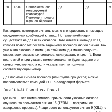
20
TSTR
Сигнал останова,
Да
Да
<C
генерируемый
клавиатурой.
Переводит процесс
в фоновый режим
Как видите, некоторые сигналы можно сгенерировать с помощью
определенных комбинаций клавиш. Но такие комбинации
существуют не для всех сигналов. Зато имеется команда
,
kill
которая позволяет послать заданному процессу любой сигнал. Как
уже было сказано, с помощью этой команды можно получить
список всех возможных сигналов, если указать опцию
. Если
-
l
после этой опции указать номер сигнала, то будет выдано его
символическое имя, а если указать имя, то получим
соответствующий номер.
Для посылки сигнала процессу (или группе процессов) можно
воспользоваться командой
в следующем формате:
kill
[user]$ kill [-сигн] PID [PID..]
где
это номер сигнала, причем если указание сигнала
сигн —
опущено, то посылается сигнал 15 (TERM — программное
завершение процесса). Чаще всего используется сигнал 9 (KILL), с