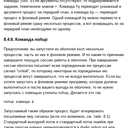
команды
. Если аргументы отсутствуют, то подразумевается
jobs
задание, помеченное знаком +. Команда
переводит указанный в
fg
аргументе процесс на передний план, а команда
— переводит
bg
процесс в фоновый режим. Одной командой
можно перевести в
bg
фоновый режим сразу несколько процессов, а вот возвращать их на
передний план необходимо по одному.
8.4.6. Команда
nohup
Предположим, вы запустили из оболочки
несколько
bash
процессов, часть из них в фоновом режиме. И по каким-то причинам
завершили текущую сессию работы в оболочке. При завершении
сессии оболочка посылает всем порожденным ею процессам
сигнал "отбой", по которому некоторые из порожденных ею
процессов могут завершиться, что не всегда желательно. Если вы
хотите запустить в фоновом режиме программу, которая должна
выполняться и после вашего выхода из оболочки, то ее нужно
запускать с помощью утилиты
.
Делается это так:
nohup
nohup команда &
Запускаемый таким образом процесс будет игнорировать
посылаемые ему сигналы (если это возможно, см. табл. 8.1).
Стандартный выходной поток и стандартный поток ошибок при
таком запуске команд перенаправляются в файл nohup.out или