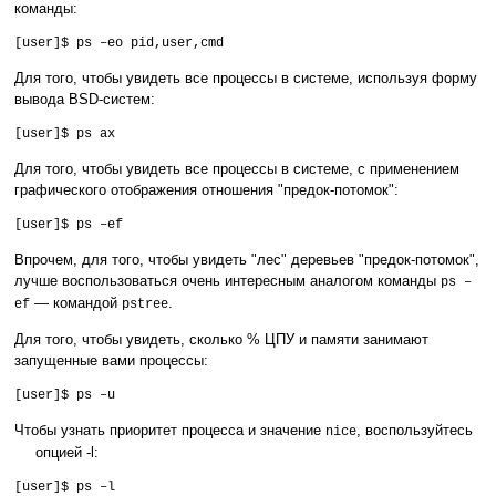
команды:
[user]$ ps –eo pid,user,cmd
Для того, чтобы увидеть все процессы в системе, используя форму
вывода BSD-систем:
[user]$ ps ax
Для того, чтобы увидеть все процессы в системе, с применением
графического отображения отношения "предок-потомок":
[user]$ ps –ef
Впрочем, для того, чтобы увидеть "лес" деревьев "предок-потомок",
лучше воспользоваться очень интересным аналогом команды
ps –
— командой
.
ef
pstree
Для того, чтобы увидеть, сколько % ЦПУ и памяти занимают
запущенные вами процессы:
[user]$ ps –u
Чтобы узнать приоритет процесса и значение
, воспользуйтесь
nice
опцией -l:
[user]$ ps –l