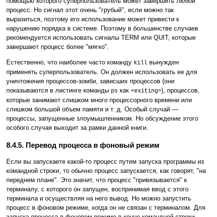
помощью которого суперпользователь может завершить любой
процесс. Но сигнал этот очень "грубый", если можно так
выразиться, поэтому его использование может привести к
нарушению порядка в системе. Поэтому в большинстве случаев
рекомендуется использовать сигналы TERM или QUIT, которые
завершают процесс более "мягко".
Естественно, что наиболее часто команду
вынужден
kill
применять суперпользователь. Он должен использовать ее для
уничтожения процессов-зомби, зависших процессов (они
показываются в листинге команды
как
), процессов,
ps
<exiting>
которые занимают слишком много процессорного времени или
слишком большой объем памяти и т. д. Особый случай —
процессы, запущенные злоумышленником. Но обсуждение этого
особого случая выходит за рамки данной книги.
8.4.5. Перевод процесса в фоновый режим
Если вы запускаете какой-то процесс путем запуска программы из
командной строки, то обычно процесс запускается, как говорят, "на
переднем плане". Это значит, что процесс "привязывается" к
терминалу, с которого он запущен, воспринимая ввод с этого
терминала и осуществляя на него вывод. Но можно запустить
процесс в фоновом режиме, когда он не связан с терминалом. Для
запуска процесса в фоновом режиме в конце командной строки