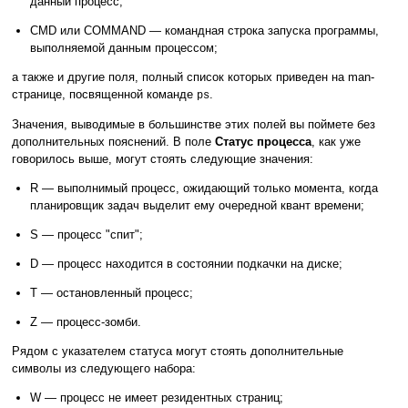
данный процесс;
CMD или COMMAND — командная строка запуска программы,
выполняемой данным процессом;
а также и другие поля, полный список которых приведен на man-
странице, посвященной команде
.
ps
Значения, выводимые в большинстве этих полей вы поймете без
дополнительных пояснений. В поле
Статус процесса
, как уже
говорилось выше, могут стоять следующие значения:
R — выполнимый процесс, ожидающий только момента, когда
планировщик задач выделит ему очередной квант времени;
S — процесс "спит";
D — процесс находится в состоянии подкачки на диске;
T — остановленный процесс;
Z — процесс-зомби.
Рядом с указателем статуса могут стоять дополнительные
символы из следующего набора:
W — процесс не имеет резидентных страниц;