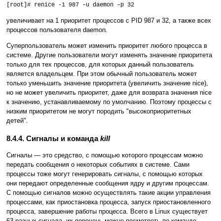
[root]# renice -1 987 –u daemon –p 32
увеличивает на 1 приоритет процессов с PID 987 и 32, а также всех
процессов пользователя daemon.
Суперпользователь может изменить приоритет любого процесса в
системе. Другие пользователи могут изменять значение приоритета
только для тех процессов, для которых данный пользователь
является владельцем. При этом обычный пользователь может
только уменьшить значение приоритета (увеличить значение nice),
но не может увеличить приоритет, даже для возврата значения nice
к значению, устанавливаемому по умолчанию. Поэтому процессы с
низким приоритетом не могут породить "высокоприоритетных
детей".
8.4.4. Сигналы и команда
kill
Сигналы — это средство, с помощью которого процессам можно
передать сообщения о некоторых событиях в системе. Сами
процессы тоже могут генерировать сигналы, с помощью которых
они передают определенные сообщения ядру и другим процессам.
С помощью сигналов можно осуществлять такие акции управления
процессами, как приостановка процесса, запуск приостановленного
процесса, завершение работы процесса. Всего в Linux существует
63 разных сигнала, их перечень можно посмотреть по команде