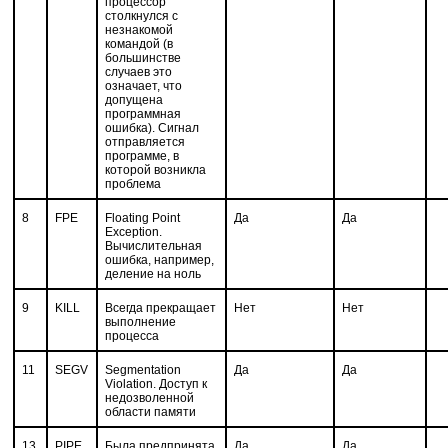
процессор
столкнулся с
незнакомой
командой (в
большинстве
случаев это
означает, что
допущена
программная
ошибка). Сигнал
отправляется
программе, в
которой возникла
проблема
8
FPE
Floating Point
Да
Да
Exception.
Вычислительная
ошибка, например,
деление на ноль
9
KILL
Всегда прекращает
Нет
Нет
выполнение
процесса
11
SEGV
Segmentation
Да
Да
Violation. Доступ к
недозволенной
области памяти
13
PIPE
Была предпринята
Да
Да