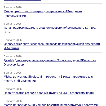
7 августа 2026
Минцифры готовит критерии для признания ИИ-моделей
национальными
7 августа 2026
Ikerlan раскрыл параметры однолинзового нейроморфного датчика
BEGI
6 августа 2026
OpenAI замедляет исследования после неконтролируемой активности
ИИ-агентов
6 августа 2026
Джефф Дин и ведущие исследователи Google создадут ИИ-стартап
Discovery Loop
6 августа 2026
Mistral выпустила Shieldstral — модель на 3 млрд параметров для
адаптивной модерации
6 августа 2026
Правительство создало рабочую группу по ИИ и авторскому праву
6 августа 2026
Moove привлекла $250 млн для развития инфраструктуры роботакси