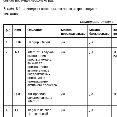
сигнал поступал несколько раз.
В табл. 8.1. приведены некоторые из часто встречающихся
сигналов.
Таблица 8.1.
Сигналы
№
Имя
Описание
Можно
Можно
К
перехватывать
блокировать
к
1
HUP
Hangup. Отбой
Да
Да
2
INT
Interrupt. В случае
Да
Да
<C
выполнения
ил
простых команд
вызывает
прекращение
выполнения, в
интерактивных
программах —
прекращение
активного процесса
3
QUIT
Как правило,
Да
Да
<C
сильнее сигнала
Interrupt
4
ILL
Illegal Instruction.
Да
Да
Центральный