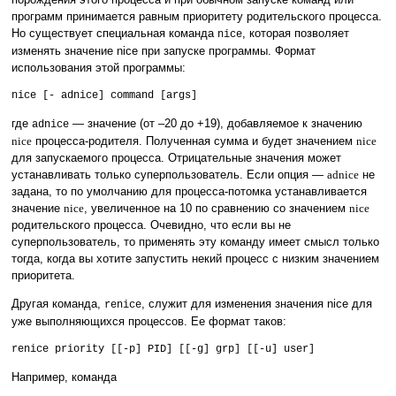
программ принимается равным приоритету родительского процесса.
Но существует специальная команда
, которая позволяет
nice
изменять значение nice при запуске программы. Формат
использования этой программы:
nice [- adnice] command [args]
где
— значение (от –20 до +19), добавляемое к значению
adnice
nice
процесса-родителя. Полученная сумма и будет значением
nice
для запускаемого процесса. Отрицательные значения может
устанавливать только суперпользователь. Если опция —
adnice
не
задана, то по умолчанию для процесса-потомка устанавливается
значение
nice
, увеличенное на 10 по сравнению со значением
nice
родительского процесса. Очевидно, что если вы не
суперпользователь, то применять эту команду имеет смысл только
тогда, когда вы хотите запустить некий процесс с низким значением
приоритета.
Другая команда,
, служит для изменения значения nice для
renice
уже выполняющихся процессов. Ее формат таков:
renice priority [[-p] PID] [[-g] grp] [[-u] user]
Например, команда