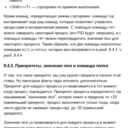
памяти;
<Shift>+<T> — сортировка по времени выполнения.
Кроме команд, определяющих режим сортировки, команда
top
воспринимает еще ряд команд, которые позволяют управлять
процессами в интерактивном режиме. С помощью команды <
>
K
можно завершить некоторый процесс (его PID будет запрошен), а с
помощью команды <
> можно переопределить значение nice для
R
некоторого процесса. Таким образом, эти две команды аналогичны
командам
и
, которые рассматриваются в
разд. 8.4.3. и
kill
renice
разд. 8.4.4
8.4.3. Приоритеты, значение
nice
и команда
renice
О том, что такое приоритет, мы уже кратко говорили в начале этой
главы, Но некоторые факты надо изложить дополнительно.
Приоритет для каждого процесса устанавливается в тот момент,
когда процесс порождается. Приоритет процесса определяется так
называемым "значением nice", которое лежит в пределах от +20
(наименьший приоритет, процесс выполняется только тогда, когда
ничто другое не занимает процессор), до -20 (наивысший
приоритет).
Значение nice устанавливается для каждого процесса в момент
порождения этого процесса и при обычном запуске команд или