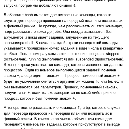
запуска программы добавляют символ
.
&
В оболочке
имеются две встроенные команды, которые
bash
служат для перевода процессов на передний план или возврата их
в фоновый режим. Но прежде, чем рассказывать об этих командах,
надо рассказать о команде
. Она всегда вызывается без
jobs
аргументов и показывает задания, запущенные из текущего
экземпляра shell. В начале каждой строки вывода этой команды
указывается порядковый номер задания в виде числа в квадратных
скобках. После номера указывается состояние процесса: stopped
(остановлен), running (выполняется) или suspended (приостановлен).
В конце строки указывается команда, которая исполняется данным
процессом. Один из номеров выполняющихся заданий помечен
знаком
, а еще один — знаком
. Процесс, помеченный знаком
,
+
-
+
будет по умолчанию считаться аргументом команд
или
, если
fg
bg
они вызываются без параметров. Процесс, помеченный знаком -,
получит знак
, если только завершится по какой-либо причине
+
процесс, который был помечен знаком +.
А теперь можно рассказать и о командах
и
, которые служат
fg
bg
для перевода процессов на передний план или возврата их в
фоновый режим. В качестве аргумента обеим этим командам
передаются номера тех заданий, которые присутствуют в выводе