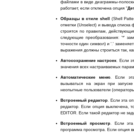
файлами в виде диаграммы-полоски 
работает, если отключена опция "
Де
Образцы в стиле shell
(Shell Patt
отметки (Unselect) и вывода списка
строятся по правилам, действующим
следующие преобразования: '*' заме
точности один символ) и '.' заменяет
выражения должны строиться так, ка
Автосохранение настроек
. Если 
значения всех настраиваемых параме
Автоматические меню
. Если эт
вызываться на экран при запуск
неопытные пользователи (операторы
Встроенный редактор
. Если эта о
редактор. Если опция выключена, т
EDITOR. Если такой редактор не зад
Встроенный просмотр
. Если эт
программа просмотра. Если опция в