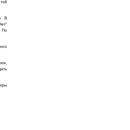
 той
е. В
Нет"
. По
ного
зок,
дать
меры