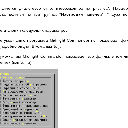
ляется диалоговое окно, изображенное на рис. 6.7. Параме
не, делятся на три группы: "
Настройки панелей
", "
Пауза по
те значения следующих параметров.
 умолчанию программа Midnight Commander не показывает фа
 (подобно опции -B команды
).
ls
умолчанию Midnight Commander показывает все файлы, в том ч
очкой (как
).
ls -a