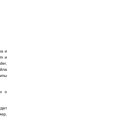
па и
rm и
der,
айла
ампы
и о
удет
ер,