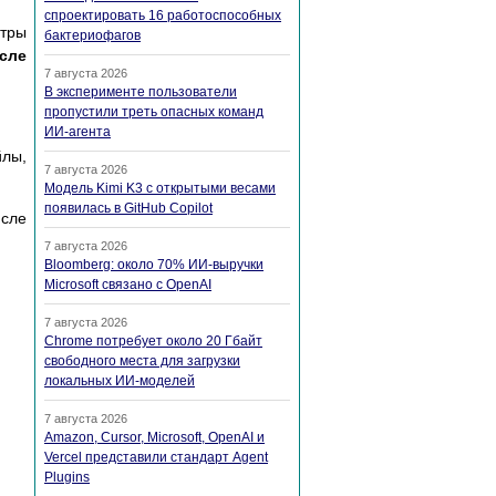
спроектировать 16 работоспособных
тры
бактериофагов
сле
7 августа 2026
В эксперименте пользователи
пропустили треть опасных команд
ИИ-агента
йлы,
7 августа 2026
Модель Kimi K3 с открытыми весами
появилась в GitHub Copilot
исле
7 августа 2026
Bloomberg: около 70% ИИ-выручки
Microsoft связано с OpenAI
7 августа 2026
Chrome потребует около 20 Гбайт
свободного места для загрузки
локальных ИИ-моделей
7 августа 2026
Amazon, Cursor, Microsoft, OpenAI и
Vercel представили стандарт Agent
Plugins