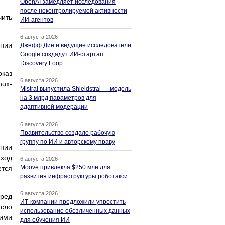
OpenAI замедляет исследования
после неконтролируемой активности
чить
ИИ-агентов
6 августа 2026
ании
Джефф Дин и ведущие исследователи
Google создадут ИИ-стартап
Discovery Loop
оказ
6 августа 2026
ux-
Mistral выпустила Shieldstral — модель
на 3 млрд параметров для
адаптивной модерации
6 августа 2026
Правительство создало рабочую
группу по ИИ и авторскому праву
ении
 ход
6 августа 2026
Moove привлекла $250 млн для
ется
развития инфраструктуры роботакси
6 августа 2026
еред
ИТ-компании предложили упростить
сло
использование обезличенных данных
тими
для обучения ИИ