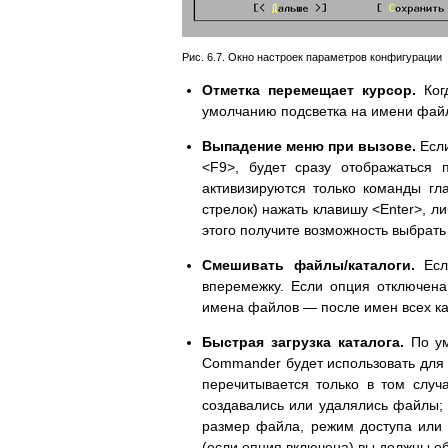
Рис. 6.7. Окно настроек параметров конфигурации
Отметка перемещает курсор.
Когд
умолчанию подсветка на имени файл
Выпадение меню при вызове.
Есл
<F9>, будет сразу отображаться
активизируются только команды г
стрелок) нажать клавишу <Enter>, л
этого получите возможность выбрат
Смешивать файлы/каталоги.
Есл
вперемежку. Если опция отключена,
имена файлов — после имен всех ка
Быстрая загрузка каталога.
По ум
Commander будет использовать для
перечитывается только в том случа
создавались или удалялись файлы; 
размер файла, режим доступа или 
(если опция включена) вы должны о