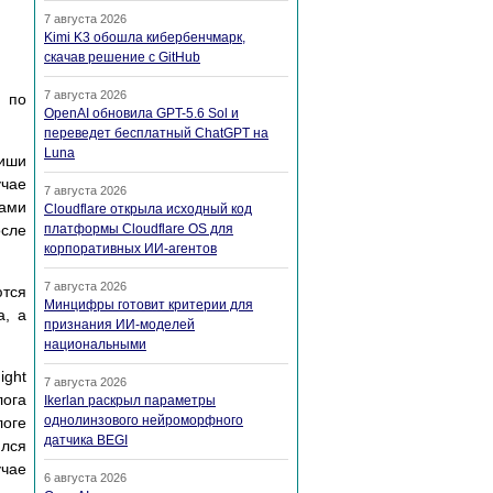
7 августа 2026
Kimi K3 обошла кибербенчмарк,
скачав решение с GitHub
7 августа 2026
о по
OpenAI обновила GPT-5.6 Sol и
переведет бесплатный ChatGPT на
Luna
виши
чае
7 августа 2026
шами
Cloudflare открыла исходный код
осле
платформы Cloudflare OS для
корпоративных ИИ-агентов
7 августа 2026
тся
Минцифры готовит критерии для
а, а
признания ИИ-моделей
национальными
ight
7 августа 2026
лога
Ikerlan раскрыл параметры
однолинзового нейроморфного
логе
датчика BEGI
ялся
учае
6 августа 2026