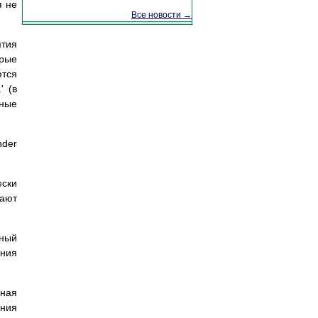
я не
Все новости →
ятия
орые
ются
' (в
рные
nder
ски
тают
нный
ения
нная
ения