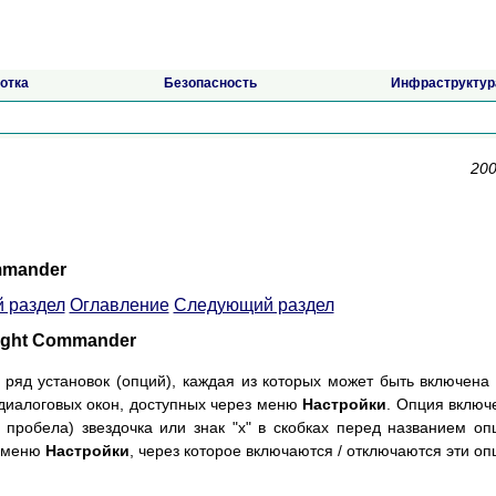
отка
Безопасность
Инфраструктур
200
mmander
 раздел
Оглавление
Следующий раздел
ight Commander
ряд установок (опций), каждая из которых может быть включена
 диалоговых окон, доступных через меню
Настройки
. Опция включ
пробела) звездочка или знак "x" в скобках перед названием оп
ы меню
Настройки
, через которое включаются / отключаются эти оп