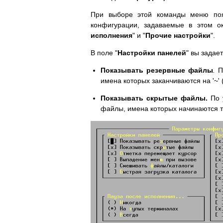
При выборе этой команды меню появ
конфигурации, задаваемые в этом ок
исполнения
" и "
Прочие настройки
".
В поле "
Настройки панелей
" вы задае
Показывать резервные файлы
.
По
имена которых заканчиваются на '~'
Показывать скрытые файлы.
По 
файлы, имена которых начинаются т