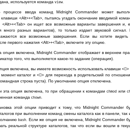
дана, используется команда
.
view
процессе ввода команд Midnight Commander может выполн
 клавиши <Alt>+<Tab>, пытаясь угадать окончание вводимой кома
 <Alt>+<Tab> он ищет все возможные варианты завершения и, 
 много разных вариантов), то только издает звуковой сигнал.
ражаются все возможные завершения. Если вы хотите видеть
ле первого нажатия <Alt>+<Tab>, включите эту опцию.
а опция включена, Midnight Commander отображает в верхнем пр
катор того, что выполняется какое-то задание (операция).
пция включена, вы имеете возможность использовать клавиши <
>

 момент каталог и <
> для перехода в родительский по отношен

 командная строка пуста). По умолчанию опция отключена.
 эта опция включена, то при обращении к командам
или
chmod
c
иренная команда
.
chown
новка этой опции приводит к тому, что Midnight Commander б
талогов при выполнении команд смены каталога как в панели, так 
умолчанию
. Если же опция не включена, Midnight Commander б
bash
ать реальной структуре каталогов, так что если вы вошли в тек