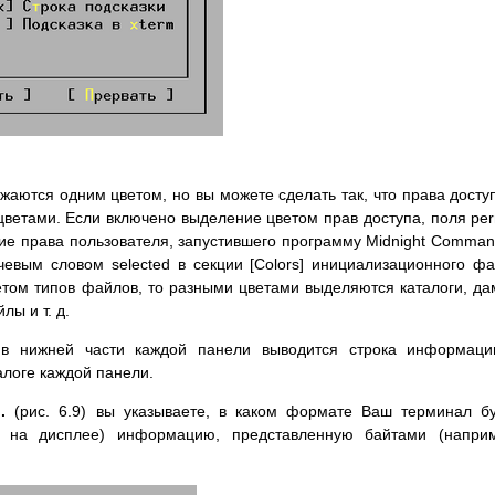
ются одним цветом, но вы можете сделать так, что права досту
ветами. Если включено выделение цветом прав доступа, поля pe
е права пользователя, запустившего программу Midnight Comman
евым словом selected в секции [Colors] инициализационного ф
ветом типов файлов, то разными цветами выделяются каталоги, д
ы и т. д.
 в нижней части каждой панели выводится строка информаци
логе каждой панели.
.
(рис. 6.9) вы указываете, в каком формате Ваш терминал б
ь на дисплее) информацию, представленную байтами (наприм