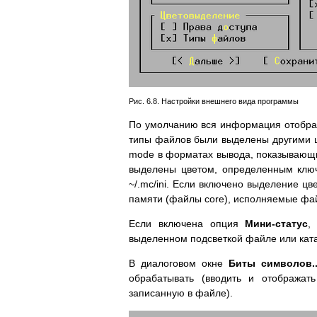
Рис. 6.8. Настройки внешнего вида программы
По умолчанию вся информация отобража
типы файлов были выделены другими ц
mode в форматах вывода, показывающи
выделены цветом, определенным ключ
~/.mc/ini. Если включено выделение ц
памяти (файлы core), исполняемые файл
Если включена опция
Мини-статус
,
выделенном подсветкой файле или ката
В диалоговом окне
Биты символов..
обрабатывать (вводить и отображат
записанную в файле).