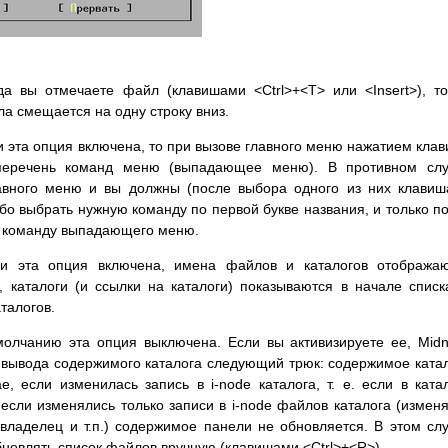
а вы отмечаете файл (клавишами <Ctrl>+<T> или <Insert>), т
а смещается на одну строку вниз.
и эта опция включена, то при вызове главного меню нажатием кла
 перечень команд меню (выпадающее меню). В противном слу
лавного меню и вы должны (после выбора одного из них клави
ибо выбрать нужную команду по первой букве названия, и только п
ь команду выпадающего меню.
и эта опция включена, имена файлов и каталогов отображаю
 каталоги (и ссылки на каталоги) показываются в начале списк
талогов.
олчанию эта опция выключена. Если вы активизируете ее, Midn
 вывода содержимого каталога следующий трюк: содержимое ката
е, если изменилась запись в i-node каталога, т. е. если в ката
если изменялись только записи в i-node файлов каталога (измен
владелец и т.п.) содержимое панели не обновляется. В этом сл
бновлять список файлов вручную (клавишами <Ctrl>+<R>).