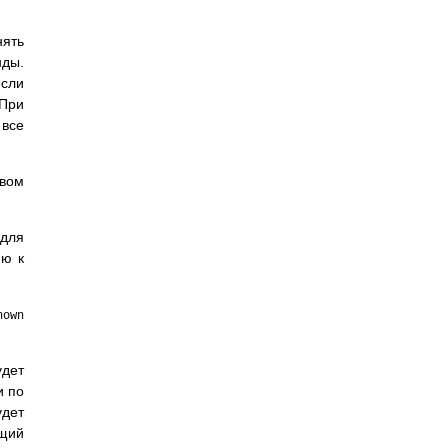
ять
нды.
если
 При
 все
авом
 для
ию к
hown
удет
и по
удет
ущий