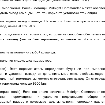
е выполнения Вашей команды Midnight Commander может обеспе
учить вывод команды. Есть три варианта установки этой опции.
ите видеть вывод команды. На консоли Linux или при использов
вод, нажав <Ctrl>+<O>.
т создаваться на терминалах, которые не способны обеспечить п
хся команд (это любые терминалы, отличные от
или Lin
xterm
 после выполнения любой команды.
значения следующих параметров:
ation). Этот переключатель определяет, будет ли при выполн
ия и удаления выводится дополнительное окно, отображающее
едленный терминал, вы можете отключить этот вывод. Он отключа
го терминала меньше 9600 bps.
mpute totals). Если эта опция включена, Midnight Commander п
вания, перемещения и удаления подсчитывает общее чи
марный размер и показывает ход выполнения операции над э