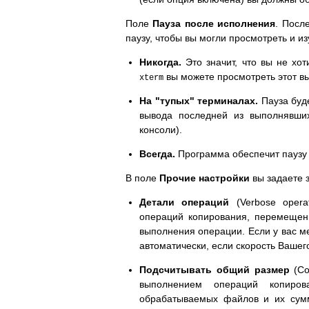
Поле
Пауза после исполнения
. Посл
паузу, чтобы вы могли просмотреть и из
Никогда.
Это значит, что вы не хот
вы можете просмотреть этот вы
xterm
На "тупых" терминалах.
Пауза буде
вывода последней из выполнявши
консоли).
Всегда.
Программа обеспечит паузу
В поле
Прочие настройки
вы задаете 
Детали операций
(Verbose oper
операций копирования, перемещен
выполнения операции. Если у вас м
автоматически, если скорость Ваше
Подсчитывать общий размер
(Co
выполнением операций копиро
обрабатываемых файлов и их сум