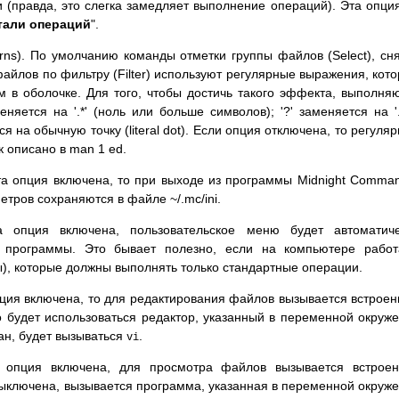
(правда, это слегка замедляет выполнение операций). Эта опци
тали операций
".
erns). По умолчанию команды отметки группы файлов (Select), сн
 файлов по фильтру (Filter) используют регулярные выражения, кот
 в оболочке. Для того, чтобы достичь такого эффекта, выполня
няется на '.*' (ноль или больше символов); '?' заменяется на '.
ся на обычную точку (literal dot). Если опция отключена, то регуля
к описано в man 1 ed.
эта опция включена, то при выходе из программы Midnight Comma
тров сохраняются в файле ~/.mc/ini.
а опция включена, пользовательское меню будет автоматиче
е программы. Это бывает полезно, если на компьютере рабо
), которые должны выполнять только стандартные операции.
пция включена, то для редактирования файлов вызывается встрое
о будет использоваться редактор, указанный в переменной окруж
ан, будет вызываться
.
vi
а опция включена, для просмотра файлов вызывается встрое
ыключена, вызывается программа, указанная в переменной окруж