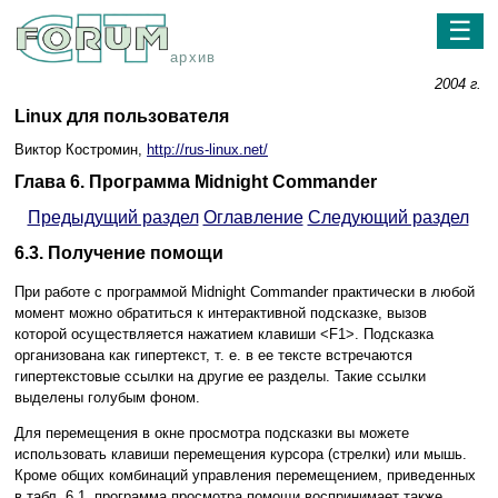
☰
архив
2004 г.
Linux для пользователя
Виктор Костромин,
http://rus-linux.net/
Глава 6. Программа Midnight Commander
Предыдущий раздел
Оглавление
Следующий раздел
6.3. Получение помощи
При работе с программой Midnight Commander практически в любой
момент можно обратиться к интерактивной подсказке, вызов
которой осуществляется нажатием клавиши <F1>. Подсказка
организована как гипертекст, т. е. в ее тексте встречаются
гипертекстовые ссылки на другие ее разделы. Такие ссылки
выделены голубым фоном.
Для перемещения в окне просмотра подсказки вы можете
использовать клавиши перемещения курсора (стрелки) или мышь.
Кроме общих комбинаций управления перемещением, приведенных
в табл. 6.1, программа просмотра помощи воспринимает также