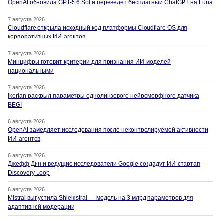
OpenAI обновила GPT-5.6 Sol и переведет бесплатный ChatGPT на Luna
7 августа 2026
Cloudflare открыла исходный код платформы Cloudflare OS для
корпоративных ИИ-агентов
7 августа 2026
Минцифры готовит критерии для признания ИИ-моделей
национальными
7 августа 2026
Ikerlan раскрыл параметры однолинзового нейроморфного датчика
BEGI
6 августа 2026
OpenAI замедляет исследования после неконтролируемой активности
ИИ-агентов
6 августа 2026
Джефф Дин и ведущие исследователи Google создадут ИИ-стартап
Discovery Loop
6 августа 2026
Mistral выпустила Shieldstral — модель на 3 млрд параметров для
адаптивной модерации