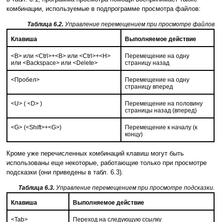
комбинации, используемые в подпрограмме просмотра файлов:
Таблица 6.2.
Управление перемещением при просмотре файлов
Клавиша
Выполняемое действие
<B> или <Ctrl>+<B> или <Ctrl>+<H>
Перемещение на одну
или <Backspace> или <Delete>
страницу назад
<Пробел>
Перемещение на одну
страницу вперед
<U> ( <D> )
Перемещение на половину
страницы назад (вперед)
<G> (<Shift>+<G>)
Перемещение к началу (к
концу)
Кроме уже перечисленных комбинаций клавиш могут быть
использованы еще некоторые, работающие только при просмотре
подсказки (они приведены в табл. 6.3).
Таблица 6.3.
Управление перемещением при просмотре подсказки.
Клавиша
Выполняемое действие
<Tab>
Переход на следующую ссылку