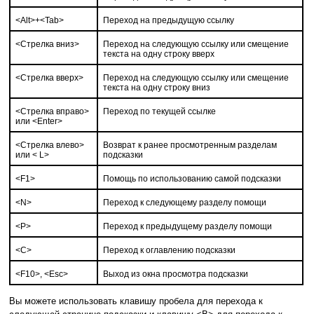
<Alt>+<Tab>
Переход на предыдущую ссылку
<Стрелка вниз>
Переход на следующую ссылку или смещение
текста на одну строку вверх
<Стрелка вверх>
Переход на следующую ссылку или смещение
текста на одну строку вниз
<Стрелка вправо>
Переход по текущей ссылке
или <Enter>
<Стрелка влево>
Возврат к ранее просмотренным разделам
или < L>
подсказки
<F1>
Помощь по использованию самой подсказки
<N>
Переход к следующему разделу помощи
<P>
Переход к предыдущему разделу помощи
<C>
Переход к оглавлению подсказки
<F10>, <Esc>
Выход из окна просмотра подсказки
Вы можете использовать клавишу пробела для перехода к