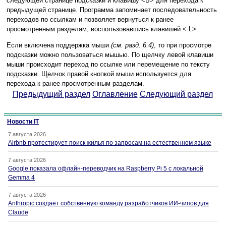
следующей странице подсказки и клавишу <B> для перехода к
предыдущей странице. Программа запоминает последовательность
переходов по ссылкам и позволяет вернуться к ранее
просмотренным разделам, воспользовавшись клавишей < L>.
Если включена поддержка мыши
(см. разд. 6.4)
, то при просмотре
подсказки можно пользоваться мышью. По щелчку левой клавиши
мыши происходит переход по ссылке или перемещение по тексту
подсказки. Щелчок правой кнопкой мыши используется для
перехода к ранее просмотренным разделам.
Предыдущий раздел
Оглавление
Следующий раздел
Новости IT
7 августа 2026
Airbnb протестирует поиск жилья по запросам на естественном языке
7 августа 2026
Google показала офлайн-переводчик на Raspberry Pi 5 с локальной
Gemma 4
7 августа 2026
Anthropic создаёт собственную команду разработчиков ИИ-чипов для
Claude