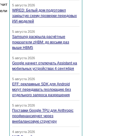
гчит
5 августа 2026
WIRED: Белый дом подготовил
вели
закрытую схему проверки передовых
ИИ-моделей
5 августа 2026
Samsung раскрыла расчётные
показатели zHBM: до восьми раз
выше HBM5
5 августа 2026
Google начнет отключать Assistant на
мобильных устройствах 4 сентября
5 августа 2026
EFF: рекламные SDK для Android
могут передавать геолокацию без
отдельного запроса разрешения
5 августа 2026
Поставки Google TPU для Anthropic
профинансируют через
внебалансовую структуру
4 августа 2026