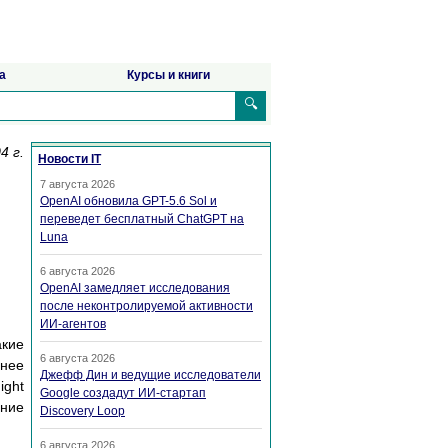
а
Курсы и книги
🔍
4 г.
Новости IT
7 августа 2026
OpenAI обновила GPT-5.6 Sol и
переведет бесплатный ChatGPT на
Luna
6 августа 2026
OpenAI замедляет исследования
после неконтролируемой активности
ИИ-агентов
кие
6 августа 2026
бнее
Джефф Дин и ведущие исследователи
ght
Google создадут ИИ-стартап
ение
Discovery Loop
6 августа 2026