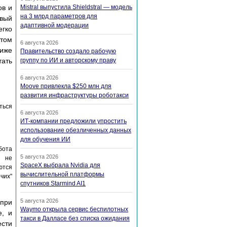
ов и
Mistral выпустила Shieldstral — модель
на 3 млрд параметров для
вый
адаптивной модерации
егко
этом
6 августа 2026
ниже
Правительство создало рабочую
тать
группу по ИИ и авторскому праву
6 августа 2026
Moove привлекла $250 млн для
развития инфраструктуры роботакси
ться
6 августа 2026
ИТ-компании предложили упростить
использование обезличенных данных
для обучения ИИ
бота
5 августа 2026
т не
SpaceX выбрала Nvidia для
ются
вычислительной платформы
чих"
спутников Starmind AI1
5 августа 2026
 при
Waymo открыла сервис беспилотных
е, и
такси в Далласе без списка ожидания
ести