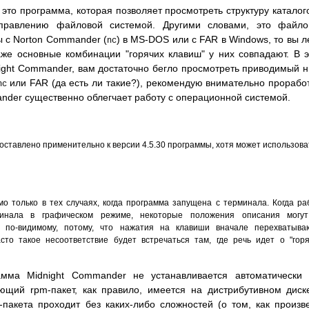
 это программа, которая позволяет просмотреть структуру каталог
правлению файловой системой. Другими словами, это файло
 с Norton Commander (
) в MS-DOS или с FAR в Windows, то вы л
nc
аже основные комбинации "горячих клавиш" у них совпадают. В 
dnight Commander, вам достаточно бегло просмотреть приводимый 
или FAR (да есть ли такие?), рекомендую внимательно прорабо
nc
ander существенно облегчает работу с операционной системой.
оставлено применительно к версии 4.5.30 программы, хотя может использова
 только в тех случаях, когда программа запущена с терминала. Когда ра
минала в графическом режиме, некоторые положения описания могу
, по-видимому, потому, что нажатия на клавиши вначале перехватыва
сто такое несоответствие будет встречаться там, где речь идет о "горя
амма Midnight Commander не устанавливается автоматически
ющий rpm-пакет, как правило, имеется на дистрибутивном диск
пакета проходит без каких-либо сложностей (о том, как произв