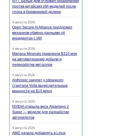
NYT: Белый дом отложил ограничения
против китайских ИИ-моделей после
спора в Кремниевой долине
4 августа 2026
Open Secure AI Alliance предложил
механизм обмена данными об
инцидентах с ИИ
4 августа 2026
Mariana Minerals привлекла $310 млн
на автоматизацию добычи и
переработки металлов
4 августа 2026
Anthropic закупит у облачного
стартапа Volta вычислительные
мощности на $10 млрд
4 августа 2026
NVIDIA открыла веса Alpamayo 2
Super — модели для разработки
автопилотов
4 августа 2026
AMD начала добавлять в Linux