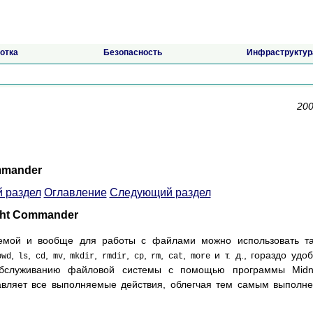
отка
Безопасность
Инфраструктур
200
mmander
 раздел
Оглавление
Следующий раздел
ght Commander
емой и вообще для работы с файлами можно использовать та
,
,
,
,
,
,
,
,
,
и т. д., гораздо удо
pwd
ls
cd
mv
mkdir
rmdir
cp
rm
cat
more
бслуживанию файловой системы с помощью программы Midni
авляет все выполняемые действия, облегчая тем самым выполн