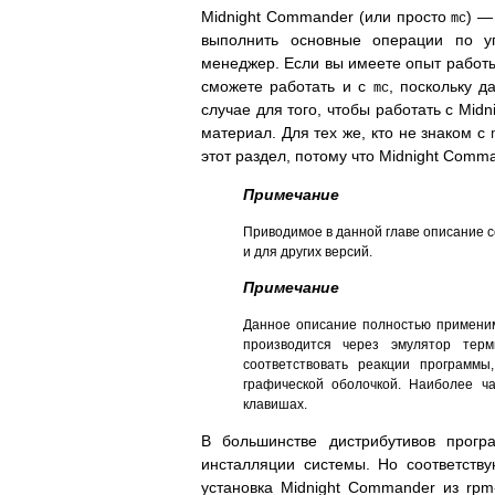
Midnight Commander (или просто
) —
mc
выполнить основные операции по у
менеджер. Если вы имеете опыт работы
сможете работать и с
, поскольку д
mc
случае для того, чтобы работать с Mi
материал. Для тех же, кто не знаком с
этот раздел, потому что Midnight Comm
Примечание
Приводимое в данной главе описание с
и для других версий.
Примечание
Данное описание полностью применимо
производится через эмулятор тер
соответствовать реакции программы
графической оболочкой. Наиболее ча
клавишах.
В большинстве дистрибутивов прогр
инсталляции системы. Но соответству
установка Midnight Commander из rpm-