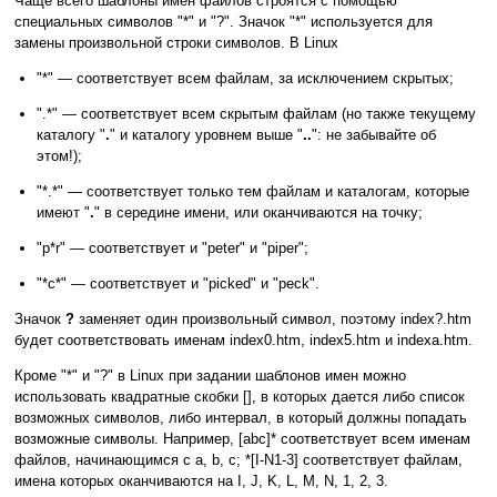
Чаще всего шаблоны имен файлов строятся с помощью
специальных символов "*" и "?". Значок "*" используется для
замены произвольной строки символов. В Linux
"*" — соответствует всем файлам, за исключением скрытых;
".*" — соответствует всем скрытым файлам (но также текущему
каталогу "
.
" и каталогу уровнем выше "
..
": не забывайте об
этом!);
"*.*" — соответствует только тем файлам и каталогам, которые
имеют "
.
" в середине имени, или оканчиваются на точку;
"p*r" — соответствует и "peter" и "piper";
"*c*" — соответствует и "picked" и "peck".
Значок
?
заменяет один произвольный символ, поэтому index?.htm
будет соответствовать именам index0.htm, index5.htm и indexa.htm.
Кроме "*" и "?" в Linux при задании шаблонов имен можно
использовать квадратные скобки [], в которых дается либо список
возможных символов, либо интервал, в который должны попадать
возможные символы. Например, [abc]* соответствует всем именам
файлов, начинающимся с a, b, c; *[I-N1-3] соответствует файлам,
имена которых оканчиваются на I, J, K, L, M, N, 1, 2, 3.