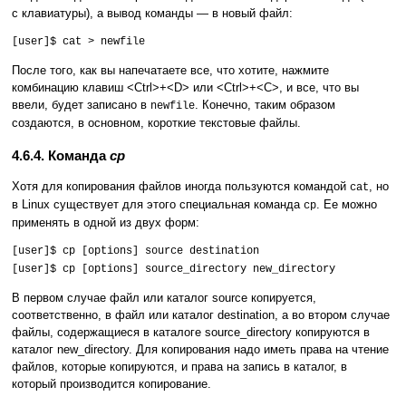
с клавиатуры), а вывод команды — в новый файл:
[user]$ cat > newfile
После того, как вы напечатаете все, что хотите, нажмите
комбинацию клавиш <Ctrl>+<D> или <Ctrl>+<C>, и все, что вы
ввели, будет записано в
. Конечно, таким образом
newfile
создаются, в основном, короткие текстовые файлы.
4.6.4. Команда
cp
Хотя для копирования файлов иногда пользуются командой
, но
cat
в Linux существует для этого специальная команда
. Ее можно
cp
применять в одной из двух форм:
[user]$ cp [options] source destination
[user]$ cp [options] source_directory new_directory
В первом случае файл или каталог source копируется,
соответственно, в файл или каталог destination, а во втором случае
файлы, содержащиеся в каталоге source_directory копируются в
каталог new_directory. Для копирования надо иметь права на чтение
файлов, которые копируются, и права на запись в каталог, в
который производится копирование.