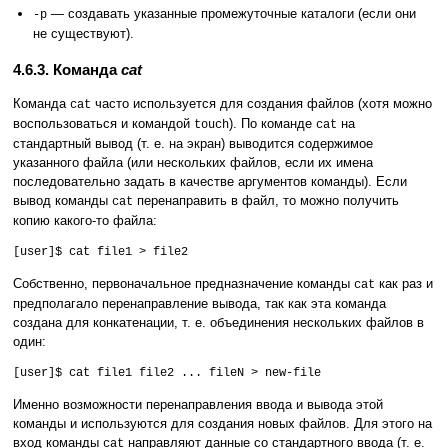
— создавать указанные промежуточные каталоги (если они
-p
не существуют).
4.6.3. Команда
cat
Команда
часто используется для создания файлов (хотя можно
cat
воспользоваться и командой
). По команде
на
touch
cat
стандартный вывод (т. е. на экран) выводится содержимое
указанного файла (или нескольких файлов, если их имена
последовательно задать в качестве аргументов команды). Если
вывод команды
перенаправить в файл, то можно получить
cat
копию какого-то файла:
[user]$ cat file1 > file2
Собственно, первоначальное предназначение команды
как раз и
cat
предполагало перенаправление вывода, так как эта команда
создана для конкатенации, т. е. объединения нескольких файлов в
один:
[user]$ cat file1 file2 ... fileN > new-file
Именно возможности перенаправления ввода и вывода этой
команды и используются для создания новых файлов. Для этого на
вход команды
направляют данные со стандартного ввода (т. е.
cat