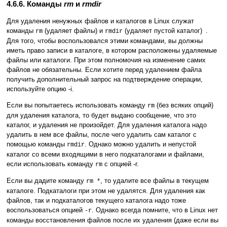
4.6.6. Команды
rm
и
rmdir
Для удаления ненужных файлов и каталогов в Linux служат
команды
(удаляет файлы) и
(удаляет пустой каталог)
.
rm
rmdir
Для того, чтобы воспользовался этими командами, вы должны
иметь право записи в каталоге, в котором расположены удаляемые
файлы или каталоги. При этом полномочия на изменение самих
файлов не обязательны. Если хотите перед удалением файла
получить дополнительный запрос на подтверждение операции,
используйте опцию -i.
Если вы попытаетесь использовать команду
(без всяких опций)
rm
для удаления каталога, то будет выдано сообщение, что это
каталог, и удаления не произойдет. Для удаления каталога надо
удалить в нем все файлы, после чего удалить сам каталог с
помощью команды
. Однако можно удалить и непустой
rmdir
каталог со всеми входящими в него подкаталогами и файлами,
если использовать команду
с опцией -r.
rm
Если вы дадите команду
, то удалите все файлы в текущем
rm *
каталоге. Подкаталоги при этом не удалятся. Для удаления как
файлов, так и подкаталогов текущего каталога надо тоже
воспользоваться опцией
. Однако всегда помните, что в Linux нет
-r
команды восстановления файлов после их удаления (даже если вы