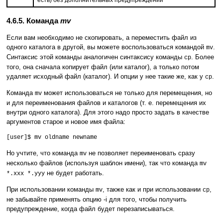
4.6.5. Команда
mv
Если вам необходимо не скопировать, а переместить файл из
одного каталога в другой, вы можете воспользоваться командой
.
mv
Синтаксис этой команды аналогичен синтаксису команды
. Более
cp
того, она сначала копирует файл (или каталог), а только потом
удаляет исходный файл (каталог). И опции у нее такие же, как у
.
cp
Команда
может использоваться не только для перемещения, но
mv
и для переименования файлов и каталогов (т. е. перемещения их
внутри одного каталога). Для этого надо просто задать в качестве
аргументов старое и новое имя файла:
[user]$ mv oldname newname
Но учтите, что команда
не позволяет переименовать сразу
mv
несколько файлов (используя шаблон имени), так что команда
mv
не будет работать.
*.xxx *.yyy
При использовании команды
, также как и при использовании
,
mv
cp
не забывайте применять опцию -i для того, чтобы получить
предупреждение, когда файл будет перезаписываться.