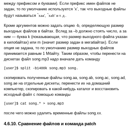
между префиксом и буквами). Если префикс имен файлов не
задан, то по умолчанию используется ‘x’, так что выходные файлы
`
`
будут называться
xaa'
,
xab'
и т. д.
.
Кроме аргументов можно задать опцию -b, определяющую размер
выходных файлов в байтах. Вслед за –b должно стоять число, а за
ним — буква k (показывающая, что размер выходного файла указан
в килобайтах) или m (значит размер задан в мегабайтах). Если
опция не задана, то по умолчанию размер выходных файлов
принимается равным 1 Мбайту. Таким образом, чтобы перенести на
дискетах файл song.mp3 надо вначале дать команду
[user]$ split -b1400k song.mp3 song.
скопировать полученные файлы song.aa, song.ab, song.ac, song.ad,
song.ae на отдельные дискеты, перенести их на домашний
компьютер, скопировать в какой-нибудь каталог и восстановить
исходный файл с помощью команды
[user]$ cat song.* > song.mp3
после чего можно удалить временные файлы song.xx.
4.6.10. Сравнение файлов и команда patch