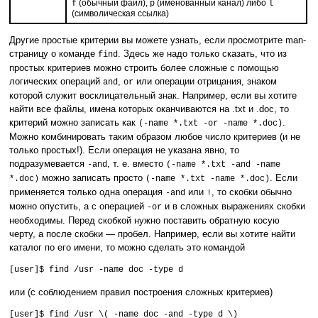
(обычный файл),
(именованный канал) либо
f
p
l
(символическая ссылка)
Другие простые критерии вы можете узнать, если просмотрите man-
страницу о команде
. Здесь же надо только сказать, что из
find
простых критериев можно строить более сложные с помощью
логических операций
,
или операции отрицания, знаком
and
or
которой служит восклицательный знак. Например, если вы хотите
найти все файлы, имена которых оканчиваются на .txt и .doc, то
критерий можно записать как
.
(-name *.txt -or -name *.doc)
Можно комбинировать таким образом любое число критериев (и не
только простых!). Если операция не указана явно, то
подразумевается
, т. е. вместо
-and
(-name *.txt -and -name
можно записать просто
. Если
*.doc)
(-name *.txt -name *.doc)
применяется только одна операция
или
, то скобки обычно
-and
!
можно опустить, а с операцией
и в сложных выражениях скобки
-or
необходимы. Перед скобкой нужно поставить обратную косую
черту, а после скобки — пробел. Например, если вы хотите найти
каталог по его имени, то можно сделать это командой
[user]$ find /usr -name doc -type d
или (с соблюдением правил построения сложных критериев)
[user]$ find /usr \( -name doc -and -type d \)