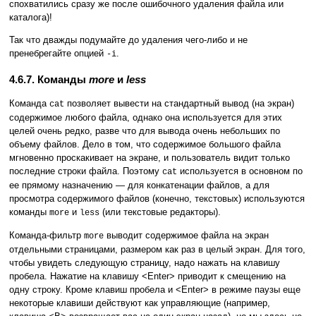
спохватились сразу же после ошибочного удаления файла или
каталога)!
Так что дважды подумайте до удаления чего-либо и не
пренебрегайте опцией
.
-i
4.6.7. Команды
more
и
less
Команда
позволяет вывести на стандартный вывод (на экран)
cat
содержимое любого файла, однако она используется для этих
целей очень редко, разве что для вывода очень небольших по
объему файлов. Дело в том, что содержимое большого файла
мгновенно проскакивает на экране, и пользователь видит только
последние строки файла. Поэтому
используется в основном по
cat
ее прямому назначению — для конкатенации файлов, а для
просмотра содержимого файлов (конечно, текстовых) используются
команды
и
(или текстовые редакторы).
more
less
Команда-фильтр
выводит содержимое файла на экран
more
отдельными страницами, размером как раз в целый экран. Для того,
чтобы увидеть следующую страницу, надо нажать на клавишу
пробела. Нажатие на клавишу <Enter> приводит к смещению на
одну строку. Кроме клавиш пробела и <Enter> в режиме паузы еще
некоторые клавиши действуют как управляющие (например,