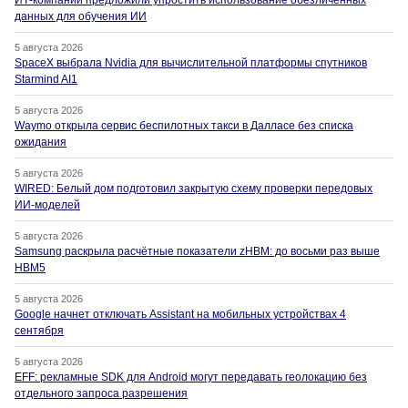
ИТ-компании предложили упростить использование обезличенных
данных для обучения ИИ
5 августа 2026
SpaceX выбрала Nvidia для вычислительной платформы спутников
Starmind AI1
5 августа 2026
Waymo открыла сервис беспилотных такси в Далласе без списка
ожидания
5 августа 2026
WIRED: Белый дом подготовил закрытую схему проверки передовых
ИИ-моделей
5 августа 2026
Samsung раскрыла расчётные показатели zHBM: до восьми раз выше
HBM5
5 августа 2026
Google начнет отключать Assistant на мобильных устройствах 4
сентября
5 августа 2026
EFF: рекламные SDK для Android могут передавать геолокацию без
отдельного запроса разрешения