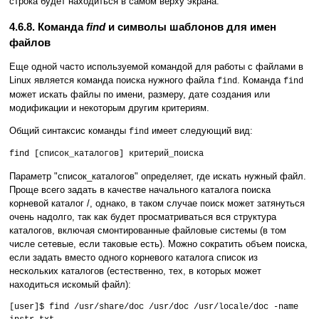
строка будет находиться в самом верху экрана.
4.6.8. Команда
find
и символы шаблонов для имен
файлов
Еще одной часто используемой командой для работы с файлами в
Linux является команда поиска нужного файла
. Команда
find
find
может искать файлы по имени, размеру, дате создания или
модификации и некоторым другим критериям.
Общий синтаксис команды
имеет следующий вид:
find
find [список_каталогов] критерий_поиска
Параметр "список_каталогов" определяет, где искать нужный файл.
Проще всего задать в качестве начального каталога поиска
корневой каталог /, однако, в таком случае поиск может затянуться
очень надолго, так как будет просматриваться вся структура
каталогов, включая смонтированные файловые системы (в том
числе сетевые, если таковые есть). Можно сократить объем поиска,
если задать вместо одного корневого каталога список из
нескольких каталогов (естественно, тех, в которых может
находиться искомый файл):
[user]$ find /usr/share/doc /usr/doc /usr/locale/doc -name