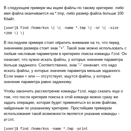
В следующем примере мы ищем файлы по такому критерию: либо
имя файла оканчивается на *.tmp, либо размер файла больше 100
Кбайт.
[user]$ find /home/kos \( \( -name *.tmp \) -or \( -size
+200 \) \)
В последнем примере стоит обратить внимание на то, что перед
значением размера стоит знак "+". Такой знак можно использовать с
любым числовым параметром в критериях поиска команды
. Он
find
означает, что нужно искать файлы, у которых значение параметра
больше заданного. Соответственно, знак "
-
" означает, что надо
искать файлы, у которых значение параметра меньше заданного.
Если знаки + или — отсутствует, ищутся файлы, у которых
значение параметра равно заданному.
Чтобы закончить рассмотрение команды
, надо сказать еще о
find
том, что после критерия поиска в этой команде можно сразу же
задать операцию, которая будет применяться ко всем файлам,
найденным по указанному критерию. Простейшим примером
использования такой возможности является указание команды
–
.
print
[user]$ find /home/kos -name *.tmp -print