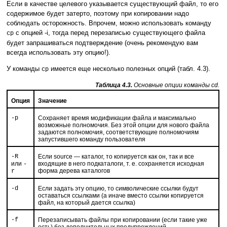
Если в качестве целевого указывается существующий файл, то его
содержимое будет затерто, поэтому при копировании надо
соблюдать осторожность. Впрочем, можно использовать команду
с опцией -i, тогда перед перезаписью существующего файла
cp
будет запрашиваться подтверждение (очень рекомендую вам
всегда использовать эту опцию!).
У команды
имеется еще несколько полезных опций (табл. 4.3).
cp
Таблица 4.3.
Основные опции команды cd.
Опция
Значение
-p
Сохраняет время модификации файла и максимально
возможные полномочия. Без этой опции для нового файла
задаются полномочия, соответствующие полномочиям
запустившего команду пользователя
-R
Если source — каталог, то копируется как он, так и все
или
входящие в него подкаталоги, т. е. сохраняется исходная
-
форма дерева каталогов
r
-d
Если задать эту опцию, то символические ссылки будут
оставаться ссылками (а иначе вместо ссылки копируется
файл, на который дается ссылка)
-f
Перезаписывать файлы при копировании (если такие уже
есть) без дополнительных предупреждений