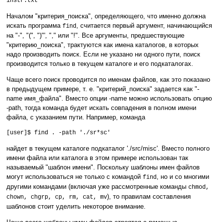
instr.txt
Началом "критерия_поиска", определяющего, что именно должна
искать программа
, считается первый аргумент, начинающийся
find
на "-", "(", ")"', "," или "!". Все аргументы, предшествующие
"критерию_поиска", трактуются как имена каталогов, в которых
надо производить поиск. Если не указано ни одного пути, поиск
производится только в текущем каталоге и его подкаталогах.
Чаще всего поиск проводится по именам файлов, как это показано
в предыдущем примере, т. е. "критерий_поиска" задается как "-
name имя_файла". Вместо опции -name можно использовать опцию
-path, тогда команда будет искать совпадения в полном имени
файла, с указанием пути. Например, команда
[user]$ find . -path './sr*sc'
найдет в текущем каталоге подкаталог './src/misc'. Вместо полного
имени файла или каталога в этом примере использован так
называемый "шаблон имени". Поскольку шаблоны имен файлов
могут использоваться не только с командой
, но и со многими
find
другими командами (включая уже рассмотренные команды
chmod,
), то правилам составления
chown, chgrp, cp, rm, cat, mv
шаблонов стоит уделить некоторое внимание.