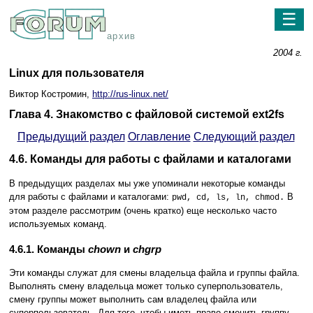
☰
архив
2004 г.
Linux для пользователя
Виктор Костромин,
http://rus-linux.net/
Глава 4. Знакомство с файловой системой ext2fs
Предыдущий раздел
Оглавление
Следующий раздел
4.6. Команды для работы с файлами и каталогами
В предыдущих разделах мы уже упоминали некоторые команды
для работы с файлами и каталогами:
В
pwd, cd, ls, ln, chmod.
этом разделе рассмотрим (очень кратко) еще несколько часто
используемых команд.
4.6.1. Команды
chown
и
chgrp
Эти команды служат для смены владельца файла и группы файла.
Выполнять смену владельца может только суперпользователь,
смену группы может выполнить сам владелец файла или
суперпользователь. Для того, чтобы иметь право сменить группу,