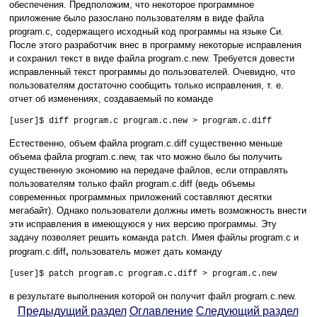
обеспечения. Предположим, что некоторое программное
приложение было разослано пользователям в виде файла
program.c, содержащего исходный код программы на языке Си.
После этого разработчик внес в программу некоторые исправления
и сохранил текст в виде файла program.c.new. Требуется довести
исправленный текст программы до пользователей. Очевидно, что
пользователям достаточно сообщить только исправления, т. е.
отчет об изменениях, создаваемый по команде
[user]$ diff program.c program.c.new > program.c.diff
Естественно, объем файла program.c.diff существенно меньше
объема файла program.c.new, так что можно было бы получить
существенную экономию на передаче файлов, если отправлять
пользователям только файл program.c.diff
(ведь объемы
современных программных приложений составляют десятки
мегабайт).
Однако пользователи должны иметь возможность внести
эти исправления в имеющуюся у них версию программы. Эту
задачу позволяет решить команда
. Имея файлы program.c и
patch
program.c.diff
,
пользователь может дать команду
[user]$ patch program.c program.c.diff > program.c.new
в результате выполнения которой он получит файл program.c.new.
Предыдущий раздел
Оглавление
Следующий раздел