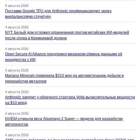
5 августа 2026
Поставки Google TPU для Anthropic профинансируют через
внебалансовую структуру
4 августа 2026
NYT: Белый дом отложил ограничения против китайских ИИ-моделей
после спора в Кремниевой долине
4 августа 2026
Open Secure AI Alliance предложил механизм обмена данными об
инцидентах с ИИ
4 августа 2026
Mariana Minerals привлекла $310 млн на автоматизацию добычи и
переработки металлов
4 августа 2026
Anthropic закупит у облачного стартапа Volta вычислительные мощности
на $10 млрд
4 августа 2026
NVIDIA открыла веса Alpamayo 2 Super — модели для разработки
автопилотов
4 августа 2026