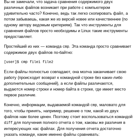
Вы не замечали, что задача сравнения содержимого двух
различных файлов возникает при работе с компьютером
удивительно часто? Конечно, ведь так легко скопировать файл, а
потом забываешь, какая же из версий новее или качественнее (по
одному автору ведомым критериям). Так что инструменты для
сравнения файлов просто необходимы и Linux такие инструменты
предоставляет.
Простейший из них — команда
. Эта команда просто сравнивает
cmp
содержимое двух файлов по-байтно:
[user]$ cmp file1 file2
Если файлы полностью совпадают, она молча заканчивает свою
работу (происходит возврат к командной строке без каких-либо
дополнительных сообщений), а если файлы различаются,
выдаются номер строки и номер байта в строке, где имеет место
первое различие.
Конечно, информации, выдаваемой командой
, маловато для
cmp
того, чтобы принять, например, решение о том, какой из двух
файлов нам более ценен. Поэтому стоит воспользоваться командой
для получения полного отчета о том, каковы же различия в
diff
интересующих нас файлах. Для получения отчета достаточно
указать команде, какие именно файлы сравнивать: