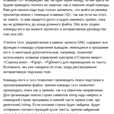
клавиша <B> возвращает вас на один экран назад), но мы здесь не
будем приводить полного их перечня, как и перечня опций команды.
Вам для начала надо еще только запомнить, что выйти из режима
просмотра можно с помощью клавиши <Q>, так как если вы этого
не знаете, то вам придется долго и нудно нажимать пробел, пока
вы не доберетесь до конца длинного файла. Обо всех опциях
команды
вы можете прочитать в интерактивном руководстве
more
man или info.
Утилита
, разработанная в рамках проекта GNU, содержит все
less
функции и команды управления выводом, имеющиеся в программе
, и некоторые дополнительные, например, позволяет
more
использовать клавиши управления курсором (<Стрелка вверх>,
<Стрелка вниз>, <PgUp>, <PgDown>) для перемещения по тексту.
Вспомните, мы уже говорили об этом, когда рассматривали
интерактивную подсказку
man.
Команды
и
позволяют производить поиск подстроки в
more
less
просматриваемом файле, причем команда
позволяет
less
производить поиск как в прямом, так и в обратном направлении.
Для организации поиска строки символов string надо набрать в
командной строке программы в нижней части экрана (там, где
двоеточие) /string. Если искомая строка будет найдена, будет
отображен соответствующий кусок текста, причем найденная