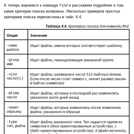
А теперь вернемся к команде
и расскажем подробнее о том,
find
какие критерии поиска возможны. Несколько примеров простых
критериев поиска перечислены в табл. 4.4.
Таблица 4.4.
Критерии поиска для команды find.
Опция
Значение
-name
Ищет файлы, имена которых соответствуют шаблону
шаблон
-group
Ищет файлы, принадлежащие указанной группе
имя
-size
Ищет файлы, размером в
512-байтных блоков.
число
число
[c]
Если после числа стоит символ c, значит размер указан
в байтах (символах)
-mtime
Ищет файлы, которые в последний раз изменялись
число
указанное
число
дней назад
-newer
Ищет файлы, которые изменялись после изменения
образец
файла, указанного в образце
-type
Ищет файлы указанного типа. Тип задается одним из
тип_файла
символов
(блок-ориентированные устройства),
b
c
(байт-ориентированные устройства),
(файл каталога),
d