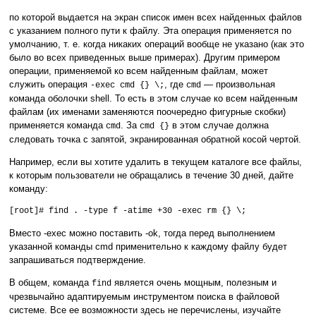
по которой выдается на экран список имен всех найденных файлов
с указанием полного пути к файлу. Эта операция применяется по
умолчанию, т. е. когда никаких операций вообще не указано (как это
было во всех приведенных выше примерах). Другим примером
операции, применяемой ко всем найденным файлам, может
служить операция
, где
— произвольная
-exec cmd {} \;
cmd
команда оболочки shell. То есть в этом случае ко всем найденным
файлам (их именами заменяются поочередно фигурные скобки)
применяется команда
. За
в этом случае должна
cmd
cmd {}
следовать точка с запятой, экранированная обратной косой чертой.
Например, если вы хотите удалить в текущем каталоге все файлы,
к которым пользователи не обращались в течение 30 дней, дайте
команду:
[root]# find . -type f -atime +30 -exec rm {} \;
Вместо -exec можно поставить -ok, тогда перед выполнением
указанной команды cmd применительно к каждому файлу будет
запрашиваться подтверждение.
В общем, команда
является очень мощным, полезным и
find
чрезвычайно адаптируемым инструментом поиска в файловой
системе. Все ее возможности здесь не перечислены, изучайте