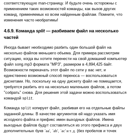
соответствующую man-страницу. И будьте очень осторожны с
применением таких возможностей команды, как вызов других
команд, применяемых ко всем найденным файлам. Помните, что
изменения часто необратимы!
4.6.9. Команда
split
— разбиваем файл на несколько
частей
Иногда бывает необходимо разбить один большой файл на
несколько файлов меньшего объема. Для примера рассмотрим
ситуацию, когда вы хотите перенести на свой домашний компьютер
файл song.mp3 формата "MP3", размером в 4,894,425 байт.
Возможности перекачать этот файл по сети у вас нет, и
единственно возможный способ переноса — воспользоваться
дискетами. Но, поскольку на одну дискету файл не помещается,
требуется разбить его на несколько маленьких файлов, а потом
"собрать" снова. Для решения этой задачи можно воспользоваться
командой
.
split
Команда
копирует файл, разбивая его на отдельные файлы
split
заданной длины. В качестве аргументов ей надо указать имя
исходного файла и префикс имен выходных файлов. Имена
выходных файлов будут составляться из этого префикса и двух
дополнительных букв
`aa'
,
`ab'
,
`ac' и т. д.
(без пробелов и точек