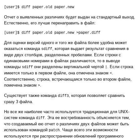
[user]$ diff paper.old paper.new
Отчет о выявленных различиях будет выдан на стандартный выход.
Естественно, его лучше перенаправить в файл:
[user]$ diff paper.old paper.new >paper.diff
Для оценки версий одного и того же файла более удобна может
оказаться команда
, которая выдает результат сравнения в
sdiff
виде двух столбцов, разделенных пробелами. Если строки с
одинаковыми номерами в файлах различаются, то в выводе
команды
они разделены вертикальной чертой
. Если строка
sdiff
|
имеется только в первом файле, она отмечена знаком
.
<
Соответственно, строка, встречающаяся только во втором файле,
помечена знаком
.
>
Существует также команда
, которая позволяет сравнить
diff3
сразу 3 файла.
Но все же наиболее часто используется традиционная для UNIX-
систем команда
. Эта ее востребованность объясняется тем,
diff
что создаваемый ею отчет о различиях двух файлов может быть
использован командой
. Чаще всего эти возможности
patch
используются при распространении обновлений программного