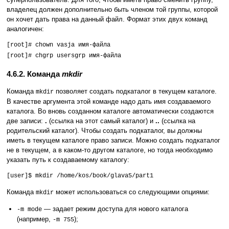
владелец должен дополнительно быть членом той группы, которой
он хочет дать права на данный файл. Формат этих двух команд
аналогичен:
[root]# chown vasja имя-файла
[root]# chgrp usersgrp имя-файла
4.6.2. Команда
mkdir
Команда
позволяет создать подкаталог в текущем каталоге.
mkdir
В качестве аргумента этой команде надо дать имя создаваемого
каталога. Во вновь созданном каталоге автоматически создаются
две записи:
.
(ссылка на этот самый каталог) и
..
(ссылка на
родительский каталог). Чтобы создать подкаталог, вы должны
иметь в текущем каталоге право записи. Можно создать подкаталог
не в текущем, а в каком-то другом каталоге, но тогда необходимо
указать путь к создаваемому каталогу:
[user]$ mkdir /home/kos/book/glava5/part1
Команда
может использоваться со следующими опциями:
mkdir
— задает режим доступа для нового каталога
-m mode
(например,
);
-m 755