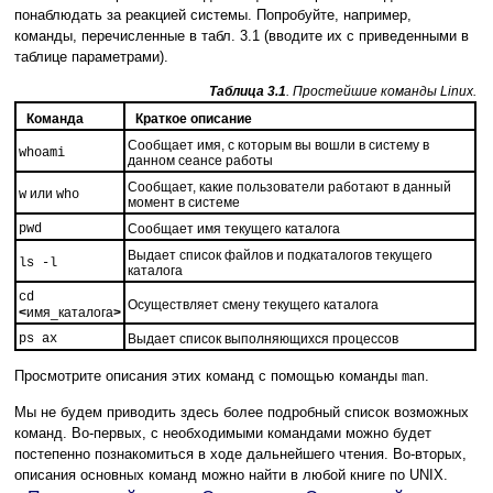
понаблюдать за реакцией системы. Попробуйте, например,
команды, перечисленные в табл. 3.1 (вводите их с приведенными в
таблице параметрами).
Таблица 3.1
. Простейшие команды Linux.
Команда
Краткое описание
Сообщает имя, с которым вы вошли в систему в
whoami
данном сеансе работы
Сообщает, какие пользователи работают в данный
или
w
who
момент в системе
pwd
Сообщает имя текущего каталога
Выдает список файлов и подкаталогов текущего
ls -l
каталога
cd
Осуществляет смену текущего каталога
<
имя_каталога
>
ps ax
Выдает список выполняющихся процессов
Просмотрите описания этих команд с помощью команды
.
man
Мы не будем приводить здесь более подробный список возможных
команд. Во-первых, с необходимыми командами можно будет
постепенно познакомиться в ходе дальнейшего чтения. Во-вторых,
описания основных команд можно найти в любой книге по UNIX.