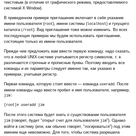
текстовым (в отличие от графического режима, предоставляемого
системой X Window).
В приведенном примере приглашение включает в себя указание
имени пользователя (
), имени системы (
) и тукущего
root
localhost
каталога
). Вид приглашения тоже можно изменить. Во всех
(
/root
последующих примерах мы будем использовать приглашение,
состоящее только из имени пользователя.
Прежде чем предложить вам ввести первую команду, надо сказать,
что в любой UNIX-системе учитывается регистр символов, т. е.
различаются строчные и прописные буквы. Поэтому вводить все
команды и их параметры следует именно так, как указано в
примерах, учитывая регистр.
Первая команда, которую стоит ввести — команда
. После
useradd
имени команды надо ввести пробел и имя пользователя, например,
jim:
[root]# useradd jim
После этого система будет знать о существовании пользователя
(говорят, будет "открыт счет для пользователя
"). Однако
jim
jim
войти в систему (или, как обычно говорят, "логироваться") под этим
именем еще невозможно. Для того, чтобы система разрешила