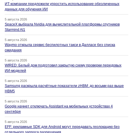
ИТ-компании предложили упростить использование обезличенных
данных для обучения ИИ
5 августа 2026
SpaceX выбрала Nvidia для вычислительной платформы спутников
Starmind AI1
5 августа 2026
Waymo открыла сервис беспилотных такси в Далласе без списка
ожидания
5 августа 2026
WIRED: Белый дом подготовил закрытую схему проверки передовых
ИИ-моделей
5 августа 2026
Samsung раскрыла расчётные показатели zHBM: до восьми раз выше
HBM5
5 августа 2026
Google начнет отключать Assistant на мобильных устройствах 4
сентября
5 августа 2026
EFF: рекламные SDK для Android могут передавать геолокацию без
отдельного запроса разрешения