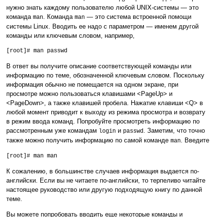
нужно знать каждому пользователю любой UNIX-системы — это
команда
. Команда
— это система встроенной помощи
man
man
системы Linux. Вводить ее надо с параметром — именем другой
команды или ключевым словом, например,
[root]# man passwd
В ответ вы получите описание соответствующей команды или
информацию по теме, обозначенной ключевым словом. Поскольку
информация обычно не помещается на одном экране, при
просмотре можно пользоваться клавишами <PageUp> и
<PageDown>, а также клавишей пробела. Нажатие клавиши <Q> в
любой момент приводит к выходу из режима просмотра и возврату
в режим ввода команд. Попробуйте просмотреть информацию по
рассмотренным уже командам
и
. Заметим, что точно
login
passwd
также можно получить информацию по самой команде
. Введите
man
[root]# man man
К сожалению, в большинстве случаев информация выдается по-
английски. Если вы не читаете по-английски, то терпеливо читайте
настоящее руководство или другую подходящую книгу по данной
теме.
Вы можете попробовать вводить еще некоторые команды и