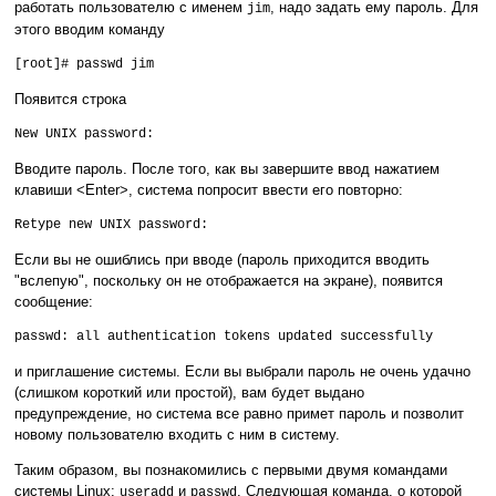
работать пользователю с именем
, надо задать ему пароль. Для
jim
этого вводим команду
[root]# passwd jim
Появится строка
New UNIX password:
Вводите пароль. После того, как вы завершите ввод нажатием
клавиши <Enter>, система попросит ввести его повторно:
Retype new UNIX password:
Если вы не ошиблись при вводе (пароль приходится вводить
"вслепую", поскольку он не отображается на экране), появится
сообщение:
passwd: all authentication tokens updated successfully
и приглашение системы. Если вы выбрали пароль не очень удачно
(слишком короткий или простой), вам будет выдано
предупреждение, но система все равно примет пароль и позволит
новому пользователю входить с ним в систему.
Таким образом, вы познакомились с первыми двумя командами
системы Linux:
и
. Следующая команда, о которой
useradd
passwd