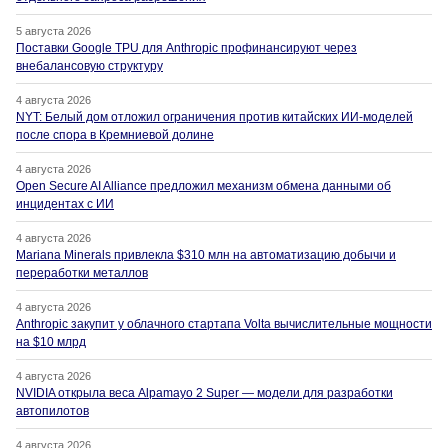
5 августа 2026
Поставки Google TPU для Anthropic профинансируют через
внебалансовую структуру
4 августа 2026
NYT: Белый дом отложил ограничения против китайских ИИ-моделей
после спора в Кремниевой долине
4 августа 2026
Open Secure AI Alliance предложил механизм обмена данными об
инцидентах с ИИ
4 августа 2026
Mariana Minerals привлекла $310 млн на автоматизацию добычи и
переработки металлов
4 августа 2026
Anthropic закупит у облачного стартапа Volta вычислительные мощности
на $10 млрд
4 августа 2026
NVIDIA открыла веса Alpamayo 2 Super — модели для разработки
автопилотов
4 августа 2026