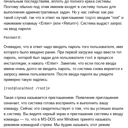
печальным последствиям, вплоть до полного краха системы.
Поэтому обычно под этим именем входят в систему только для
выполнения административных задач. Но у нас сейчас как раз
такой случай, так что в ответ на приглашение
:
вводим "root" и
login
нажимаем клавишу <Enter> (или <Return>). Система выдаст запрос
на ввод пароля:
Password:
Очевидно, что в ответ надо вводить пароль того пользователя, имя
которого было введено ранее. При первой загрузке надо ввести тот
пароль, которой был задан для пользователя
в процессе
root
инсталляции, и нажать <Enter>. Заметим, что если после ввода
имени очень долго не вводить пароль, то система снова вернется к
запросу имени пользователя. После ввода пароля вы увидите
примерно такую надпись:
[root@localhost /root]#
Такая строка называется приглашением. Появление приглашения
означает, что система готова воспринять и выполнить вашу
команду. Сейчас это свидетельствует о том, что вы успешно вошли
в систему. Вы видите черный экран и приглашение системы к вводу
команды — то, что в MS-DOS или Windows принято называть
режимом командной строки. Мы будем называть этот режим