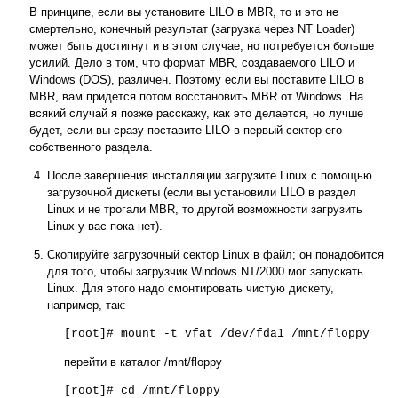
В принципе, если вы установите LILO в MBR, то и это не
смертельно, конечный результат (загрузка через NT Loader)
может быть достигнут и в этом случае, но потребуется больше
усилий. Дело в том, что формат MBR, создаваемого LILO и
Windows (DOS), различен. Поэтому если вы поставите LILO в
MBR, вам придется потом восстановить MBR от Windows. На
всякий случай я позже расскажу, как это делается, но лучше
будет, если вы сразу поставите LILO в первый сектор его
собственного раздела.
После завершения инсталляции загрузите Linux с помощью
загрузочной дискеты (если вы установили LILO в раздел
Linux и не трогали MBR, то другой возможности загрузить
Linux у вас пока нет).
Скопируйте загрузочный сектор Linux в файл; он понадобится
для того, чтобы загрузчик Windows NT/2000 мог запускать
Linux. Для этого надо смонтировать чистую дискету,
например, так:
[root]# mount -t vfat /dev/fda1 /mnt/floppy
перейти в каталог /mnt/floppy
[root]# cd /mnt/floppy