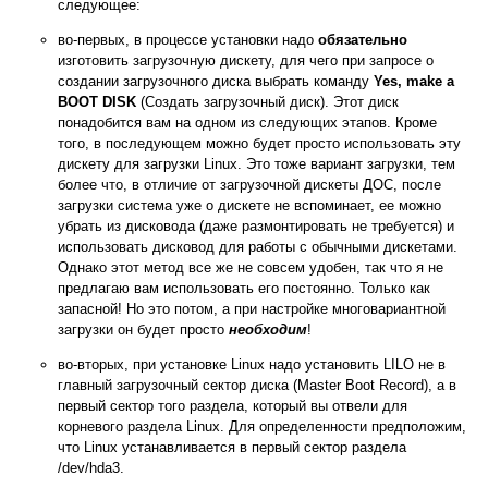
следующее:
во-первых, в процессе установки надо
обязательно
изготовить загрузочную дискету, для чего при запросе о
создании загрузочного диска выбрать команду
Yes, make a
BOOT DISK
(Создать загрузочный диск). Этот диск
понадобится вам на одном из следующих этапов. Кроме
того, в последующем можно будет просто использовать эту
дискету для загрузки Linux. Это тоже вариант загрузки, тем
более что, в отличие от загрузочной дискеты ДОС, после
загрузки система уже о дискете не вспоминает, ее можно
убрать из дисковода (даже размонтировать не требуется) и
использовать дисковод для работы с обычными дискетами.
Однако этот метод все же не совсем удобен, так что я не
предлагаю вам использовать его постоянно. Только как
запасной! Но это потом, а при настройке многовариантной
загрузки он будет просто
необходим
!
во-вторых, при установке Linux надо установить LILO не в
главный загрузочный сектор диска (Master Boot Record), а в
первый сектор того раздела, который вы отвели для
корневого раздела Linux. Для определенности предположим,
что Linux устанавливается в первый сектор раздела
/dev/hda3.