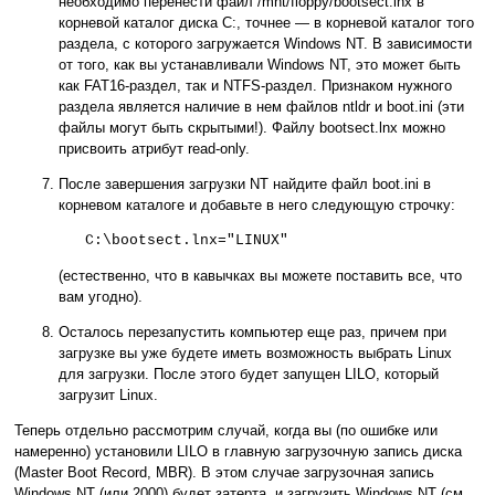
необходимо перенести файл /mnt/floppy/bootsect.lnx в
корневой каталог диска C:, точнее — в корневой каталог того
раздела, с которого загружается Windows NT. В зависимости
от того, как вы устанавливали Windows NT, это может быть
как FAT16-раздел, так и NTFS-раздел. Признаком нужного
раздела является наличие в нем файлов ntldr и boot.ini (эти
файлы могут быть скрытыми!). Файлу bootsect.lnx можно
присвоить атрибут read-only.
После завершения загрузки NT найдите файл boot.ini в
корневом каталоге и добавьте в него следующую строчку:
C:\bootsect.lnx="LINUX"
(естественно, что в кавычках вы можете поставить все, что
вам угодно).
Осталось перезапустить компьютер еще раз, причем при
загрузке вы уже будете иметь возможность выбрать Linux
для загрузки. После этого будет запущен LILO, который
загрузит Linux.
Теперь отдельно рассмотрим случай, когда вы (по ошибке или
намеренно) установили LILO в главную загрузочную запись диска
(Master Boot Record, MBR). В этом случае загрузочная запись
Windows NT (или 2000) будет затерта, и загрузить Windows NT (см.