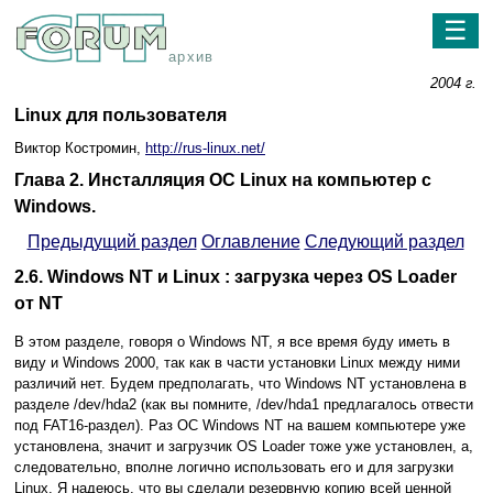
☰
архив
2004 г.
Linux для пользователя
Виктор Костромин,
http://rus-linux.net/
Глава 2. Инсталляция ОС Linux на компьютер с
Windows.
Предыдущий раздел
Оглавление
Следующий раздел
2.6. Windows NT и Linux : загрузка через OS Loader
от NT
В этом разделе, говоря о Windows NT, я все время буду иметь в
виду и Windows 2000, так как в части установки Linux между ними
различий нет. Будем предполагать, что Windows NT установлена в
разделе /dev/hda2 (как вы помните, /dev/hda1 предлагалось отвести
под FAT16-раздел). Раз ОС Windows NT на вашем компьютере уже
установлена, значит и загрузчик OS Loader тоже уже установлен, а,
следовательно, вполне логично использовать его и для загрузки
Linux. Я надеюсь, что вы сделали резервную копию всей ценной