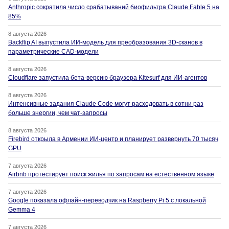
Anthropic сократила число срабатываний биофильтра Claude Fable 5 на
85%
8 августа 2026
Backflip AI выпустила ИИ-модель для преобразования 3D-сканов в
параметрические CAD-модели
8 августа 2026
Cloudflare запустила бета-версию браузера Kitesurf для ИИ-агентов
8 августа 2026
Интенсивные задания Claude Code могут расходовать в сотни раз
больше энергии, чем чат-запросы
8 августа 2026
Firebird открыла в Армении ИИ-центр и планирует развернуть 70 тысяч
GPU
7 августа 2026
Airbnb протестирует поиск жилья по запросам на естественном языке
7 августа 2026
Google показала офлайн-переводчик на Raspberry Pi 5 с локальной
Gemma 4
7 августа 2026