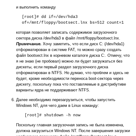
и выполнить команду
[root]# dd if=/dev/hda3
of=/mnt/floppy/bootsect.lnx bs=512 count=1
которая позволяет записать содержимое загрузочного
сектора диска /dev/hda3 в файл /mnt/floppy/bootsect.lnx.
Примечание.
Хочу заметить, что если диск C: (/dev/hda1)
отформатирован в системе FAT, то можно сразу создать
файл bootsect.lnx в корневом каталоге диска C:. Отмечу, что
я не знаю (не пробовал) можно ли будет загружаться без
дискеты, если первый раздел загрузочного диска
отформатирован в NTFS. Но думаю, что проблем и здесь не
будет, кроме необходимости переноса boot-сектора через
дискету, поскольку пока что поставляемые в дистрибутиве
варианты ядра не поддерживают NTFS.
Далее необходимо перезагрузиться, чтобы запустить
Windows NT, для чего даем в Linux команду:
[root]# shutdown -h now
Поскольку главная загрузочная запись не была изменена,
должна загрузиться Windows NT. После завершения загрузки