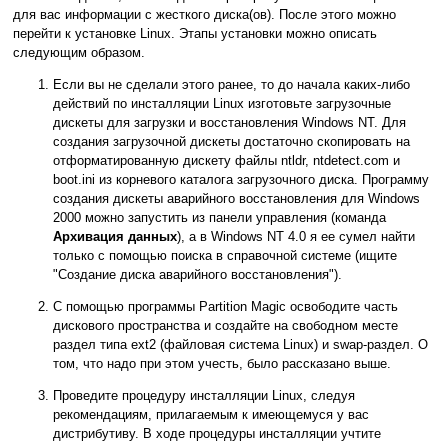
для вас информации с жесткого диска(ов). После этого можно
перейти к установке Linux. Этапы установки можно описать
следующим образом.
Если вы не сделали этого ранее, то до начала каких-либо
действий по инсталляции Linux изготовьте загрузочные
дискеты для загрузки и восстановления Windows NT. Для
создания загрузочной дискеты достаточно скопировать на
отформатированную дискету файлы ntldr, ntdetect.com и
boot.ini из корневого каталога загрузочного диска. Программу
создания дискеты аварийного восстановления для Windows
2000 можно запустить из панели управления (команда
Архивация данных
), а в Windows NT 4.0 я ее сумел найти
только с помощью поиска в справочной системе (ищите
"Создание диска аварийного восстановления").
С помощью программы Partition Magic освободите часть
дискового пространства и создайте на свободном месте
раздел типа ext2 (файловая система Linux) и swap-раздел. О
том, что надо при этом учесть, было рассказано выше.
Проведите процедуру инсталляции Linux, следуя
рекомендациям, прилагаемым к имеющемуся у вас
дистрибутиву. В ходе процедуры инсталляции учтите