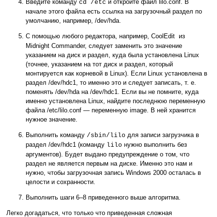
Введите команду
и откройте файл lilo.conf. В
cd /etc
начале этого файла есть ссылка на загрузочный раздел по
умолчанию, например, /dev/hda.
С помощью любого редактора, например, CoolEdit
из
Midnight Commander, следует заменить это значение
указанием на диск и раздел, куда была установлена Linux
(точнее, указанием на тот диск и раздел, который
монтируется как корневой в Linux). Если Linux установлена в
раздел /dev/hdc1, то именно это и следует записать, т. е.
поменять /dev/hda на /dev/hdc1. Если вы не помните, куда
именно установлена Linux, найдите последнюю переменную
файла /etc/lilo.conf — переменную image. В ней хранится
нужное значение.
Выполнить команду
для записи загрузчика в
/sbin/lilo
раздел /dev/hdc1 (команду
нужно выполнить без
lilo
аргументов). Будет выдано предупреждение о том, что
раздел не является первым на диске. Именно это нам и
нужно, чтобы загрузочная запись Windows 2000 осталась в
целости и сохранности.
Выполнить шаги 6–8 приведенного выше алгоритма.
Легко догадаться, что только что приведенная сложная