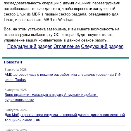
последовательность операций с двумя лишними перезагрузками
потребовалась только для того, чтобы перенести загрузочный
сектор Linux из MBR в первый сектор раздела, отведенного для
Linux, и восстановить MBR от Windows.
Все, на этом установка завершена, и вы имеете возможность на
этапе загрузки выбирать ту ОС, которая будет осуществлять
управление вашим компьютером в данном сеансе работы.
Предыдущий раздел
Оглавление
Следующий раздел
Новости IT
8 августа 2026
AMD договорилась о покупке разработчика специализированных ИИ-
чипов Taalas
8 августа 2026
Suno ограничит массовую выгрузку AI-музыки и добавит
аудиомаркировку
8 августа 2026
Для MoS₂-транзистора создали затворный диэлектрик с эквивалентной
толщиной около 1 нм
8 августа 2026