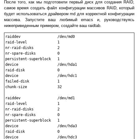
После того, как мы подготовили первый диск для создания RAID,
самое время создать файл конфигурации массивов RAID, который
будет использоваться драйвером md для корректной конфигурации
массива. Запустите ваш любимый emacs и, руководствуясь
нижеприведенным примером, создайте ваш raidtab.
raiddev                 /dev/md0

raid-level              1

nr-raid-disks           2

nr-spare-disks          0

persistent-superblock   1

device                  /dev/hda1

raid-disk               0

device                  /dev/hdc1

failed-disk             1

chunk-size		32

raiddev                 /dev/md1

raid-level              1

nr-raid-disks           2

nr-spare-disks          0

persistent-superblock   1

device                  /dev/hda3

raid-disk               0

device                  /dev/hdc3
