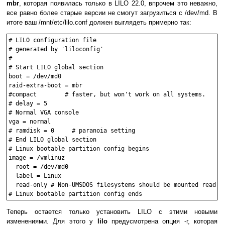
mbr
, которая появилась только в LILO 22.0, впрочем это неважно,
все равно более старые версии не смогут загрузиться с /dev/md. В
итоге ваш /mnt/etc/lilo.conf должен выглядеть примерно так:
# LILO configuration file

# generated by 'liloconfig'

#

# Start LILO global section

boot = /dev/md0

raid-extra-boot = mbr

#compact        # faster, but won't work on all systems.

# delay = 5

# Normal VGA console

vga = normal

# ramdisk = 0     # paranoia setting

# End LILO global section

# Linux bootable partition config begins

image = /vmlinuz

  root = /dev/md0

  label = Linux

  read-only # Non-UMSDOS filesystems should be mounted read-on
Теперь остается только установить LILO с этими новыми
изменениями. Для этого у
lilo
предусмотрена опция -r, которая