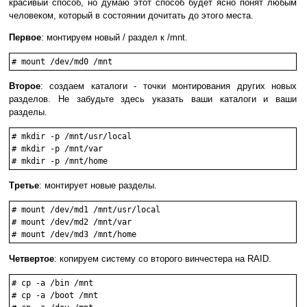
красивый способ, но думаю этот способ будет ясно понят любым
человеком, который в состоянии дочитать до этого места.
Первое
: монтируем новый / раздел к /mnt.
# mount /dev/md0 /mnt
Второе
: создаем каталоги - точки монтирования других новых
разделов. Не забудьте здесь указать ваши каталоги и ваши
разделы.
# mkdir -p /mnt/usr/local

# mkdir -p /mnt/var

Третье
: монтирует новые разделы.
# mount /dev/md1 /mnt/usr/local

# mount /dev/md2 /mnt/var

Четвертое
: копируем систему со второго винчестера на RAID.
# cp -a /bin /mnt

# cp -a /boot /mnt
