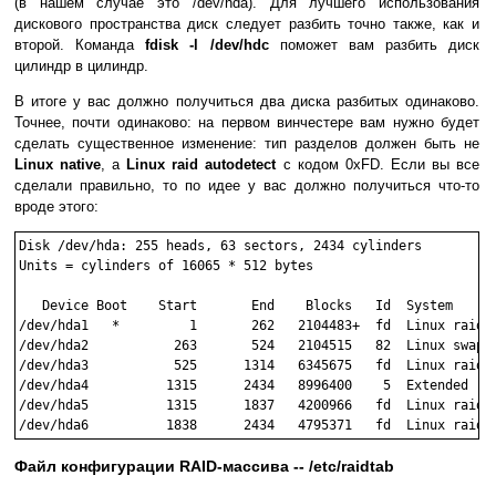
(в нашем случае это /dev/hda). Для лучшего использования
дискового пространства диск следует разбить точно также, как и
второй. Команда
fdisk -l /dev/hdc
поможет вам разбить диск
цилиндр в цилиндр.
В итоге у вас должно получиться два диска разбитых одинаково.
Точнее, почти одинаково: на первом винчестере вам нужно будет
сделать существенное изменение: тип разделов должен быть не
Linux native
, а
Linux raid autodetect
c кодом 0xFD. Если вы все
сделали правильно, то по идее у вас должно получиться что-то
вроде этого:
Disk /dev/hda: 255 heads, 63 sectors, 2434 cylinders

Units = cylinders of 16065 * 512 bytes

   Device Boot    Start       End    Blocks   Id  System

/dev/hda1   *         1       262   2104483+  fd  Linux raid a
/dev/hda2           263       524   2104515   82  Linux swap

/dev/hda3           525      1314   6345675   fd  Linux raid a
/dev/hda4          1315      2434   8996400    5  Extended

/dev/hda5          1315      1837   4200966   fd  Linux raid a
Файл конфигурации RAID-массива -- /etc/raidtab