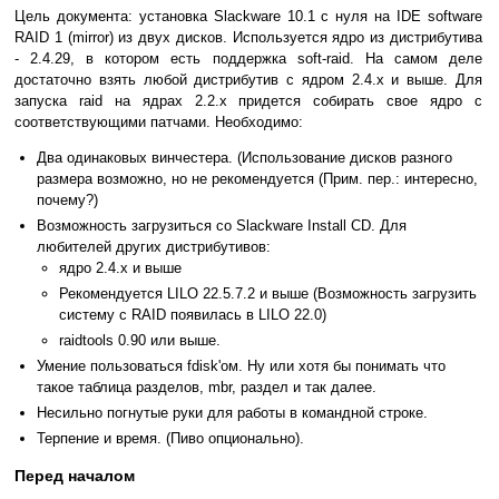
Цель документа: установка Slackware 10.1 с нуля на IDE software
RAID 1 (mirror) из двух дисков. Используется ядро из дистрибутива
- 2.4.29, в котором есть поддержка soft-raid. На самом деле
достаточно взять любой дистрибутив с ядром 2.4.x и выше. Для
запуска raid на ядрах 2.2.х придется собирать свое ядро с
соответствующими патчами. Необходимо:
Два одинаковых винчестера. (Использование дисков разного
размера возможно, но не рекомендуется (Прим. пер.: интересно,
почему?)
Возможность загрузиться со Slackware Install CD. Для
любителей других дистрибутивов:
ядро 2.4.х и выше
Рекомендуется LILO 22.5.7.2 и выше (Возможность загрузить
систему с RAID появилась в LILO 22.0)
raidtools 0.90 или выше.
Умение пользоваться fdisk'ом. Ну или хотя бы понимать что
такое таблица разделов, mbr, раздел и так далее.
Несильно погнутые руки для работы в командной строке.
Терпение и время. (Пиво опционально).
Перед началом