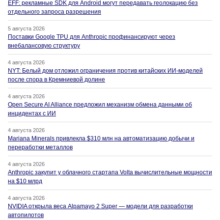
EFF: рекламные SDK для Android могут передавать геолокацию без
отдельного запроса разрешения
5 августа 2026
Поставки Google TPU для Anthropic профинансируют через
внебалансовую структуру
4 августа 2026
NYT: Белый дом отложил ограничения против китайских ИИ-моделей
после спора в Кремниевой долине
4 августа 2026
Open Secure AI Alliance предложил механизм обмена данными об
инцидентах с ИИ
4 августа 2026
Mariana Minerals привлекла $310 млн на автоматизацию добычи и
переработки металлов
4 августа 2026
Anthropic закупит у облачного стартапа Volta вычислительные мощности
на $10 млрд
4 августа 2026
NVIDIA открыла веса Alpamayo 2 Super — модели для разработки
автопилотов