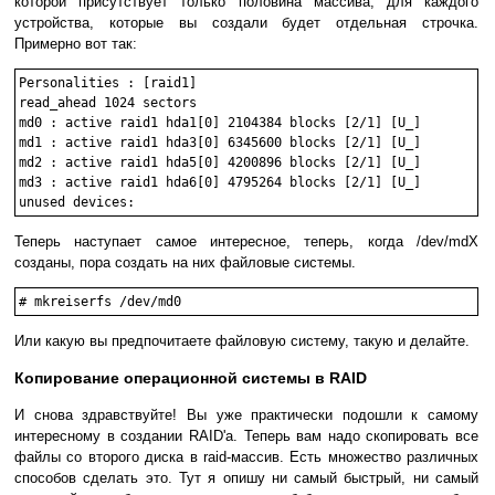
которой присутствует только половина массива, для каждого
устройства, которые вы создали будет отдельная строчка.
Примерно вот так:
Personalities : [raid1]

read_ahead 1024 sectors

md0 : active raid1 hda1[0] 2104384 blocks [2/1] [U_]

md1 : active raid1 hda3[0] 6345600 blocks [2/1] [U_]

md2 : active raid1 hda5[0] 4200896 blocks [2/1] [U_]

md3 : active raid1 hda6[0] 4795264 blocks [2/1] [U_]

Теперь наступает самое интересное, теперь, когда /dev/mdX
созданы, пора создать на них файловые системы.
Или какую вы предпочитаете файловую систему, такую и делайте.
Копирование операционной системы в RAID
И снова здравствуйте! Вы уже практически подошли к самому
интересному в создании RAID'а. Теперь вам надо скопировать все
файлы со второго диска в raid-массив. Есть множество различных
способов сделать это. Тут я опишу ни самый быстрый, ни самый