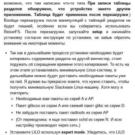
возможно, что там написано что-то типа
При записи таблицы
разделов обнаружено, что устройство занято другим
приложением. Таблица будет применена после перезагрузки
.)
Вообще перезагрузка после манипуляций с таблицей разделов не
будет лишней, особенно если вы собираетесь использовать
ReiserFS. После перезагрузки, запускайте
setup
и начинайте
установку согласно инструкции по установке, не забыв обратить
внимание на некоторые моменты:
Так как в дальнейшем процессе установки необходимо будет
копировать содержимое раздела на другой винчестер, стоит
подумать об сокращении времени этого копирования. То есть на
этом этапе устанавливать минимальную Linux-систему, в
дальнейшем можно будет доставить необходимые пакеты уже
на raid. Я думаю вы прекрасно знаете, что нужно ставить, чтобы
получить минимальную Slackware Linux-машину. Хотя могу и
повторить:
Необходимые вам пакеты из серий A и AP.
Пакет glibcso из серии A или свежий пакет glibc из серии D.
Не забудьте поставить пакет raidtools из серии AP
(От переводчика: я еще поставил sshd из серии N. И всю
настройку производил через сеть.)
Установите LILO используя
expert mode
. Убедитесь, что LILO