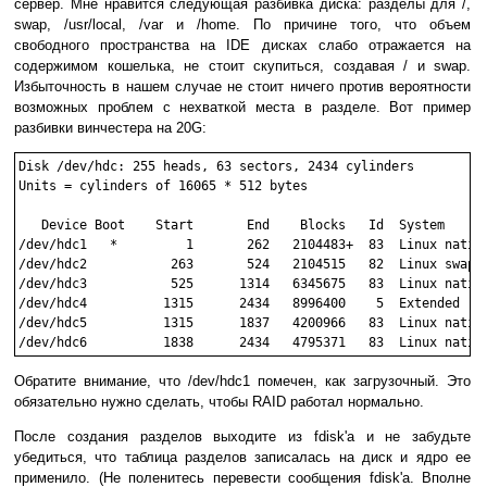
сервер. Мне нравится следующая разбивка диска: разделы для /,
swap, /usr/local, /var и /home. По причине того, что объем
свободного пространства на IDE дисках слабо отражается на
содержимом кошелька, не стоит скупиться, создавая / и swap.
Избыточность в нашем случае не стоит ничего против вероятности
возможных проблем с нехваткой места в разделе. Вот пример
разбивки винчестера на 20G:
Disk /dev/hdc: 255 heads, 63 sectors, 2434 cylinders

Units = cylinders of 16065 * 512 bytes

   Device Boot    Start       End    Blocks   Id  System

/dev/hdc1   *         1       262   2104483+  83  Linux native
/dev/hdc2           263       524   2104515   82  Linux swap

/dev/hdc3           525      1314   6345675   83  Linux native
/dev/hdc4          1315      2434   8996400    5  Extended

/dev/hdc5          1315      1837   4200966   83  Linux native
Обратите внимание, что /dev/hdc1 помечен, как загрузочный. Это
обязательно нужно сделать, чтобы RAID работал нормально.
После создания разделов выходите из fdisk'а и не забудьте
убедиться, что таблица разделов записалась на диск и ядро ее
применило. (Не поленитесь перевести сообщения fdisk'а. Вполне