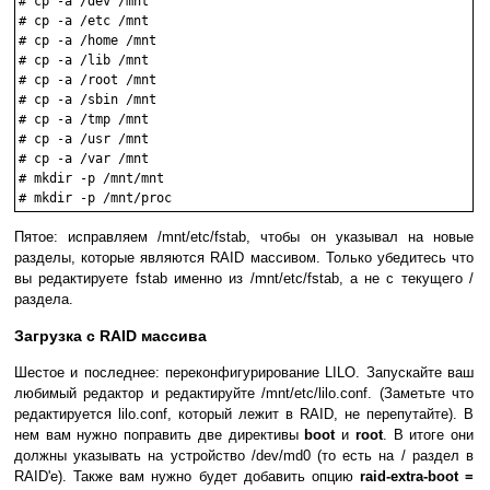
# cp -a /dev /mnt

# cp -a /etc /mnt

# cp -a /home /mnt

# cp -a /lib /mnt

# cp -a /root /mnt

# cp -a /sbin /mnt

# cp -a /tmp /mnt

# cp -a /usr /mnt

# cp -a /var /mnt

# mkdir -p /mnt/mnt

Пятое: исправляем /mnt/etc/fstab, чтобы он указывал на новые
разделы, которые являются RAID массивом. Только убедитесь что
вы редактируете fstab именно из /mnt/etc/fstab, а не с текущего /
раздела.
Загрузка с RAID массива
Шестое и последнее: переконфигурирование LILO. Запускайте ваш
любимый редактор и редактируйте /mnt/etc/lilo.conf. (Заметьте что
редактируется lilo.conf, который лежит в RAID, не перепутайте). В
нем вам нужно поправить две директивы
boot
и
root
. В итоге они
должны указывать на устройство /dev/md0 (то есть на / раздел в
RAID'e). Также вам нужно будет добавить опцию
raid-extra-boot =