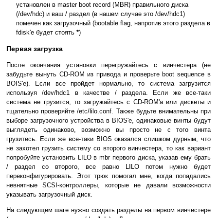
установлен в master boot record (MBR) правильного диска
(/dev/hdc) и ваш / раздел (в нашем случае это /dev/hdc1)
помечен как загрузочный (bootable flag, напротив этого раздела в
fdisk'е будет стоять
*
)
Первая загрузка
После окончания установки перегружайтесь с винчестера (не
забудьте вынуть CD-ROM из привода и проверьте boot sequence в
BOIS'е). Если все пройдет нормально, то система загрузится
используя /dev/hdc1 в качестве / раздела. Если же все-таки
система не грузится, то загружайтесь с CD-ROM'а или дискеты и
тщательно проверяйте /etc/lilo.conf. Также будьте внимательны при
выборе загрузочного устройства в BIOS'е, одинаковые винты будут
выглядеть одинаково, возможно вы просто не с того винта
грузитесь. Если же все-таки BIOS оказался слишком дурным, что
не захотел грузить систему со второго винчестера, то как вариант
попробуйте установить LILO в mbr первого диска, указав ему брать
/ раздел со второго, все равно LILO потом нужно будет
переконфигурировать. Этот трюк помогал мне, когда попадались
невнятные SCSI-контроллеры, которые не давали возможности
указывать загрузочный диск.
На следующем шаге нужно создать разделы на первом винчестере