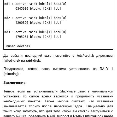
md1 : active raid1 hdc3[1] hda3[0]

      6345600 blocks [2/2] [UU]

md2 : active raid1 hdc5[1] hda5[0]

      4200896 blocks [2/2] [UU]

md3 : active raid1 hdc6[1] hda6[0]

      4795264 blocks [2/2] [UU]

Да, забыли последний шаг: поменяйте в /etc/raidtab директивы
failed-disk
на
raid-disk
.
Поздравляю, теперь ваша система установлена на RAID 1
(mirroring).
Заключение
Теперь, если вы устанавливали Slackware Linux в минимальной
установке, то самое время вернутся и продолжить установку
необходимых пакетов. Также многие считают, что установка
заканчивается только после пересборки ядра. Специально для
таких хочу заметить, что для того чтобы вы смогли загрузиться с
вашего RAID'а, поддержка
RAID support
и
RAID-1 (mirroring) mode