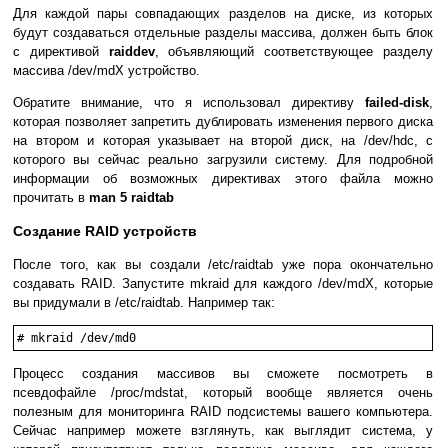
Для каждой пары совпадающих разделов на диске, из которых
будут создаваться отдельные разделы массива, должен быть блок
с директивой
raiddev
, объявляющий соответствующее разделу
массива /dev/mdX устройство.
Обратите внимание, что я использовал директиву
failed-disk
,
которая позволяет запретить дублировать изменения первого диска
на втором и которая указывает на второй диск, на /dev/hdc, с
которого вы сейчас реально загрузили систему. Для подробной
информации об возможных директивах этого файла можно
прочитать в
man 5 raidtab
Создание RAID устройств
После того, как вы создали /etc/raidtab уже пора окончательно
создавать RAID. Запустите mkraid для каждого /dev/mdX, которые
вы придумали в /etc/raidtab. Например так:
Процесс создания массивов вы сможете посмотреть в
псевдофайле /proc/mdstat, который вообще является очень
полезным для мониторинга RAID подсистемы вашего компьютера.
Сейчас например можете взглянуть, как выглядит система, у