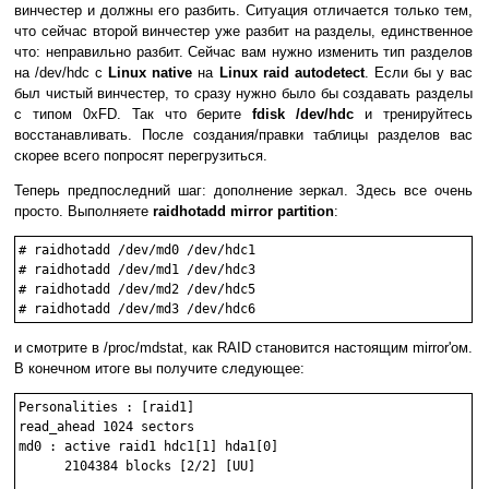
винчестер и должны его разбить. Ситуация отличается только тем,
что сейчас второй винчестер уже разбит на разделы, единственное
что: неправильно разбит. Сейчас вам нужно изменить тип разделов
на /dev/hdc с
Linux native
на
Linux raid autodetect
. Если бы у вас
был чистый винчестер, то сразу нужно было бы создавать разделы
с типом 0xFD. Так что берите
fdisk /dev/hdc
и тренируйтесь
восстанавливать. После создания/правки таблицы разделов вас
скорее всего попросят перегрузиться.
Теперь предпоследний шаг: дополнение зеркал. Здесь все очень
просто. Выполняете
raidhotadd mirror partition
:
# raidhotadd /dev/md0 /dev/hdc1

# raidhotadd /dev/md1 /dev/hdc3

# raidhotadd /dev/md2 /dev/hdc5

и смотрите в /proc/mdstat, как RAID становится настоящим mirror'ом.
В конечном итоге вы получите следующее:
Personalities : [raid1] 

read_ahead 1024 sectors

md0 : active raid1 hdc1[1] hda1[0]

      2104384 blocks [2/2] [UU]
