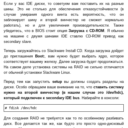
Если у вас IDE диски, то советуем вам поставить их на разные
шины. Это не столько для обеспечения отказоустойчивости (в
случае умирания одного винта есть вероятность, что он
заблокирует шину и второй винчестер не сможет нормально
работать), но и для увеличения производительности. Также
убедитесь, что в BIOS стоит опция
Загрузка с CD-ROM
. Я обычно
на машине с двумя шинами IDE ставлю CD-ROM привод как
secondary slave.
Теперь загружайтесь со Slackware Install CD. Когда загрузка дойдет
до приглашения
Boot:
, вам нужно будет выбрать ядро, которое
соответствует вашему железу. Далее загрузка будет продолжаться.
На самом деле установка системы на RAID не сильно отличается
от обычной установки Slackware Linux.
Перед тем как запустить
setup
вы должны создать разделы на
диске. Особо обращаем ваше внимание на то, что
ставить систему
нужно на второй винчестер (в нашем случае это /dev/hdc),
который подключен к secondary IDE bus
. Набирайте в консоли:
Для создания RAID не требуется как то по особенному разбивать
диск. Все делается так же, как будто это просто одно-дисковый