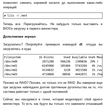
позволяет сменить корневой каталог до выполнения каких-либо
операций:
Теперь все. Перегружайтесь. Не забудьте только выставить в
BIOS'е загрузку в первого винчестера.
Дополнение зеркал
Загрузились? Попробуйте проверьте командой
df
, откуда вы
загрузились и куда:
Filesystem           1k-blocks      Used Available Use% Mounte
/dev/md0               2071288    566236   1399836  29% /

/dev/md1               6245968    185484   5743204   4% /usr/l
/dev/md2               4134832      3220   3921568   1% /var

Похоже на RAID? Похоже, но только это не RAID. Вы наверное еще
при загрузке наблюдали долгие протяжные ругательства на то, что
система работает только с одной половиной.
Сейчас мы находимся в точке, которая моделирует сбой одного
винчестера. То есть как будто вы только что заменили отказавший