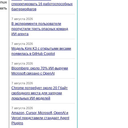
inux
спроектировать 16 работоспособных
вать
бактериофагов
7 августа 2026
В эксперименте пользователи
пропустили треть опасных команд
ИИ-агента
7 августа 2026
Модель Kimi K3 с открытыми весами
появилась в GitHub Copilot
7 августа 2026
Bloomberg: около 70% ИИ-выручки
Microsoft связано с OpenAI
7 августа 2026
Chrome потребует около 20 Гбайт
свободного места для загрузки
локальных ИИ-моделей
7 августа 2026
Amazon, Cursor, Microsoft, OpenAI и
Vercel представили стандарт Agent
Plugins