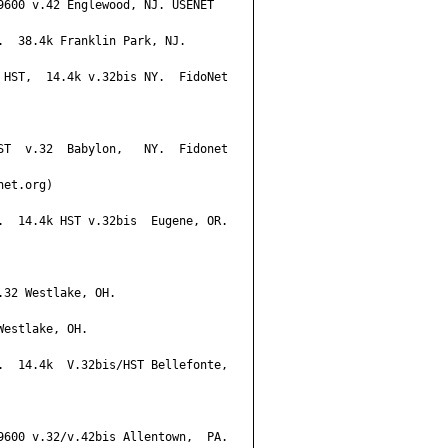
9600 v.42 Englewood, NJ. USENET

  38.4k Franklin Park, NJ.

 HST,  14.4k v.32bis NY.  FidoNet

ST  v.32  Babylon,   NY.  Fidonet

et.org)

.  14.4k HST v.32bis  Eugene, OR.

32 Westlake, OH.

estlake, OH.

.  14.4k  V.32bis/HST Bellefonte,

9600 v.32/v.42bis Allentown,  PA.
