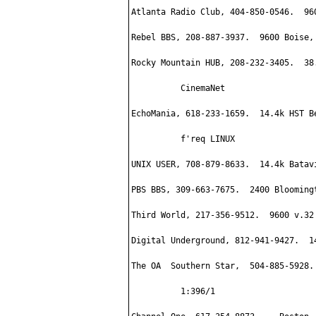
Atlanta Radio Club, 404-850-0546.  960
Rebel BBS, 208-887-3937.  9600 Boise, 
Rocky Mountain HUB, 208-232-3405.  38
          CinemaNet

EchoMania, 618-233-1659.  14.4k HST B
          f'req LINUX

UNIX USER, 708-879-8633.  14.4k Batav
PBS BBS, 309-663-7675.  2400 Bloomingt
Third World, 217-356-9512.  9600 v.32 
Digital Underground, 812-941-9427.  14
The OA  Southern Star,  504-885-5928.
          1:396/1
