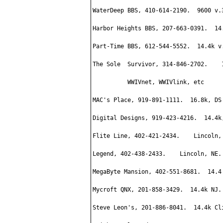
WaterDeep BBS, 410-614-2190.  9600 v.3
Harbor Heights BBS, 207-663-0391.  14.
Part-Time BBS, 612-544-5552.  14.4k v.
The Sole  Survivor, 314-846-2702.    
          WWIVnet, WWIVlink, etc

MAC's Place, 919-891-1111.  16.8k, DS 
Digital Designs, 919-423-4216.  14.4k,
Flite Line, 402-421-2434.    Lincoln, 
Legend, 402-438-2433.    Lincoln, NE. 
MegaByte Mansion, 402-551-8681.  14.4 
Mycroft QNX, 201-858-3429.  14.4k NJ.

Steve Leon's, 201-886-8041.  14.4k Cli