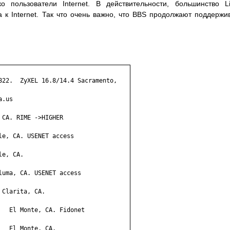
о пользователи Internet. В действительности, большинство L
а к Internet. Так что очень важно, что BBS продолжают поддержи
822.  ZyXEL 16.8/14.4 Sacramento,

.us

CA. RIME ->HIGHER

e, CA. USENET access

e, CA.

uma, CA. USENET access

Clarita, CA.

  El Monte, CA. Fidonet

  El Monte, CA.
