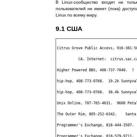
В Linux-сообщество входят не тольк
пользователей не имеет (пока) доступ
Linux по всему миру.
9.1
США
Citrus Grove Public Access, 916-381-5
          CA. Internet:  citrus.sac.ca
Higher Powered BBS, 408-737-7040.  ?  
hip-hop, 408-773-0768.  19.2k Sunnyval
hip-hop, 408-773-0768.  38.4k Sunnyval
Unix Online, 707-765-4631.  9600 Petal
The Outer Rim, 805-252-6342.    Santa 
Programmer's Exchange, 818-444-3507.  
Programmer's Exchange, 818-579-9711.  