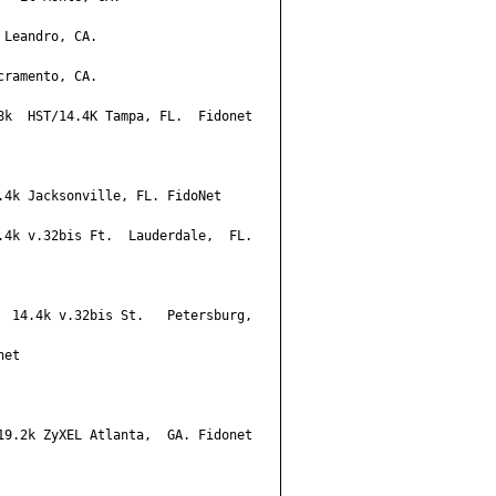
Leandro, CA.

ramento, CA.

8k  HST/14.4K Tampa, FL.  Fidonet

.4k Jacksonville, FL. FidoNet

.4k v.32bis Ft.  Lauderdale,  FL.

  14.4k v.32bis St.   Petersburg,

et

19.2k ZyXEL Atlanta,  GA. Fidonet
