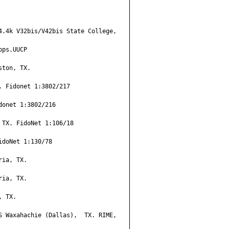
4.4k V32bis/V42bis State College,

ps.UUCP

ton, TX.

 Fidonet 1:3802/217

onet 1:3802/216

TX. FidoNet 1:106/18

doNet 1:130/78

ia, TX.

ia, TX.

 TX.

S Waxahachie (Dallas),  TX. RIME,
