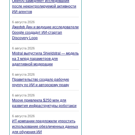
OpenAI замедляет исследования
после неконтролируемой активности
ИИ-агентов
6 августа 2026
Джефф Дин и ведущие исследователи
Google создадут ИИ-стартап
Discovery Loop
6 августа 2026
Mistral выпустила Shieldstral — модель
на 3 млрд параметров для
адаптивной модерации
6 августа 2026
Правительство создало рабочую
группу по ИИ и авторскому праву
6 августа 2026
Moove привлекла $250 млн для
развития инфраструктуры роботакси
6 августа 2026
ИТ-компании предложили упростить
использование обезличенных данных
для обучения ИИ