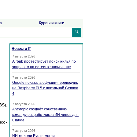
а
Курсы и книги
🔍
Новости IT
7 августа 2026
Airbnb протестирует поиск жилья по
запросам на естественном языке
7 августа 2026
Google показала офлайн-переводчик
на Raspberry Pi 5 с локальной Gemma
4
7 августа 2026
BS),
Anthropic создаёт собственную
команду разработчиков ИИ-чипов для
Claude
исок
7 августа 2026
ИИ-модели Evo помогли