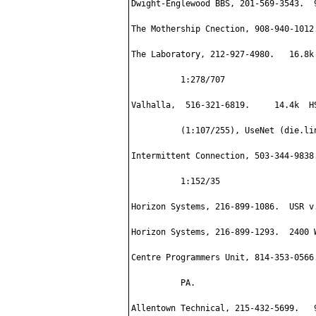
Dwight-Englewood BBS, 201-569-3543.  
The Mothership Cnection, 908-940-1012.
The Laboratory, 212-927-4980.   16.8k
          1:278/707

Valhalla,  516-321-6819.     14.4k  H
          (1:107/255), UseNet (die.lin
Intermittent Connection, 503-344-9838
          1:152/35

Horizon Systems, 216-899-1086.  USR v.
Horizon Systems, 216-899-1293.  2400 W
Centre Programmers Unit, 814-353-0566
          PA.

Allentown Technical, 215-432-5699.   