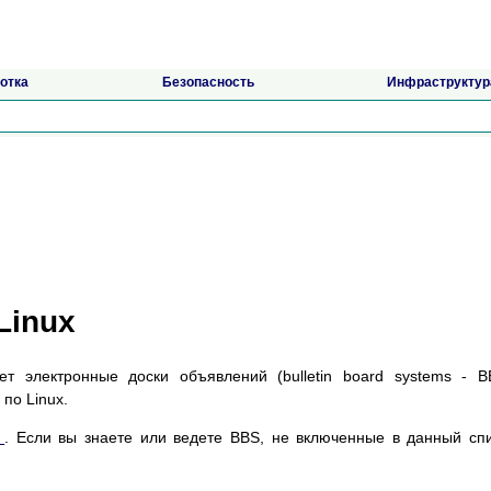
отка
Безопасность
Инфраструктур
Linux
т электронные доски объявлений (bulletin board systems - B
по Linux.
y
. Если вы знаете или ведете BBS, не включенные в данный сп