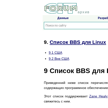
архив
Данные
Разраб
9.
Список BBS для Linux
9.1 США
9.2 Вне США
9
Список BBS для 
Приведенний ниже список перечисляе
содержащих программное обеспечение 
Этот список поддерживает
Zane Heal
свяжитесь с ним.