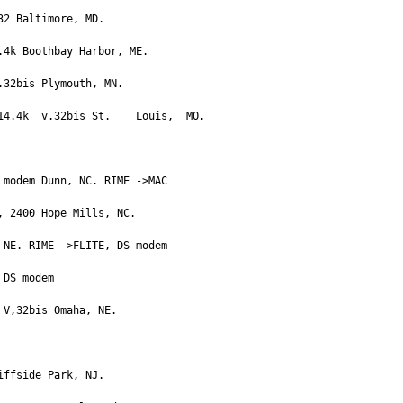
2 Baltimore, MD.

4k Boothbay Harbor, ME.

32bis Plymouth, MN.

14.4k  v.32bis St.    Louis,  MO.

modem Dunn, NC. RIME ->MAC

 2400 Hope Mills, NC.

NE. RIME ->FLITE, DS modem

DS modem

V,32bis Omaha, NE.

ffside Park, NJ.
