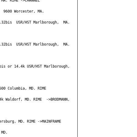
MA. RIME ->CHANNEL

 9600 Worcester, MA.

.32bis  USR/HST Marlborough,  MA.

.32bis  USR/HST Marlborough,  MA.

bis or 14.4k USR/HST Marlborough,

00 Columbia, MD. RIME

4k Waldorf, MD. RIME  ->BRODMANN,

ersburg, MD. RIME ->MAINFRAME

MD.
