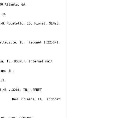
0 Atlanta, GA.

ID.

.4k Pocatello, ID. Fionet, SLNet,

elleville, IL.  Fidonet 1:2250/1,

ia, IL. USENET, Internet mail

on, IL.

IL.

.4k v.32bis IN. USENET

       New  Orleans, LA.  Fidonet
