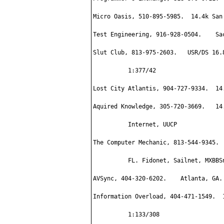
Micro Oasis, 510-895-5985.  14.4k San 
Test Engineering, 916-928-0504.    Sac
Slut Club, 813-975-2603.   USR/DS 16.
          1:377/42

Lost City Atlantis, 904-727-9334.  14
Aquired Knowledge, 305-720-3669.   14
          Internet, UUCP

The Computer Mechanic, 813-544-9345. 
          FL. Fidonet, Sailnet, MXBBSn
AVSync, 404-320-6202.    Atlanta, GA.

Information Overload, 404-471-1549.  
          1:133/308
