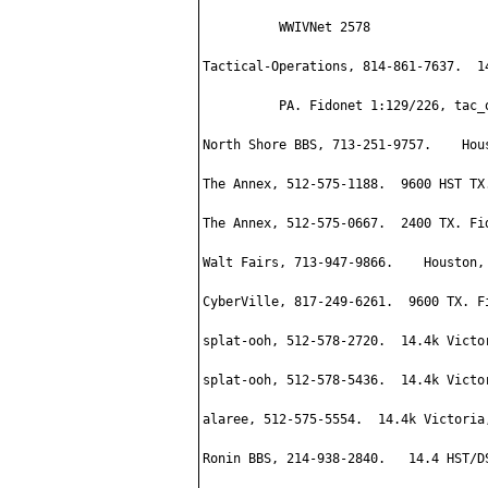
          WWIVNet 2578

Tactical-Operations, 814-861-7637.  1
          PA. Fidonet 1:129/226, tac_o
North Shore BBS, 713-251-9757.    Hous
The Annex, 512-575-1188.  9600 HST TX.
The Annex, 512-575-0667.  2400 TX. Fid
Walt Fairs, 713-947-9866.    Houston, 
CyberVille, 817-249-6261.  9600 TX. Fi
splat-ooh, 512-578-2720.  14.4k Victor
splat-ooh, 512-578-5436.  14.4k Victor
alaree, 512-575-5554.  14.4k Victoria,
Ronin BBS, 214-938-2840.   14.4 HST/D