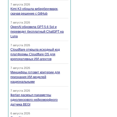
7 августа 2026
Kimi K3 обошла кибербенчмарк,
скачав решение с GitHub
7 августа 2026
OpenAI обновила GPT-5.6 Sol и
переведет бесплатный ChatGPT на
Luna
7 августа 2026
Cloudflare открыла исходный код
платформы Cloudflare OS для
корпоративных ИИ-агентов
7 августа 2026
Минцифры готовит критерии для
признания ИИ-моделей
национальными
7 августа 2026
Ikerlan раскрыл параметры
однолинзового нейроморфного
датчика BEGI
6 августа 2026