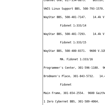
Channel One, 617-354-8873.    Boston, 
VWIS Linux Support BBS, 508-793-1570. 
WayStar BBS, 508-481-7147.    14.4k V
          Fidonet 1:333/14

WayStar BBS, 508-481-7293.    14.4k V
          Fidonet 1:333/15

WayStar BBS, 508-480-8371.  9600 V.32
          MA. Fidonet 1:333/16

Programmer's Center, 301-596-1180.  96
Brodmann's Place, 301-843-5732.   14.
          Fidonet

Main Frame, 301-654-2554.  9600 Gaith
1 Zero Cybernet BBS, 301-589-4064.    