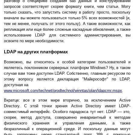
разговор о специфике создания баз данных и конструировании
запросов соответствует скорее формату книги, чем статьи. Могу
только сказать, что запустить систему в работу просто, поскольку
вначале вы можете пользоваться только 5% всех возможностей (и,
тем не менее, получать от этого пользу). А такие возможности, как
репликация или еще более сложные каскадные обновления, а также
использование LDAP для системного администрирования, вы
освоите по мере необходимости.
LDAP на других платформах
Возможно, вы относитесь к особой категории пользователей и
являетесь поклонником серверных платформ Windows? Ну, в таком
случае вам тоже доступен LDAP. Собственно, главным ресурсом по
этому вопросу является декларация "Майкрософт" по LDAP,
доступная на
www.microsoft.com/technet/prodtechnol/winntas/plan/ldapcmr.mspx
.
Вкратце: все в этом мире вторично, за исключением Active
Directory. С этой точки зрения Active Directory имеет LDAP-
совместимый интерфейс. Особого парадокса тут нет: LDAP — это,
скорее, метод доступа, совершенно инвариантный к методам
физического хранения и управления данными, а также
безразличный к операционной среде. И поскольку данные могут
быть запрошены через стандартный порт 389 с помощью