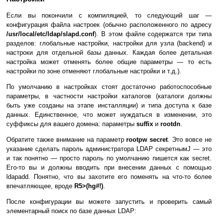
Если вы покончили с компиляцией, то следующий шаг —
конфигурация файла настроек (обычно расположенного по адресу
/usr/local/etc/ldap/slapd.conf
). В этом файле содержатся три типа
разделов: глобальные настройки, настройки для узла (backend) и
настроки для отдельной базы данных. Каждая более детальная
настройка может отменять более общие параметры — то есть
настройки по зоне отменяют глобальные настройки и т.д.).
По умолчанию в настройках стоят достаточно работоспособные
параметры, в частности настройки каталогов (каталоги должны
быть уже созданы на этапе инсталляции) и типа доступа к базе
данных. Единственное, что может нуждаться в изменении, это
суффиксы для вашего домена: параметры
suffix
и
rootdn
.
Обратите также внимание на параметр
rootpw secret
. Это вовсе не
указание сделать пароль администратора LDAP секретнымJ — это
и так понятно — просто пароль по умолчанию пишется как secret.
Его-то вы и должны вводить при внесении данных с помощью
ldapadd. Понятно, что вы захотите его поменять на что-то более
впечатляющее, вроде
R5>(hg#!)
.
После конфигурации вы можете запустить и проверить самый
элементарный поиск по базе данных LDAP: