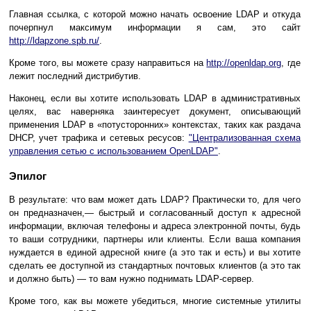
Главная ссылка, с которой можно начать освоение LDAP и откуда
почерпнул максимум информации я сам, это сайт
http://ldapzone.spb.ru/
.
Кроме того, вы можете сразу направиться на
http://openldap.org
, где
лежит последний дистрибутив.
Наконец, если вы хотите использовать LDAP в административных
целях, вас наверняка заинтересует документ, описывающий
применения LDAP в «потусторонних» контекстах, таких как раздача
DHCP, учет трафика и сетевых ресусов:
"Централизованная схема
управления сетью с использованием OpenLDAP"
.
Эпилог
В результате: что вам может дать LDAP? Практически то, для чего
он предназначен,— быстрый и согласованный доступ к адресной
информации, включая телефоны и адреса электронной почты, будь
то ваши сотрудники, партнеры или клиенты. Если ваша компания
нуждается в единой адресной книге (а это так и есть) и вы хотите
сделать ее доступной из стандартных почтовых клиентов (а это так
и должно быть) — то вам нужно поднимать LDAP-сервер.
Кроме того, как вы можете убедиться, многие системные утилиты