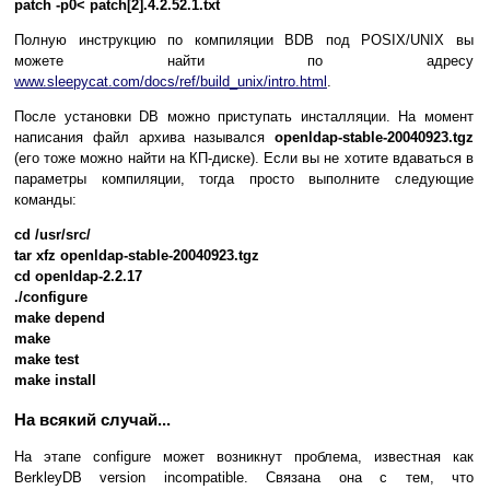
patch -p0< patch[2].4.2.52.1.txt
Полную инструкцию по компиляции BDB под POSIX/UNIX вы
можете найти по адресу
www.sleepycat.com/docs/ref/build_unix/intro.html
.
После установки DB можно приступать инсталляции. На момент
написания файл архива назывался
openldap-stable-20040923.tgz
(его тоже можно найти на КП-диске). Если вы не хотите вдаваться в
параметры компиляции, тогда просто выполните следующие
команды:
cd /usr/src/
tar xfz openldap-stable-20040923.tgz
cd openldap-2.2.17
./configure
make depend
make
make test
make install
На всякий случай...
На этапе configure может возникнут проблема, известная как
BerkleyDB version incompatible. Связана она с тем, что