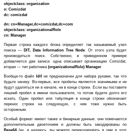
objectclass: organization
o: Comizdat
dc: comizdat
dn: cn=Manager,dc=comizdat,dc=com
objectclass: organizationalRole
cn: Manager
Первая строка каждого блока определяет так называемый узел
поиска —
DIT, Data Information Tree Node
. От этого узла будет
производиться поиск. Собственно, в приведенном примере
добавляется две записи: одна описывает организацию Comizdat,
вторая — тип работника
(organizationalRole) Manager
.
Вообще-то файл
ldif
не предназначен для набора руками, так что
будьте начеку. Во-первых, все пробелы являются значимыми и не
будут удаляться ни в начале, ни в конце строки. Если вы поставите
лишний пробел в имени пользователя, то потом будете долго его
искать. Один пробел или табуляция в конце строки обозначает
перенос строки на следующую, с чем тоже нужно быть
осторожным.
Особый формат имеют также и бинарные данные: они помечаются
дополнительным двоеточием и должны быть закодированы по
Base64
(ну, я надеюсь, вы можете перекодировать в уме в этот