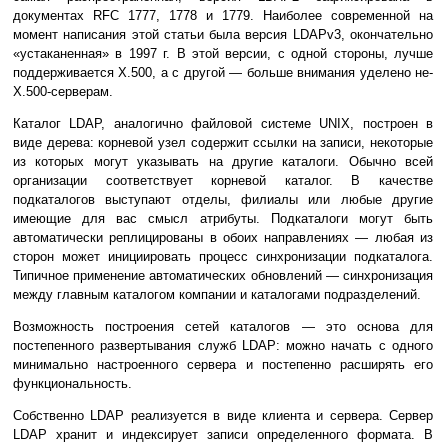
документах RFC 1777, 1778 и 1779. Наиболее современной на
момент написания этой статьи была версия LDAPv3, окончательно
«устаканенная» в 1997 г. В этой версии, с одной стороны, лучше
поддерживается X.500, а с другой — больше внимания уделено не-
X.500-серверам.
Каталог LDAP, аналогично файловой системе UNIX, построен в
виде дерева: корневой узел содержит ссылки на записи, некоторые
из которых могут указывать на другие каталоги. Обычно всей
организации соответствует корневой каталог. В качестве
подкаталогов выступают отделы, филиалы или любые другие
имеющие для вас смысл атрибуты. Подкаталоги могут быть
автоматически реплицированы в обоих направлениях — любая из
сторон может инициировать процесс синхронизации подкаталога.
Типичное применение автоматических обновлений — синхронизация
между главным каталогом компании и каталогами подразделений.
Возможность построения сетей каталогов — это основа для
постепенного развертывания служб LDAP: можно начать с одного
минимально настроенного сервера и постепенно расширять его
функциональность.
Собственно LDAP реализуется в виде клиента и сервера. Сервер
LDAP хранит и индексирует записи определенного формата. В