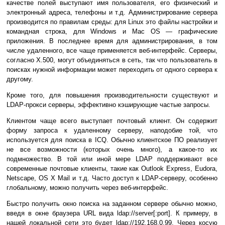
качестве полей выступают имя пользователя, его физический и
электронный адреса, телефоны и т.д. Администрирование сервера
производится по правилам среды: для Linux это файлы настройки и
командная строка, для Windows и Mac OS — графические
приложения. В последнее время для администрирования, в том
числе удаленного, все чаще применяется веб-интерфейс. Серверы,
согласно X.500, могут объединяться в сеть, так что пользователь в
поисках нужной информации может переходить от одного сервера к
другому.
Кроме того, для повышения производительности существуют и
LDAP-прокси серверы, эффективно кэширующие частые запросы.
Клиентом чаще всего выступает почтовый клиент. Он содержит
форму запроса к удаленному серверу, наподобие той, что
используется для поиска в ICQ. Обычно клиентское ПО реализует
не все возможности (которых очень много), а какое-то их
подмножество. В той или иной мере LDAP поддерживают все
современные почтовые клиенты, такие как Outlook Express, Eudora,
Netscape, OS X Mail и т.д. Часто доступ к LDAP-серверу, особенно
глобальному, можно получить через веб-интерфейс.
Быстро получить окно поиска на заданном сервере обычно можно,
введя в окне браузера URL вида ldap://server[:port]. К примеру, в
нашей локальной сети это будет ldap://192.168.0.99. Через косую