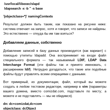
/usr/local/libexec/slapd
ldapsearch -x -b '' -s base
'(objectclass=*)' namingContexts
Результат должен быть таким, как показано на рисунке ниже:
система отвечает на запрос, хотя и говорит, что записи не найдены.
Это естественно — откуда бы им там взяться?
Добавляем данные, собственно
Добавление записей в базу данных производится (как вариант) с
помощью утилиты ldapadd. Она воспринимает на входе файл
специального формата — так называемый
LDIF, LDAP Data
Interchange Format
(эти файлы так и принято именовать, с
расширением
ldif
). Нетрудно догадаться, что такие или подобные
файлы будут управлять всеми операциями с данными.
Вот примерный, из документации, файл, который вы можете
создать в любом тестовом редакторе, например в
vim
(параметры
вашего домена, вместо comizdat.com, подставьте по месту; а
можете и не подставлять — мы не обидимся).
dn: dc=comizdat,dc=com
objectclass: dcObject