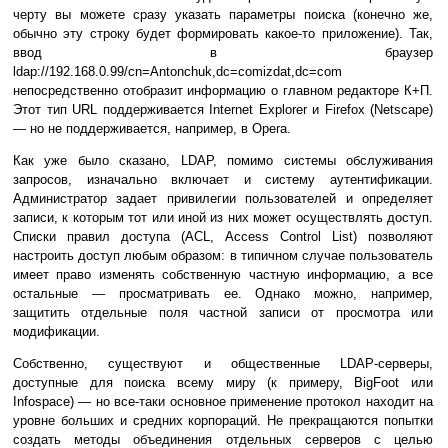
черту вы можете сразу указать параметры поиска (конечно же,
обычно эту строку будет формировать какое-то приложение). Так,
ввод в браузер
ldap://192.168.0.99/cn=Antonchuk,dc=comizdat,dc=com
непосредственно отобразит информацию о главном редакторе К+П.
Этот тип URL поддерживается Internet Explorer и Firefox (Netscape)
— но не поддерживается, например, в Opera.
Как уже было сказано, LDAP, помимо системы обслуживания
запросов, изначально включает и систему аутентификации.
Администратор задает привилегии пользователей и определяет
записи, к которым тот или иной из них может осуществлять доступ.
Списки правил доступа (ACL, Access Control List) позволяют
настроить доступ любым образом: в типичном случае пользователь
имеет право изменять собственную частную информацию, а все
остальные — просматривать ее. Однако можно, например,
защитить отдельные поля частной записи от просмотра или
модификации.
Собственно, существуют и общественные LDAP-серверы,
доступные для поиска всему миру (к примеру, BigFoot или
Infospace) — но все-таки основное применение протокол находит на
уровне больших и средних корпораций. Не прекращаются попытки
создать методы объединения отдельных серверов с целью