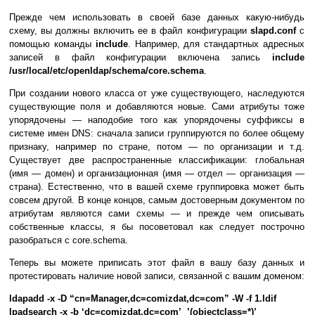
Прежде чем использовать в своей базе данных какую-нибудь
схему, вы должны включить ее в файл конфигурации
slapd.conf
с
помощью команды
include
. Например, для стандартных адресных
записей в файл конфигурации включена запись
include
/usr/local/etc/openldap/schema/core.schema
.
При создании нового класса от уже существующего, наследуются
существующие поля и добавляются новые. Сами атрибуты тоже
упорядочены — наподобие того как упорядочены суффиксы в
системе имен DNS: сначала записи группируются по более общему
признаку, например по стране, потом — по организации и т.д.
Существует две распространенные классификации: глобальная
(имя — домен) и организационная (имя — отдел — организация —
страна). Естественно, что в вашей схеме группировка может быть
совсем другой. В конце концов, самым достоверным документом по
атрибутам являются сами схемы — и прежде чем описывать
собственные классы, я бы посоветовал как следует построчно
разобраться с core.schema.
Теперь вы можете приписать этот файл в вашу базу данных и
протестировать наличие новой записи, связанной с вашим доменом:
ldapadd -x -D “cn=Manager,dc=comizdat,dc=com” -W -f 1.ldif
lpadsearch -x -b ‘dc=comizdat,dc=com’ ’(objectclass=*)’