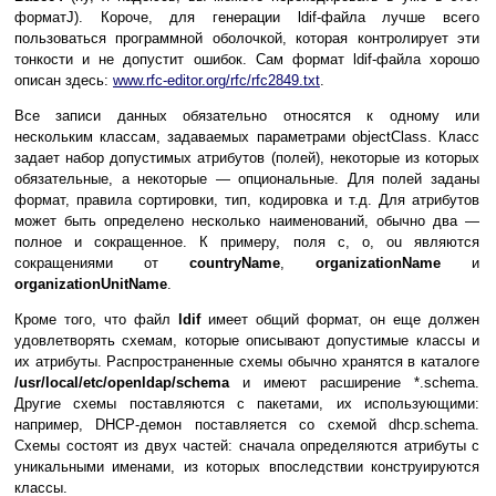
форматJ). Короче, для генерации ldif-файла лучше всего
пользоваться программной оболочкой, которая контролирует эти
тонкости и не допустит ошибок. Сам формат ldif-файла хорошо
описан здесь:
www.rfc-editor.org/rfc/rfc2849.txt
.
Все записи данных обязательно относятся к одному или
нескольким классам, задаваемых параметрами objectClass. Класс
задает набор допустимых атрибутов (полей), некоторые из которых
обязательные, а некоторые — опциональные. Для полей заданы
формат, правила сортировки, тип, кодировка и т.д. Для атрибутов
может быть определено несколько наименований, обычно два —
полное и сокращенное. К примеру, поля c, o, ou являются
сокращениями от
countryName
,
organizationName
и
organizationUnitName
.
Кроме того, что файл
ldif
имеет общий формат, он еще должен
удовлетворять схемам, которые описывают допустимые классы и
их атрибуты. Распространенные схемы обычно хранятся в каталоге
/usr/local/etc/openldap/schema
и имеют расширение *.schema.
Другие схемы поставляются с пакетами, их использующими:
например, DHCP-демон поставляется со схемой dhcp.schema.
Схемы состоят из двух частей: сначала определяются атрибуты с
уникальными именами, из которых впоследствии конструируются
классы.