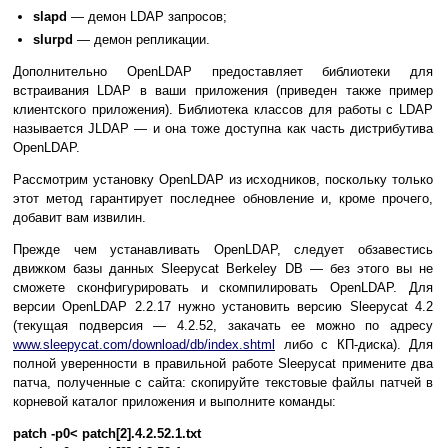
slapd
— демон LDAP запросов;
slurpd
— демон репликации.
Дополнительно OpenLDAP предоставляет библиотеки для
встраивания LDAP в ваши приложения (приведен также пример
клиентского приложения). Библиотека классов для работы с LDAP
называется JLDAP — и она тоже доступна как часть дистрибутива
OpenLDAP.
Рассмотрим установку OpenLDAP из исходников, поскольку только
этот метод гарантирует последнее обновление и, кроме прочего,
добавит вам извилин.
Прежде чем устанавливать OpenLDAP, следует обзавестись
движком базы данных Sleepycat Berkeley DB — без этого вы не
сможете сконфигурировать и скомпилировать OpenLDAP. Для
версии OpenLDAP 2.2.17 нужно установить версию Sleepycat 4.2
(текущая подверсия — 4.2.52, закачать ее можно по адресу
www.sleepycat.com/download/db/index.shtml
либо с КП-диска). Для
полной уверенности в правильной работе Sleepycat примените два
патча, полученные с сайта: скопируйте текстовые файлы патчей в
корневой каталог приложения и выполните команды:
patch -p0< patch[2].4.2.52.1.txt