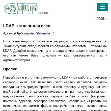
☰
архив
2005 г.
LDAP: каталог для всех
Арсений Чеботарёв,
"Комиздат"
Есть такие вещи, о которых все говорят, но мало кто задумывается.
Такая ситуация складывается со службами каталогов — такими как
LDAP. Давайте посмотрим на эти вещи внимательно и разберемся,
что там может быть полезным — как пользователям, так и
администраторам.
Пролог
Первый раз я вплотную столкнулся с LDAP при работе с почтовым
сервером exim. Как известно, этот сервер является попыткой
народа из Кембриджа бросить вызов старому и нудному как сто
пней sendmail’у. В качестве полезного и приятного удобства exim
предоставляет возможность черпать любые списки (например,
почтовых адресов, серверов или хостов) независимо из различных
источников: из самого файла настройки (включая вычисляемые
регулярные выражения), из выходного потока внешних программ, из