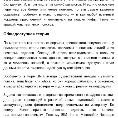
баз данных. И, в том числе, из служб каталогов. И если с основным
перечнем все более или менее понятно, то эти самые каталоги
оказались пробелом в моих познаниях — и как любой истинный
искатель приключений я ломанулся на поиски инфы. Ниже —
краткий конспект моих поисков.
Общедоступная теория
По мере того как почтовые сервисы приобретали популярность, у
пользователей стали возникать проблемы с поиском людей и их
почтовых адресов. Очевидной стала необходимость в больших
специализированных базах данных, которые бы хранили тысячи, а
то и миллионы записей, а также в механизмах доступа к этим
данным по сети, включая надежную аутентификацию.
Вообще-то, в мире UNIX всегда существовали методы и утилиты
поиска, типа finger или whois, но они хорошо работали, в основном,
в масштабах одного сервера — и для новых реалий не подходили.
Задача заключалась в создании централизованных адресных книг
для целых корпораций с развитой сетью отделений, а также с
международными филиалами, подключаемыми по интернету. Ко
всему, было принято решение сделать этот каталог
платформонезависимым. Поэтому IBM, Lotus, Microsoft и Netscape