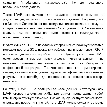
создания "глобального каталожества". Но до реального
воплощения пока далеко.
Также LDAP используется для каталогов сетевых ресурсов и
других вещей, отличных от персональных данных. Например, тот
же Netscape Communicator при создании пользовательского экаунта
создает запись в централизованной базе данных LDAP и пытается
хранить там все ваши настройки, такие как закладки часто
посещаемых вами страниц.
В этом смысле LDAP в некоторых сферах может поконкурировать с
методом доступа SQL, поскольку работает напрямую через TCP/IP
и хорошо адаптирован к работе в сети. Однако учтите, что LDAP
ориентирован на быстрый поиск и доступ (чтение) данных — но
внесение изменений не является настолько же быстрой и
эффективной операцией. Так что этот протокол ориентирован,
скорее, на статические данные: адреса, телефоны, пароли, сетевые
ресурсы — и не подойдет для информации, которая склонна быстро
меняться.
По сути, LDAP — не реляционная база данных. Структура базы
LDAP скорее напоминает XML, где запись представляет собой
комбинацию атрибут: значение. Поскольку существует возможность
определять новые типы полей, то в LDAP можно сохранить любую