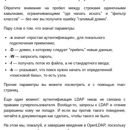
Обратите внимание на пробел между строками одиночными
кавычками, ограничивающими "где начать искать" и "фильтр
классов" — без них вы получите ошибку "галимый домен".
Пару слов о том, что значат параметры:
-x
значит «простая аутентификация», для локального
подключения приемлемо;
-D
— домен, к которому следует "прибить" новые данные;
-W
— запросить пароль;
-f
— получать поток из файла, а не стандартного ввода;
-b
— указывает, что поиск нужно начать от определенной
«поисковой базы», то есть узла.
Прочие параметры вы можете посмотреть и с помощью man-
страниц.
Еще один момент: аутентификация LDAP никак не связана с
правами суперпользователя. Вообще-то, запросы к LDAP и чтение
разрешены кому ни попадя. И если вы против такого поведения,
читайте в документации как сделать, чтобы такого не было.
На этом мы, пожалуй, и завершим введение в OpenLDAP, поскольку