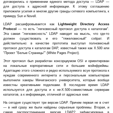
договорились о применении единого метода доступа — LDAP —
для доступа к адресной информации. К этому соглашению
приложили усилия и многие другие гранды сетевого компьютинга, к
примеру Sun и Novell.
LDAP расшифровывается как
Lightweight Directory Access
Protocol
— то есть "легковесный протокол доступа к каталогам".
Эта самая "легковесность" LDAP наводит на мысль, что где-то
должен существовать и его "тяжеловесный" собрат. И
действительно: в качестве прототипа выступал полновесный
протокол доступа к каталогам DAP, известный также как X.500 или
"Проект "Белые Страницы”" (White Pages Project).
Этот протокол был разработан консорциумом OSI и ориентирован
на локальные корпоративные сети и большие мэйнфреймы.
Адаптацию этого сложного и редко используемого всуе протокола к
нуждам современного интернета и персональным компьютерам
выполнили хакеры Мичиганского университета, которые вообще
известны креативными поделками. В последнее время LDAP
используется для доступа и к не-X.500-совместимым серверам
каталогов, а к информиции, отличной от адресных книг.
На сегодня существует три версии LDAP. Причем первая не в счет
— в ней сразу же были найдены серьезные проблемы. Вторая, и
самая распространенная, версия LDAP2 зафиксирована в