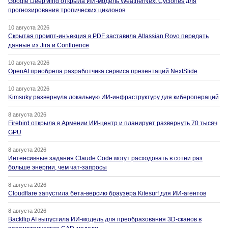
Google DeepMind открыла ИИ-модель WeatherNext Cyclones для
прогнозирования тропических циклонов
10 августа 2026
Скрытая промпт-инъекция в PDF заставила Atlassian Rovo передать
данные из Jira и Confluence
10 августа 2026
OpenAI приобрела разработчика сервиса презентаций NextSlide
10 августа 2026
Kimsuky развернула локальную ИИ-инфраструктуру для киберопераций
8 августа 2026
Firebird открыла в Армении ИИ-центр и планирует развернуть 70 тысяч
GPU
8 августа 2026
Интенсивные задания Claude Code могут расходовать в сотни раз
больше энергии, чем чат-запросы
8 августа 2026
Cloudflare запустила бета-версию браузера Kitesurf для ИИ-агентов
8 августа 2026
Backflip AI выпустила ИИ-модель для преобразования 3D-сканов в