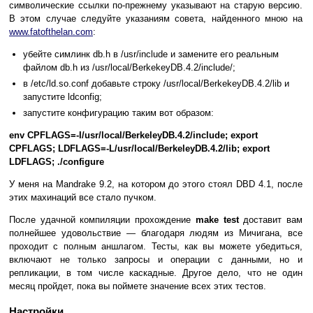
символические ссылки по-прежнему указывают на старую версию.
В этом случае следуйте указаниям совета, найденного мною на
www.fatofthelan.com
:
убейте симлинк db.h в /usr/include и замените его реальным
файлом db.h из /usr/local/BerkekeyDB.4.2/include/;
в /etc/ld.so.conf добавьте строку /usr/local/BerkekeyDB.4.2/lib и
запустите ldconfig;
запустите конфигурацию таким вот образом:
env CPFLAGS=-I/usr/local/BerkeleyDB.4.2/include; export
CPFLAGS; LDFLAGS=-L/usr/local/BerkeleyDB.4.2/lib; export
LDFLAGS; ./configure
У меня на Mandrake 9.2, на котором до этого стоял DBD 4.1, после
этих махинаций все стало пучком.
После удачной компиляции прохождение
make test
доставит вам
полнейшее удовольствие — благодаря людям из Мичигана, все
проходит с полным аншлагом. Тесты, как вы можете убедиться,
включают не только запросы и операции с данными, но и
репликации, в том числе каскадные. Другое дело, что не один
месяц пройдет, пока вы поймете значение всех этих тестов.
Настройки