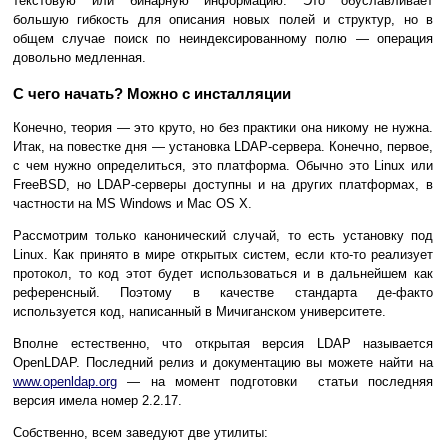
текстовую или бинарную информацию. Это обуславливает
большую гибкость для описания новых полей и структур, но в
общем случае поиск по неиндексированному полю — операция
довольно медленная.
С чего начать? Можно с инсталляции
Конечно, теория — это круто, но без практики она никому не нужна.
Итак, на повестке дня — установка LDAP-сервера. Конечно, первое,
с чем нужно определиться, это платформа. Обычно это Linux или
FreeBSD, но LDAP-серверы доступны и на других платформах, в
частности на MS Windows и Mac OS X.
Рассмотрим только канонический случай, то есть установку под
Linux. Как принято в мире открытых систем, если кто-то реализует
протокол, то код этот будет использоваться и в дальнейшем как
референсный. Поэтому в качестве стандарта де-факто
используется код, написанный в Мичиганском университете.
Вполне естественно, что открытая версия LDAP называется
OpenLDAP. Последний релиз и документацию вы можете найти на
www.openldap.org
— на момент подготовки статьи последняя
версия имела номер 2.2.17.
Собственно, всем заведуют две утилиты: