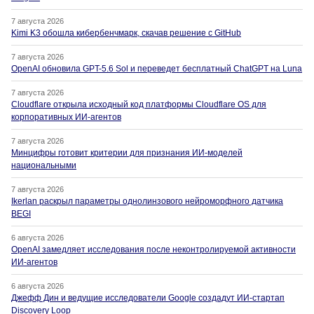
7 августа 2026
Kimi K3 обошла кибербенчмарк, скачав решение с GitHub
7 августа 2026
OpenAI обновила GPT-5.6 Sol и переведет бесплатный ChatGPT на Luna
7 августа 2026
Cloudflare открыла исходный код платформы Cloudflare OS для
корпоративных ИИ-агентов
7 августа 2026
Минцифры готовит критерии для признания ИИ-моделей
национальными
7 августа 2026
Ikerlan раскрыл параметры однолинзового нейроморфного датчика
BEGI
6 августа 2026
OpenAI замедляет исследования после неконтролируемой активности
ИИ-агентов
6 августа 2026
Джефф Дин и ведущие исследователи Google создадут ИИ-стартап
Discovery Loop