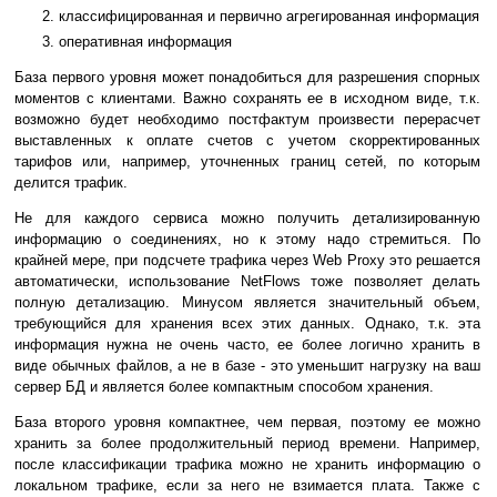
классифицированная и первично агрегированная информация
оперативная информация
База первого уровня может понадобиться для разрешения спорных
моментов с клиентами. Важно сохранять ее в исходном виде, т.к.
возможно будет необходимо постфактум произвести перерасчет
выставленных к оплате счетов с учетом скорректированных
тарифов или, например, уточненных границ сетей, по которым
делится трафик.
Не для каждого сервиса можно получить детализированную
информацию о соединениях, но к этому надо стремиться. По
крайней мере, при подсчете трафика через Web Proxy это решается
автоматически, использование NetFlows тоже позволяет делать
полную детализацию. Минусом является значительный объем,
требующийся для хранения всех этих данных. Однако, т.к. эта
информация нужна не очень часто, ее более логично хранить в
виде обычных файлов, а не в базе - это уменьшит нагрузку на ваш
сервер БД и является более компактным способом хранения.
База второго уровня компактнее, чем первая, поэтому ее можно
хранить за более продолжительный период времени. Например,
после классификации трафика можно не хранить информацию о
локальном трафике, если за него не взимается плата. Также с