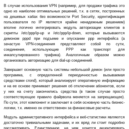
В случае использования VPN (например, для продажи трафика это
одно из наиболее оптимальных решений, т.к. в сетях, построенных
на дешевых хабах без возможности Port Security, идентификация
пользователя по IP является крайне ненадежным решением)
вполне логично интегрировать модуль авторизации клиентов в
скрипты /etc/ppp/ip-up и /etc/ppp/ip-down, которые вызываются
демоном pppd при подъеме и опускании ppp интерфейса (а
зачастую VPN-соединения представляют собой по сути,
соединения, использующие PPP как транспорт для
инкапсулированного трафика). Аналогичным образом можно
организовать авторизацию для dial-up соединений.
Завершает основную часть системы небольшой демон (или просто
программа, с определенной периодичностью вызываемая
средствами crond), который анализирует оперативную информацию
и на ее основе принимает решения об отключении абонентов, если
у них на счету закончились средства (в таком случае просто
соответствующее правило файрвола меняется на запрещающее).
По сути, этот компонент и заключает в себя основную часть бизнес-
логики, т.к. именно он ответственен за финансовые расчеты.
Модуль административного интерфейса и веб-статистики являются
достаточно тривиальными задачами, и их вряд ли стоит подробно
рассматривать. Единственное, на чем хочется акцентировать