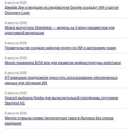
6 августа 2026
Джефф Дин и ведущие исследователи Google создадут ИИ-стартап
Discovery Loop
6 августа 2026
Mistral выпустила Shieldstral — модель на 3 млрд параметров для
адаптивной модерации
6 августа 2026
Правительство создало рабочую группу по ИИ и авторскому праву
6 августа 2026
Moove привлекла $250 млн для развития инфраструктуры роботакси
6 августа 2026
ИТ-компании предложили упростить использование обезличенных
данных для обучения ИИ
5 августа 2026
SpaceX выбрала Nvidia для вычислительной платформы спутников
Starmind AI1
5 августа 2026
Waymo открыла сервис беспилотных такси в Далласе без списка
ожидания