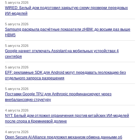
5 августа 2026
WIRED: Белый дом подготовил закрытую схему проверки передовых
ИИ-моделей
5 августа 2026
Samsung раскрыла расчётные показатели zHBM: до восьми раз выше
HBM5
5 августа 2026
Google начнет отключать Assistant на мобильных устройствах 4
сентября
5 августа 2026
EFF: рекламные SDK для Android могут передавать геолокацию без
отдельного запроса разрешения
5 августа 2026
Поставки Google TPU для Anthropic профинансируют через
внебалансовую структуру
4 августа 2026
NYT: Белый дом отложил ограничения против китайских ИИ-моделей
после спора в Кремниевой долине
4 августа 2026
Open Secure AI Alliance предложил механизм обмена данными об