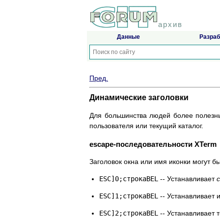
архив
Данные
Разраб
Пред.
Динамические заголовки
Для большинства людей более полезн
пользователя или текущий каталог.
escape-последовательности XTerm
Заголовок окна или имя иконки могут 
ESC]0;строкаBEL
-- Устанавливает
ESC]1;строкаBEL
-- Устанавливает 
ESC]2;строкаBEL
-- Устанавливает т