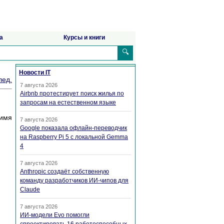
а
Курсы и книги
🔍
Новости IT
лед.
7 августа 2026
Airbnb протестирует поиск жилья по
запросам на естественном языке
 имя
7 августа 2026
Google показала офлайн-переводчик
на Raspberry Pi 5 с локальной Gemma
4
7 августа 2026
Anthropic создаёт собственную
команду разработчиков ИИ-чипов для
Claude
7 августа 2026
ИИ-модели Evo помогли