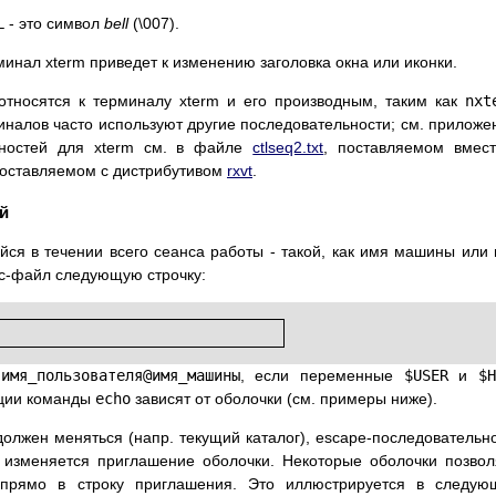
L
- это символ
bell
(\007).
инал xterm приведет к изменению заголовка окна или иконки.
 относятся к терминалу xterm и его производным, таким как
nxt
иналов часто используют другие последовательности; см. приложе
ьностей для xterm см. в файле
ctlseq2.txt
, поставляемом вмес
поставляемом с дистрибутивом
rxvt
.
й
я в течении всего сеанса работы - такой, как имя машины или
rc-файл следующую строчку:
в
имя_пользователя@имя_машины
, если переменные
$USER
и
$
пции команды
echo
зависят от оболочки (см. примеры ниже).
должен меняться (напр. текущий каталог), escape-последовательн
а изменяется приглашение оболочки. Некоторые оболочки позво
и прямо в строку приглашения. Это иллюстрируется в следу