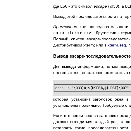
где
ESC
- это символ
escape
(\033), а
BE
Вывод этой последовательности на терм
Примечание
: эти последовательности
color-xterm
и
rxvt
. Другие типы терм
Полный список escape-последовател
дистрибутивом xterm; или в
xterm.seq
, 
Вывод escape-последовательносте
Для вывода информации, не меняющейс
пользователя, достаточно поместить в 
echo -n "\033]0;${USER}@${HOST}\007"
которая установит заголовок окна 
установлены правильно. Требуемые о
Если в течении сеанса заголовок окна 
должны выводиться каждый раз, когд
вставлять такие последовательност