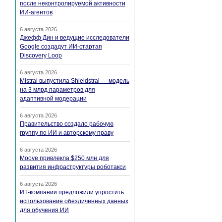
после неконтролируемой активности
ИИ-агентов
6 августа 2026
Джефф Дин и ведущие исследователи
Google создадут ИИ-стартап
Discovery Loop
6 августа 2026
Mistral выпустила Shieldstral — модель
на 3 млрд параметров для
адаптивной модерации
6 августа 2026
Правительство создало рабочую
группу по ИИ и авторскому праву
6 августа 2026
Moove привлекла $250 млн для
развития инфраструктуры роботакси
6 августа 2026
ИТ-компании предложили упростить
использование обезличенных данных
для обучения ИИ