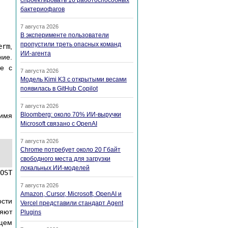
спроектировать 16 работоспособных
бактериофагов
7 августа 2026
В эксперименте пользователи
пропустили треть опасных команд
erm
,
ИИ-агента
ние.
те с
7 августа 2026
Модель Kimi K3 с открытыми весами
появилась в GitHub Copilot
7 августа 2026
Bloomberg: около 70% ИИ-выручки
 имя
Microsoft связано с OpenAI
7 августа 2026
Chrome потребует около 20 Гбайт
свободного места для загрузки
локальных ИИ-моделей
HOST
7 августа 2026
Amazon, Cursor, Microsoft, OpenAI и
ости
Vercel представили стандарт Agent
ляют
Plugins
ющем