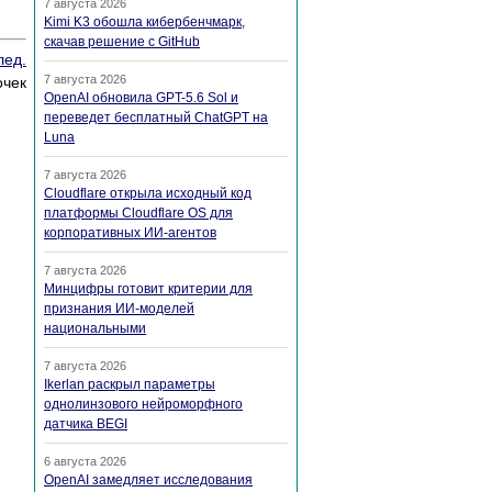
7 августа 2026
Kimi K3 обошла кибербенчмарк,
скачав решение с GitHub
лед.
7 августа 2026
очек
OpenAI обновила GPT-5.6 Sol и
переведет бесплатный ChatGPT на
Luna
7 августа 2026
Cloudflare открыла исходный код
платформы Cloudflare OS для
корпоративных ИИ-агентов
7 августа 2026
Минцифры готовит критерии для
признания ИИ-моделей
национальными
7 августа 2026
Ikerlan раскрыл параметры
однолинзового нейроморфного
датчика BEGI
6 августа 2026
OpenAI замедляет исследования