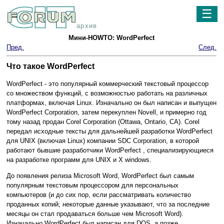
☰
архив
Мини-HOWTO: WordPerfect
Пред.
След.
Что такое WordPerfect
WordPerfect - это популярный коммерческий текстовый процессор
со множеством функций, с возможностью работать на различных
платформах, включая Linux. Изначально он был написан и выпущен
WordPerfect Corporation, затем перекуплен Novell, и примерно год
тому назад продан Corel Corporation (Ottawa, Ontario, CA). Corel
передал исходные тексты для дальнейшей разработки WordPerfect
для UNIX (включая Linux) компании SDC Corporation, в которой
работают бывшие разработчики WordPerfect , специализирующиеся
на разработке программ для UNIX и X windows.
До появления релиза Microsoft Word, WordPerfect был самым
популярным текстовым процессором для персональных
компьютеров (и до сих пор, если рассматривать количество
проданных копий; некоторые данные указывают, что за последние
месяцы он стал продаваться больше чем Microsoft Word).
Изначально WordPerfect был написан для DOS, а позже