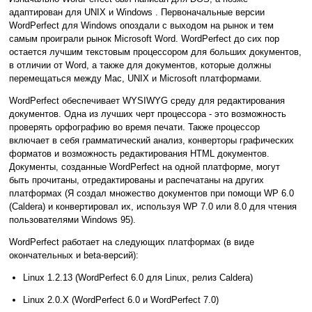
адаптирован для UNIX и Windows . Первоначальные версии
WordPerfect для Windows опоздали с выходом на рынок и тем
самым проиграли рынок Microsoft Word. WordPerfect до сих пор
остается лучшим текстовым процессором для больших документов,
в отличии от Word, а также для документов, которые должны
перемещаться между Mac, UNIX и Microsoft платформами.
WordPerfect обеспечивает WYSIWYG среду для редактирования
документов. Одна из лучших черт процессора - это возможность
проверять орфографию во время печати. Также процессор
включает в себя грамматический анализ, конверторы графических
форматов и возможность редактирования HTML документов.
Документы, созданные WordPerfect на одной платформе, могут
быть прочитаны, отредактированы и распечатаны на других
платформах (Я создал множество документов при помощи WP 6.0
(Caldera) и конвертировал их, используя WP 7.0 или 8.0 для чтения
пользователями Windows 95).
WordPerfect работает на следующих платформах (в виде
окончательных и beta-версий):
Linux 1.2.13 (WordPerfect 6.0 для Linux, релиз Caldera)
Linux 2.0.X (WordPerfect 6.0 и WordPerfect 7.0)