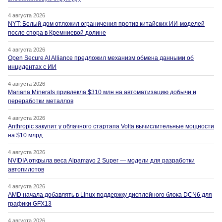
4 августа 2026
NYT: Белый дом отложил ограничения против китайских ИИ-моделей
после спора в Кремниевой долине
4 августа 2026
Open Secure AI Alliance предложил механизм обмена данными об
инцидентах с ИИ
4 августа 2026
Mariana Minerals привлекла $310 млн на автоматизацию добычи и
переработки металлов
4 августа 2026
Anthropic закупит у облачного стартапа Volta вычислительные мощности
на $10 млрд
4 августа 2026
NVIDIA открыла веса Alpamayo 2 Super — модели для разработки
автопилотов
4 августа 2026
AMD начала добавлять в Linux поддержку дисплейного блока DCN6 для
графики GFX13
4 августа 2026