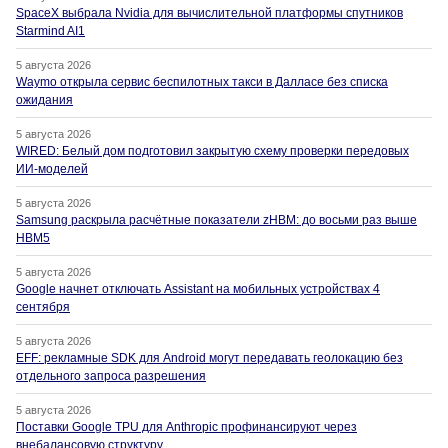
SpaceX выбрала Nvidia для вычислительной платформы спутников
Starmind AI1
5 августа 2026
Waymo открыла сервис беспилотных такси в Далласе без списка
ожидания
5 августа 2026
WIRED: Белый дом подготовил закрытую схему проверки передовых
ИИ-моделей
5 августа 2026
Samsung раскрыла расчётные показатели zHBM: до восьми раз выше
HBM5
5 августа 2026
Google начнет отключать Assistant на мобильных устройствах 4
сентября
5 августа 2026
EFF: рекламные SDK для Android могут передавать геолокацию без
отдельного запроса разрешения
5 августа 2026
Поставки Google TPU для Anthropic профинансируют через
внебалансовую структуру