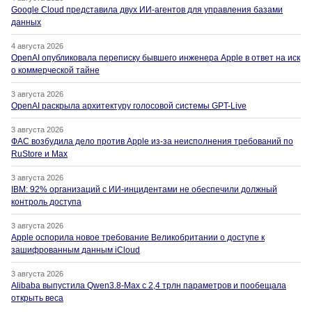
Google Cloud представила двух ИИ-агентов для управления базами
данных
4 августа 2026
OpenAI опубликовала переписку бывшего инженера Apple в ответ на иск
о коммерческой тайне
3 августа 2026
OpenAI раскрыла архитектуру голосовой системы GPT-Live
3 августа 2026
ФАС возбудила дело против Apple из-за неисполнения требований по
RuStore и Max
3 августа 2026
IBM: 92% организаций с ИИ-инцидентами не обеспечили должный
контроль доступа
3 августа 2026
Apple оспорила новое требование Великобритании о доступе к
зашифрованным данным iCloud
3 августа 2026
Alibaba выпустила Qwen3.8-Max с 2,4 трлн параметров и пообещала
открыть веса