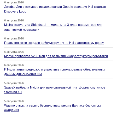
6 августа 2026
Джефф Дин и ведущие исследователи Google создадут ИИ-стартап
Discovery Loop
6 августа 2026
Mistral выпустила Shieldstral — модель на 3 млрд параметров для
адаптивной модерации
6 августа 2026
Правительство создало рабочую группу по ИИ и авторскому праву
6 августа 2026
Moove привлекла $250 млн для развития инфраструктуры роботакси
6 августа 2026
ИТ-компании предложили упростить использование обезличенных
данных для обучения ИИ
5 августа 2026
SpaceX выбрала Nvidia для вычислительной платформы спутников
Starmind AI1
5 августа 2026
Waymo открыла сервис беспилотных такси в Далласе без списка
ожидания