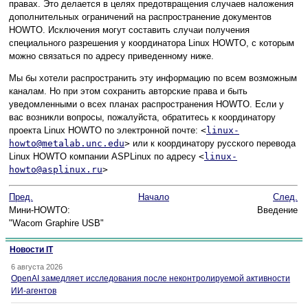
правах. Это делается в целях предотвращения случаев наложения
дополнительных ограничений на распространение документов
HOWTO. Исключения могут составить случаи получения
специального разрешения у координатора Linux HOWTO, с которым
можно связаться по адресу приведенному ниже.
Мы бы хотели распространить эту информацию по всем возможным
каналам. Но при этом сохранить авторские права и быть
уведомленными о всех планах распространения HOWTO. Если у
вас возникли вопросы, пожалуйста, обратитесь к координатору
проекта Linux HOWTO по электронной почте:
<
linux-
howto@metalab.unc.edu
>
или к координатору русского перевода
Linux HOWTO компании ASPLinux по адресу
<
linux-
howto@asplinux.ru
>
Пред.
Начало
След.
Мини-HOWTO:
Введение
"Wacom Graphire USB"
Новости IT
6 августа 2026
OpenAI замедляет исследования после неконтролируемой активности
ИИ-агентов