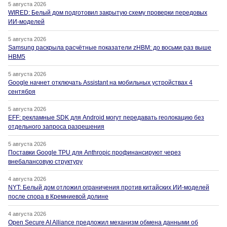
5 августа 2026
WIRED: Белый дом подготовил закрытую схему проверки передовых
ИИ-моделей
5 августа 2026
Samsung раскрыла расчётные показатели zHBM: до восьми раз выше
HBM5
5 августа 2026
Google начнет отключать Assistant на мобильных устройствах 4
сентября
5 августа 2026
EFF: рекламные SDK для Android могут передавать геолокацию без
отдельного запроса разрешения
5 августа 2026
Поставки Google TPU для Anthropic профинансируют через
внебалансовую структуру
4 августа 2026
NYT: Белый дом отложил ограничения против китайских ИИ-моделей
после спора в Кремниевой долине
4 августа 2026
Open Secure AI Alliance предложил механизм обмена данными об