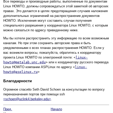
Все переводы и производные работы, выполненные по документам
Linux HOWTO, должны сопровождаться этой заметкой об авторских
правах. Это делается в целях предотвращения случаев наложения
дополнительных ограничений на распространение документов
HOWTO. Исключения могут составить случаи получения
специального разрешения у координатора Linux HOWTO, с которым
можно связаться по адресу приведенному ниже.
Мы бы хотели распространить эту информацию по всем возможным
каналам. Но при этом сохранить авторские права и быть
уведомленными о всех планах распространения HOWTO. Если у
вас возникли вопросы, пожалуйста, обратитесь к координатору
проекта Linux HOWTO по электронной почте:
<
linux-
howto@metalab.unc.edu
>
или к координатору русского перевода
Linux HOWTO компании ASPLinux по адресу
<
linux-
howto@asplinux.ru
>
Благодарности
Огромное спасибо Seth David Schoen за консультации по вопросу
переназначения портов при помощи ssh
<schoen@uclink4.berkeley.edu>
.
Пред.
Начало