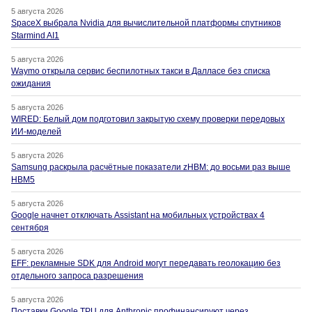
5 августа 2026
SpaceX выбрала Nvidia для вычислительной платформы спутников
Starmind AI1
5 августа 2026
Waymo открыла сервис беспилотных такси в Далласе без списка
ожидания
5 августа 2026
WIRED: Белый дом подготовил закрытую схему проверки передовых
ИИ-моделей
5 августа 2026
Samsung раскрыла расчётные показатели zHBM: до восьми раз выше
HBM5
5 августа 2026
Google начнет отключать Assistant на мобильных устройствах 4
сентября
5 августа 2026
EFF: рекламные SDK для Android могут передавать геолокацию без
отдельного запроса разрешения
5 августа 2026
Поставки Google TPU для Anthropic профинансируют через