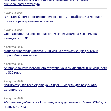
внебалансовую структуру
4 августа 2026
NYT: Белый дом отложил ограничения против китайских ИИ-моделей
после спора в Кремниевой долине
4 августа 2026
Open Secure AI Alliance предложил механизм обмена данными об
инцидентах с ИИ
4 августа 2026
Mariana Minerals привлекла $310 млн на автоматизацию добычи и
переработки металлов
4 августа 2026
Anthropic закупит у облачного стартапа Volta вычислительные мощности
на $10 млрд
4 августа 2026
NVIDIA открыла веса Alpamayo 2 Super — модели для разработки
автопилотов
4 августа 2026
AMD начала добавлять в Linux поддержку дисплейного блока DCN6 для
графики GFX13