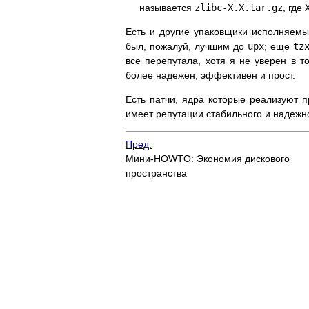
называется
zlibc-X.X.tar.gz
, где
Есть и другие упаковщики исполняем
был, пожалуй, лучшим до
upx
; еще
tz
все перепутала, хотя я не уверен в т
более надежен, эффективен и прост.
Есть патчи, ядра которые реализуют п
имеет репутации стабильного и надежн
Пред.
Мини-HOWTO: Экономия дискового
пространства