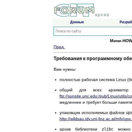
архив
Данные
Разраб
Мини-HOWT
Пред.
Требования к программному об
Вам нужны:
полностью рабочая система Linux (бе
общий для всех архивато
ftp://sunsite.unc.edu:/pub/Linux/utils/
медленнее и требует больше памяти
упаковщик исполняемых файлов
up
http://wildsau.idv.uni-linz.ac.at/mfx/upx
архив библиотеки
zlibc
можно