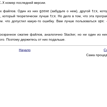
X.X
номер последней версии.
ых файлов. Один из них
gzexe
(забудьте о нем), другой
tcx
, кот
x
, который теоретически лучше
tcx
. Но дело в том, что эта прогр
ом. что допустил какую-то ошибку. Вам лучше пользоваться
upx
: 
розрачное сжатие файлов, аналогично Stacker, но ни один из ни
ого. Поэтому держитесь от них подальше.
Начало
С
Сама проце