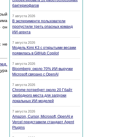
спроектировать 16 работоспособных
бактериофагов
орый
7 августа 2026
амма
В эксперименте пользователи
- он
пропустили треть опасных команд
ИИ-агента
7 августа 2026
х не
Модель Kimi K3 с открытыми весами
появилась в GitHub Copilot
лед.
7 августа 2026
Bloomberg: около 70% ИИ-выручки
дура
Microsoft связано с OpenAI
7 августа 2026
Chrome потребует около 20 Гбайт
свободного места для загрузки
локальных ИИ-моделей
7 августа 2026
Amazon, Cursor, Microsoft, OpenAI и
Vercel представили стандарт Agent
Plugins