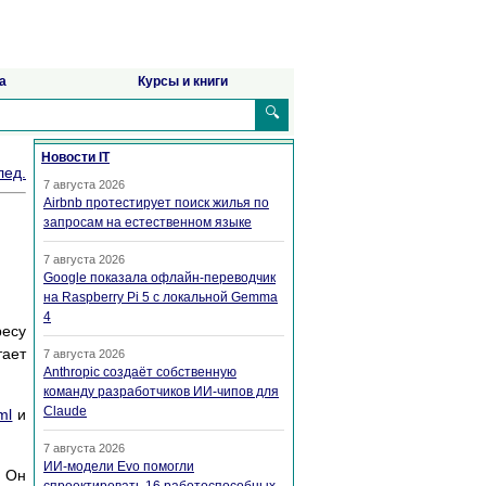
а
Курсы и книги
🔍
Новости IT
лед.
7 августа 2026
Airbnb протестирует поиск жилья по
запросам на естественном языке
7 августа 2026
Google показала офлайн-переводчик
на Raspberry Pi 5 с локальной Gemma
4
есу
тает
7 августа 2026
Anthropic создаёт собственную
команду разработчиков ИИ-чипов для
Claude
ml
и
7 августа 2026
ИИ-модели Evo помогли
 Он