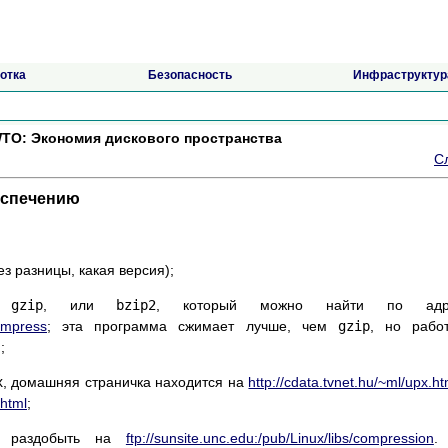
отка
Безопасность
Инфраструктур
O: Экономия дискового пространства
С
еспечению
з разницы, какая версия);
р
gzip
, или
bzip2
, который можно найти по адр
compress
; эта программа сжимает лучше, чем
gzip
, но рабо
;
x
, домашняя страничка находится на
http://cdata.tvnet.hu/~ml/upx.ht
.html
;
 раздобыть на
ftp://sunsite.unc.edu:/pub/Linux/libs/compression
.