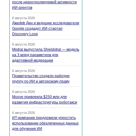
после неконтролируемой активности
ИИ-агентов
6 августа 2026
Джефф Дин и ведущие исследователи
Google создадут ИИ-стартап
Discovery Loop
6 августа 2026
Mistral выпустила Shieldstral — модель
на 3 млрд параметров для
адаптивной модерации
6 августа 2026
Правительство создало рабочую
группу по ИИ и авторскому праву
6 августа 2026
Moove привлекла $250 млн для
развития инфраструктуры роботакси
6 августа 2026
ИТ-компании предложили упростить
использование обезличенных данных
для обучения ИИ