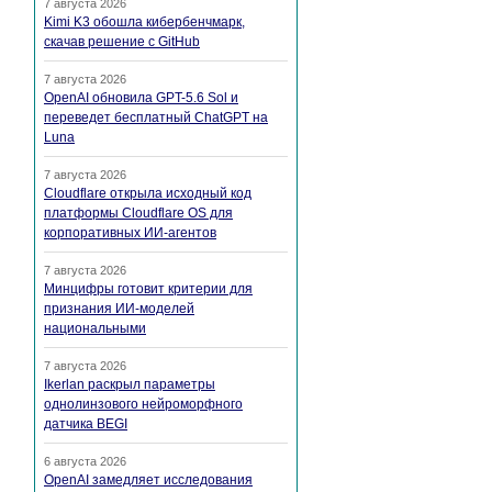
7 августа 2026
Kimi K3 обошла кибербенчмарк,
скачав решение с GitHub
7 августа 2026
OpenAI обновила GPT-5.6 Sol и
переведет бесплатный ChatGPT на
Luna
7 августа 2026
Cloudflare открыла исходный код
платформы Cloudflare OS для
корпоративных ИИ-агентов
7 августа 2026
Минцифры готовит критерии для
признания ИИ-моделей
национальными
7 августа 2026
Ikerlan раскрыл параметры
однолинзового нейроморфного
датчика BEGI
6 августа 2026
OpenAI замедляет исследования