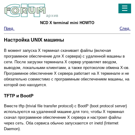
☰
архив
NCD X terminal mini HOWTO
Пред.
След.
Настройка UNIX машины
В момент запуска Х терминал скачивает файлы (включая
программное обеспечение для Х сервера) с удаленной машины в
сети. После загрузки терминала Х сервер управляет вводом,
выводом, локальными клиентами, а также протоколом обмена Х-ов.
Программное обеспечение Х сервера работает на Х терминале и не
обязательно совместимо с программным обеспечением машины, на
которой оно находится.
TFTP и BootP
Вместе tftp (trivial file transfer protocol) с BootP (boot protocol server)
используются на удаленной машине для того, чтобы Х терминал
скачал программное обеспечение Х сервера и настроил файлы
через сеть. Оба сервиса обычно запускаются от inetd (Internet
Daemon).