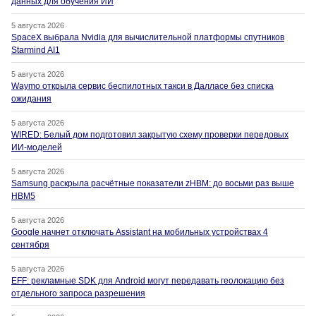
данных для обучения ИИ
5 августа 2026
SpaceX выбрала Nvidia для вычислительной платформы спутников
Starmind AI1
5 августа 2026
Waymo открыла сервис беспилотных такси в Далласе без списка
ожидания
5 августа 2026
WIRED: Белый дом подготовил закрытую схему проверки передовых
ИИ-моделей
5 августа 2026
Samsung раскрыла расчётные показатели zHBM: до восьми раз выше
HBM5
5 августа 2026
Google начнет отключать Assistant на мобильных устройствах 4
сентября
5 августа 2026
EFF: рекламные SDK для Android могут передавать геолокацию без
отдельного запроса разрешения