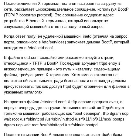
После включения Х терминал, если он настроен на загрузку из
сети, рассылает широковещательное сообщение, используя BootP
(TCP/IP bootstrap protocol). Это сообщение содержит адрес
устройства Ethernet Х терминала, который используется
запускающей машиной в ответ на полученный запрос.
Когда ответ получен удаленной машиной, inetd (отвечая на запрос
порта, описанного в /etc/services) запускает демона BootP, который
находится в /etc/inetd.conf.
В файле inetd.conf создайте или раскомментируйте строки,
относящиеся к TFTP и BootP. Последний аргумент tftpd entry в
нижеследующем примере - это путь к каталогу, содержащему
файлы, требующиеся Х терминалу. Хотя имена каталогов не
являются обязательными, ради безопасности они всегда должны
присутствовать, так как доступ tftpd будет ограничен для файлов в
указанных каталогах
Из простого файла /etc/inetd.conf: # tftp сервис предназначен, в
первую очередь, для загрузки. Большинство сайтов # действует
только на машинах, работающих как "boot серверы". tftp dgram udp
wait root /usr/sbin/tcpd /usr/sbin/in.tftpd /usr/X11/lib/X11/ncd/ bootps
dgram udp wait root /usr/sbin/tcpd /usr/sbin/in.bootpd
После активизации BootP демон сервера считывает файл базы