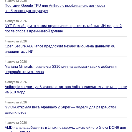
5 августа 2026
Поставки Google TPU для Anthropic профинансируют через
внебалансовую структуру
4 августа 2026
NYT: Белый дом отложил ограничения против китайских ИИ-моделей
после спора в Кремниевой долине
4 августа 2026
Open Secure AI Alliance предложил механизм обмена данными об
инцидентах с ИИ
4 августа 2026
Mariana Minerals привлекла $310 млн на автоматизацию добычи и
переработки металлов
4 августа 2026
Anthropic закупит у облачного стартапа Volta вычислительные мощности
на $10 млрд
4 августа 2026
NVIDIA открыла веса Alpamayo 2 Super — модели для разработки
автопилотов
4 августа 2026
AMD начала добавлять в Linux поддержку дисплейного блока DCN6 для