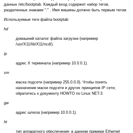
данных /etc/bootptab. Каждый вход содержит набор тегов,
разделенных знаками ":" . Имя машины должно быть первым тегом.
Используемые теги файла bootptab
hd
домашний каталог файла загрузки (например
/usr/X11/lib/X11/ncd/).
ip
адрес Х терминала (например 10.0.0.1).
sm
маска подсети (например 255.0.0.0). Чтобы понять
назначение маски подсети и других принципов IP сети,
обратитесь к документу HOWTO по Linux NET-3.
gw
адрес шлюза (например 10.0.0.1).
ht
тип аппаратного обеспечения- в данном примере Ethernet