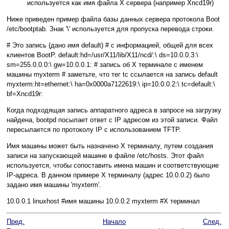
используется как имя файла Х сервера (например Xncd19r)
Ниже приведен пример файла базы данных сервера протокола Boot
/etc/bootptab. Знак '\' используется для пропуска перевода строки.
# Это запись (дано имя default) # с информацией, общей для всех
клиентов BootP. default:hd=/usr/X11/lib/X11/ncd/:\ ds=10.0.0.3:\
sm=255.0.0.0:\ gw=10.0.0.1: # запись об Х терминале с именем
машины myxterm # заметьте, что тег tc ссылается на запись default
myxterm:ht=ethernet:\ ha=0x0000a7122619:\ ip=10.0.0.2:\ tc=default:\
bf=Xncd19r:
Когда подходящая запись аппаратного адреса в запросе на загрузку
найдена, bootpd посылает ответ с IP адресом из этой записи. Файл
пересылается по протоколу IP с использованием TFTP.
Имя машины может быть назначено Х терминалу, путем создания
записи на запускающей машине в файле /etc/hosts. Этот файл
используется, чтобы сопоставить имена машин и соответствующие
IP-адреса. В данном примере Х терминалу (адрес 10.0.0.2) было
задано имя машины 'myxterm'.
10.0.0.1 linuxhost #имя машины 10.0.0.2 myxterm #Х терминал
Пред.
Начало
След.