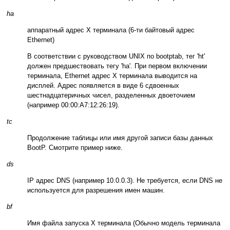
ha
аппаратный адрес Х терминала (6-ти байтовый адрес
Ethernet)
В соответствии с руководством UNIX по bootptab, тег 'ht'
должен предшествовать тегу 'ha'. При первом включении
терминала, Ethernet адрес Х терминала выводится на
дисплей. Адрес появляется в виде 6 сдвоенных
шестнадцатеричных чисел, разделенных двоеточием
(например 00:00:A7:12:26:19).
tc
Продолжение таблицы или имя другой записи базы данных
BootP. Смотрите пример ниже.
ds
IP адрес DNS (например 10.0.0.3). Не требуется, если DNS не
используется для разрешения имен машин.
bf
Имя файла запуска Х терминала (Обычно модель терминала