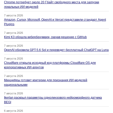
Chrome потребует около 20 Гбайт свободного места для загрузки
локальных ИИ-моделей
7 августа 2026
Amazon, Cursor, Microsoft, OpenAI и Vercel представили стандарт Agent
Plugins
7 августа 2026
Kimi K3 обошла кибербенчмарк, скачав решение с GitHub
7 августа 2026
OpenAI обновила GPT-5.6 Sol и переведет бесплатный ChatGPT на Luna
7 августа 2026
Cloudflare открыла исходный код платформы Cloudflare OS для
корпоративных ИИ-агентов
7 августа 2026
Минцифры готовит критерии для признания ИИ-моделей
национальными
7 августа 2026
Ikerlan раскрыл параметры однолинзового нейроморфного датчика
BEGI
6 августа 2026