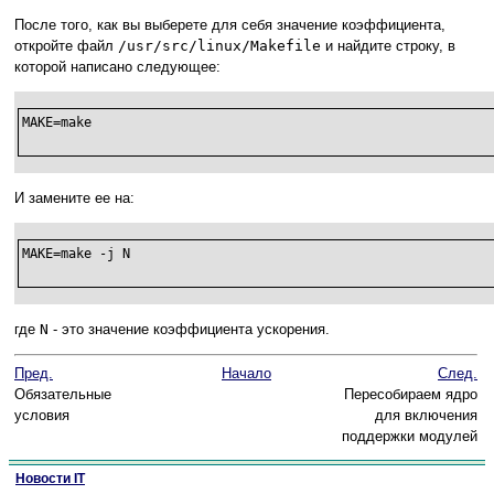
После того, как вы выберете для себя значение коэффициента,
откройте файл
/usr/src/linux/Makefile
и найдите строку, в
которой написано следующее:
MAKE=make

И замените ее на:
MAKE=make -j N

где
N
- это значение коэффициента ускорения.
Пред.
Начало
След.
Обязательные
Пересобираем ядро
условия
для включения
поддержки модулей
Новости IT