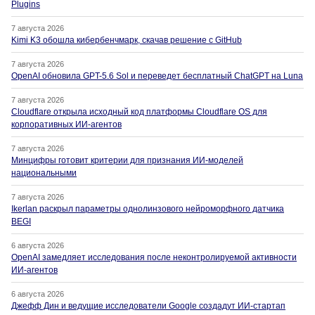
Plugins
7 августа 2026
Kimi K3 обошла кибербенчмарк, скачав решение с GitHub
7 августа 2026
OpenAI обновила GPT-5.6 Sol и переведет бесплатный ChatGPT на Luna
7 августа 2026
Cloudflare открыла исходный код платформы Cloudflare OS для
корпоративных ИИ-агентов
7 августа 2026
Минцифры готовит критерии для признания ИИ-моделей
национальными
7 августа 2026
Ikerlan раскрыл параметры однолинзового нейроморфного датчика
BEGI
6 августа 2026
OpenAI замедляет исследования после неконтролируемой активности
ИИ-агентов
6 августа 2026
Джефф Дин и ведущие исследователи Google создадут ИИ-стартап