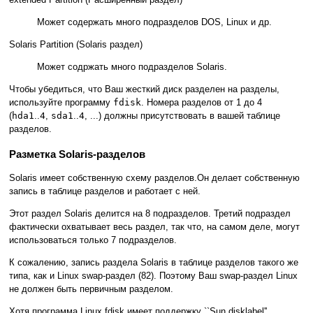
Может содержать много подразделов DOS, Linux и др.
Solaris Partition (Solaris раздел)
Может содржать много подразделов Solaris.
Чтобы убедиться, что Ваш жесткий диск разделен на разделы,
используйте программу
fdisk
. Номера разделов от 1 до 4
(
hda1
..
4
,
sda1
..
4
, ...) должны присутствовать в вашей таблице
разделов.
Разметка Solaris-разделов
Solaris имеет собственную схему разделов.Он делает собственную
запись в таблице разделов и работает с ней.
Этот раздел Solaris делится на 8 подразделов. Третий подраздел
фактически охватывает весь раздел, так что, на самом деле, могут
использоваться только 7 подразделов.
К сожалению, запись раздела Solaris в таблице разделов такого же
типа, как и Linux swap-раздел (82). Поэтому Ваш swap-раздел Linux
не должен быть первичным разделом.
Хотя программа Linux fdisk имеет поддержку ``Sun disklabel'',