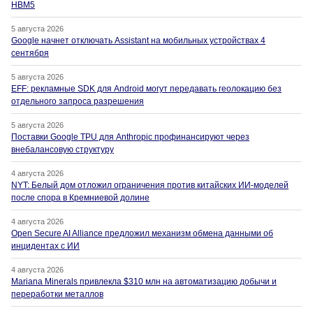
HBM5
5 августа 2026
Google начнет отключать Assistant на мобильных устройствах 4
сентября
5 августа 2026
EFF: рекламные SDK для Android могут передавать геолокацию без
отдельного запроса разрешения
5 августа 2026
Поставки Google TPU для Anthropic профинансируют через
внебалансовую структуру
4 августа 2026
NYT: Белый дом отложил ограничения против китайских ИИ-моделей
после спора в Кремниевой долине
4 августа 2026
Open Secure AI Alliance предложил механизм обмена данными об
инцидентах с ИИ
4 августа 2026
Mariana Minerals привлекла $310 млн на автоматизацию добычи и
переработки металлов