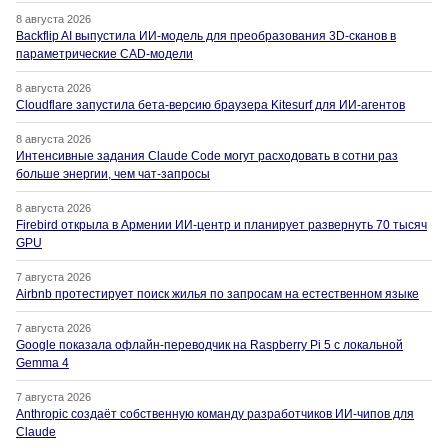
8 августа 2026
Backflip AI выпустила ИИ-модель для преобразования 3D-сканов в
параметрические CAD-модели
8 августа 2026
Cloudflare запустила бета-версию браузера Kitesurf для ИИ-агентов
8 августа 2026
Интенсивные задания Claude Code могут расходовать в сотни раз
больше энергии, чем чат-запросы
8 августа 2026
Firebird открыла в Армении ИИ-центр и планирует развернуть 70 тысяч
GPU
7 августа 2026
Airbnb протестирует поиск жилья по запросам на естественном языке
7 августа 2026
Google показала офлайн-переводчик на Raspberry Pi 5 с локальной
Gemma 4
7 августа 2026
Anthropic создаёт собственную команду разработчиков ИИ-чипов для
Claude