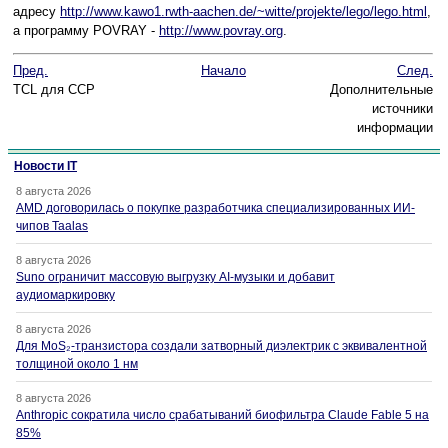
адресу
http://www.kawo1.rwth-aachen.de/~witte/projekte/lego/lego.html
,
а программу POVRAY -
http://www.povray.org
.
Пред.
Начало
След.
TCL для ССР
Дополнительные
источники
информации
Новости IT
8 августа 2026
AMD договорилась о покупке разработчика специализированных ИИ-
чипов Taalas
8 августа 2026
Suno ограничит массовую выгрузку AI-музыки и добавит
аудиомаркировку
8 августа 2026
Для MoS₂-транзистора создали затворный диэлектрик с эквивалентной
толщиной около 1 нм
8 августа 2026
Anthropic сократила число срабатываний биофильтра Claude Fable 5 на
85%