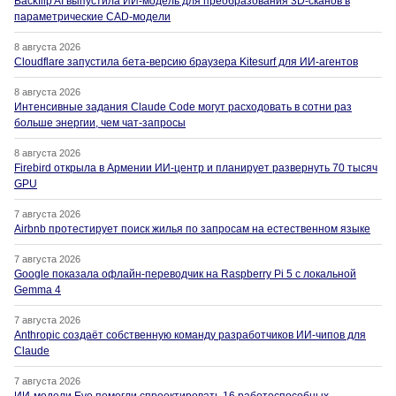
Backflip AI выпустила ИИ-модель для преобразования 3D-сканов в
параметрические CAD-модели
8 августа 2026
Cloudflare запустила бета-версию браузера Kitesurf для ИИ-агентов
8 августа 2026
Интенсивные задания Claude Code могут расходовать в сотни раз
больше энергии, чем чат-запросы
8 августа 2026
Firebird открыла в Армении ИИ-центр и планирует развернуть 70 тысяч
GPU
7 августа 2026
Airbnb протестирует поиск жилья по запросам на естественном языке
7 августа 2026
Google показала офлайн-переводчик на Raspberry Pi 5 с локальной
Gemma 4
7 августа 2026
Anthropic создаёт собственную команду разработчиков ИИ-чипов для
Claude
7 августа 2026