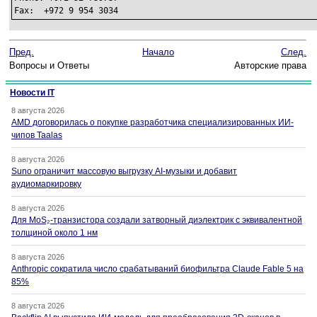
Fax:  +972 9 954 3034
Пред.
Начало
След.
Вопросы и Ответы
Авторские права
Новости IT
8 августа 2026
AMD договорилась о покупке разработчика специализированных ИИ-
чипов Taalas
8 августа 2026
Suno ограничит массовую выгрузку AI-музыки и добавит
аудиомаркировку
8 августа 2026
Для MoS₂-транзистора создали затворный диэлектрик с эквивалентной
толщиной около 1 нм
8 августа 2026
Anthropic сократила число срабатываний биофильтра Claude Fable 5 на
85%
8 августа 2026