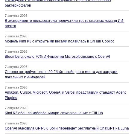
ИИ-модели Evo помогли спроектировать 16 работоспособных
бактериофагов
7 августа 2026
В эксперименте пользователи пропустили треть опасных команд ИИ-
агента
7 августа 2026
Модель Kimi K3 с открытыми весами появилась в GitHub Copilot
7 августа 2026
Bloomberg: около 70% ИИ-выручки Microsoft связано с OpenAI
7 августа 2026
Chrome потребует около 20 Гбайт свободного места для загрузки
локальных ИИ-моделей
7 августа 2026
Amazon, Cursor, Microsoft, OpenAI и Vercel представили стандарт Agent
Plugins
7 августа 2026
Kimi K3 обошла кибербенчмарк, скачав решение с GitHub
7 августа 2026
OpenAI обновила GPT-5.6 Sol и переведет бесплатный ChatGPT на Luna