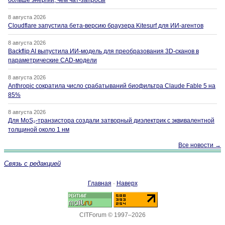
больше энергии, чем чат-запросы
8 августа 2026
Cloudflare запустила бета-версию браузера Kitesurf для ИИ-агентов
8 августа 2026
Backflip AI выпустила ИИ-модель для преобразования 3D-сканов в
параметрические CAD-модели
8 августа 2026
Anthropic сократила число срабатываний биофильтра Claude Fable 5 на
85%
8 августа 2026
Для MoS₂-транзистора создали затворный диэлектрик с эквивалентной
толщиной около 1 нм
Все новости →
Связь с редакцией
Главная
·
Наверх
CITForum © 1997–2026