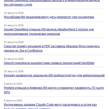
Google DeepMind преобразовала Gemma 4 в диффузионную модель
без обучения с нуля
10 августа 2026
Российским ИИ-решениям могут дать приоритет при госзакупках
10 августа 2026
Google DeepMind открыла ИИ-модель WeatherNext Cyclones для
прогнозирования тропических циклонов
10 августа 2026
Скрытая промпт-инъекция в PDF заставила Atlassian Rovo передать
данные из Jira и Confluence
10 августа 2026
OpenAI приобрела разработчика сервиса презентаций NextSlide
10 августа 2026
Kimsuky развернула локальную ИИ-инфраструктуру для киберопераций
8 августа 2026
Firebird открыла в Армении ИИ-центр и планирует развернуть 70 тысяч
GPU
8 августа 2026
Интенсивные задания Claude Code могут расходовать в сотни раз