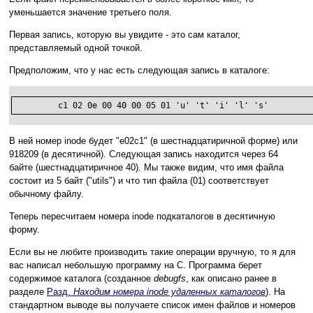
уменьшается значение третьего поля.
Первая запись, которую вы увидите - это сам каталог,
представляемый одной точкой.
Предположим, что у нас есть следующая запись в каталоге:
         c1 02 0e 00 40 00 05 01 'u' 't' 'i' 'l' 's'
В ней номер inode будет "e02c1" (в шестнадцатиричной форме) или
918209 (в десятичной). Следующая запись находится через 64
байте (шестнадцатиричное 40). Мы также видим, что имя файла
состоит из 5 байт ("utils") и что тип файла (01) соответствует
обычному файлу.
Теперь пересчитаем номера inode подкаталогов в десятичную
форму.
Если вы не любите производить такие операции вручную, то я для
вас написал небольшую программу на C. Программа берет
содержимое каталога (созданное
debugfs
, как описано ранее в
разделе
Разд.
Находим номера inode удаленных каталогов
). На
стандартном выводе вы получаете список имен файлов и номеров