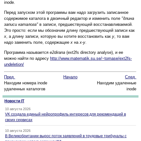
inode.
Перед запуском этой программы вам надо загрузить записанное
содержимое каталога в двоичный редактор и изменить поле
"длина
записи каталога"
в записи, предшествующей восстанавливаемой.
Это просто: если мы обозначим длину предшествующей записи как
x
, а длину записи, которую вы хотите восстановить как
y
, то вам
надо заменить поле, содержащее
x
на
x-y
.
Программа называется
e2dirana
(ext2fs directory analyse), и ее
можно найти по адресу
http://www.matematik.su.se/~tomase/ext2fs-
undeletion/
Пред.
Начало
След.
Находим номера inode
Находим удаленные
удаленных каталогов
inode
Новости IT
10 августа 2026
VK создала единый нейропрофиль интересов для рекомендаций в
своих сервисах
10 августа 2026
В Великобритании вырос поток заявлений в трудовые трибуналы с