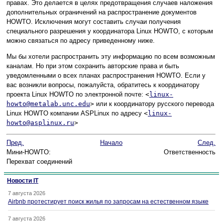
правах. Это делается в целях предотвращения случаев наложения
дополнительных ограничений на распространение документов
HOWTO. Исключения могут составить случаи получения
специального разрешения у координатора Linux HOWTO, с которым
можно связаться по адресу приведенному ниже.
Мы бы хотели распространить эту информацию по всем возможным
каналам. Но при этом сохранить авторские права и быть
уведомленными о всех планах распространения HOWTO. Если у
вас возникли вопросы, пожалуйста, обратитесь к координатору
проекта Linux HOWTO по электронной почте:
<
linux-
howto@metalab.unc.edu
>
или к координатору русского перевода
Linux HOWTO компании ASPLinux по адресу
<
linux-
howto@asplinux.ru
>
Пред.
Начало
След.
Мини-HOWTO:
Ответственность
Перехват соединений
Новости IT
7 августа 2026
Airbnb протестирует поиск жилья по запросам на естественном языке
7 августа 2026