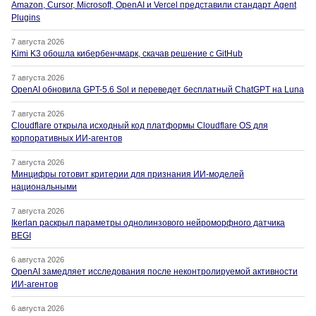
Amazon, Cursor, Microsoft, OpenAI и Vercel представили стандарт Agent
Plugins
7 августа 2026
Kimi K3 обошла кибербенчмарк, скачав решение с GitHub
7 августа 2026
OpenAI обновила GPT-5.6 Sol и переведет бесплатный ChatGPT на Luna
7 августа 2026
Cloudflare открыла исходный код платформы Cloudflare OS для
корпоративных ИИ-агентов
7 августа 2026
Минцифры готовит критерии для признания ИИ-моделей
национальными
7 августа 2026
Ikerlan раскрыл параметры однолинзового нейроморфного датчика
BEGI
6 августа 2026
OpenAI замедляет исследования после неконтролируемой активности
ИИ-агентов
6 августа 2026