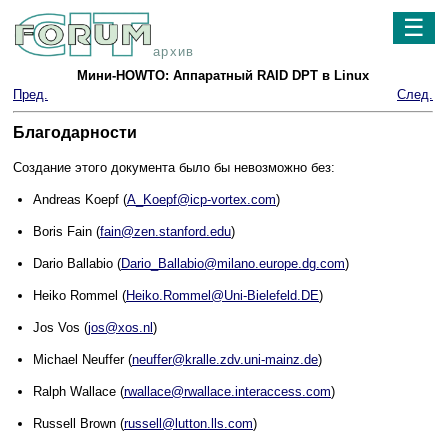
☰
архив
Мини-HOWTO: Аппаратный RAID DPT в Linux
Пред.
След.
Благодарности
Создание этого документа было бы невозможно без:
Andreas Koepf (
A_Koepf@icp-vortex.com
)
Boris Fain (
fain@zen.stanford.edu
)
Dario Ballabio (
Dario_Ballabio@milano.europe.dg.com
)
Heiko Rommel (
Heiko.Rommel@Uni-Bielefeld.DE
)
Jos Vos (
jos@xos.nl
)
Michael Neuffer (
neuffer@kralle.zdv.uni-mainz.de
)
Ralph Wallace (
rwallace@rwallace.interaccess.com
)
Russell Brown (
russell@lutton.lls.com
)