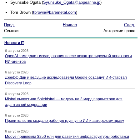
Syunsuke Ogata (
Syunsuke_Ogata@appear.ne.jp
)
Tom Brown (
tbrown@baremetal.com
)
Пред.
Начало
След.
Ссылки
Авторские права
Новости IT
6 августа 2026
OpenAI замедляет исследования после неконтролируемой активности
ИИ-агентов
6 августа 2026
Джефф Дин и ведущие исследователи Google создадут ИИ-стартап
Discovery Loop
6 августа 2026
Mistral выпустила Shieldstral — модель на 3 млрд параметров для
адаптивной модерации
6 августа 2026
Правительство создало рабочую группу по ИИ и авторскому праву
6 августа 2026
Moove привлекла $250 млн для развития инфраструктуры роботакси