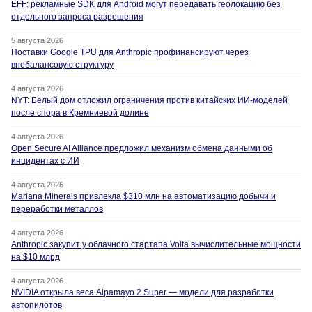
EFF: рекламные SDK для Android могут передавать геолокацию без
отдельного запроса разрешения
5 августа 2026
Поставки Google TPU для Anthropic профинансируют через
внебалансовую структуру
4 августа 2026
NYT: Белый дом отложил ограничения против китайских ИИ-моделей
после спора в Кремниевой долине
4 августа 2026
Open Secure AI Alliance предложил механизм обмена данными об
инцидентах с ИИ
4 августа 2026
Mariana Minerals привлекла $310 млн на автоматизацию добычи и
переработки металлов
4 августа 2026
Anthropic закупит у облачного стартапа Volta вычислительные мощности
на $10 млрд
4 августа 2026
NVIDIA открыла веса Alpamayo 2 Super — модели для разработки
автопилотов