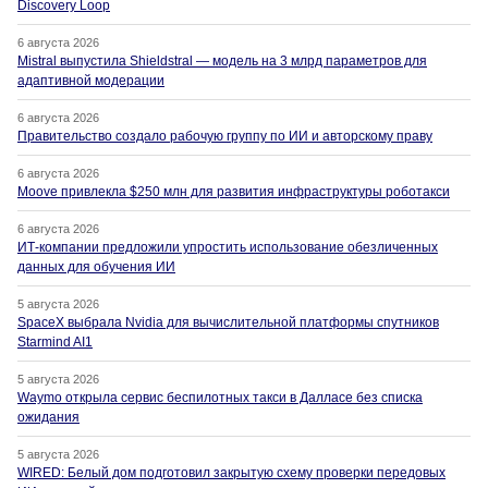
Discovery Loop
6 августа 2026
Mistral выпустила Shieldstral — модель на 3 млрд параметров для
адаптивной модерации
6 августа 2026
Правительство создало рабочую группу по ИИ и авторскому праву
6 августа 2026
Moove привлекла $250 млн для развития инфраструктуры роботакси
6 августа 2026
ИТ-компании предложили упростить использование обезличенных
данных для обучения ИИ
5 августа 2026
SpaceX выбрала Nvidia для вычислительной платформы спутников
Starmind AI1
5 августа 2026
Waymo открыла сервис беспилотных такси в Далласе без списка
ожидания
5 августа 2026
WIRED: Белый дом подготовил закрытую схему проверки передовых