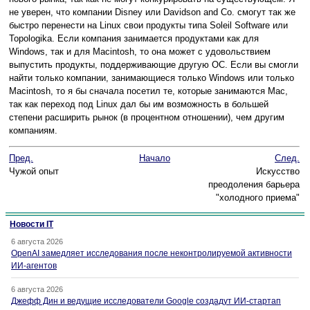
не уверен, что компании Disney или Davidson and Co. смогут так же
быстро перенести на Linux свои продукты типа Soleil Software или
Topologika. Если компания занимается продуктами как для
Windows, так и для Macintosh, то она может с удовольствием
выпустить продукты, поддерживающие другую ОС. Если вы смогли
найти только компании, занимающиеся только Windows или только
Macintosh, то я бы сначала посетил те, которые занимаются Mac,
так как переход под Linux дал бы им возможность в большей
степени расширить рынок (в процентном отношении), чем другим
компаниям.
Пред.
Начало
След.
Чужой опыт
Искусство
преодоления барьера
"холодного приема"
Новости IT
6 августа 2026
OpenAI замедляет исследования после неконтролируемой активности
ИИ-агентов
6 августа 2026
Джефф Дин и ведущие исследователи Google создадут ИИ-стартап