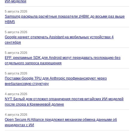
ИИ-моделей
5 августа 2026
Samsung раскрыла расчётные показатели zHBM: до восьми раз выше
HBM5
5 августа 2026
Google начнет отключать Assistant на мобильных устройствах 4
сентября
5 августа 2026
EFF: рекламные SDK для Android могут передавать геолокацию без
отдельного запроса разрешения
5 августа 2026
Поставки Google TPU для Anthropic профинансируют через
внебалансовую структуру
4 августа 2026
NYT: Белый дом отложил ограничения против китайских ИИ-моделей
после спора в Кремниевой долине
4 августа 2026
Open Secure AI Alliance предложил механизм обмена данными об
инцидентах с ИИ