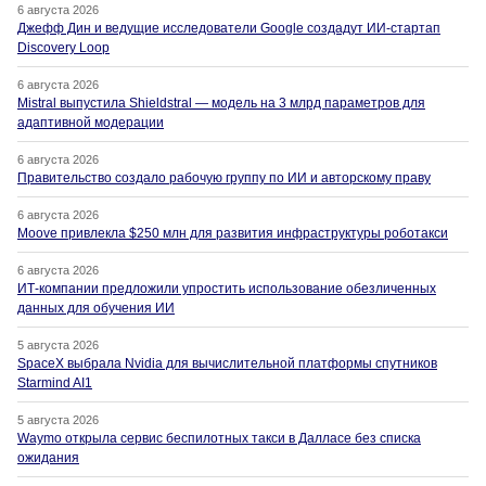
6 августа 2026
Джефф Дин и ведущие исследователи Google создадут ИИ-стартап
Discovery Loop
6 августа 2026
Mistral выпустила Shieldstral — модель на 3 млрд параметров для
адаптивной модерации
6 августа 2026
Правительство создало рабочую группу по ИИ и авторскому праву
6 августа 2026
Moove привлекла $250 млн для развития инфраструктуры роботакси
6 августа 2026
ИТ-компании предложили упростить использование обезличенных
данных для обучения ИИ
5 августа 2026
SpaceX выбрала Nvidia для вычислительной платформы спутников
Starmind AI1
5 августа 2026
Waymo открыла сервис беспилотных такси в Далласе без списка
ожидания