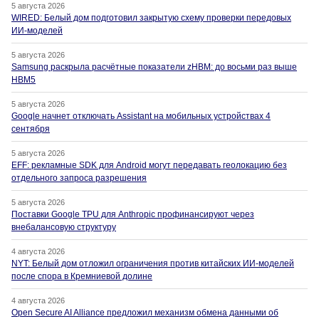
5 августа 2026
WIRED: Белый дом подготовил закрытую схему проверки передовых
ИИ-моделей
5 августа 2026
Samsung раскрыла расчётные показатели zHBM: до восьми раз выше
HBM5
5 августа 2026
Google начнет отключать Assistant на мобильных устройствах 4
сентября
5 августа 2026
EFF: рекламные SDK для Android могут передавать геолокацию без
отдельного запроса разрешения
5 августа 2026
Поставки Google TPU для Anthropic профинансируют через
внебалансовую структуру
4 августа 2026
NYT: Белый дом отложил ограничения против китайских ИИ-моделей
после спора в Кремниевой долине
4 августа 2026
Open Secure AI Alliance предложил механизм обмена данными об