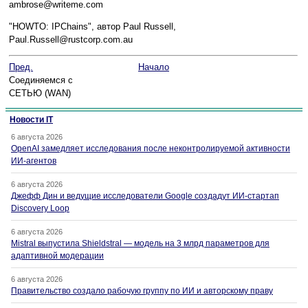
ambrose@writeme.com
"HOWTO: IPChains", автор Paul Russell,
Paul.Russell@rustcorp.com.au
Пред.
Начало
Соединяемся с
СЕТЬЮ (WAN)
Новости IT
6 августа 2026
OpenAI замедляет исследования после неконтролируемой активности
ИИ-агентов
6 августа 2026
Джефф Дин и ведущие исследователи Google создадут ИИ-стартап
Discovery Loop
6 августа 2026
Mistral выпустила Shieldstral — модель на 3 млрд параметров для
адаптивной модерации
6 августа 2026
Правительство создало рабочую группу по ИИ и авторскому праву