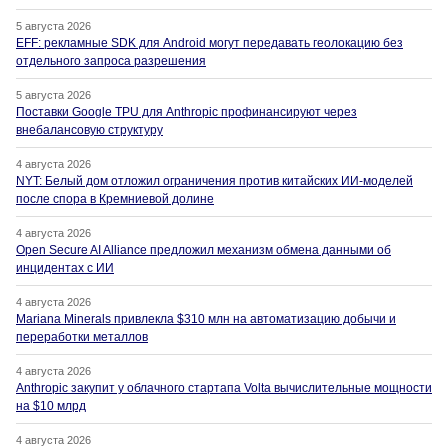
5 августа 2026
EFF: рекламные SDK для Android могут передавать геолокацию без
отдельного запроса разрешения
5 августа 2026
Поставки Google TPU для Anthropic профинансируют через
внебалансовую структуру
4 августа 2026
NYT: Белый дом отложил ограничения против китайских ИИ-моделей
после спора в Кремниевой долине
4 августа 2026
Open Secure AI Alliance предложил механизм обмена данными об
инцидентах с ИИ
4 августа 2026
Mariana Minerals привлекла $310 млн на автоматизацию добычи и
переработки металлов
4 августа 2026
Anthropic закупит у облачного стартапа Volta вычислительные мощности
на $10 млрд
4 августа 2026