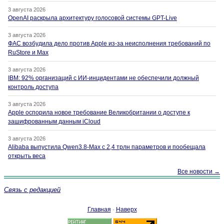
3 августа 2026
OpenAI раскрыла архитектуру голосовой системы GPT-Live
3 августа 2026
ФАС возбудила дело против Apple из-за неисполнения требований по
RuStore и Max
3 августа 2026
IBM: 92% организаций с ИИ-инцидентами не обеспечили должный
контроль доступа
3 августа 2026
Apple оспорила новое требование Великобритании о доступе к
зашифрованным данным iCloud
3 августа 2026
Alibaba выпустила Qwen3.8-Max с 2,4 трлн параметров и пообещала
открыть веса
Все новости →
Связь с редакцией
Главная
·
Наверх