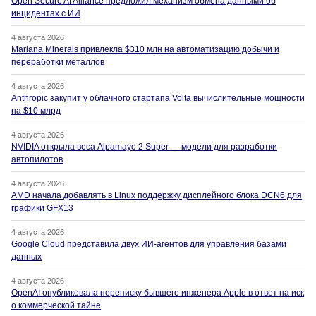
Open Secure AI Alliance предложил механизм обмена данными об
инцидентах с ИИ
4 августа 2026
Mariana Minerals привлекла $310 млн на автоматизацию добычи и
переработки металлов
4 августа 2026
Anthropic закупит у облачного стартапа Volta вычислительные мощности
на $10 млрд
4 августа 2026
NVIDIA открыла веса Alpamayo 2 Super — модели для разработки
автопилотов
4 августа 2026
AMD начала добавлять в Linux поддержку дисплейного блока DCN6 для
графики GFX13
4 августа 2026
Google Cloud представила двух ИИ-агентов для управления базами
данных
4 августа 2026
OpenAI опубликовала переписку бывшего инженера Apple в ответ на иск
о коммерческой тайне