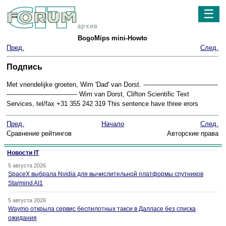
☰
архив
BogoMips mini-Howto
Пред.
След.
Подпись
Met vriendelijke groeten, Wim 'Dad' van Dorst. -------------------------------------
----------------------------------- Wim van Dorst, Clifton Scientific Text
Services, tel/fax +31 355 242 319 This sentence have three erors
Пред.
Начало
След.
Сравнение рейтингов
Авторские права
Новости IT
5 августа 2026
SpaceX выбрала Nvidia для вычислительной платформы спутников
Starmind AI1
5 августа 2026
Waymo открыла сервис беспилотных такси в Далласе без списка
ожидания