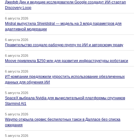
Джефф Дин и ведущие исследователи Google создадут ИИ-стартап
Discovery Loop
6 августа 2026
Mistral выпустила Shieldstral — модель на 3 млрд параметров для
адаптивной модерации
6 августа 2026
Правительство создало рабочую группу по ИИ и авторскому праву
6 августа 2026
Moove привлекла $250 млн для развития инфраструктуры роботакси
6 августа 2026
ИТ-компании предложили упростить использование обезличенных
данных для обучения ИИ
5 августа 2026
SpaceX выбрала Nvidia для вычислительной платформы спутников
Starmind AI1
5 августа 2026
Waymo открыла сервис беспилотных такси в Далласе без списка
ожидания
5 августа 2026