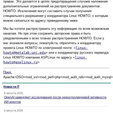
правах. Это делается в целях предотвращения случаев наложения
дополнительных ограничений на распространение документов
HOWTO. Исключения могут составить случаи получения
специального разрешения у координатора Linux HOWTO, с которым
можно связаться по адресу приведенному ниже.
Мы бы хотели распространить эту информацию по всем возможным
каналам. Но при этом сохранить авторские права и быть
уведомленными о всех планах распространения HOWTO. Если у
вас возникли вопросы, пожалуйста, обратитесь к координатору
проекта Linux HOWTO по электронной почте:
<
linux-
howto@metalab.unc.edu
>
или к координатору русского перевода
Linux HOWTO компании ASPLinux по адресу
<
linux-
howto@asplinux.ru
>
Пред.
Apache+DSO+mod_ssl+mod_perl+php+mod_auth_nds+mod_auth_mysql+m
Новости IT
6 августа 2026
OpenAI замедляет исследования после неконтролируемой активности
ИИ-агентов
6 августа 2026