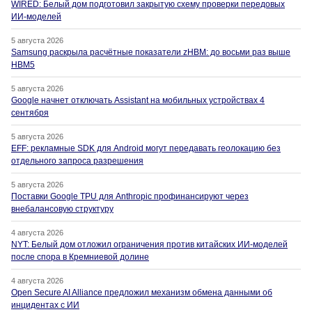
WIRED: Белый дом подготовил закрытую схему проверки передовых
ИИ-моделей
5 августа 2026
Samsung раскрыла расчётные показатели zHBM: до восьми раз выше
HBM5
5 августа 2026
Google начнет отключать Assistant на мобильных устройствах 4
сентября
5 августа 2026
EFF: рекламные SDK для Android могут передавать геолокацию без
отдельного запроса разрешения
5 августа 2026
Поставки Google TPU для Anthropic профинансируют через
внебалансовую структуру
4 августа 2026
NYT: Белый дом отложил ограничения против китайских ИИ-моделей
после спора в Кремниевой долине
4 августа 2026
Open Secure AI Alliance предложил механизм обмена данными об
инцидентах с ИИ