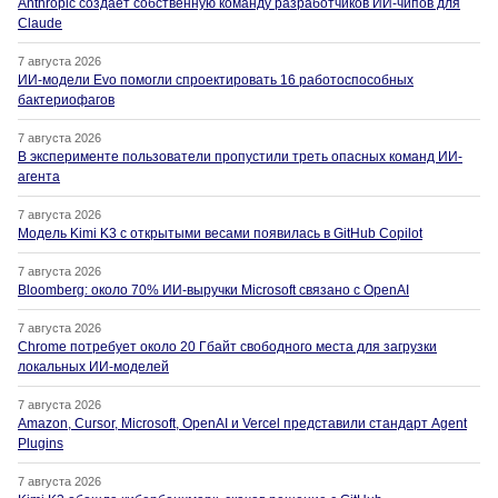
Anthropic создаёт собственную команду разработчиков ИИ-чипов для
Claude
7 августа 2026
ИИ-модели Evo помогли спроектировать 16 работоспособных
бактериофагов
7 августа 2026
В эксперименте пользователи пропустили треть опасных команд ИИ-
агента
7 августа 2026
Модель Kimi K3 с открытыми весами появилась в GitHub Copilot
7 августа 2026
Bloomberg: около 70% ИИ-выручки Microsoft связано с OpenAI
7 августа 2026
Chrome потребует около 20 Гбайт свободного места для загрузки
локальных ИИ-моделей
7 августа 2026
Amazon, Cursor, Microsoft, OpenAI и Vercel представили стандарт Agent
Plugins
7 августа 2026