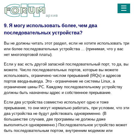
☰
архив
9. Я могу использовать более, чем два
последовательных устройства?
Вы не должны читать этот раздел, если не хотите использовать три
или более последовательных устройства ... (принимая, что у вас
нет многопортовой платы).
Если у вас есть другой запасной последовательный порт, то да, вы
можете. Число последовательных портов, которые вы можете
использовать, ограничено числом прерываний (IRQs) и адресов
портов ввода-вывода. Это - ограничение не системы Linux, а
ограничение шины PC. Каждому последовательному устройству
должны быть назначены адрес и собственное прерывание.
Если два устройства совместно используют одно и тоже
прерывание, то они могут нормально работать, при условии, что эти
два устройства не будут действовать одновременно. (В
большинстве случаев, две программы не должны даже
выполняться одновременно.) Последовательное устройство может
быть последовательным портом, внутренним модемом или