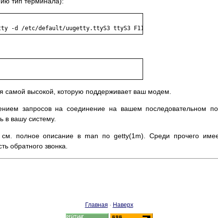
ию тип терминала):
ется самой высокой, которую поддерживает ваш модем.
лением запросов на соединение на вашем последовательном по
ь в вашу систему.
 см. полное описание в man по getty(1m). Среди прочего име
ть обратного звонка.
Главная
·
Наверх