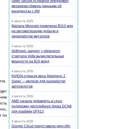
Open Secure AI Alliance предложил
механизм обмена данными об
инцидентах с ИИ
4 августа 2026
Mariana Minerals привлекла $310 млн
на автоматизацию добычи и
переработки металлов
4 августа 2026
Anthropic закупит у облачного
стартапа Volta вычислительные
мощности на $10 млрд
4 августа 2026
NVIDIA открыла веса Alpamayo 2
рта.
Super — модели для разработки
автопилотов
удет
4 августа 2026
дним
AMD начала добавлять в Linux
есть
поддержку дисплейного блока DCN6
что,
для графики GFX13
й по
4 августа 2026
Google Cloud представила двух ИИ-