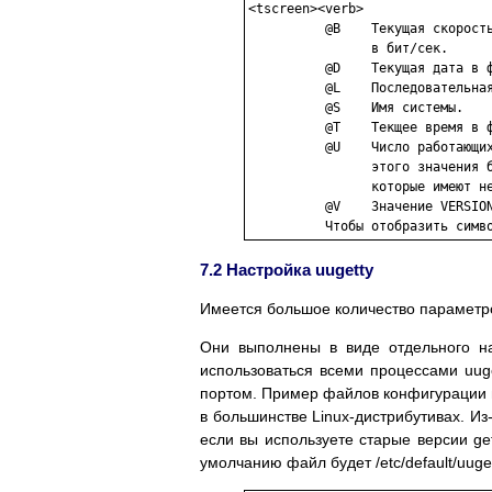
<tscreen><verb> 

          @B    Текущая скорость
                в бит/сек.

          @D    Текущая дата в ф
          @L    Последовательная
          @S    Имя системы.

          @T    Текщее время в ф
          @U    Число работающих
                этого значения б
                которые имеют не
          @V    Значение VERSION
7.2 Настройка uugetty
Имеется большое количество параметро
Они выполнены в виде отдельного нас
использоваться всеми процессами uuget
портом. Пример файлов конфигурации п
в большинстве Linux-дистрибутивах. Из
если вы используете старые версии get
умолчанию файл будет /etc/default/uugett