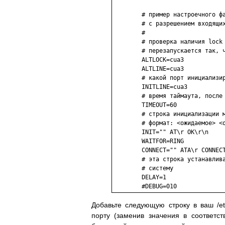
        # пример настроечного фа
        # с разрешением входящих
        #

        # проверка наличия lock 
        # перезапускается так, ч
        ALTLOCK=cua3

        ALTLINE=cua3

        # какой порт инициализир
        INITLINE=cua3

        # время таймаута, после 
        TIMEOUT=60

        # строка инициализации м
        # формат: <ожидаемое> <о
        INIT="" AT\r OK\r\n

        WAITFOR=RING

        CONNECT="" ATA\r CONNECT
        # эта строка устанавлива
        # систему

        DELAY=1

Добавьте следующую строку в ваш /etc
порту (заменив значения в соответс