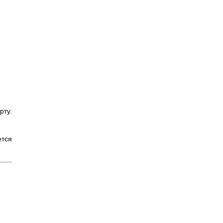
рту.
ется