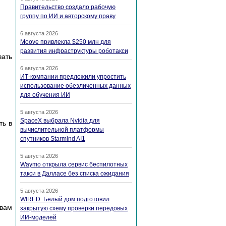
Правительство создало рабочую
группу по ИИ и авторскому праву
6 августа 2026
Moove привлекла $250 млн для
развития инфраструктуры роботакси
вать
6 августа 2026
ИТ-компании предложили упростить
использование обезличенных данных
для обучения ИИ
5 августа 2026
SpaceX выбрала Nvidia для
ть в
вычислительной платформы
спутников Starmind AI1
5 августа 2026
Waymo открыла сервис беспилотных
такси в Далласе без списка ожидания
5 августа 2026
WIRED: Белый дом подготовил
 вам
закрытую схему проверки передовых
ИИ-моделей