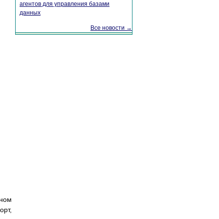
агентов для управления базами
данных
Все новости →
ьном
орт,