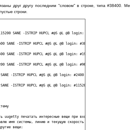
язаны друг другу последним "словом" в строке, типа #38400. М
пустые строки.
15200 SANE -ISTRIP HUPCL #@S @L @B login: #57600

00 SANE -ISTRIP HUPCL #@S @L @B login: #38400

00 SANE -ISTRIP HUPCL #@S @L @B login: #19200

00 SANE -ISTRIP HUPCL #@S @L @B login: #9600

SANE -ISTRIP HUPCL #@S @L @B login: #2400

SANE -ISTRIP HUPCL #@S @L @B login: #115200

тему

ь uugetty печатать интересные вещи при входе в 

влю имя системы, линию и текущую скорость 

ругие вещи:
