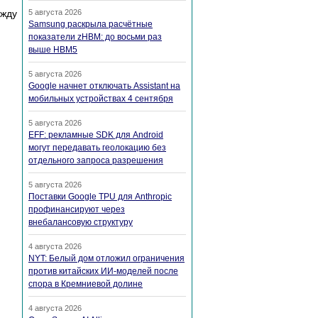
ежду
5 августа 2026
Samsung раскрыла расчётные
показатели zHBM: до восьми раз
выше HBM5
5 августа 2026
Google начнет отключать Assistant на
мобильных устройствах 4 сентября
5 августа 2026
EFF: рекламные SDK для Android
могут передавать геолокацию без
отдельного запроса разрешения
5 августа 2026
Поставки Google TPU для Anthropic
профинансируют через
внебалансовую структуру
4 августа 2026
NYT: Белый дом отложил ограничения
против китайских ИИ-моделей после
спора в Кремниевой долине
4 августа 2026