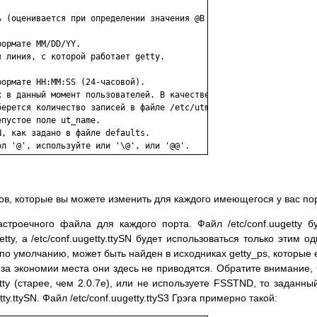
 (оценивается при определении значения @B ) 

ормате MM/DD/YY.

 линия, с которой работает getty.

ормате HH:MM:SS (24-часовой).

 в данный момент пользователей. В качестве

ерется количество записей в файле /etc/utmp,

пустое поле ut_name.

, как задано в файле defaults.

в, которые вы можете изменить для каждого имеющегося у вас по
троечного файла для каждого порта. Файл /etc/conf.uugetty б
ty, а /etc/conf.uugetty.ttySN будет использоваться только этим о
о умолчанию, может быть найден в исходниках getty_ps, которые 
-за экономии места они здесь не приводятся. Обратите внимание, 
ty (старее, чем 2.0.7e), или не используете FSSTND, то заданны
y.ttySN. Файл /etc/conf.uugetty.ttyS3 Грэга примерно такой: