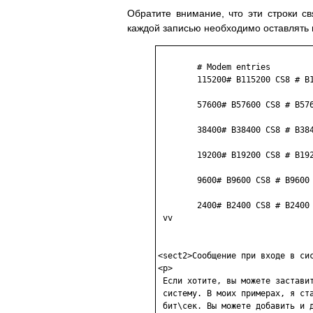
Обратите внимание, что эти строки св
каждой записью необходимо оставлять 
        # Modem entries

        115200# B115200 CS8 # B1
        57600# B57600 CS8 # B576
        38400# B38400 CS8 # B384
        19200# B19200 CS8 # B192
        9600# B9600 CS8 # B9600 
        2400# B2400 CS8 # B2400 
 vv

<sect2>Сообщение при входе в сис
<p> 

 Если хотите, вы можете заставит
 систему. В моих примерах, я ста
 бит\сек. Вы можете добавить и д