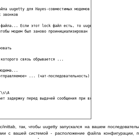
йла uugetty для Hayes-совместимых модемов

 звонков

файла... Если этот lock файл есть, то uugetty 

тобы модем был заново проинициализирован

овать

которого связь обрывается ...

одема...

тправляемое> ... (чат-последовательность)

\s\A

ет задержку перед выдачей сообщения при входе в 

/inittab, так, чтобы uugetty запускался на вашем последовател
твии с вашей системой - расположение файла конфигурации, п