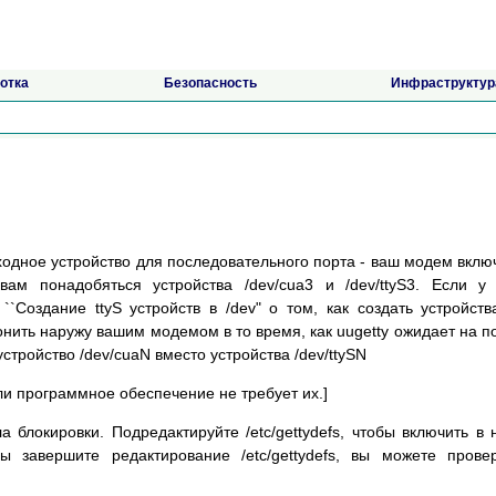
отка
Безопасность
Инфраструктур
ходное устройство для последовательного порта - ваш модем вклю
ам понадобяться устройства /dev/cua3 и /dev/ttyS3. Если у
``Создание ttyS устройств в /dev" о том, как создать устройств
вонить наружу вашим модемом в то время, как uugetty ожидает на п
устройство /dev/cuaN вместо устройства /dev/ttySN
ли программное обеспечение не требует их.]
 блокировки. Подредактируйте /etc/gettydefs, чтобы включить в 
 завершите редактирование /etc/gettydefs, вы можете прове