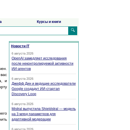
а
Курсы и книги
🔍
Новости IT
6 августа 2026
OpenAI замедляет исследования
после неконтролируемой активности
чен.
ИИ-агентов
 вас
6 августа 2026
а, и
Джефф Дин и ведущие исследователи
орту
Google создадут ИИ-стартап
Discovery Loop
6 августа 2026
Mistral выпустила Shieldstral — модель
него
на 3 млрд параметров для
рить
адаптивной модерации
6 августа 2026