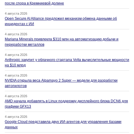
после спора в Кремниевой долине
4 августа 2026
Open Secure AI Alliance предложил механизм обмена данными об
инцидентах с ИИ
4 августа 2026
Mariana Minerals привлекла $310 млн на автоматизацию добычи и
переработки металлов
4 августа 2026
Anthropic закупит у облачного стартапа Volta вычислительные мощности
на $10 млрд
4 августа 2026
NVIDIA открыла веса Alpamayo 2 Super — модели для разработки
автопилотов
4 августа 2026
AMD начала добавлять в Linux поддержку дисплейного блока DCN6 для
графики GFX13
4 августа 2026
Google Cloud представила двух ИИ-агентов для управления базами
данных