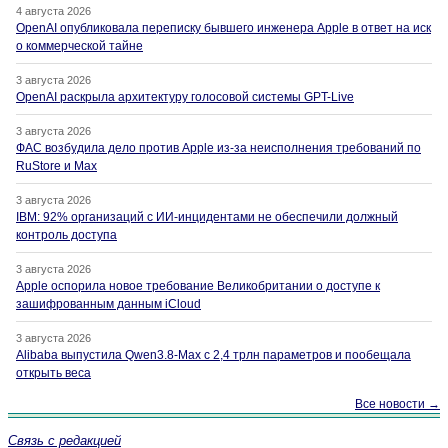
4 августа 2026
OpenAI опубликовала переписку бывшего инженера Apple в ответ на иск
о коммерческой тайне
3 августа 2026
OpenAI раскрыла архитектуру голосовой системы GPT-Live
3 августа 2026
ФАС возбудила дело против Apple из-за неисполнения требований по
RuStore и Max
3 августа 2026
IBM: 92% организаций с ИИ-инцидентами не обеспечили должный
контроль доступа
3 августа 2026
Apple оспорила новое требование Великобритании о доступе к
зашифрованным данным iCloud
3 августа 2026
Alibaba выпустила Qwen3.8-Max с 2,4 трлн параметров и пообещала
открыть веса
Все новости →
Связь с редакцией