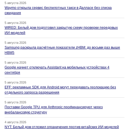
5 августа 2026
Waymo открыла сервис беспилотных такси в Далласе без списка
ожидания
5 августа 2026
WIRED: Белый дом подготовил закрытую схему проверки передовых
ИИ-моделей
5 августа 2026
Samsung раскрыла расчётные показатели zHBM: до восьми раз выше
HBM5
5 августа 2026
Google начнет отключать Assistant на мобильных устройствах 4
сентября
5 августа 2026
EFF: рекламные SDK для Android могут передавать геолокацию без
отдельного запроса разрешения
5 августа 2026
Поставки Google TPU для Anthropic профинансируют через
внебалансовую структуру
4 августа 2026
NYT: Белый дом отложил ограничения против китайских ИИ-моделей