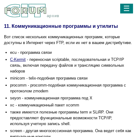
☰
архив
11. Коммуникационные программы и утилиты
Вот список нескольких коммуникационных программ, которые
доступны в Интернет через FTP, если их нет в вашем дистрибутиве.
ecu - программа связи
C-Kermit
- переносная scriptable, последовательная и TCP/IP
связь, включая передачу файлов и трансляцию символьных
наборов
minicom - telix-подобная программа связи
procomm - procomm-подобная коммуникационная программа с
протоколом zmodem
seyon - коммуникационная программа под X
xc - коммуникационный пакет xcomm
также имеются полезные программы term и SLiRP. Они
предоставляют функциональные возможности TCP/IP,
используя учетную запись shell.
screen - другая многосессионная программа. Она ведет себя как
виртуальные консоли.