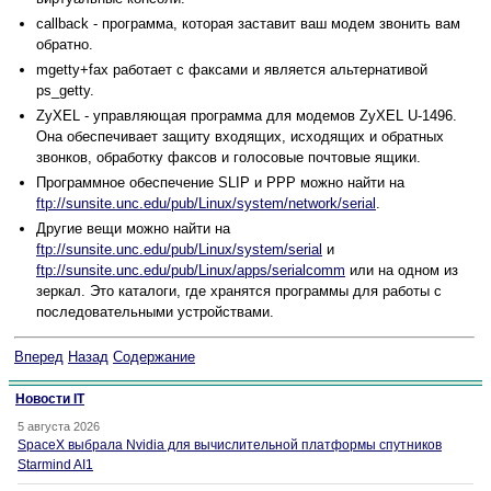
callback - программа, которая заставит ваш модем звонить вам
обратно.
mgetty+fax работает с факсами и является альтернативой
ps_getty.
ZyXEL - управляющая программа для модемов ZyXEL U-1496.
Она обеспечивает защиту входящих, исходящих и обратных
звонков, обработку факсов и голосовые почтовые ящики.
Программное обеспечение SLIP и PPP можно найти на
ftp://sunsite.unc.edu/pub/Linux/system/network/serial
.
Другие вещи можно найти на
ftp://sunsite.unc.edu/pub/Linux/system/serial
и
ftp://sunsite.unc.edu/pub/Linux/apps/serialcomm
или на одном из
зеркал. Это каталоги, где хранятся программы для работы с
последовательными устройствами.
Вперед
Назад
Содержание
Новости IT
5 августа 2026
SpaceX выбрала Nvidia для вычислительной платформы спутников
Starmind AI1