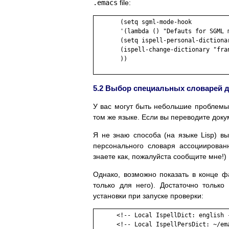
.emacs
file:
       (setq sgml-mode-hook

       '(lambda () "Defauts for SGML m
       (setq ispell-personal-dictionar
       (ispell-change-dictionary "fran
       ))

5.2 Выбор специальных словарей 
У вас могут быть небольшие проблемы,
том же языке. Если вы переводите докум
Я не знаю способа (на языке Lisp) в
персонального словаря ассоциирован
знаете как, пожалуйста сообщите мне!)
Однако, возможно показать в конце ф
только для него). Достаточно только 
установки при запуске проверки:
      <!-- Local IspellDict: english -
      <!-- Local IspellPersDict: ~/ema