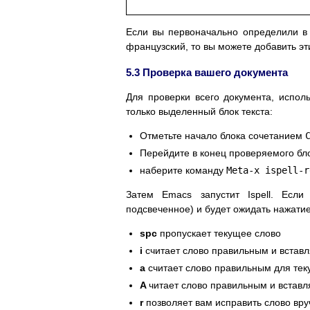
Если вы первоначально определили 
французский, то вы можете добавить эт
5.3 Проверка вашего документа
Для проверки всего документа, испол
только выделенный блок текста:
Отметьте начало блока сочетанием
Перейдите в конец проверяемого бл
наберите команду
Meta-x ispell-r
Затем Emacs запустит Ispell. Если
подсвеченное) и будет ожидать нажати
spc
пропускает текущее слово
i
считает слово правильным и вставл
a
считает слово правильным для тек
A
читает слово правильным и вставл
r
позволяет вам исправить слово вр