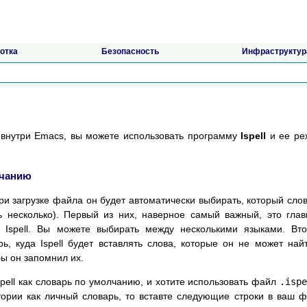
отка
Безопасность
Инфраструктур
ы внутри Emacs, вы можете использовать программу
Ispell
и ее ре
лчанию
ри загрузке файла он будет автоматически выбирать, который сло
ь несколько). Первый из них, наверное самый важный, это гла
 Ispell. Вы можете выбирать между несколькими языками. Вт
, куда Ispell будет вставлять слова, которые он не может най
бы он запомнил их.
pell как словарь по умолчанию, и хотите использовать файл
.ispe
рии как личный словарь, то вставте следующие строки в ваш 