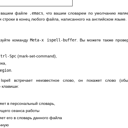
в вашем файле
.emacs
, что вашим словарем по умолчанию явля
и строки в конец любого файла, написанного на английском языке.
ьзуйте команду
Meta-x ispell-buffer
. Вы можете также прове
Ctrl-Spc
(mark-set-command),
ока,
egion
.
 Ispell встречает неизвестное слово, он покажет слово (об
е клавиши:
яет в персональный словарь,
ущего сеанса работы
яет его в словарь данного файла
учную