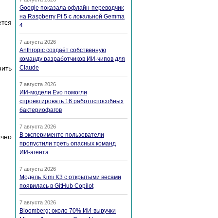
Google показала офлайн-переводчик
на Raspberry Pi 5 с локальной Gemma
ется
4
7 августа 2026
Anthropic создаёт собственную
команду разработчиков ИИ-чипов для
рить
Claude
7 августа 2026
ИИ-модели Evo помогли
спроектировать 16 работоспособных
бактериофагов
7 августа 2026
В эксперименте пользователи
ычно
пропустили треть опасных команд
ИИ-агента
7 августа 2026
Модель Kimi K3 с открытыми весами
появилась в GitHub Copilot
7 августа 2026
Bloomberg: около 70% ИИ-выручки