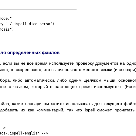
ode."

y "~/.ispell-dico-perso")

cais")

для определенных файлов
 если вы не все время используете проверку документов на одн
ент, то скорее всего, что вы очень часто меняете языки (и словари)
ыбора, либо автоматически, либо одним щелчком мыши, основно
ных с языком, который в настоящее время используется. (Есл
айла, какие словари вы хотите использовать для текущего файл
добавить их как комментарий, так что Ispell сможет прочитать
->

cs/.ispell-english -->
