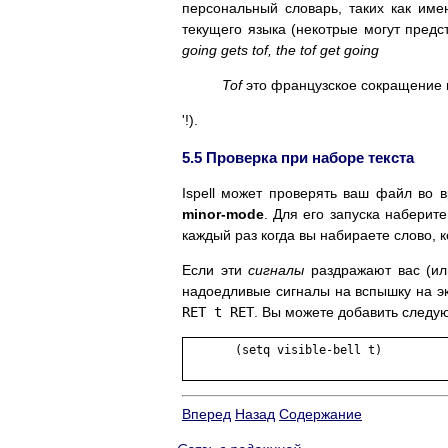
персональный словарь, таких как име
текущего языка (некотрые могут предс
going gets tof, the tof get going
Tof
это французское сокращение
'!).
5.5 Проверка при наборе текста
Ispell может проверять ваш файл во 
minor-mode
. Для его запуска наберит
каждый раз когда вы набираете слово, к
Если эти
сигналы
раздражают вас (или
надоедливые сигналы на вспышку на 
RET t RET
. Вы можете добавить следу
       (setq visible-bell t)

Вперед
Назад
Содержание