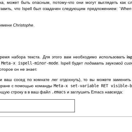
на, может быть опасным, потому-что они могут выглядеть как с
тавить, что Ispell был озадачен следующим предложением: `
When
 имени
Christophe
.
время набора текста. Для этого вам необходимо использовать
isp
е
Meta-x ispell-minor-mode
. Ispell будет
подавать звуковой сиг
оторое он не знает.
 ваш сосед по комнате лег отдохнуть), то вы можете заменить
экране с помощью команды
Meta-x set-variable RET visible-b
ющую строку в в ваш файл
.emacs
и заглушить Emacs навсегда: