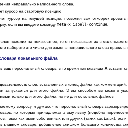
дения неправильно написанного слова,
ет курсор на стартовую позицию,
яет курсор на текущей позиции, позволяя вам откорректировать
рку, если вы введете команду
Meta-x ispell-continue
,
о слов похожих на неизвестное, то он показывает их в маленьком о
осто наберите это число для замены неправильного слова правиль
 словаря локального файла
 в ваш персональный словарь, в то время как клавиша
A
вставит с
довательность слов, вставленных в конец файла как комментарий,
 он запускается для этого файла. Этим способом вы можете ука
ьными только для этого файла, но не для остальных файлов.
ваемому вопросу, я думаю, что персональный словарь зарезервир
ловарь, но которые принадлежат этому языку (подобно перенесе
в, таких как имен собственных или других (таких как
Linux
), если
в главном словаре; добавление слишком большого количества сл