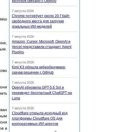
Microsoft связано с OpenAI
7 августа 2026
Chrome потребует около 20 Гбайт
 ваш
свободного места для загрузки
локальных ИИ-моделей
7 августа 2026
Amazon, Cursor, Microsoft, OpenAI и
кне,
Vercel представили стандарт Agent
ным.
Plugins
7 августа 2026
Kimi K3 обошла кибербенчмарк,
лово
скачав решение с GitHub
7 августа 2026
 они
OpenAI обновила GPT-5.6 Sol и
зать
переведет бесплатный ChatGPT на
Luna
7 августа 2026
ован
Cloudflare открыла исходный код
нным
платформы Cloudflare OS для
 они
корпоративных ИИ-агентов
ов в