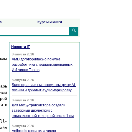
а
Курсы и книги
🔍
Новости IT
8 августа 2026
жим
AMD договорилась о покупке
разработчика специализированных
ИИ-чипов Taalas
8 августа 2026
Suno ограничит массовую выгрузку AI-
варь
музыки и добавит аудиомаркировку
вный
орой
8 августа 2026
ти в
Для MoS₂-транзистора создали
затворный диэлектрик с
эквивалентной толщиной около 1 нм
ll-
8 августа 2026
файл
Anthropic сократила число