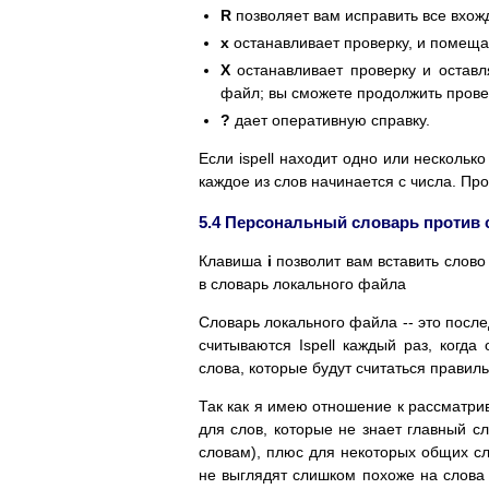
R
позволяет вам исправить все вхож
x
останавливает проверку, и помеща
X
останавливает проверку и оставл
файл; вы сможете продолжить прове
?
дает оперативную справку.
Если ispell находит одно или нескольк
каждое из слов начинается с числа. Пр
5.4 Персональный словарь против
Клавиша
i
позволит вам вставить слово
в словарь локального файла
Словарь локального файла -- это после
считываются Ispell каждый раз, когда
слова, которые будут считаться правил
Так как я имею отношение к рассматри
для слов, которые не знает главный с
словам), плюс для некоторых общих сло
не выглядят слишком похоже на слова 