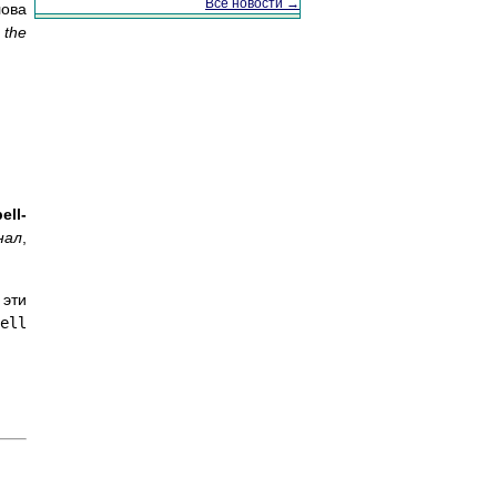
Все новости →
лова
 the
ell-
нал
,
 эти
ell