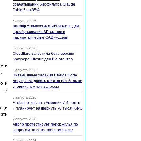
срабатываний биофильтра Claude
Fable 5 на 85%
8 августа 2026
Backflip AI выпустила ИИ-модель для
преобразования 3D-сканов в
параметрические CAD-модели
8 августа 2026
Cloudflare запустила бета-версию
браузера Kitesurf для ИИ-агентов
ом и
8 августа 2026
.
Интенсивные задания Claude Code
могут расходовать в сотни раз больше
го и
энергии, чем чат-запросы
и вы
8 августа 2026
Firebird открыла в Армении ИИ-центр
а (и
и планирует развернуть 70 тысяч GPU
 эти
7 августа 2026
Airbnb протестирует поиск жилья по
запросам на естественном языке
7 августа 2026