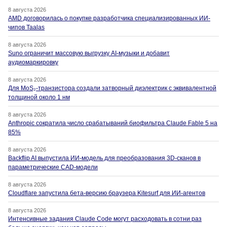
8 августа 2026
AMD договорилась о покупке разработчика специализированных ИИ-
чипов Taalas
8 августа 2026
Suno ограничит массовую выгрузку AI-музыки и добавит
аудиомаркировку
8 августа 2026
Для MoS₂-транзистора создали затворный диэлектрик с эквивалентной
толщиной около 1 нм
8 августа 2026
Anthropic сократила число срабатываний биофильтра Claude Fable 5 на
85%
8 августа 2026
Backflip AI выпустила ИИ-модель для преобразования 3D-сканов в
параметрические CAD-модели
8 августа 2026
Cloudflare запустила бета-версию браузера Kitesurf для ИИ-агентов
8 августа 2026
Интенсивные задания Claude Code могут расходовать в сотни раз