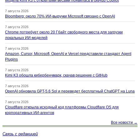
Модель Kimi K3 с открытыми весами появилась в GitHub Copilot
7 августа 2026
Bloomberg: около 70% ИИ-выручки Microsoft связано с OpenAI
7 августа 2026
Chrome потребует около 20 Гбайт свободного места для загрузки
локальных ИИ-моделей
7 августа 2026
Amazon, Cursor, Microsoft, OpenAI и Vercel представили стандарт Agent
Plugins
7 августа 2026
Kimi K3 обошла кибербенчмарк, скачав решение с GitHub
7 августа 2026
OpenAI обновила GPT-5.6 Sol и переведет бесплатный ChatGPT на Luna
7 августа 2026
Cloudflare открыла исходный код платформы Cloudflare OS для
корпоративных ИИ-агентов
Все новости →
Связь с редакцией