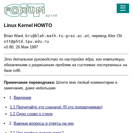
☰
архив
Linux Kernel HOWTO
Brian Ward,
bri@blah.math.tu-graz.ac.at
, перевод Alex Ott
ott@phtd.tpu.edu.ru
v0.80, 26 Мая 1997
Это детальное руководство по настройке ядра, его компиляции,
обновлениям и разрешению проблем на системах построенных на
базе ix86.
Примечание переводчика:
Шлите мне любый комментарии и
замечания, даже небольшие.
1.
Введение
1.1 Прочитайте это сначала! (Я это подразумеваю)
1.2 Одно слово о стиле
2.
Важные вопросы и ответы на них
2.1 Что вообще делает ядро?