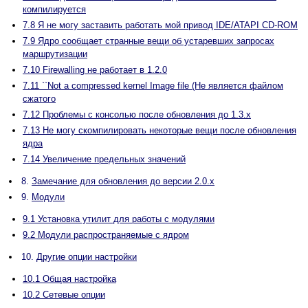
компилируется
7.8 Я не могу заставить работать мой привод IDE/ATAPI CD-ROM
7.9 Ядро сообщает странные вещи об устаревших запросах
маршрутизации
7.10 Firewalling не работает в 1.2.0
7.11 ``Not a compressed kernel Image file (Не является файлом
сжатого
7.12 Проблемы с консолью после обновления до 1.3.x
7.13 Не могу скомпилировать некоторые вещи после обновления
ядра
7.14 Увеличение предельных значений
8.
Замечание для обновления до версии 2.0.x
9.
Модули
9.1 Установка утилит для работы с модулями
9.2 Модули распространяемые с ядром
10.
Другие опции настройки
10.1 Общая настройка
10.2 Сетевые опции