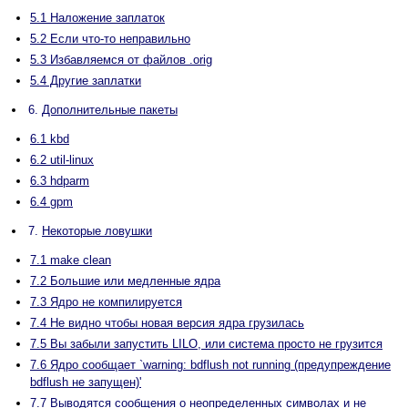
5.1 Наложение заплаток
5.2 Если что-то неправильно
5.3 Избавляемся от файлов .orig
5.4 Другие заплатки
6.
Дополнительные пакеты
6.1 kbd
6.2 util-linux
6.3 hdparm
6.4 gpm
7.
Некоторые ловушки
7.1 make clean
7.2 Большие или медленные ядра
7.3 Ядро не компилируется
7.4 Не видно чтобы новая версия ядра грузилась
7.5 Вы забыли запустить LILO, или система просто не грузится
7.6 Ядро сообщает `warning: bdflush not running (предупреждение
bdflush не запущен)'
7.7 Выводятся сообщения о неопределенных символах и не