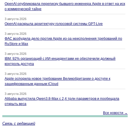
OpenAI опубликовала переписку бывшего инженера Apple в ответ на иск
о коммерческой тайне
3 августа 2026
OpenAI раскрыла архитектуру голосовой системы GPT-Live
3 августа 2026
ФАС возбудила дело против Apple из-за неисполнения требований по
RuStore и Max
3 августа 2026
IBM: 92% организаций с ИИ-инцидентами не обеспечили должный
контроль доступа
3 августа 2026
Apple оспорила новое требование Великобритании о доступе к
зашифрованным данным iCloud
3 августа 2026
Alibaba выпустила Qwen3.8-Max с 2,4 трлн параметров и пообещала
открыть веса
Все новости →
Связь с редакцией