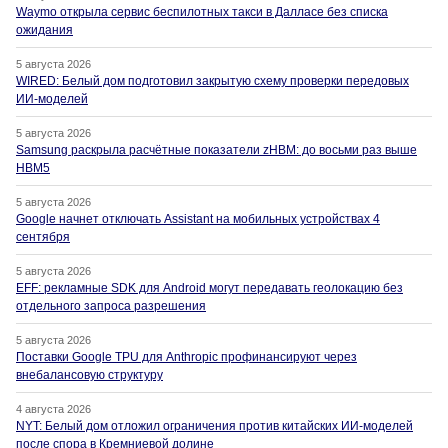
Waymo открыла сервис беспилотных такси в Далласе без списка
ожидания
5 августа 2026
WIRED: Белый дом подготовил закрытую схему проверки передовых
ИИ-моделей
5 августа 2026
Samsung раскрыла расчётные показатели zHBM: до восьми раз выше
HBM5
5 августа 2026
Google начнет отключать Assistant на мобильных устройствах 4
сентября
5 августа 2026
EFF: рекламные SDK для Android могут передавать геолокацию без
отдельного запроса разрешения
5 августа 2026
Поставки Google TPU для Anthropic профинансируют через
внебалансовую структуру
4 августа 2026
NYT: Белый дом отложил ограничения против китайских ИИ-моделей
после спора в Кремниевой долине