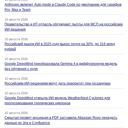
Anthropic включит Auto mode в Claude Code по умолчанию для тарифов
Pro, Max и Team
10 августа 2026
Правительство и ИТ-отрасль обсуждают льготы для МСП на российские
ИИ-решения
10 августа 2026
Российский рынок ИИ в 2025 году вырос почти на 30%, до 316 млрд
рублей
10 августа 2026
Google DeepMind преобразовала Gemma 4 в диффузионную модель
без обучения с нуля
10 августа 2026
Российским ИИ-решениям могут дать приоритет при госзакупках
10 августа 2026
Google DeepMind открыла ИИ-модель WeatherNext Cyclones для
прогнозирования тропических циклонов
10 августа 2026
Скрытая промпт-инъекция в PDF заставила Atlassian Rovo передать
данные из Jira и Confluence