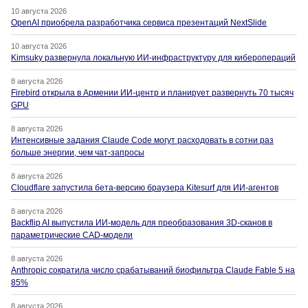
10 августа 2026
OpenAI приобрела разработчика сервиса презентаций NextSlide
10 августа 2026
Kimsuky развернула локальную ИИ-инфраструктуру для киберопераций
8 августа 2026
Firebird открыла в Армении ИИ-центр и планирует развернуть 70 тысяч
GPU
8 августа 2026
Интенсивные задания Claude Code могут расходовать в сотни раз
больше энергии, чем чат-запросы
8 августа 2026
Cloudflare запустила бета-версию браузера Kitesurf для ИИ-агентов
8 августа 2026
Backflip AI выпустила ИИ-модель для преобразования 3D-сканов в
параметрические CAD-модели
8 августа 2026
Anthropic сократила число срабатываний биофильтра Claude Fable 5 на
85%
8 августа 2026