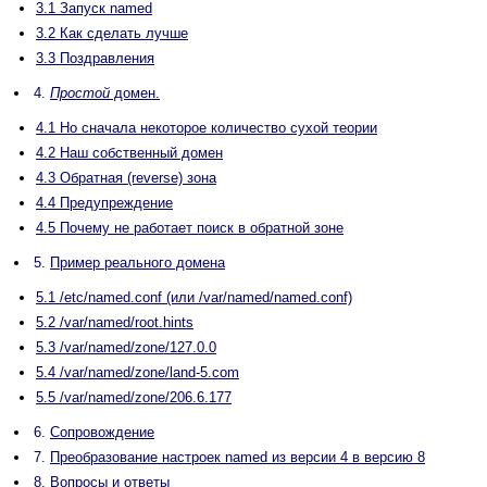
3.1 Запуск named
3.2 Как сделать лучше
3.3 Поздравления
4.
Простой
домен.
4.1 Но сначала некоторое количество сухой теории
4.2 Наш собственный домен
4.3 Обратная (reverse) зона
4.4 Предупреждение
4.5 Почему не работает поиск в обратной зоне
5.
Пример реального домена
5.1 /etc/named.conf (или /var/named/named.conf)
5.2 /var/named/root.hints
5.3 /var/named/zone/127.0.0
5.4 /var/named/zone/land-5.com
5.5 /var/named/zone/206.6.177
6.
Сопровождение
7.
Преобразование настроек named из версии 4 в версию 8
8.
Вопросы и ответы