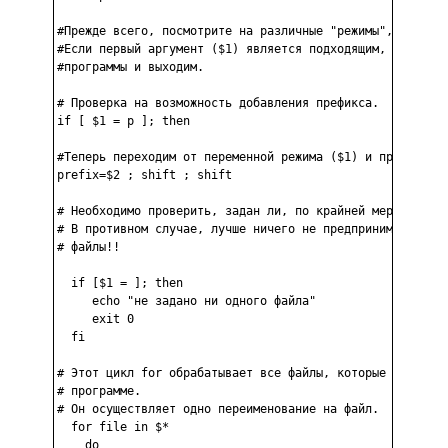
#Прежде всего, посмотрите на различные "режимы", которые
#Если первый аргумент ($1) является подходящим, мы выпол
#программы и выходим.

# Проверка на возможность добавления префикса.

if [ $1 = p ]; then

#Теперь переходим от переменной режима ($1) и префикса (
prefix=$2 ; shift ; shift

# Необходимо проверить, задан ли, по крайней мере, хотя 
# В противном случае, лучше ничего не предпринимать, чем
# файлы!!

  if [$1 = ]; then

     echo "не задано ни одного файла"

     exit 0

  fi

# Этот цикл for обрабатывает все файлы, которые мы задал
# программе.

# Он осуществляет одно переименование на файл.

  for file in $*

    do
