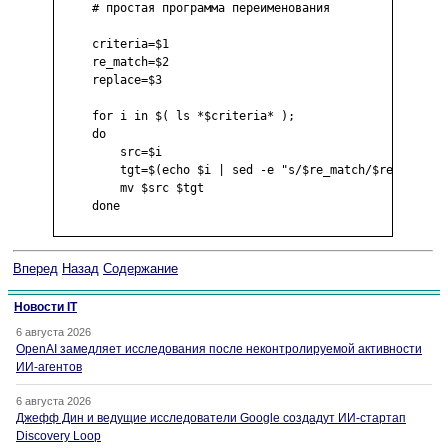
     # простая программа переименования

     criteria=$1

     re_match=$2

     replace=$3

     for i in $( ls *$criteria* ); 

     do

         src=$i

         tgt=$(echo $i | sed -e "s/$re_match/$replace/")
         mv $src $tgt

     done

Вперед
Назад
Содержание
Новости IT
6 августа 2026
OpenAI замедляет исследования после неконтролируемой активности
ИИ-агентов
6 августа 2026
Джефф Дин и ведущие исследователи Google создадут ИИ-стартап
Discovery Loop