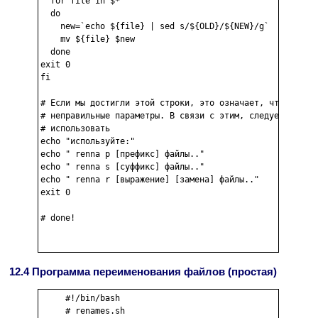
  for file in $*

  do

    new=`echo ${file} | sed s/${OLD}/${NEW}/g`

    mv ${file} $new

  done

exit 0

fi

# Если мы достигли этой строки, это означает, что програ
# неправильные параметры. В связи с этим, следует объясн
# использовать

echo "используйте:"

echo " renna p [префикс] файлы.."

echo " renna s [суффикс] файлы.."

echo " renna r [выражение] [замена] файлы.."

exit 0

# done!

12.4 Программа переименования файлов (простая)
     #!/bin/bash

     # renames.sh
